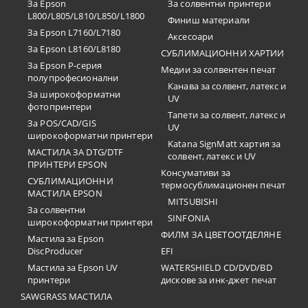
За Epson
За солвентни принтери
L800/L805/L810/L850/L1800
Финиш материали
За Epson L7160/L7180
Аксесоари
За Epson L8160/L8180
СУБЛИМАЦИОННИ ХАРТИИ
За Epson P-серия
Медии за солвентен печат
полупрофесионални
Канава за солвент, латекс и
За широкоформатни
UV
фотопринтери
Тапети за солвент, латекс и
За POS/CAD/GIS
UV
широкоформатни принтери
Katana SignMatt хартия за
МАСТИЛА ЗА DTG/DTF
солвент, латекс и UV
ПРИНТЕРИ EPSON
Консумативи за
СУБЛИМАЦИОННИ
термосублимационен печат
МАСТИЛА EPSON
MITSUBISHI
За солвентни
SINFONIA
широкоформатни принтери
ФИЛМ ЗА ЦВЕТООТДЕЛЯНЕ
Мастила за Epson
DiscProducer
EFI
Мастила за Epson UV
WATERSHIELD CD/DVD/BD
принтери
дискове за инк-джет печат
SAWGRASS МАСТИЛА