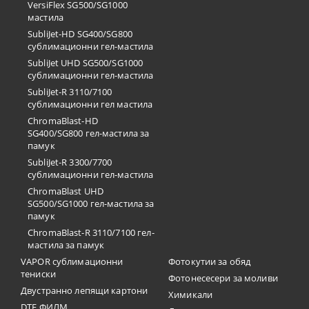
VersiFlex SG500/SG1000
мастила
SubliJet-HD SG400/SG800
сублимационни гел-мастила
SubliJet UHD SG500/SG1000
сублимационни гел-мастила
SubliJet-R 3110/7100
сублимационни гел мастила
ChromaBlast-HD
SG400/SG800 гел-мастила за
памук
SubliJet-R 3300/7700
сублимационни гел-мастила
ChromaBlast UHD
SG500/SG1000 гел-мастила за
памук
ChromaBlast-R 3110/7100 гел-
мастила за памук
VAPOR сублимационни
Фотокутии за обяд
тениски
Фотонесесери за моливи
Двустранно лепящи картони
Химикали
DTF ФИЛМ