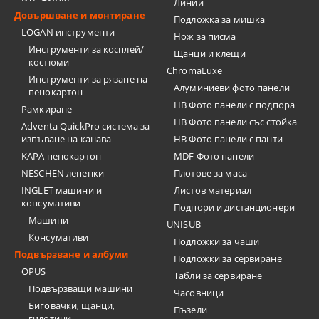
Линии
Довършване и монтиране
Подложка за мишка
LOGAN инструменти
Нож за писма
Инструменти за косплей/
Щанци и клещи
костюми
ChromaLuxe
Инструменти за рязане на
Алуминиеви фото панели
пенокартон
HB Фото панели с подпора
Рамкиране
HB Фото панели със стойка
Adventa QuickPro система за
изпъване на канава
HB Фото панели с панти
KAPA пенокартон
MDF Фото панели
NESCHEN лепенки
Плотове за маса
INGLET машини и
Листов материал
консумативи
Подпори и дистанционери
Машини
UNISUB
Консумативи
Подложки за чаши
Подвързване и албуми
Подложки за сервиране
OPUS
Табли за сервиране
Подвързващи машини
Часовници
Биговачки, щанци,
Пъзели
гилотини