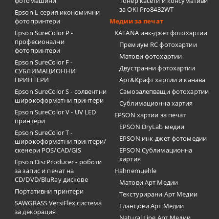
фотомашини
Тонер касети и консумативи
за OKI Pro8432WT
Epson L-серия икономични
фотопринтери
Медии за печат
Epson SureColor P -
KATANA инк-джет фотохартии
професионални
Премиум RC фотохартии
фотопринтери
Матови фотохартии
Epson SureColor F -
Двустранни фотохартии
СУБЛИМАЦИОННИ
ПРИНТЕРИ
Арт&Крафт хартии и канава
Epson SureColor S - солвентни
Самозалепващи фотохартии
широкоформатни принтери
Сублимационна хартия
Epson SureColor V - UV LED
EPSON хартии за печат
принтери
EPSON DryLab медии
Epson SureColor T -
EPSON инк-джет фотомедии
широкоформатни принтери/
скенери POS/CAD/GIS
EPSON Сублимационна
хартия
Epson DiscProducer - роботи
за запис и печат на
Hahnemuehle
CD/DVD/BluRay дискове
Матови Арт Медии
Портативни принтери
Текстурирани Арт Медии
SAWGRASS VersiFlex система
Гланцови Арт Медии
за декорация
Natural Line Арт Медии