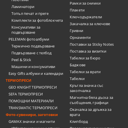
Рамки за снимки
Ламинатори
Плакети
Топъл печат и преге
Ключодържатели
Комплекти за фотоблокчета
Закачалка за ключове
Консумативи за
Гривни
подвързване
Орнаменти
PELEMAN фотоалбуми
Поставки за Sticky Notes
Термично подвързване
Поставка за визитки
Подвързване с телбод
Tабелки за бюро
Peel & Stick
Баджове
Машини и консумативи
Табелки за врати
Easy Gifts албуми и календари
Табелки
ТЕРМОПРЕСИ
Кръгла значка със
GEO KNIGHT ТЕРМОПРЕСИ
закопчалка
SEFA ТЕРМОПРЕСИ
Магнитна бяла дъска за
ПОМОЩНИ МАТЕРИАЛИ
съобщения, графици
TRANSMATIC ТЕРМОПРЕСИ
Окачалка за дръжка за
Фото-сувенири, заготовки
врата
GAMAX значки и магнити
Клипборд