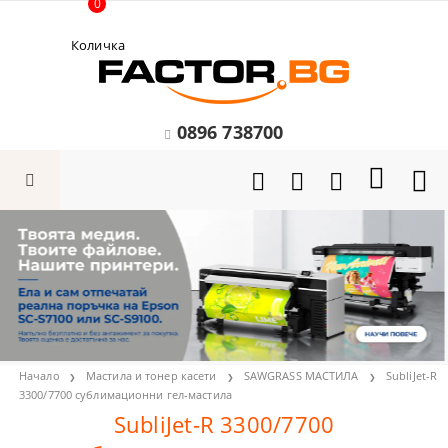
0
Количка
0896 738700
Начало
Мастила и тонер касети
SAWGRASS МАСТИЛА
SubliJet-R
3300/7700 сублимационни гел-мастила
SubliJet-R 3300/7700