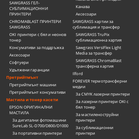
SAWGRASS ГЕЛ-
Канава
СУБЛИМАЦИОННИ
ПРИНТЕРИ
Аксесоари
CHROMABLAST ПРИНТЕРИ
SAWGRASS хартии за
SAWGRASS
сублимация и трансфер
OKI принтери с бял и неонов
SAWGRASS TruPix
тонер
сублимационна хартия
Консумативи за поддръжка
Sawgrass VersiFlex Light
Media за трансфер
Аксесоари
SAWGRASS ChromaBlast
Софтуери
трансферна хартия
Удължени гаранции
Ilford
Претрийтмънт
FOREVER термотрансферни
Претрийтмънт машини
медии
Претрийтмънт консумативи
За CMYK лазерни принтери
Мастила и тонер касети
За лазерни принтери OKI с
EPSON ОРИГИНАЛНИ
бял тонер
МАСТИЛА
За мастиленоструйни
За дигитални фотомашини
принтери
SureLab SL-D700/D800/D1000
За сублимационни
За портативни принтери
принтери