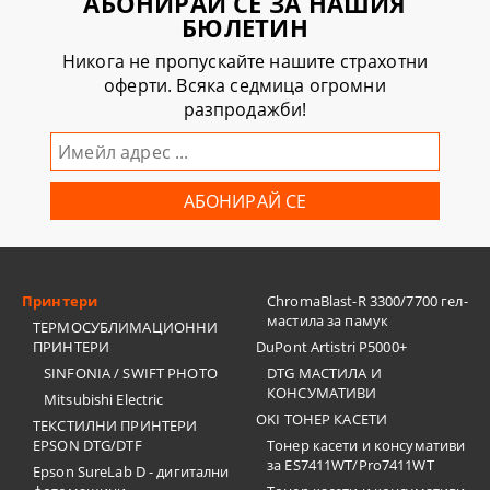
АБОНИРАЙ СЕ ЗА НАШИЯ
БЮЛЕТИН
Никога не пропускайте нашите страхотни
оферти. Всяка седмица огромни
разпродажби!
Принтери
ChromaBlast-R 3300/7700 гел-
мастила за памук
ТЕРМОСУБЛИМАЦИОННИ
ПРИНТЕРИ
DuPont Artistri P5000+
SINFONIA / SWIFT PHOTO
DTG МАСТИЛА И
КОНСУМАТИВИ
Mitsubishi Electric
OKI ТОНЕР КАСЕТИ
ТЕКСТИЛНИ ПРИНТЕРИ
EPSON DTG/DTF
Тонер касети и консумативи
за ES7411WT/Pro7411WT
Epson SureLab D - дигитални