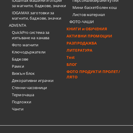
IDGamax машини и опции
Персонализирани кутии
за магнити, баджове, значки
Мини баскетболен кош
IDGAMAX заготовки за
Листов материал
магнити, баджове, значки
ФОТО-ЧАШИ
ADVENTA
КНИГИ и ОБУЧЕНИЯ
QuickPro система за
АКТИВНИ ПРОМОЦИИ
изпъване на канава
РАЗПРОДАЖБА
Фото магнити
ЛИТЕРАТУРА
Ключодържатели
Test
Баджове
БЛОГ
Рамки
ФОТО ПРОДУКТИ ПРОЛЕТ/
Вижън блок
ЛЯТО
Декоративни играчки
Стенни часовници
Термочашa
Подложки
Чанти