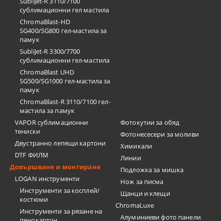
SubliJet-R 3110/7100
сублимационни гел мастила
ChromaBlast-HD
SG400/SG800 гел-мастила за
памук
SubliJet-R 3300/7700
сублимационни гел-мастила
ChromaBlast UHD
SG500/SG1000 гел-мастила за
памук
ChromaBlast-R 3110/7100 гел-
мастила за памук
VAPOR сублимационни
Фотокутии за обяд
тениски
Фотонесесери за моливи
Двустранно лепящи картони
Химикали
DTF ФИЛМ
Линии
Довършване и монтиране
Подложка за мишка
LOGAN инструменти
Нож за писма
Инструменти за косплей/
Щанци и клещи
костюми
ChromaLuxe
Инструменти за рязане на
Алуминиеви фото панели
пенокартон