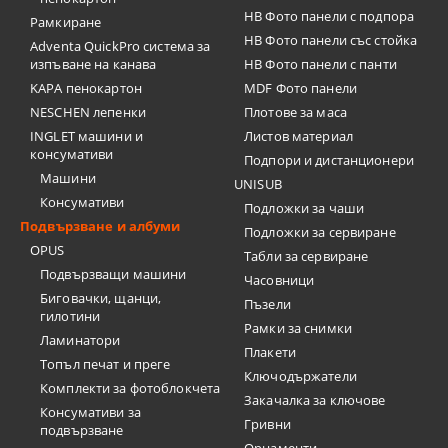
HB Фото панели с подпора
Рамкиране
HB Фото панели със стойка
Adventa QuickPro система за
изпъване на канава
HB Фото панели с панти
KAPA пенокартон
MDF Фото панели
NESCHEN лепенки
Плотове за маса
INGLET машини и
Листов материал
консумативи
Подпори и дистанционери
Машини
UNISUB
Консумативи
Подложки за чаши
Подвързване и албуми
Подложки за сервиране
OPUS
Табли за сервиране
Подвързващи машини
Часовници
Биговачки, щанци,
Пъзели
гилотини
Рамки за снимки
Ламинатори
Плакети
Топъл печат и преге
Ключодържатели
Комплекти за фотоблокчета
Закачалка за ключове
Консумативи за
Гривни
подвързване