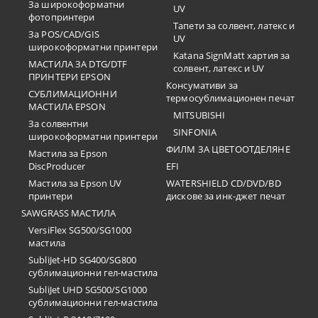
За широкоформатни
UV
фотопринтери
Тапети за солвент, латекс и
За POS/CAD/GIS
UV
широкоформатни принтери
Katana SignMatt хартия за
МАСТИЛА ЗА DTG/DTF
солвент, латекс и UV
ПРИНТЕРИ EPSON
Консумативи за
СУБЛИМАЦИОННИ
термосублимационен печат
МАСТИЛА EPSON
MITSUBISHI
За солвентни
SINFONIA
широкоформатни принтери
ФИЛМ ЗА ЦВЕТООТДЕЛЯНЕ
Мастила за Epson
DiscProducer
EFI
Мастила за Epson UV
WATERSHIELD CD/DVD/BD
принтери
дискове за инк-джет печат
SAWGRASS МАСТИЛА
VersiFlex SG500/SG1000
мастила
SubliJet-HD SG400/SG800
сублимационни гел-мастила
SubliJet UHD SG500/SG1000
сублимационни гел-мастила