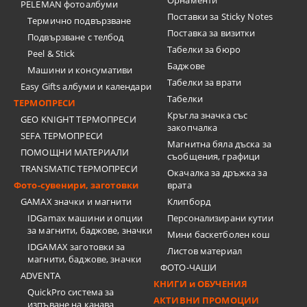
Орнаменти
PELEMAN фотоалбуми
Поставки за Sticky Notes
Термично подвързване
Поставка за визитки
Подвързване с телбод
Tабелки за бюро
Peel & Stick
Баджове
Машини и консумативи
Табелки за врати
Easy Gifts албуми и календари
Табелки
ТЕРМОПРЕСИ
Кръгла значка със
GEO KNIGHT ТЕРМОПРЕСИ
закопчалка
SEFA ТЕРМОПРЕСИ
Магнитна бяла дъска за
ПОМОЩНИ МАТЕРИАЛИ
съобщения, графици
TRANSMATIC ТЕРМОПРЕСИ
Окачалка за дръжка за
Фото-сувенири, заготовки
врата
GAMAX значки и магнити
Клипборд
IDGamax машини и опции
Персонализирани кутии
за магнити, баджове, значки
Мини баскетболен кош
IDGAMAX заготовки за
Листов материал
магнити, баджове, значки
ФОТО-ЧАШИ
ADVENTA
КНИГИ и ОБУЧЕНИЯ
QuickPro система за
АКТИВНИ ПРОМОЦИИ
изпъване на канава