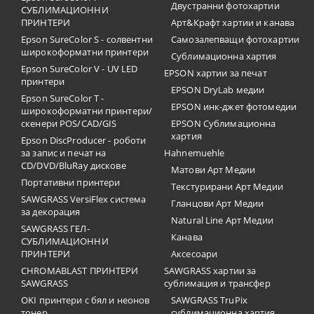
Двустранни фотохартии
СУБЛИМАЦИОННИ
ПРИНТЕРИ
Арт&Крафт хартии и канава
Epson SureColor S - солвентни
Самозалепващи фотохартии
широкоформатни принтери
Сублимационна хартия
Epson SureColor V - UV LED
EPSON хартии за печат
принтери
EPSON DryLab медии
Epson SureColor T -
EPSON инк-джет фотомедии
широкоформатни принтери/
скенери POS/CAD/GIS
EPSON Сублимационна
хартия
Epson DiscProducer - роботи
за запис и печат на
Hahnemuehle
CD/DVD/BluRay дискове
Матови Арт Медии
Портативни принтери
Текстурирани Арт Медии
SAWGRASS VersiFlex система
Гланцови Арт Медии
за декорация
Natural Line Арт Медии
SAWGRASS ГЕЛ-
Канава
СУБЛИМАЦИОННИ
ПРИНТЕРИ
Аксесоари
CHROMABLAST ПРИНТЕРИ
SAWGRASS хартии за
SAWGRASS
сублимация и трансфер
OKI принтери с бял и неонов
SAWGRASS TruPix
тонер
сублимационна хартия