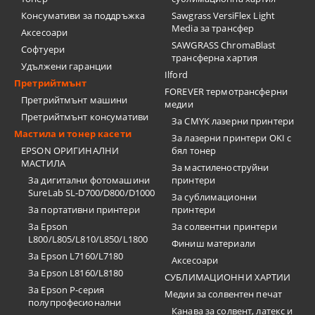
Консумативи за поддръжка
Sawgrass VersiFlex Light
Media за трансфер
Аксесоари
SAWGRASS ChromaBlast
Софтуери
трансферна хартия
Удължени гаранции
Ilford
Претрийтмънт
FOREVER термотрансферни
Претрийтмънт машини
медии
Претрийтмънт консумативи
За CMYK лазерни принтери
Мастила и тонер касети
За лазерни принтери OKI с
EPSON ОРИГИНАЛНИ
бял тонер
МАСТИЛА
За мастиленоструйни
За дигитални фотомашини
принтери
SureLab SL-D700/D800/D1000
За сублимационни
За портативни принтери
принтери
За Epson
За солвентни принтери
L800/L805/L810/L850/L1800
Финиш материали
За Epson L7160/L7180
Аксесоари
За Epson L8160/L8180
СУБЛИМАЦИОННИ ХАРТИИ
За Epson P-серия
Медии за солвентен печат
полупрофесионални
Канава за солвент, латекс и