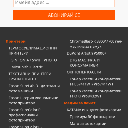
Принтери
ChromaBlast-R 3300/7700 гел-
мастила за памук
ТЕРМОСУБЛИМАЦИОННИ
ПРИНТЕРИ
DuPont Artistri P5000+
SINFONIA / SWIFT PHOTO
DTG МАСТИЛА И
КОНСУМАТИВИ
Mitsubishi Electric
OKI ТОНЕР КАСЕТИ
ТЕКСТИЛНИ ПРИНТЕРИ
EPSON DTG/DTF
Тонер касети и консумативи
за ES7411WT/Pro7411WT
Epson SureLab D - дигитални
фотомашини
Тонер касети и консумативи
за OKI Pro8432WT
Epson L-серия икономични
фотопринтери
Медии за печат
Epson SureColor P -
KATANA инк-джет фотохартии
професионални
Премиум RC фотохартии
фотопринтери
Матови фотохартии
Epson SureColor F -