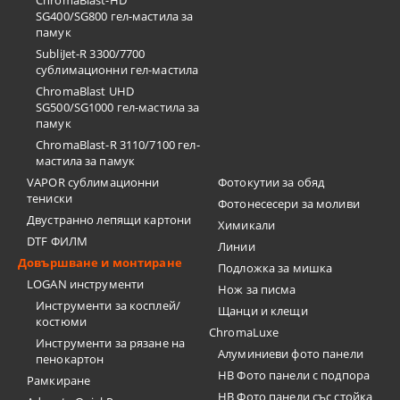
ChromaBlast-HD
SG400/SG800 гел-мастила за
памук
SubliJet-R 3300/7700
сублимационни гел-мастила
ChromaBlast UHD
SG500/SG1000 гел-мастила за
памук
ChromaBlast-R 3110/7100 гел-
мастила за памук
VAPOR сублимационни
Фотокутии за обяд
тениски
Фотонесесери за моливи
Двустранно лепящи картони
Химикали
DTF ФИЛМ
Линии
Довършване и монтиране
Подложка за мишка
LOGAN инструменти
Нож за писма
Инструменти за косплей/
Щанци и клещи
костюми
ChromaLuxe
Инструменти за рязане на
Алуминиеви фото панели
пенокартон
HB Фото панели с подпора
Рамкиране
HB Фото панели със стойка