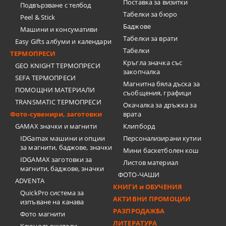
Поставка за визитки
Подвързване с телбод
Tабелки за бюро
Peel & Stick
Баджове
Машини и консумативи
Табелки за врати
Easy Gifts албуми и календари
Табелки
ТЕРМОПРЕСИ
Кръгла значка със
GEO KNIGHT ТЕРМОПРЕСИ
закопчалка
SEFA ТЕРМОПРЕСИ
Магнитна бяла дъска за
ПОМОЩНИ МАТЕРИАЛИ
съобщения, графици
TRANSMATIC ТЕРМОПРЕСИ
Окачалка за дръжка за
Фото-сувенири, заготовки
врата
GAMAX значки и магнити
Клипборд
IDGamax машини и опции
Персонализирани кутии
за магнити, баджове, значки
Мини баскетболен кош
IDGAMAX заготовки за
Листов материал
магнити, баджове, значки
ФОТО-ЧАШИ
ADVENTA
КНИГИ и ОБУЧЕНИЯ
QuickPro система за
АКТИВНИ ПРОМОЦИИ
изпъване на канава
РАЗПРОДАЖБА
Фото магнити
ЛИТЕРАТУРА