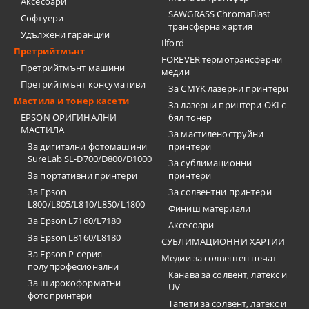
Аксесоари
SAWGRASS ChromaBlast
Софтуери
трансферна хартия
Удължени гаранции
Ilford
Претрийтмънт
FOREVER термотрансферни
Претрийтмънт машини
медии
Претрийтмънт консумативи
За CMYK лазерни принтери
Мастила и тонер касети
За лазерни принтери OKI с
EPSON ОРИГИНАЛНИ
бял тонер
МАСТИЛА
За мастиленоструйни
За дигитални фотомашини
принтери
SureLab SL-D700/D800/D1000
За сублимационни
За портативни принтери
принтери
За Epson
За солвентни принтери
L800/L805/L810/L850/L1800
Финиш материали
За Epson L7160/L7180
Аксесоари
За Epson L8160/L8180
СУБЛИМАЦИОННИ ХАРТИИ
За Epson P-серия
Медии за солвентен печат
полупрофесионални
Канава за солвент, латекс и
За широкоформатни
UV
фотопринтери
Тапети за солвент, латекс и