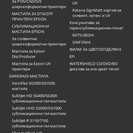
За POS/CAD/GIS
UV
широкоформатни принтери
Katana SignMatt хартия за
МАСТИЛА ЗА DTG/DTF
солвент, латекс и UV
ПРИНТЕРИ EPSON
Консумативи за
СУБЛИМАЦИОННИ
термосублимационен печат
МАСТИЛА EPSON
MITSUBISHI
За солвентни
SINFONIA
широкоформатни принтери
ФИЛМ ЗА ЦВЕТООТДЕЛЯНЕ
Мастила за Epson
DiscProducer
EFI
Мастила за Epson UV
WATERSHIELD CD/DVD/BD
принтери
дискове за инк-джет печат
SAWGRASS МАСТИЛА
VersiFlex SG500/SG1000
мастила
SubliJet-HD SG400/SG800
сублимационни гел-мастила
SubliJet UHD SG500/SG1000
сублимационни гел-мастила
SubliJet-R 3110/7100
сублимационни гел мастила