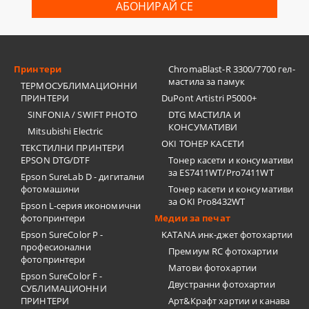
Принтери
ChromaBlast-R 3300/7700 гел-
мастила за памук
ТЕРМОСУБЛИМАЦИОННИ
ПРИНТЕРИ
DuPont Artistri P5000+
SINFONIA / SWIFT PHOTO
DTG МАСТИЛА И
КОНСУМАТИВИ
Mitsubishi Electric
OKI ТОНЕР КАСЕТИ
ТЕКСТИЛНИ ПРИНТЕРИ
EPSON DTG/DTF
Тонер касети и консумативи
за ES7411WT/Pro7411WT
Epson SureLab D - дигитални
фотомашини
Тонер касети и консумативи
за OKI Pro8432WT
Epson L-серия икономични
фотопринтери
Медии за печат
Epson SureColor P -
KATANA инк-джет фотохартии
професионални
Премиум RC фотохартии
фотопринтери
Матови фотохартии
Epson SureColor F -
Двустранни фотохартии
СУБЛИМАЦИОННИ
ПРИНТЕРИ
Арт&Крафт хартии и канава