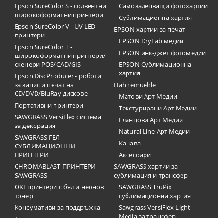
Epson SureColor S - солвентни
Самозалепващи фотохартии
широкоформатни принтери
Сублимационна хартия
Epson SureColor V - UV LED
EPSON хартии за печат
принтери
EPSON DryLab медии
Epson SureColor T -
EPSON инк-джет фотомедии
широкоформатни принтери/
скенери POS/CAD/GIS
EPSON Сублимационна
хартия
Epson DiscProducer - роботи
за запис и печат на
Hahnemuehle
CD/DVD/BluRay дискове
Матови Арт Медии
Портативни принтери
Текстурирани Арт Медии
SAWGRASS VersiFlex система
Гланцови Арт Медии
за декорация
Natural Line Арт Медии
SAWGRASS ГЕЛ-
Канава
СУБЛИМАЦИОННИ
ПРИНТЕРИ
Аксесоари
CHROMABLAST ПРИНТЕРИ
SAWGRASS хартии за
SAWGRASS
сублимация и трансфер
OKI принтери с бял и неонов
SAWGRASS TruPix
тонер
сублимационна хартия
Консумативи за поддръжка
Sawgrass VersiFlex Light
Media за трансфер