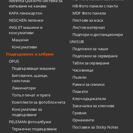
Adventa QuickPro система за
изпъване на канава
HB Фото панели с панти
KAPA пенокартон
MDF Фото панели
NESCHEN лепенки
Плотове за маса
INGLET машини и
Листов материал
консумативи
Подпори и дистанционери
Машини
UNISUB
Консумативи
Подложки за чаши
Подвързване и албуми
Подложки за сервиране
OPUS
Табли за сервиране
Подвързващи машини
Часовници
Биговачки, щанци,
Пъзели
гилотини
Рамки за снимки
Ламинатори
Плакети
Топъл печат и преге
Ключодържатели
Комплекти за фотоблокчета
Закачалка за ключове
Консумативи за
Гривни
подвързване
Орнаменти
PELEMAN фотоалбуми
Поставки за Sticky Notes
Термично подвързване