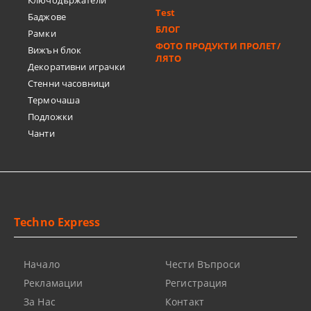
Ключодържатели
Test
Баджове
БЛОГ
Рамки
ФОТО ПРОДУКТИ ПРОЛЕТ/
Вижън блок
ЛЯТО
Декоративни играчки
Стенни часовници
Термочашa
Подложки
Чанти
Techno Express
Начало
Чести Въпроси
Рекламации
Регистрация
За Нас
Контакт