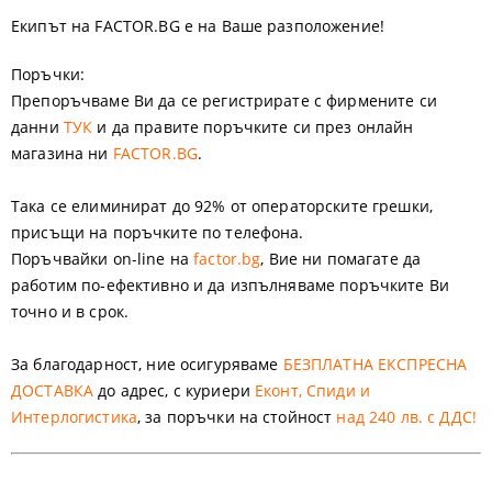
Екипът на FACTOR.BG е на Ваше разположение!
Поръчки
:
Препоръчваме Ви да се регистрирате с фирмените си
данни
ТУК
и да правите поръчките си през онлайн
магазина ни
FACTOR.BG
.
Така се елиминират до 92% от операторските грешки,
присъщи на поръчките по телефона.
Поръчвайки on-line на
factor.bg
, Вие ни помагате да
работим по-ефективно и да изпълняваме поръчките Ви
точно и в срок.
За благодарност, ние осигуряваме
БЕЗПЛАТНА ЕКСПРЕСНА
ДОСТАВКА
до адрес, с куриери
Еконт, Спиди и
Интерлогистика
, за поръчки на стойност
над 240 лв. с ДДС
!