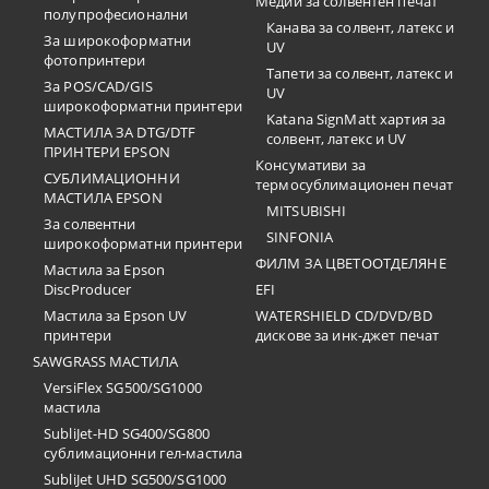
Медии за солвентен печат
полупрофесионални
Канава за солвент, латекс и
За широкоформатни
UV
фотопринтери
Тапети за солвент, латекс и
За POS/CAD/GIS
UV
широкоформатни принтери
Katana SignMatt хартия за
МАСТИЛА ЗА DTG/DTF
солвент, латекс и UV
ПРИНТЕРИ EPSON
Консумативи за
СУБЛИМАЦИОННИ
термосублимационен печат
МАСТИЛА EPSON
MITSUBISHI
За солвентни
SINFONIA
широкоформатни принтери
ФИЛМ ЗА ЦВЕТООТДЕЛЯНЕ
Мастила за Epson
DiscProducer
EFI
Мастила за Epson UV
WATERSHIELD CD/DVD/BD
принтери
дискове за инк-джет печат
SAWGRASS МАСТИЛА
VersiFlex SG500/SG1000
мастила
SubliJet-HD SG400/SG800
сублимационни гел-мастила
SubliJet UHD SG500/SG1000