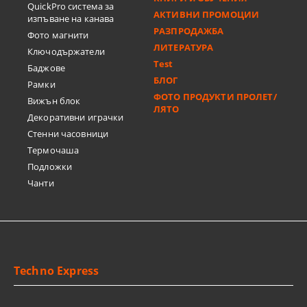
QuickPro система за
АКТИВНИ ПРОМОЦИИ
изпъване на канава
РАЗПРОДАЖБА
Фото магнити
ЛИТЕРАТУРА
Ключодържатели
Test
Баджове
БЛОГ
Рамки
ФОТО ПРОДУКТИ ПРОЛЕТ/
Вижън блок
ЛЯТО
Декоративни играчки
Стенни часовници
Термочашa
Подложки
Чанти
Techno Express