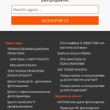
разпродажби!
Принтери
ChromaBlast-R 3300/7700 гел-
мастила за памук
ТЕРМОСУБЛИМАЦИОННИ
ПРИНТЕРИ
DuPont Artistri P5000+
SINFONIA / SWIFT PHOTO
DTG МАСТИЛА И
КОНСУМАТИВИ
Mitsubishi Electric
OKI ТОНЕР КАСЕТИ
ТЕКСТИЛНИ ПРИНТЕРИ
EPSON DTG/DTF
Тонер касети и консумативи
за ES7411WT/Pro7411WT
Epson SureLab D - дигитални
фотомашини
Тонер касети и консумативи
за OKI Pro8432WT
Epson L-серия икономични
фотопринтери
Медии за печат
Epson SureColor P -
KATANA инк-джет фотохартии
професионални
Премиум RC фотохартии