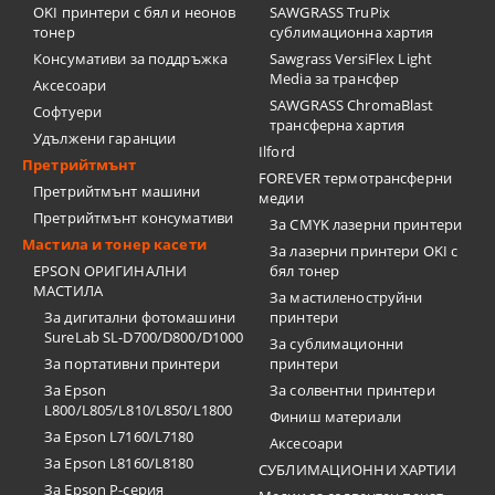
OKI принтери с бял и неонов
SAWGRASS TruPix
тонер
сублимационна хартия
Консумативи за поддръжка
Sawgrass VersiFlex Light
Media за трансфер
Аксесоари
SAWGRASS ChromaBlast
Софтуери
трансферна хартия
Удължени гаранции
Ilford
Претрийтмънт
FOREVER термотрансферни
Претрийтмънт машини
медии
Претрийтмънт консумативи
За CMYK лазерни принтери
Мастила и тонер касети
За лазерни принтери OKI с
EPSON ОРИГИНАЛНИ
бял тонер
МАСТИЛА
За мастиленоструйни
За дигитални фотомашини
принтери
SureLab SL-D700/D800/D1000
За сублимационни
За портативни принтери
принтери
За Epson
За солвентни принтери
L800/L805/L810/L850/L1800
Финиш материали
За Epson L7160/L7180
Аксесоари
За Epson L8160/L8180
СУБЛИМАЦИОННИ ХАРТИИ
За Epson P-серия