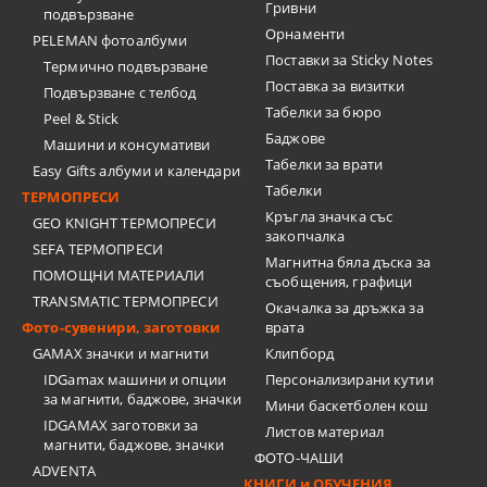
Гривни
подвързване
Орнаменти
PELEMAN фотоалбуми
Поставки за Sticky Notes
Термично подвързване
Поставка за визитки
Подвързване с телбод
Tабелки за бюро
Peel & Stick
Баджове
Машини и консумативи
Табелки за врати
Easy Gifts албуми и календари
Табелки
ТЕРМОПРЕСИ
Кръгла значка със
GEO KNIGHT ТЕРМОПРЕСИ
закопчалка
SEFA ТЕРМОПРЕСИ
Магнитна бяла дъска за
ПОМОЩНИ МАТЕРИАЛИ
съобщения, графици
TRANSMATIC ТЕРМОПРЕСИ
Окачалка за дръжка за
Фото-сувенири, заготовки
врата
GAMAX значки и магнити
Клипборд
IDGamax машини и опции
Персонализирани кутии
за магнити, баджове, значки
Мини баскетболен кош
IDGAMAX заготовки за
Листов материал
магнити, баджове, значки
ФОТО-ЧАШИ
ADVENTA
КНИГИ и ОБУЧЕНИЯ