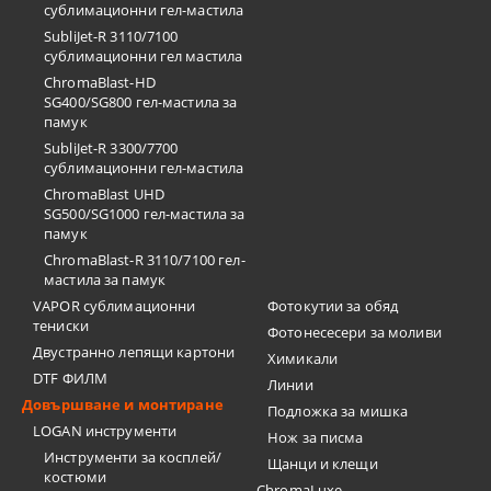
сублимационни гел-мастила
SubliJet-R 3110/7100
сублимационни гел мастила
ChromaBlast-HD
SG400/SG800 гел-мастила за
памук
SubliJet-R 3300/7700
сублимационни гел-мастила
ChromaBlast UHD
SG500/SG1000 гел-мастила за
памук
ChromaBlast-R 3110/7100 гел-
мастила за памук
VAPOR сублимационни
Фотокутии за обяд
тениски
Фотонесесери за моливи
Двустранно лепящи картони
Химикали
DTF ФИЛМ
Линии
Довършване и монтиране
Подложка за мишка
LOGAN инструменти
Нож за писма
Инструменти за косплей/
Щанци и клещи
костюми
ChromaLuxe