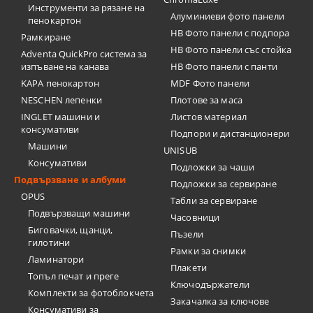
Инструменти за рязане на
Алуминиеви фото панели
пенокартон
HB Фото панели с подпора
Рамкиране
HB Фото панели със стойка
Adventa QuickPro система за
изпъване на канава
HB Фото панели с панти
KAPA пенокартон
MDF Фото панели
NESCHEN лепенки
Плотове за маса
INGLET машини и
Листов материал
консумативи
Подпори и дистанционери
Машини
UNISUB
Консумативи
Подложки за чаши
Подвързване и албуми
Подложки за сервиране
OPUS
Табли за сервиране
Подвързващи машини
Часовници
Биговачки, щанци,
Пъзели
гилотини
Рамки за снимки
Ламинатори
Плакети
Топъл печат и преге
Ключодържатели
Комплекти за фотоблокчета
Закачалка за ключове
Консумативи за