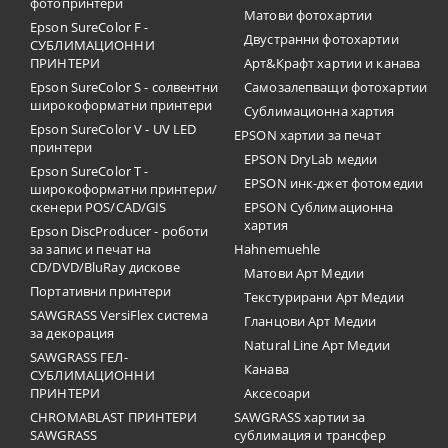
фотопринтери
Матови фотохартии
Epson SureColor F -
Двустранни фотохартии
СУБЛИМАЦИОННИ
ПРИНТЕРИ
Арт&Крафт хартии и канава
Epson SureColor S - солвентни
Самозалепващи фотохартии
широкоформатни принтери
Сублимационна хартия
Epson SureColor V - UV LED
EPSON хартии за печат
принтери
EPSON DryLab медии
Epson SureColor T -
EPSON инк-джет фотомедии
широкоформатни принтери/
скенери POS/CAD/GIS
EPSON Сублимационна
хартия
Epson DiscProducer - роботи
за запис и печат на
Hahnemuehle
CD/DVD/BluRay дискове
Матови Арт Медии
Портативни принтери
Текстурирани Арт Медии
SAWGRASS VersiFlex система
Гланцови Арт Медии
за декорация
Natural Line Арт Медии
SAWGRASS ГЕЛ-
Канава
СУБЛИМАЦИОННИ
ПРИНТЕРИ
Аксесоари
CHROMABLAST ПРИНТЕРИ
SAWGRASS хартии за
SAWGRASS
сублимация и трансфер