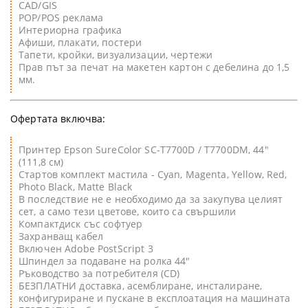
CAD/GIS
POP/POS реклама
Интериорна графика
Афиши, плакати, постери
Тапети, кройки, визуализации, чертежи
Прав път за печат на макетен картон с дебелина до 1,5
мм.
Офертата включва:
Принтер Epson SureColor SC-Т7700D / Т7700DM, 44"
(111,8 см)
Стартов комплект мастила -
Cyan, Magenta, Yellow, Red,
Photo Black, Matte Black
В последствие не е необходимо да за закупува целият
сет, а само тези цветове, които са свършили
Компактдиск със софтуер
Захранващ кабел
Включен Adobe PostScript 3
Шпиндел за подаване на ролка 44"
Ръководство за потребителя (CD)
БЕЗПЛАТНИ доставка, асемблиране, инсталиране,
конфигуриране и пускане в експлоатация на машината