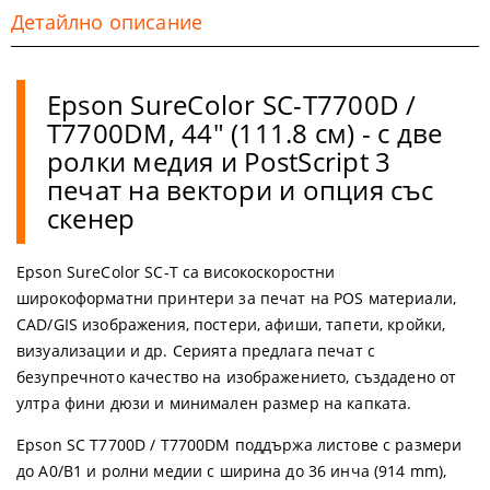
Детайлно описание
Epson SureColor SC-T7700D /
T7700DM, 44" (111.8 см) - с две
ролки медия и PostScript 3
печат на вектори и опция със
скенер
Epson SureColor SC-T са високоскоростни
широкоформатни принтери за печат на POS материали,
CAD/GIS изображения, постери, афиши, тапети, кройки,
визуализации и др. Серията предлага печат с
безупречното качество на изображението, създадено от
ултра фини дюзи и минимален размер на капката.
Epson SC T7700D / Т7700DM поддържа листове с размери
до A0/B1 и ролни медии с ширина до 36 инча (914 mm),