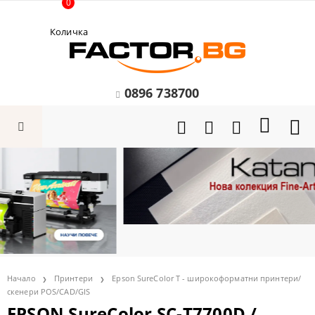
0
Количка
0896 738700
Начало
Принтери
Epson SureColor T - широкоформатни принтери/
скенери POS/CAD/GIS
EPSON SureColor SC-T7700D /