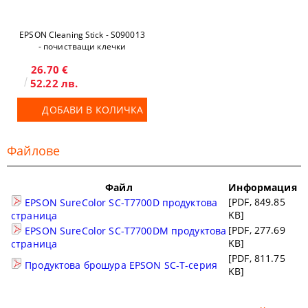
EPSON Cleaning Stick - S090013
- почистващи клечки
26.70 €
52.22 лв.
ДОБАВИ В КОЛИЧКА
Файлове
Файл
Информация
[PDF, 849.85
EPSON SureColor SC-T7700D продуктова
KB]
страница
[PDF, 277.69
EPSON SureColor SC-T7700DM продуктова
KB]
страница
[PDF, 811.75
Продуктова брошура EPSON SC-T-серия
KB]