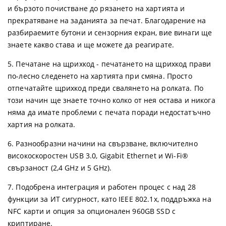
и бързото почистване до рязането на хартията и
прекратяване на заданията за печат. Благодарение на
разбираемите бутони и сензорния екран, вие винаги ще
знаете какво става и ще можете да реагирате.
5. Печатане на щрихкод - печатането на щрихкод прави
по-лесно следенето на хартията при смяна. Просто
отпечатайте щрихкод преди свалянето на ролката. По
този начин ще знаете точно колко от нея остава и никога
няма да имате проблеми с печата поради недостатъчно
хартия на ролката.
6. Разнообразни начини на свързване, включително
високоскоростен USB 3.0, Gigabit Ethernet и Wi-Fi®
свързаност (2,4 GHz и 5 GHz).
7. Подобрена интеграция и работен процес с над 28
функции за ИТ сигурност, като IEEE 802.1x, поддръжка на
NFC карти и опция за опционален 960GB SSD с
криптиране.