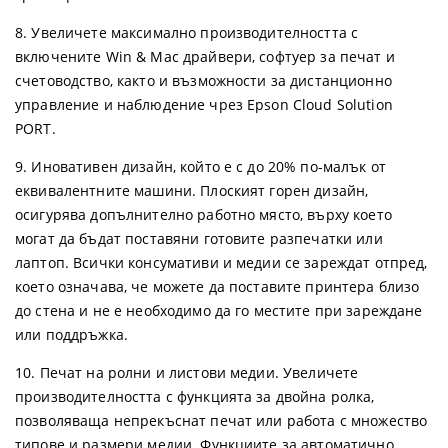
8. Увеличете максимално производителността с
включените Win & Mac драйвери, софтуер за печат и
счетоводство, както и възможности за дистанционно
управление и наблюдение чрез Epson Cloud Solution
PORT.
9. Иновативен дизайн, който е с до 20% по-малък от
еквивалентните машини. Плоският горен дизайн,
осигурява допълнително работно място, върху което
могат да бъдат поставяни готовите разпечатки или
лаптоп. Всички консумативи и медии се зареждат отпред,
което означава, че можете да поставите принтера близо
до стена и не е необходимо да го местите при зареждане
или поддръжка.
10. Печат на ролни и листови медии. Увеличете
производителността с функцията за двойна ролка,
позволяваща непрекъснат печат или работа с множество
типове и размери медии. Функциите за автоматично