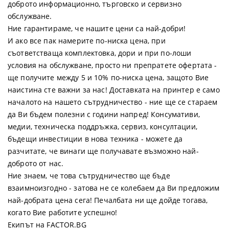
доброто информационно, търговско и сервизно
обслужване.
Ние гарантираме, че нашите цени са най-добри!
И ако все пак намерите по-ниска цена, при
съответстваща комплектовка, дори и при по-лоши
условия на обслужване, просто ни препратете офертата -
ще получите между 5 и 10% по-ниска цена, защото Вие
наистина сте важни за нас! Доставката на принтер е само
началото на нашето сътрудничество - ние ще се стараем
да Ви бъдем полезни с години напред! Консумативи,
медии, техническа поддръжка, сервиз, консултации,
бъдещи инвестиции в нова техника - можете да
разчитате, че винаги ще получавате възможно най-
доброто от нас.
Ние знаем, че това сътрудничество ще бъде
взаимноизгодно - затова не се колебаем да Ви предложим
най-добрата цена сега! Печалбата ни ще дойде тогава,
когато Вие работите успешно!
Екипът на FACTOR.BG