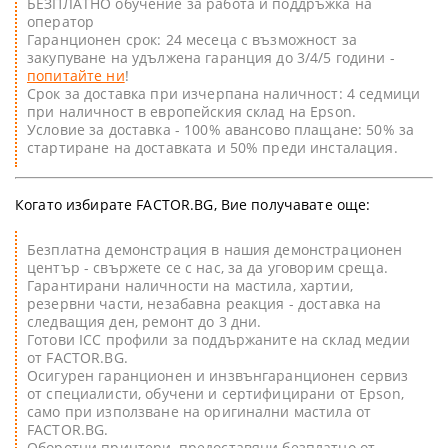
БЕЗПЛАТНО обучение за работа и поддръжка на
оператор
Гаранционен срок: 24 месеца с възможност за
закупуване на удължена гаранция до 3/4/5 години -
попитайте ни
!
Срок за доставка при изчерпана наличност: 4 седмици
при наличност в европейския склад на Epson.
Условие за доставка - 100% авансово плащане: 50% за
стартиране на доставката и 50% преди инсталация.
Когато избирате FACTOR.BG, Вие получавате още:
Безплатна демонстрация в нашия демонстрационен
център - свържете се с нас, за да уговорим среща.
Гарантирани наличности на мастила, хартии,
резервни части, незабавна реакция - доставка на
следващия ден, ремонт до 3 дни.
Готови ICC профили за поддържаните на склад медии
от FACTOR.BG.
Oсигурен гаранционен и инзвънгаранционен сервиз
от специалисти, обучени и сертифицирани от Epson,
само при използване на оригинални мастила от
FACTOR.BG.
Оборотни принтери, предоставяни безплатно от