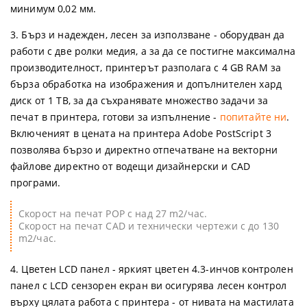
минимум 0,02 мм.
3. Бърз и надежден, лесен за използване - оборудван да
работи с две ролки медия, а за да се постигне максимална
производителност, принтерът разполага с 4 GB RAM за
бърза обработка на изображения и допълнителен хард
диск от 1 TB, за да съхранявате множество задачи за
печат в принтера, готови за изпълнение -
попитайте ни
.
Включеният в цената на принтера Adobe PostScript 3
позволява бързо и директно отпечатване на векторни
файлове директно от водещи дизайнерски и CAD
програми.
Скорост на печат POP с над 27 m2/час.
Скорост на печат CAD и технически чертежи с до 130
m2/час.
4. Цветен LCD панел - яркият цветен 4.3-инчов контролен
панел с LCD сензорен екран ви осигурява лесен контрол
върху цялата работа с принтера - от нивата на мастилата