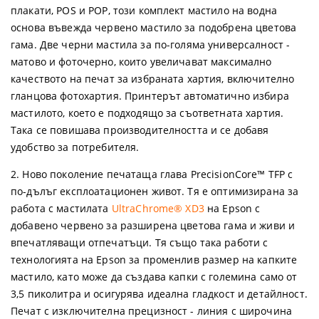
плакати, POS и POP, този комплект мастило на водна
основа въвежда червено мастило за подобрена цветова
гама. Две черни мастила за по-голяма универсалност -
матово и фоточерно, които увеличават максимално
качеството на печат за избраната хартия, включително
гланцова фотохартия. Принтерът автоматично избира
мастилото, което е подходящо за съответната хартия.
Така се повишава производителността и се добавя
удобство за потребителя.
2. Ново поколение печатаща глава PrecisionCore™ TFP с
по-дълъг експлоатационен живот. Тя е оптимизирана за
работа с мастилата
UltraChrome® XD3
на Epson с
добавено червено за разширена цветова гама и живи и
впечатляващи отпечатъци. Тя също така работи с
технологията на Epson за променлив размер на капките
мастило, като може да създава капки с големина само от
3,5 пиколитра и осигурява идеална гладкост и детайлност.
Печат с изключителна прецизност - линия с широчина