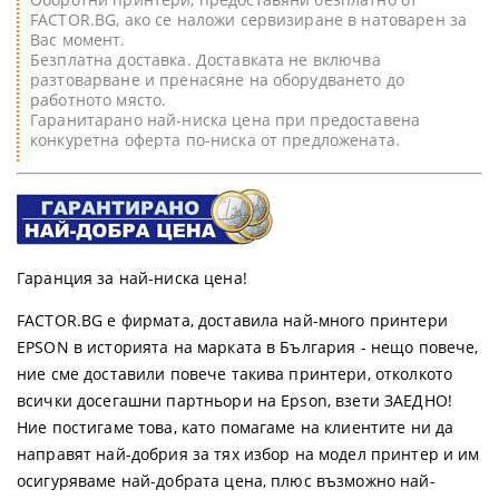
FACTOR.BG, ако се наложи сервизиране в натоварен за
Вас момент.
Безплатна доставка. Доставката не включва
разтоварване и пренасяне на оборудването до
работното място.
Гаранитарано най-ниска цена при предоставена
конкуретна оферта по-ниска от предложената.
Гаранция за най-ниска цена!
FACTOR.BG е фирмата, доставила най-много принтери
EPSON в историята на марката в България - нещо повече,
ние сме доставили повече такива принтери, отколкото
всички досегашни партньори на Epson, взети ЗАЕДНО!
Ние постигаме това, като помагаме на клиентите ни да
направят най-добрия за тях избор на модел принтер и им
осигуряваме най-добрата цена, плюс възможно най-