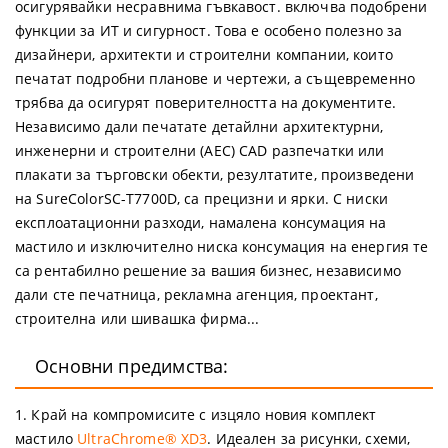
осигурявайки несравнима гъвкавост.
включва подобрени
функции за ИТ и сигурност. Това е особено полезно за
дизайнери, архитекти и строителни компании, които
печатат подробни планове и чертежи, а същевременно
трябва да осигурят поверителността на документите.
Независимо дали печатате детайлни архитектурни,
инженерни и строителни (AEC) CAD разпечатки или
плакати за търговски обекти, резултатите, произведени
на SureColorSC-T7700D, са прецизни и ярки.
С ниски
експлоатационни разходи, намалена консумация на
мастило и изключително ниска консумация на енергия те
са рентабилно решение за вашия бизнес, независимо
дали сте печатница, рекламна агенция, проектант,
строителна или шивашка фирма...
Основни предимства:
1. Край на компромисите с изцяло новия комплект
мастило
UltraChrome® XD3
. Идеален за рисунки, схеми,