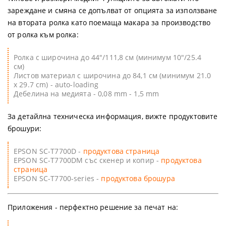
зареждане и смяна се допълват от опцията за използване
на втората ролка като поемаща макара за производство
от ролка към ролка:
Ролка с широчина до 44"/111,8 см (минимум 10"/25.4
см)
Листов материал с широчина до 84,1 см (минимум
21.0
x 29.7 cm
) - auto-loading
Дебелина на медията - 0,08 mm - 1,5 mm
За детайлна техническа информация, вижте продуктовите
брошури:
EPSON SC-T7700D -
продуктова страница
EPSON SC-T7700DM със скенер и копир -
продуктова
страница
EPSON SC-T7700-series -
продуктова брошура
Приложения
- перфектно решение за печат на: