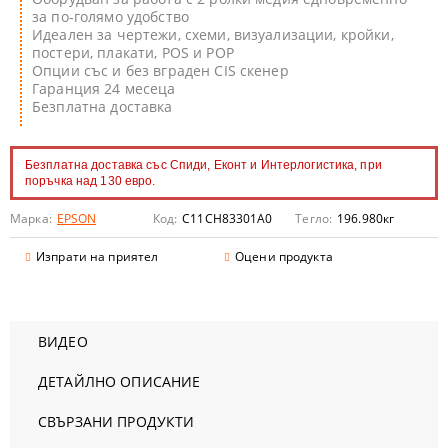
за по-голямо удобство
Идеален за чертежи, схеми, визуализации, кройки,
постери, плакати, POS и POP
Опции със и без вграден CIS скенер
Гаранция 24 месеца
Безплатна доставка
Безплатна доставка със Спиди, Еконт и Интерлогистика, при
поръчка над 130 евро.
Марка:
EPSON
Код:
C11CH83301A0
Тегло:
196.980
кг
Изпрати на приятел
Оцени продукта
ВИДЕО
ДЕТАЙЛНО ОПИСАНИЕ
СВЪРЗАНИ ПРОДУКТИ