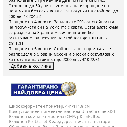
разполагате с три начина да я платите към тях:
Отложено до 30 дни от момента на изпращане на
поръчката без оскъпяване. За покупки на стойност до
400 лв. / €204,52
Плащане на 4 вноски. Заплащате 20% от стойността
на поръчката си на момента с карта. Останалата сума
се разделя на 3 равни месечни вноски без
оскъпяване. За покупки на стойност до 1000 лв. /
€511.31
Плащане на 6 вноски. Стойността на поръчката се
разпределя в 6 равни месечни вноски с оскъпяване.
За покупки на стойност до 2000 лв. / €1022.61
Широкоформатен принтер, 44"/111.8 см
Водоустойчиви пигментни мастила UltraChrome XD3
Включен комплект мастила (CMY, pK, mK, Red)
Включен PostScript 3 хардуер за печат на вектори
Оборудван за работа с 2 ролки медия едновременно