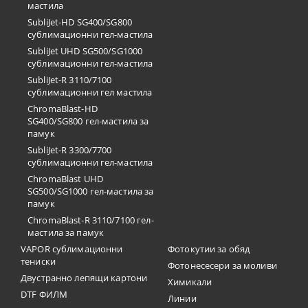
мастила
SubliJet-HD SG400/SG800
сублимационни гел-мастила
SubliJet UHD SG500/SG1000
сублимационни гел-мастила
SubliJet-R 3110/7100
сублимационни гел мастила
ChromaBlast-HD
SG400/SG800 гел-мастила за
памук
SubliJet-R 3300/7700
сублимационни гел-мастила
ChromaBlast UHD
SG500/SG1000 гел-мастила за
памук
ChromaBlast-R 3110/7100 гел-
мастила за памук
VAPOR сублимационни
Фотокутии за обяд
тениски
Фотонесесери за моливи
Двустранно лепящи картони
Химикали
DTF ФИЛМ
Линии