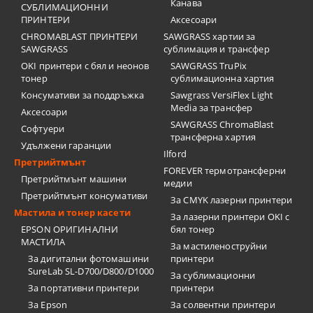
Канава
СУБЛИМАЦИОННИ
ПРИНТЕРИ
Аксесоари
CHROMABLAST ПРИНТЕРИ
SAWGRASS хартии за
SAWGRASS
сублимация и трансфер
OKI принтери с бял и неонов
SAWGRASS TruPix
тонер
сублимационна хартия
Консумативи за поддръжка
Sawgrass VersiFlex Light
Media за трансфер
Аксесоари
SAWGRASS ChromaBlast
Софтуери
трансферна хартия
Удължени гаранции
Ilford
Претрийтмънт
FOREVER термотрансферни
Претрийтмънт машини
медии
Претрийтмънт консумативи
За CMYK лазерни принтери
Мастила и тонер касети
За лазерни принтери OKI с
EPSON ОРИГИНАЛНИ
бял тонер
МАСТИЛА
За мастиленоструйни
За дигитални фотомашини
принтери
SureLab SL-D700/D800/D1000
За сублимационни
За портативни принтери
принтери
За Epson
За солвентни принтери