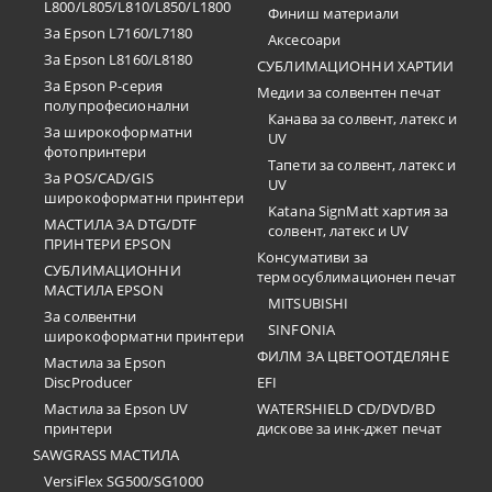
L800/L805/L810/L850/L1800
Финиш материали
За Epson L7160/L7180
Аксесоари
За Epson L8160/L8180
СУБЛИМАЦИОННИ ХАРТИИ
За Epson P-серия
Медии за солвентен печат
полупрофесионални
Канава за солвент, латекс и
За широкоформатни
UV
фотопринтери
Тапети за солвент, латекс и
За POS/CAD/GIS
UV
широкоформатни принтери
Katana SignMatt хартия за
МАСТИЛА ЗА DTG/DTF
солвент, латекс и UV
ПРИНТЕРИ EPSON
Консумативи за
СУБЛИМАЦИОННИ
термосублимационен печат
МАСТИЛА EPSON
MITSUBISHI
За солвентни
SINFONIA
широкоформатни принтери
ФИЛМ ЗА ЦВЕТООТДЕЛЯНЕ
Мастила за Epson
DiscProducer
EFI
Мастила за Epson UV
WATERSHIELD CD/DVD/BD
принтери
дискове за инк-джет печат
SAWGRASS МАСТИЛА
VersiFlex SG500/SG1000