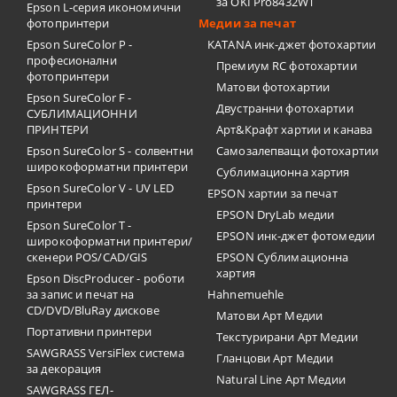
за OKI Pro8432WT
Epson L-серия икономични
фотопринтери
Медии за печат
Epson SureColor P -
KATANA инк-джет фотохартии
професионални
Премиум RC фотохартии
фотопринтери
Матови фотохартии
Epson SureColor F -
Двустранни фотохартии
СУБЛИМАЦИОННИ
ПРИНТЕРИ
Арт&Крафт хартии и канава
Epson SureColor S - солвентни
Самозалепващи фотохартии
широкоформатни принтери
Сублимационна хартия
Epson SureColor V - UV LED
EPSON хартии за печат
принтери
EPSON DryLab медии
Epson SureColor T -
EPSON инк-джет фотомедии
широкоформатни принтери/
скенери POS/CAD/GIS
EPSON Сублимационна
хартия
Epson DiscProducer - роботи
за запис и печат на
Hahnemuehle
CD/DVD/BluRay дискове
Матови Арт Медии
Портативни принтери
Текстурирани Арт Медии
SAWGRASS VersiFlex система
Гланцови Арт Медии
за декорация
Natural Line Арт Медии
SAWGRASS ГЕЛ-