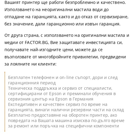
Вашият принтер ще работи безпроблемно и качествено.
Използването на неоригинални мастила води до
отпадане на гаранцията, както и до отказ от сервизиране,
без значение, дали гаранционно или извън гаранция.
От друга страна, с използването на оригинални мастила и
медии от FACTOR.BG, Вие защитавате инвестицията си,
получавате най-изгодните цени, можете да се
възползвате от многобройните привилегии, предвидени
за лоялните ни клиенти:
Безплатен телефонен и on-line съпорт, дори и след
гаранционния период
Техническа поддръжка и сервиз от специалисти,
сертифицирани от Epson и преминали обучения в
сервизния център на Epson в Германия
Експедитивен и качествен сервиз по време на
гаранцията, винаги налични резервни части на склад
Безплатно предоставяне на оборотен принтер, ако
повредата на Вашата машина изисква по-дълго време
за ремонт или поръчка на специфични компоненти