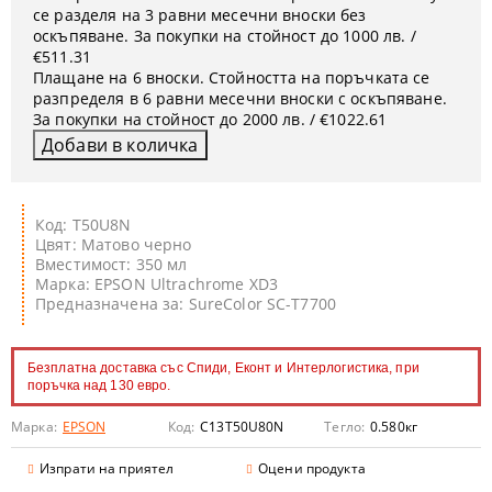
се разделя на 3 равни месечни вноски без
оскъпяване. За покупки на стойност до 1000 лв. /
€511.31
Плащане на 6 вноски. Стойността на поръчката се
разпределя в 6 равни месечни вноски с оскъпяване.
За покупки на стойност до 2000 лв. / €1022.61
Код: T50U8N
Цвят: Матово черно
Вместимост: 350 мл
Марка: EPSON Ultrachrome XD3
Предназначена за: SureColor SC-T7700
Безплатна доставка със Спиди, Еконт и Интерлогистика, при
поръчка над 130 евро.
Марка:
EPSON
Код:
C13T50U80N
Тегло:
0.580
кг
Изпрати на приятел
Оцени продукта