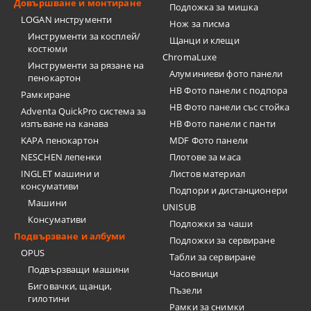
Довършване и монтиране
Подложка за мишка
LOGAN инструменти
Нож за писма
Инструменти за косплей/
Щанци и клещи
костюми
ChromaLuxe
Инструменти за рязане на
Алуминиеви фото панели
пенокартон
HB Фото панели с подпора
Рамкиране
HB Фото панели със стойка
Adventa QuickPro система за
изпъване на канава
HB Фото панели с панти
KAPA пенокартон
MDF Фото панели
NESCHEN лепенки
Плотове за маса
INGLET машини и
Листов материал
консумативи
Подпори и дистанционери
Машини
UNISUB
Консумативи
Подложки за чаши
Подвързване и албуми
Подложки за сервиране
OPUS
Табли за сервиране
Подвързващи машини
Часовници
Биговачки, щанци,
Пъзели
гилотини
Рамки за снимки