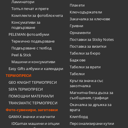
Ламинатори
Плакети
Топъл печат и преге
Ключодържатели
Комплекти за фотоблокчета
Закачалка за ключове
Консумативи за
Гривни
подвързване
Орнаменти
PELEMAN фотоалбуми
Поставки за Sticky Notes
Термично подвързване
Поставка за визитки
Подвързване с телбод
Tабелки за бюро
Peel & Stick
Баджове
Машини и консумативи
Табелки за врати
Easy Gifts албуми и календари
Табелки
ТЕРМОПРЕСИ
Кръгла значка със
GEO KNIGHT ТЕРМОПРЕСИ
закопчалка
SEFA ТЕРМОПРЕСИ
Магнитна бяла дъска за
ПОМОЩНИ МАТЕРИАЛИ
съобщения, графици
TRANSMATIC ТЕРМОПРЕСИ
Окачалка за дръжка за
Фото-сувенири, заготовки
врата
GAMAX значки и магнити
Клипборд
IDGamax машини и опции
Персонализирани кутии