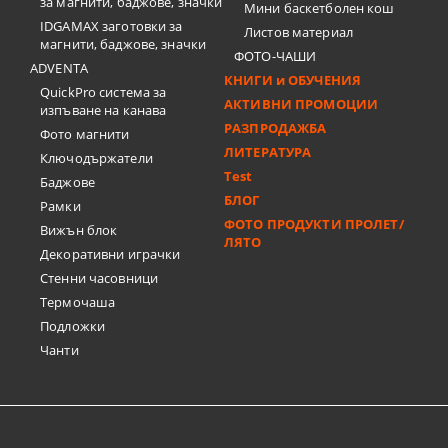
за магнити, баджове, значки
Мини баскетболен кош
IDGAMAX заготовки за
Листов материал
магнити, баджове, значки
ФОТО-ЧАШИ
ADVENTA
КНИГИ и ОБУЧЕНИЯ
QuickPro система за
АКТИВНИ ПРОМОЦИИ
изпъване на канава
РАЗПРОДАЖБА
Фото магнити
ЛИТЕРАТУРА
Ключодържатели
Test
Баджове
БЛОГ
Рамки
ФОТО ПРОДУКТИ ПРОЛЕТ/
Вижън блок
ЛЯТО
Декоративни играчки
Стенни часовници
Термочашa
Подложки
Чанти