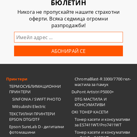
БЮЛЕТИН
Никога не пропускайте нашите страхотни
оферти. Всяка седмица огромни
разпродажби!
Принтери
ChromaBlast-R 3300/7700 гел-
мастила за памук
ТЕРМОСУБЛИМАЦИОННИ
ПРИНТЕРИ
DuPont Artistri P5000+
SINFONIA / SWIFT PHOTO
DTG МАСТИЛА И
КОНСУМАТИВИ
Mitsubishi Electric
OKI ТОНЕР КАСЕТИ
ТЕКСТИЛНИ ПРИНТЕРИ
EPSON DTG/DTF
Тонер касети и консумативи
за ES7411WT/Pro7411WT
Epson SureLab D - дигитални
фотомашини
Тонер касети и консумативи