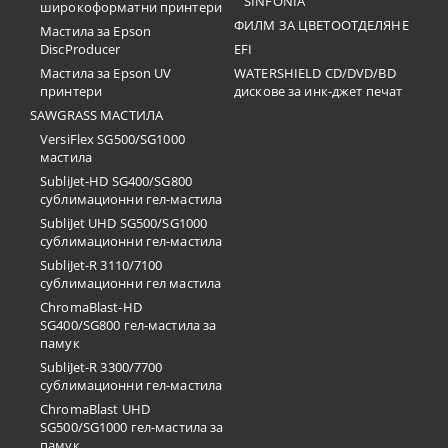
SINFONIA
широкоформатни принтери
ФИЛМ ЗА ЦВЕТООТДЕЛЯНЕ
Мастила за Epson
DiscProducer
EFI
Мастила за Epson UV
WATERSHIELD CD/DVD/BD
принтери
дискове за инк-джет печат
SAWGRASS МАСТИЛА
VersiFlex SG500/SG1000
мастила
SubliJet-HD SG400/SG800
сублимационни гел-мастила
SubliJet UHD SG500/SG1000
сублимационни гел-мастила
SubliJet-R 3110/7100
сублимационни гел мастила
ChromaBlast-HD
SG400/SG800 гел-мастила за
памук
SubliJet-R 3300/7700
сублимационни гел-мастила
ChromaBlast UHD
SG500/SG1000 гел-мастила за
памук