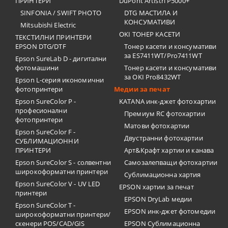
ПРИНТЕРИ
DuPont Artistri P5000+
SINFONIA / SWIFT PHOTO
DTG МАСТИЛА И
КОНСУМАТИВИ
Mitsubishi Electric
OKI ТОНЕР КАСЕТИ
ТЕКСТИЛНИ ПРИНТЕРИ
EPSON DTG/DTF
Тонер касети и консумативи
за ES7411WT/Pro7411WT
Epson SureLab D - дигитални
фотомашини
Тонер касети и консумативи
за OKI Pro8432WT
Epson L-серия икономични
фотопринтери
Медии за печат
Epson SureColor P -
KATANA инк-джет фотохартии
професионални
Премиум RC фотохартии
фотопринтери
Матови фотохартии
Epson SureColor F -
Двустранни фотохартии
СУБЛИМАЦИОННИ
ПРИНТЕРИ
Арт&Крафт хартии и канава
Epson SureColor S - солвентни
Самозалепващи фотохартии
широкоформатни принтери
Сублимационна хартия
Epson SureColor V - UV LED
EPSON хартии за печат
принтери
EPSON DryLab медии
Epson SureColor T -
EPSON инк-джет фотомедии
широкоформатни принтери/
скенери POS/CAD/GIS
EPSON Сублимационна