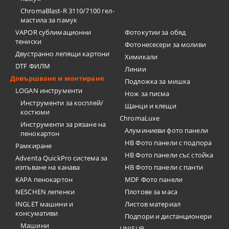
ChromaBlast-R 3110/7100 гел-
мастила за памук
VAPOR сублимационни
Фотокутии за обяд
тениски
Фотонесесери за моливи
Двустранно лепящи картони
Химикали
DTF ФИЛМ
Линии
Довършване и монтиране
Подложка за мишка
LOGAN инструменти
Нож за писма
Инструменти за косплей/
Щанци и клещи
костюми
ChromaLuxe
Инструменти за рязане на
Алуминиеви фото панели
пенокартон
HB Фото панели с подпора
Рамкиране
HB Фото панели със стойка
Adventa QuickPro система за
изпъване на канава
HB Фото панели с панти
KAPA пенокартон
MDF Фото панели
NESCHEN лепенки
Плотове за маса
INGLET машини и
Листов материал
консумативи
Подпори и дистанционери
Машини
UNISUB