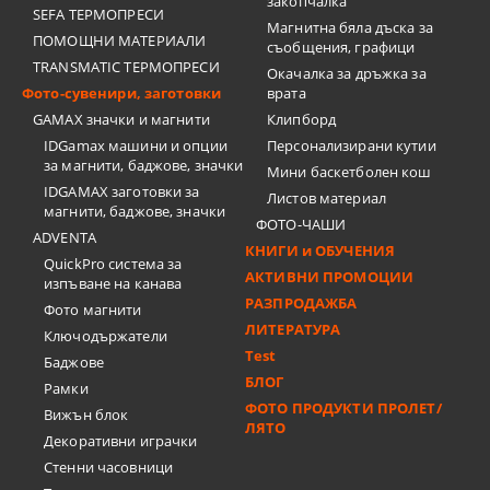
закопчалка
SEFA ТЕРМОПРЕСИ
Магнитна бяла дъска за
ПОМОЩНИ МАТЕРИАЛИ
съобщения, графици
TRANSMATIC ТЕРМОПРЕСИ
Окачалка за дръжка за
Фото-сувенири, заготовки
врата
GAMAX значки и магнити
Клипборд
IDGamax машини и опции
Персонализирани кутии
за магнити, баджове, значки
Мини баскетболен кош
IDGAMAX заготовки за
Листов материал
магнити, баджове, значки
ФОТО-ЧАШИ
ADVENTA
КНИГИ и ОБУЧЕНИЯ
QuickPro система за
АКТИВНИ ПРОМОЦИИ
изпъване на канава
РАЗПРОДАЖБА
Фото магнити
ЛИТЕРАТУРА
Ключодържатели
Test
Баджове
БЛОГ
Рамки
ФОТО ПРОДУКТИ ПРОЛЕТ/
Вижън блок
ЛЯТО
Декоративни играчки
Стенни часовници