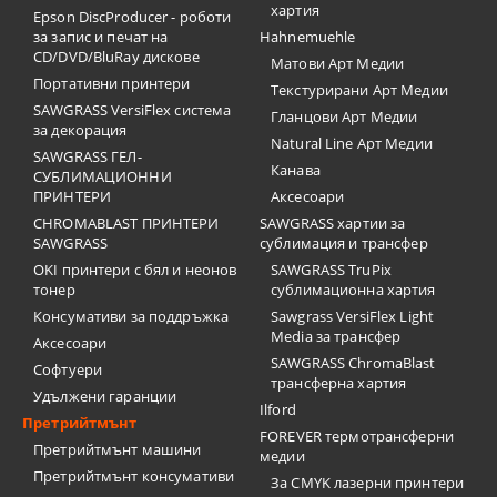
хартия
Epson DiscProducer - роботи
за запис и печат на
Hahnemuehle
CD/DVD/BluRay дискове
Матови Арт Медии
Портативни принтери
Текстурирани Арт Медии
SAWGRASS VersiFlex система
Гланцови Арт Медии
за декорация
Natural Line Арт Медии
SAWGRASS ГЕЛ-
Канава
СУБЛИМАЦИОННИ
ПРИНТЕРИ
Аксесоари
CHROMABLAST ПРИНТЕРИ
SAWGRASS хартии за
SAWGRASS
сублимация и трансфер
OKI принтери с бял и неонов
SAWGRASS TruPix
тонер
сублимационна хартия
Консумативи за поддръжка
Sawgrass VersiFlex Light
Media за трансфер
Аксесоари
SAWGRASS ChromaBlast
Софтуери
трансферна хартия
Удължени гаранции
Ilford
Претрийтмънт
FOREVER термотрансферни
Претрийтмънт машини
медии
Претрийтмънт консумативи
За CMYK лазерни принтери