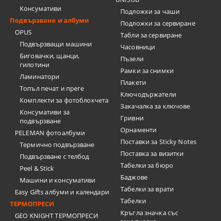
Консумативи
Подложки за чаши
Подвързване и албуми
Подложки за сервиране
OPUS
Табли за сервиране
Подвързващи машини
Часовници
Биговачки, щанци,
Пъзели
гилотини
Рамки за снимки
Ламинатори
Плакети
Топъл печат и преге
Ключодържатели
Комплекти за фотоблокчета
Закачалка за ключове
Консумативи за
Гривни
подвързване
Орнаменти
PELEMAN фотоалбуми
Поставки за Sticky Notes
Термично подвързване
Поставка за визитки
Подвързване с телбод
Tабелки за бюро
Peel & Stick
Баджове
Машини и консумативи
Табелки за врати
Easy Gifts албуми и календари
Табелки
ТЕРМОПРЕСИ
Кръгла значка със
GEO KNIGHT ТЕРМОПРЕСИ