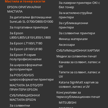
Мастила и тонер касети
За лазерни принтери OKI с
EPSON ОРИГИНАЛНИ
бял тонер
МАСТИЛА
За мастиленоструйни
За дигитални фотомашини
принтери
SureLab SL-D700/D800/D1000
За сублимационни
За портативни принтери
принтери
За Epson
За солвентни принтери
L800/L805/L810/L850/L1800
Финиш материали
За Epson L7160/L7180
Аксесоари
За Epson L8160/L8180
СУБЛИМАЦИОННИ ХАРТИИ
За Epson P-серия
Медии за солвентен печат
полупрофесионални
Канава за солвент, латекс и
За широкоформатни
UV
фотопринтери
Тапети за солвент, латекс и
За POS/CAD/GIS
UV
широкоформатни принтери
Katana SignMatt хартия за
МАСТИЛА ЗА DTG/DTF
солвент, латекс и UV
ПРИНТЕРИ EPSON
Консумативи за
СУБЛИМАЦИОННИ
термосублимационен печат
МАСТИЛА EPSON
MITSUBISHI
За солвентни