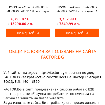
EPSON SureColor SC-P8500D /
EPSON SureColor SC-P6500E /
P8500DM, 44"/111.8 см - опция
P6500D, 24"/61 см - опции с 1
скенер и копир
или 2 ролки
6,795.07 €
3,757.99 €
13290.00 лв.
7349.99 лв.
ВИЖ ДЕТАЙЛИ
ВИЖ ДЕТАЙЛИ
ОБЩИ УСЛОВИЯ ЗА ПОЛЗВАНЕ НА САЙТА
FACTOR.BG
Уеб сайтът на адрес https://factor.bg (наричан по-долу
FACTOR.BG за краткост) е собственост на Фактор България
ЕООД, ЕИК 160116590.
FACTOR.BG е сайт, предназначен само за работа с B2B
партньори и не обслужва потребители, по смисъла на
Закона за защита на потребителите.
За да изпозвате сайта, Вие трябва да сте професионален