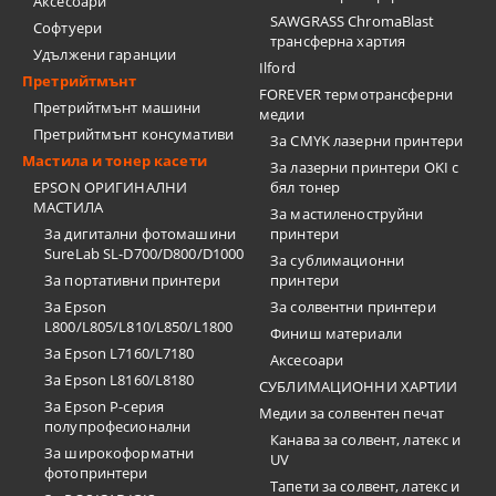
Аксесоари
SAWGRASS ChromaBlast
Софтуери
трансферна хартия
Удължени гаранции
Ilford
Претрийтмънт
FOREVER термотрансферни
Претрийтмънт машини
медии
Претрийтмънт консумативи
За CMYK лазерни принтери
Мастила и тонер касети
За лазерни принтери OKI с
EPSON ОРИГИНАЛНИ
бял тонер
МАСТИЛА
За мастиленоструйни
За дигитални фотомашини
принтери
SureLab SL-D700/D800/D1000
За сублимационни
За портативни принтери
принтери
За Epson
За солвентни принтери
L800/L805/L810/L850/L1800
Финиш материали
За Epson L7160/L7180
Аксесоари
За Epson L8160/L8180
СУБЛИМАЦИОННИ ХАРТИИ
За Epson P-серия
Медии за солвентен печат
полупрофесионални
Канава за солвент, латекс и
За широкоформатни
UV
фотопринтери
Тапети за солвент, латекс и