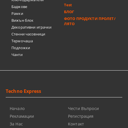
Test
Баджове
БЛОГ
Рамки
ФОТО ПРОДУКТИ ПРОЛЕТ/
Вижън блок
ЛЯТО
Декоративни играчки
Стенни часовници
Термочашa
Подложки
Чанти
Techno Express
Начало
Чести Въпроси
Рекламации
Регистрация
За Нас
Контакт