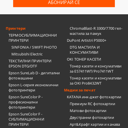
Принтери
ChromaBlast-R 3300/7700 гел-
мастила за памук
ТЕРМОСУБЛИМАЦИОННИ
ПРИНТЕРИ
DuPont Artistri P5000+
SINFONIA / SWIFT PHOTO
DTG МАСТИЛА И
КОНСУМАТИВИ
Mitsubishi Electric
OKI ТОНЕР КАСЕТИ
ТЕКСТИЛНИ ПРИНТЕРИ
EPSON DTG/DTF
Тонер касети и консумативи
за ES7411WT/Pro7411WT
Epson SureLab D - дигитални
фотомашини
Тонер касети и консумативи
за OKI Pro8432WT
Epson L-серия икономични
фотопринтери
Медии за печат
Epson SureColor P -
KATANA инк-джет фотохартии
професионални
Премиум RC фотохартии
фотопринтери
Матови фотохартии
Epson SureColor F -
Двустранни фотохартии
СУБЛИМАЦИОННИ
ПРИНТЕРИ
Арт&Крафт хартии и канава