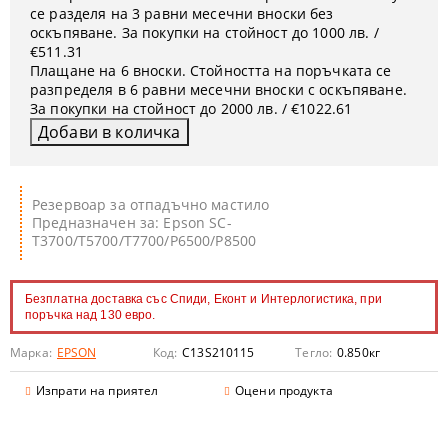
се разделя на 3 равни месечни вноски без
оскъпяване. За покупки на стойност до 1000 лв. /
€511.31
Плащане на 6 вноски. Стойността на поръчката се
разпределя в 6 равни месечни вноски с оскъпяване.
За покупки на стойност до 2000 лв. / €1022.61
Резервоар за отпадъчно мастило
Предназначен за: Epson SC-
T3700/T5700/T7700/P6500/P8500
Безплатна доставка със Спиди, Еконт и Интерлогистика, при
поръчка над 130 евро.
Марка:
EPSON
Код:
C13S210115
Тегло:
0.850
кг
Изпрати на приятел
Оцени продукта