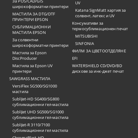
За POS/CAD/GIS
UV
широкоформатни принтери
Katana SignMatt хартия за
МАСТИЛА ЗА DTG/DTF
солвент, латекс и UV
ПРИНТЕРИ EPSON
Консумативи за
СУБЛИМАЦИОННИ
термосублимационен печат
МАСТИЛА EPSON
MITSUBISHI
За солвентни
SINFONIA
широкоформатни принтери
ФИЛМ ЗА ЦВЕТООТДЕЛЯНЕ
Мастила за Epson
DiscProducer
EFI
Мастила за Epson UV
WATERSHIELD CD/DVD/BD
принтери
дискове за инк-джет печат
SAWGRASS МАСТИЛА
VersiFlex SG500/SG1000
мастила
SubliJet-HD SG400/SG800
сублимационни гел-мастила
SubliJet UHD SG500/SG1000
сублимационни гел-мастила
SubliJet-R 3110/7100
сублимационни гел мастила
ChromaBlast-HD