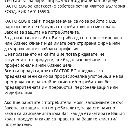
Уеб сайтът на адрес https://factor.bg (наричан по-долу
FACTOR.BG за краткост) е собственост на Фактор България
ЕООД, ЕИК 160116590.
FACTOR.BG е сайт, предназначен само за работа с B2B
партньори и не обслужва потребители, по смисъла на
Закона за защита на потребителите.
За да изпозвате сайта, Вие трябва да сте професионален
или бизнес клиент и да имате регистрирана фирма или
да упражнявате свободна професия.
С използването на сайта Вие потвърждавате, че
закупените от продукти, ще бъдат използвани за
професионални или бизнес цели.
Всички продукти, които FACTOR.BG предлага, са
предназначени само за професионална употреба, а не за
препродаване на крайни клиенти/потребители, без
предварителната им преработка, персонализация или
модификация.
Ако Вие работите с потребители, моля, запознайте се със
Закона за защита на потребителите, за да сте наясно
какви са изискванията към Вас, как да етикетирате Вашия
краен продукт и какви са правата на Вашите клиенти/
потребители.