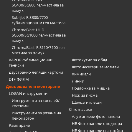
SG400/SG800 гел-мастила за
памук
SubliJet-R 3300/7700
сублимационни гел-мастила
ChromaBlast UHD
SG500/SG1000 гел-мастила за
памук
ChromaBlast-R 3110/7100 гел-
мастила за памук
VAPOR сублимационни
Фотокутии за обяд
тениски
Фотонесесери за моливи
Двустранно лепящи картони
Химикали
DTF ФИЛМ
Линии
Довършване и монтиране
Подложка за мишка
LOGAN инструменти
Нож за писма
Инструменти за косплей/
Щанци и клещи
костюми
ChromaLuxe
Инструменти за рязане на
Алуминиеви фото панели
пенокартон
HB Фото панели с подпора
Рамкиране
HB Фото панели със стойка