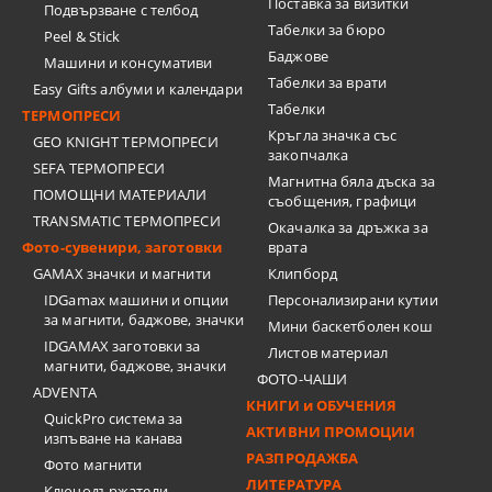
Поставка за визитки
Подвързване с телбод
Tабелки за бюро
Peel & Stick
Баджове
Машини и консумативи
Табелки за врати
Easy Gifts албуми и календари
Табелки
ТЕРМОПРЕСИ
Кръгла значка със
GEO KNIGHT ТЕРМОПРЕСИ
закопчалка
SEFA ТЕРМОПРЕСИ
Магнитна бяла дъска за
ПОМОЩНИ МАТЕРИАЛИ
съобщения, графици
TRANSMATIC ТЕРМОПРЕСИ
Окачалка за дръжка за
Фото-сувенири, заготовки
врата
GAMAX значки и магнити
Клипборд
IDGamax машини и опции
Персонализирани кутии
за магнити, баджове, значки
Мини баскетболен кош
IDGAMAX заготовки за
Листов материал
магнити, баджове, значки
ФОТО-ЧАШИ
ADVENTA
КНИГИ и ОБУЧЕНИЯ
QuickPro система за
АКТИВНИ ПРОМОЦИИ
изпъване на канава
РАЗПРОДАЖБА
Фото магнити
ЛИТЕРАТУРА
Ключодържатели