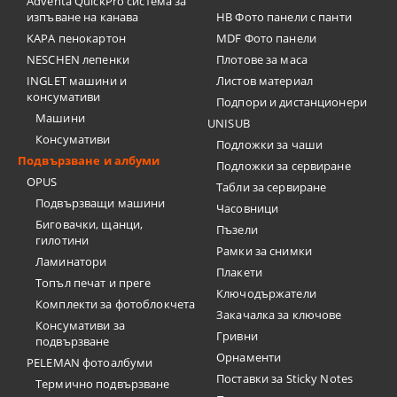
Adventa QuickPro система за
изпъване на канава
HB Фото панели с панти
KAPA пенокартон
MDF Фото панели
NESCHEN лепенки
Плотове за маса
INGLET машини и
Листов материал
консумативи
Подпори и дистанционери
Машини
UNISUB
Консумативи
Подложки за чаши
Подвързване и албуми
Подложки за сервиране
OPUS
Табли за сервиране
Подвързващи машини
Часовници
Биговачки, щанци,
Пъзели
гилотини
Рамки за снимки
Ламинатори
Плакети
Топъл печат и преге
Ключодържатели
Комплекти за фотоблокчета
Закачалка за ключове
Консумативи за
Гривни
подвързване
Орнаменти
PELEMAN фотоалбуми
Поставки за Sticky Notes
Термично подвързване