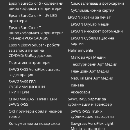
Epson SureColor S - солвентни
Самозалепващи фотохартии
широкоформатни принтери
Сублимационна хартия
Epson SureColor V - UV LED
EPSON хартии за печат
принтери
EPSON DryLab медии
Epson SureColor T -
EPSON инк-джет фотомедии
широкоформатни принтери/
скенери POS/CAD/GIS
EPSON Сублимационна
хартия
Epson DiscProducer - роботи
за запис и печат на
Hahnemuehle
CD/DVD/BluRay дискове
Матови Арт Медии
Портативни принтери
Текстурирани Арт Медии
SAWGRASS VersiFlex система
Гланцови Арт Медии
за декорация
Natural Line Арт Медии
SAWGRASS ГЕЛ-
Канава
СУБЛИМАЦИОННИ
ПРИНТЕРИ
Аксесоари
CHROMABLAST ПРИНТЕРИ
SAWGRASS хартии за
SAWGRASS
сублимация и трансфер
OKI принтери с бял и неонов
SAWGRASS TruPix
тонер
сублимационна хартия
Консумативи за поддръжка
Sawgrass VersiFlex Light
Media за трансфер