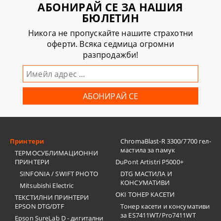
АБОНИРАЙ СЕ ЗА НАШИЯ
БЮЛЕТИН
Никога не пропускайте нашите страхотни
оферти. Всяка седмица огромни
разпродажби!
Принтери
ChromaBlast-R 3300/7700 гел-
мастила за памук
ТЕРМОСУБЛИМАЦИОННИ
ПРИНТЕРИ
DuPont Artistri P5000+
SINFONIA / SWIFT PHOTO
DTG МАСТИЛА И
КОНСУМАТИВИ
Mitsubishi Electric
OKI ТОНЕР КАСЕТИ
ТЕКСТИЛНИ ПРИНТЕРИ
EPSON DTG/DTF
Тонер касети и консумативи
за ES7411WT/Pro7411WT
Epson SureLab D - дигитални