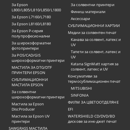
За Epson
За солвентни принтери
L800/L805/L810/L850/L1800
Финиш материали
За Epson L7160/L7180
Аксесоари
За Epson L8160/L8180
СУБЛИМАЦИОННИ ХАРТИИ
За Epson P-серия
Медии за солвентен печат
полупрофесионални
Канава за солвент, латекс и
За широкоформатни
UV
фотопринтери
Тапети за солвент, латекс и
За POS/CAD/GIS
UV
широкоформатни принтери
Katana SignMatt хартия за
МАСТИЛА ЗА DTG/DTF
солвент, латекс и UV
ПРИНТЕРИ EPSON
Консумативи за
СУБЛИМАЦИОННИ
термосублимационен печат
МАСТИЛА EPSON
MITSUBISHI
За солвентни
SINFONIA
широкоформатни принтери
ФИЛМ ЗА ЦВЕТООТДЕЛЯНЕ
Мастила за Epson
DiscProducer
EFI
Мастила за Epson UV
WATERSHIELD CD/DVD/BD
принтери
дискове за инк-джет печат
SAWGRASS МАСТИЛА