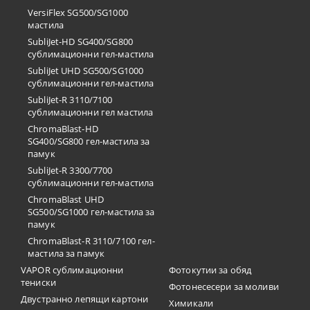
VersiFlex SG500/SG1000
мастила
SubliJet-HD SG400/SG800
сублимационни гел-мастила
SubliJet UHD SG500/SG1000
сублимационни гел-мастила
SubliJet-R 3110/7100
сублимационни гел мастила
ChromaBlast-HD
SG400/SG800 гел-мастила за
памук
SubliJet-R 3300/7700
сублимационни гел-мастила
ChromaBlast UHD
SG500/SG1000 гел-мастила за
памук
ChromaBlast-R 3110/7100 гел-
мастила за памук
VAPOR сублимационни
Фотокутии за обяд
тениски
Фотонесесери за моливи
Двустранно лепящи картони
Химикали