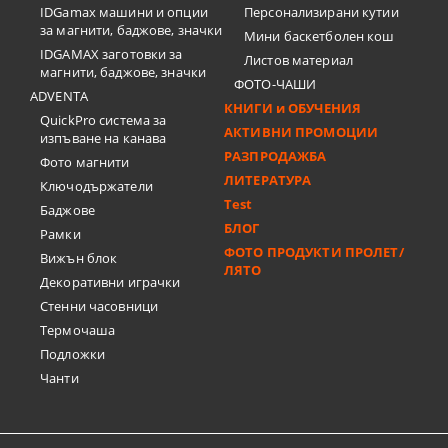
IDGamax машини и опции
Персонализирани кутии
за магнити, баджове, значки
Мини баскетболен кош
IDGAMAX заготовки за
Листов материал
магнити, баджове, значки
ФОТО-ЧАШИ
ADVENTA
КНИГИ и ОБУЧЕНИЯ
QuickPro система за
АКТИВНИ ПРОМОЦИИ
изпъване на канава
РАЗПРОДАЖБА
Фото магнити
ЛИТЕРАТУРА
Ключодържатели
Test
Баджове
БЛОГ
Рамки
ФОТО ПРОДУКТИ ПРОЛЕТ/
Вижън блок
ЛЯТО
Декоративни играчки
Стенни часовници
Термочашa
Подложки
Чанти