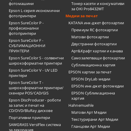
фотомашини
Тонер касети и консумативи
за OKI Pro8432WT
Epson L-серия икономични
фотопринтери
Медии за печат
Epson SureColor P -
KATANA инк-джет фотохартии
професионални
Премиум RC фотохартии
фотопринтери
Матови фотохартии
Epson SureColor F -
Двустранни фотохартии
СУБЛИМАЦИОННИ
ПРИНТЕРИ
Арт&Крафт хартии и канава
Epson SureColor S - солвентни
Самозалепващи фотохартии
широкоформатни принтери
Сублимационна хартия
Epson SureColor V - UV LED
EPSON хартии за печат
принтери
EPSON DryLab медии
Epson SureColor T -
EPSON инк-джет фотомедии
широкоформатни принтери/
скенери POS/CAD/GIS
EPSON Сублимационна
хартия
Epson DiscProducer - роботи
за запис и печат на
Hahnemuehle
CD/DVD/BluRay дискове
Матови Арт Медии
Портативни принтери
Текстурирани Арт Медии
SAWGRASS VersiFlex система
Гланцови Арт Медии
за декорация