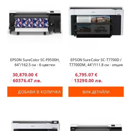
EPSON SureColor SC-F9500H,
EPSON SureColor SC-T7700D /
64"/162.5 см - 6-цветен
T7700DM, 44"/111.8 см - опция
широкоформатен
скенер и копир
30,870.00 €
6,795.07 €
сублимационен принтер
60376.47 лв.
13290.00 лв.
ДОБАВИ В КОЛИЧКА
ВИЖ ДЕТАЙЛИ