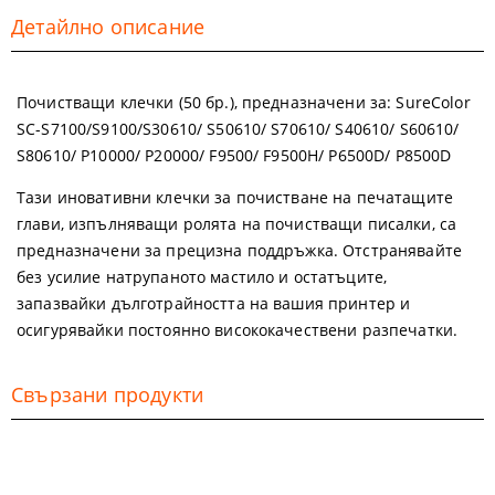
Детайлно описание
Почистващи клечки (50 бр.), предназначени за: SureColor
SC-S7100/S9100/S30610/ S50610/ S70610/ S40610/ S60610/
S80610/ P10000/ P20000/ F9500/ F9500H/ P6500D/ P8500D
Тази иновативни клечки за почистване на печатащите
глави, изпълняващи ролята на почистващи писалки, са
предназначени за прецизна поддръжка. Отстранявайте
без усилие натрупаното мастило и остатъците,
запазвайки дълготрайността на вашия принтер и
осигурявайки постоянно висококачествени разпечатки.
Свързани продукти