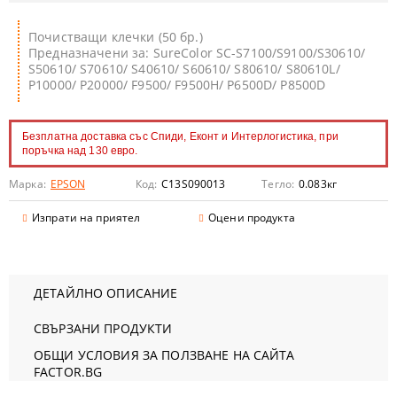
Почистващи клечки (50 бр.)
Предназначени за: SureColor SC-S7100/S9100/S30610/
S50610/ S70610/ S40610/ S60610/ S80610/ S80610L/
P10000/ P20000/ F9500/ F9500H/ P6500D/ P8500D
Безплатна доставка със Спиди, Еконт и Интерлогистика, при
поръчка над 130 евро.
Марка:
EPSON
Код:
C13S090013
Тегло:
0.083
кг
Изпрати на приятел
Оцени продукта
ДЕТАЙЛНО ОПИСАНИЕ
СВЪРЗАНИ ПРОДУКТИ
ОБЩИ УСЛОВИЯ ЗА ПОЛЗВАНЕ НА САЙТА
FACTOR.BG