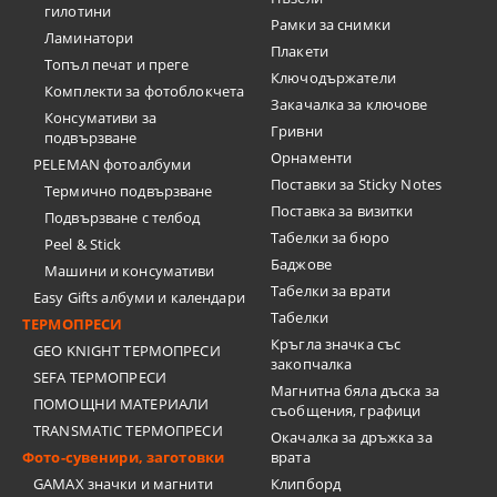
гилотини
Рамки за снимки
Ламинатори
Плакети
Топъл печат и преге
Ключодържатели
Комплекти за фотоблокчета
Закачалка за ключове
Консумативи за
Гривни
подвързване
Орнаменти
PELEMAN фотоалбуми
Поставки за Sticky Notes
Термично подвързване
Поставка за визитки
Подвързване с телбод
Tабелки за бюро
Peel & Stick
Баджове
Машини и консумативи
Табелки за врати
Easy Gifts албуми и календари
Табелки
ТЕРМОПРЕСИ
Кръгла значка със
GEO KNIGHT ТЕРМОПРЕСИ
закопчалка
SEFA ТЕРМОПРЕСИ
Магнитна бяла дъска за
ПОМОЩНИ МАТЕРИАЛИ
съобщения, графици
TRANSMATIC ТЕРМОПРЕСИ
Окачалка за дръжка за
Фото-сувенири, заготовки
врата
GAMAX значки и магнити
Клипборд