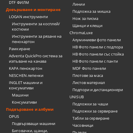
DTF ФИЛМ
Линии
Довършване и монтиране
Подложка за мишка
LOGAN инструменти
Нож за писма
Инструменти за косплей/
Щанци и клещи
костюми
ChromaLuxe
Инструменти за рязане на
Алуминиеви фото панели
пенокартон
HB Фото панели с подпора
Рамкиране
HB Фото панели със стойка
Adventa QuickPro система за
изпъване на канава
HB Фото панели с панти
KAPA пенокартон
MDF Фото панели
NESCHEN лепенки
Плотове за маса
INGLET машини и
Листов материал
консумативи
Подпори и дистанционери
Машини
UNISUB
Консумативи
Подложки за чаши
Подвързване и албуми
Подложки за сервиране
OPUS
Табли за сервиране
Подвързващи машини
Часовници
Биговачки, щанци,
Пъзели