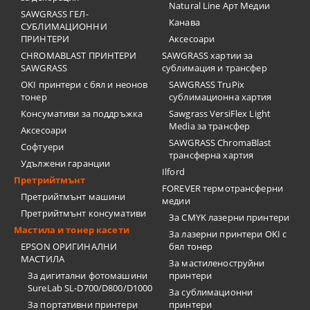
Natural Line Арт Медии
SAWGRASS ГЕЛ-
Канава
СУБЛИМАЦИОННИ
ПРИНТЕРИ
Аксесоари
CHROMABLAST ПРИНТЕРИ
SAWGRASS хартии за
SAWGRASS
сублимация и трансфер
OKI принтери с бял и неонов
SAWGRASS TruPix
тонер
сублимационна хартия
Консумативи за поддръжка
Sawgrass VersiFlex Light
Media за трансфер
Аксесоари
SAWGRASS ChromaBlast
Софтуери
трансферна хартия
Удължени гаранции
Ilford
Претрийтмънт
FOREVER термотрансферни
Претрийтмънт машини
медии
Претрийтмънт консумативи
За CMYK лазерни принтери
Мастила и тонер касети
За лазерни принтери OKI с
EPSON ОРИГИНАЛНИ
бял тонер
МАСТИЛА
За мастиленоструйни
За дигитални фотомашини
принтери
SureLab SL-D700/D800/D1000
За сублимационни
За портативни принтери
принтери