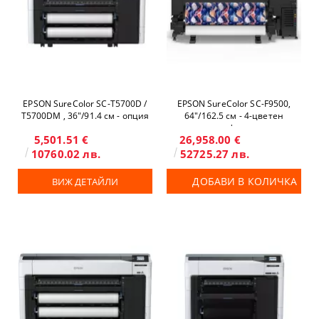
EPSON SureColor SC-T5700D /
EPSON SureColor SC-F9500,
T5700DM , 36"/91.4 см - опция
64"/162.5 см - 4-цветен
скенер и копир
широкоформатен
5,501.51 €
26,958.00 €
сублимационен принтер
10760.02 лв.
52725.27 лв.
ДОБАВИ В КОЛИЧКА
ВИЖ ДЕТАЙЛИ