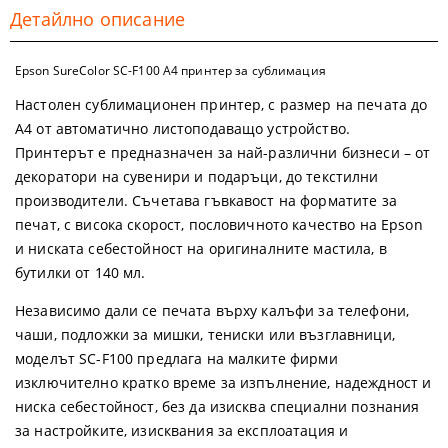
Детайлно описание
Epson SureColor SC-F100 A4 принтер за сублимация
Настолен сублимационен принтер, с размер на печата до
А4 от автоматично листоподаващо устройство.
Принтерът е предназначен за най-различни бизнеси – от
декоратори на сувенири и подаръци, до текстилни
производители. Съчетава гъвкавост на форматите за
печат, с висока скорост, пословичното качество на Epson
и ниската себестойност на оригиналните мастила, в
бутилки от 140 мл.
Независимо дали се печата върху калъфи за телефони,
чаши, подложки за мишки, тениски или възглавници,
моделът SC-F100 предлага на малките фирми
изключително кратко време за изпълнение, надеждност и
ниска себестойност, без да изисква специални познания
за настройките, изисквания за експлоатация и