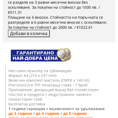
се разделя на 3 равни месечни вноски без
оскъпяване. За покупки на стойност до 1000 лв. /
€511.31
Плащане на 6 вноски. Стойността на поръчката се
разпределя в 6 равни месечни вноски с оскъпяване.
За покупки на стойност до 2000 лв. / €1022.61
Настолен принтер за сублимация
Формат A4 (210 x 297 mm)
Включен комплект мастила (CMYK x 140 ml)
PrecisionCore TFP печатаща глава - 1 брой
Приложение: декорация върху бял полиестерен
текстил и продукти с индустриално нанесен
полиестерен слой
Безплатнa доставка
1 година гаранция с възможност за удължаване
до 3 години
/
до 4 години
/
до 5 години