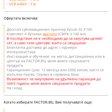
-
USB кабел - 3 м
Офертата включва:
Десктоп сублимационен принтер Epson SC-F100
Комплект 4 бутилки
мастило
(CMYK x 140 мл)
В последствие не е необходимо да за закупува целият
сет, а само тези цветове, които са свършили
Безплатна доставка до адрес с куриери
Интерлогистика
Инсталация и обучение: на място, дистанционно или в
център на FACTOR.BG, моля вижте свързаните
продукти
Гаранционен срок: 12 месеца или 6000 копия, което се
изпълни първо. Сервиз в сервизна база
Възможност за закупуване на удължена гаранция до
3/4/5 години, моля вижте свързаните продукти
На склад
Когато избирате FACTOR.BG, Вие получавате още: