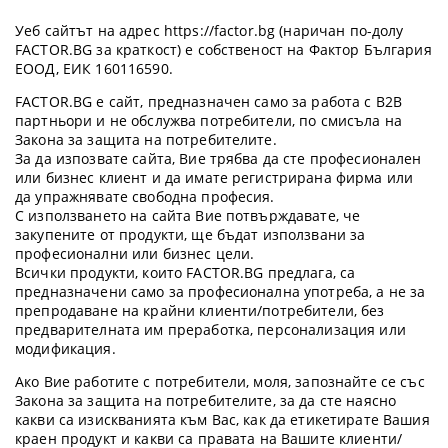
Уеб сайтът на адрес https://factor.bg (наричан по-долу
FACTOR.BG за краткост) е собственост на Фактор България
ЕООД, ЕИК 160116590.
FACTOR.BG е сайт, предназначен само за работа с B2B
партньори и не обслужва потребители, по смисъла на
Закона за защита на потребителите.
За да изпозвате сайта, Вие трябва да сте професионален
или бизнес клиент и да имате регистрирана фирма или
да упражнявате свободна професия.
С използването на сайта Вие потвърждавате, че
закупените от продукти, ще бъдат използвани за
професионални или бизнес цели.
Всички продукти, които FACTOR.BG предлага, са
предназначени само за професионална употреба, а не за
препродаване на крайни клиенти/потребители, без
предварителната им преработка, персонализация или
модификация.
Ако Вие работите с потребители, моля, запознайте се със
Закона за защита на потребителите, за да сте наясно
какви са изискванията към Вас, как да етикетирате Вашия
краен продукт и какви са правата на Вашите клиенти/