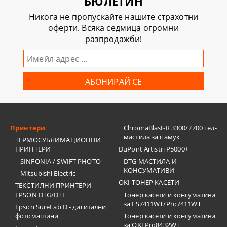
БЮЛЕТИН
Никога не пропускайте нашите страхотни
оферти. Всяка седмица огромни
разпродажби!
Принтери
ChromaBlast-R 3300/7700 гел-
мастила за памук
ТЕРМОСУБЛИМАЦИОННИ
ПРИНТЕРИ
DuPont Artistri P5000+
SINFONIA / SWIFT PHOTO
DTG МАСТИЛА И
КОНСУМАТИВИ
Mitsubishi Electric
OKI ТОНЕР КАСЕТИ
ТЕКСТИЛНИ ПРИНТЕРИ
EPSON DTG/DTF
Тонер касети и консумативи
за ES7411WT/Pro7411WT
Epson SureLab D - дигитални
фотомашини
Тонер касети и консумативи
за OKI Pro8432WT