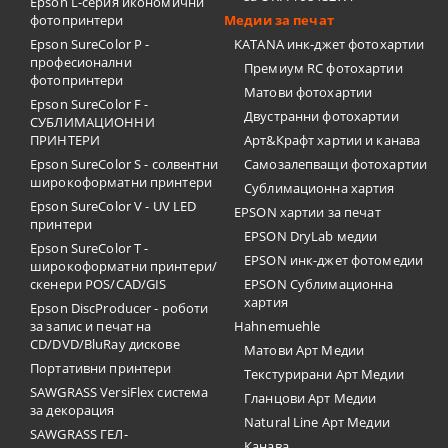
Epson L-серия икономични
фотопринтери
Медии за печат
Epson SureColor P -
KATANA инк-джет фотохартии
професионални
Премиум RC фотохартии
фотопринтери
Матови фотохартии
Epson SureColor F -
Двустранни фотохартии
СУБЛИМАЦИОННИ
ПРИНТЕРИ
Арт&Крафт хартии и канава
Epson SureColor S - солвентни
Самозалепващи фотохартии
широкоформатни принтери
Сублимационна хартия
Epson SureColor V - UV LED
EPSON хартии за печат
принтери
EPSON DryLab медии
Epson SureColor T -
EPSON инк-джет фотомедии
широкоформатни принтери/
скенери POS/CAD/GIS
EPSON Сублимационна
хартия
Epson DiscProducer - роботи
за запис и печат на
Hahnemuehle
CD/DVD/BluRay дискове
Матови Арт Медии
Портативни принтери
Текстурирани Арт Медии
SAWGRASS VersiFlex система
Гланцови Арт Медии
за декорация
Natural Line Арт Медии
SAWGRASS ГЕЛ-
Канава