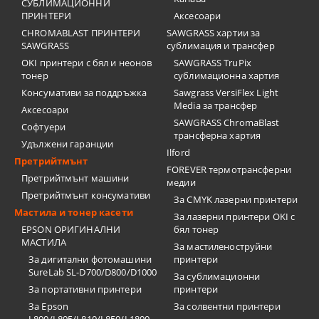
СУБЛИМАЦИОННИ
ПРИНТЕРИ
Аксесоари
CHROMABLAST ПРИНТЕРИ
SAWGRASS хартии за
SAWGRASS
сублимация и трансфер
OKI принтери с бял и неонов
SAWGRASS TruPix
тонер
сублимационна хартия
Консумативи за поддръжка
Sawgrass VersiFlex Light
Media за трансфер
Аксесоари
SAWGRASS ChromaBlast
Софтуери
трансферна хартия
Удължени гаранции
Ilford
Претрийтмънт
FOREVER термотрансферни
Претрийтмънт машини
медии
Претрийтмънт консумативи
За CMYK лазерни принтери
Мастила и тонер касети
За лазерни принтери OKI с
EPSON ОРИГИНАЛНИ
бял тонер
МАСТИЛА
За мастиленоструйни
За дигитални фотомашини
принтери
SureLab SL-D700/D800/D1000
За сублимационни
За портативни принтери
принтери
За Epson
За солвентни принтери