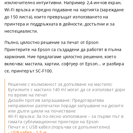
изключително интуитивни. Например 2,4-инчов екран,
Wi-Fi връзка и предно подаване на хартията (зареждане
до 150 листа), които превръщат използването на
принтера и поддръжката в дейности, достъпни и за
неспециалисти.
Пълно, цялостно решение за печат от Epson
Принтерите на Epson са създадени да работят в пълна
хармония. Ние предлагаме цялостно решение, което
включва: мастила, хартии, софтуер от Epson... и разбира
се, принтерът SC-F100.
Решение с възможност за допълване на мастило:
Бутилките с мастило 140 ml могат да се използват дори
по време на печат
Дизайн против запрашаване: Предотвратява
неправилни разпечатки поради запушване на дюзите
или дълги цикли на почистване
Wi-Fi връзка: За по-лесно използване – за първи път в
гамата сублимационни принтери на Epson
Печат и с USB кабел (поръчва се допълнително)
-
USB кабел - 1.5 м