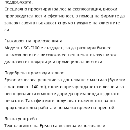
поддръжката.
Специално проектиран за лесна експлоатация, високи
производителност и ефективност, в помощ на фирмите да
запазят своята гъвкавост спрямо нуждите на клиентите
си.
Гъвкавост на приложенията
Моделът SC-F100 е създаден, за да разшири бизнес
възможностите с висококачествен печат върху широк
диапазон от подаръци и промоционални стоки.
Подобрена производителност
Epson използва решение за допълване с мастило (бутилки
с мастило от 140 ml), с което презареждането е лесно и за
неспециалисти и можете дори да презареждате, докато
печатате. Така фирмите получават възможност за по-
продължителна работа и по-малко време на престой.
Лесна употреба
Технологиите на Epson са лесни за използване и