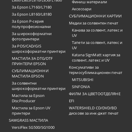
L800/L805/L810/L850/L1800
Финиш материали
За Epson L7160/L7180
Аксесоари
За Epson L8160/L8180
СУБЛИМАЦИОННИ ХАРТИИ
За Epson P-серия
Медии за солвентен печат
полупрофесионални
Канава за солвент, латекс и
За широкоформатни
UV
фотопринтери
Тапети за солвент, латекс и
За POS/CAD/GIS
UV
широкоформатни принтери
Katana SignMatt хартия за
МАСТИЛА ЗА DTG/DTF
солвент, латекс и UV
ПРИНТЕРИ EPSON
Консумативи за
СУБЛИМАЦИОННИ
термосублимационен печат
МАСТИЛА EPSON
MITSUBISHI
За солвентни
SINFONIA
широкоформатни принтери
ФИЛМ ЗА ЦВЕТООТДЕЛЯНЕ
Мастила за Epson
DiscProducer
EFI
Мастила за Epson UV
WATERSHIELD CD/DVD/BD
принтери
дискове за инк-джет печат
SAWGRASS МАСТИЛА
VersiFlex SG500/SG1000