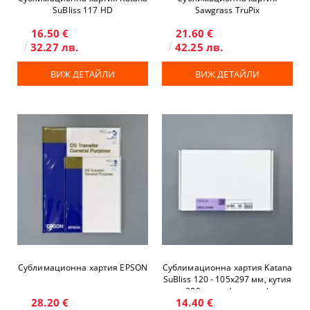
SuBliss 117 HD
Sawgrass TruPix
16.50 €
21.60 €
32.27 лв.
42.25 лв.
ВИЖ ДЕТАЙЛИ
ВИЖ ДЕТАЙЛИ
Сублимационна хартия EPSON
Сублимационна хартия Katana
SuBliss 120 - 105x297 мм, кутия
200 листа (за чаши)
28.20 €
14.40 €