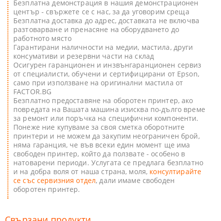
Безплатна демонстрация в нашия демонстрационен
център - свържете се с нас, за да уговорим среща
Безплатна доставка до адрес, доставката не включва
разтоварване и пренасяне на оборудването до
работното място
Гарантирани наличности на медии, мастила, други
консумативи и резервни части на склад
Oсигурен гаранционен и инзвънгаранционен сервиз
от специалисти, обучени и сертифицирани от Epson,
само при използване на оригинални мастила от
FACTOR.BG
Безплатно предоставяне на оборотен принтер, ако
повредата на Вашата машина изисква по-дълго време
за ремонт или пoръчка на специфични компоненти.
Понеже ние купуваме за своя сметка оборотните
принтери и не можем да закупим неограничен брой,
няма гаранция, че във всеки един момент ще има
свободен принтер, който да ползвате - особено в
натоварени периоди. Услугата се предлага безплатно
и на добра воля от наша страна, моля,
консултирайте
се със сервизния отдел
, дали имаме свободен
оборотен принтер.
Свързани продукти