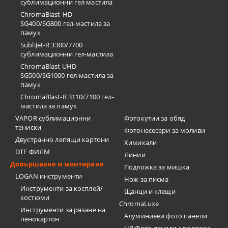
сублимационни гел мастила
ChromaBlast-HD
SG400/SG800 гел-мастила за
памук
SubliJet-R 3300/7700
сублимационни гел-мастила
ChromaBlast UHD
SG500/SG1000 гел-мастила за
памук
ChromaBlast-R 3110/7100 гел-
мастила за памук
VAPOR сублимационни
Фотокутии за обяд
тениски
Фотонесесери за моливи
Двустранно лепящи картони
Химикали
DTF ФИЛМ
Линии
Довършване и монтиране
Подложка за мишка
LOGAN инструменти
Нож за писма
Инструменти за косплей/
Щанци и клещи
костюми
ChromaLuxe
Инструменти за рязане на
Алуминиеви фото панели
пенокартон