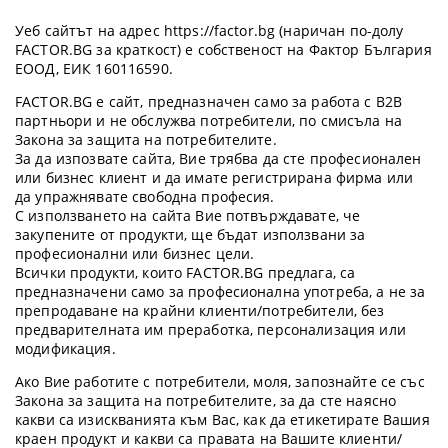
Уеб сайтът на адрес https://factor.bg (наричан по-долу
FACTOR.BG за краткост) е собственост на Фактор България
ЕООД, ЕИК 160116590.
FACTOR.BG е сайт, предназначен само за работа с B2B
партньори и не обслужва потребители, по смисъла на
Закона за защита на потребителите.
За да изпозвате сайта, Вие трябва да сте професионален
или бизнес клиент и да имате регистрирана фирма или
да упражнявате свободна професия.
С използването на сайта Вие потвърждавате, че
закупените от продукти, ще бъдат използвани за
професионални или бизнес цели.
Всички продукти, които FACTOR.BG предлага, са
предназначени само за професионална употреба, а не за
препродаване на крайни клиенти/потребители, без
предварителната им преработка, персонализация или
модификация.
Ако Вие работите с потребители, моля, запознайте се със
Закона за защита на потребителите, за да сте наясно
какви са изискванията към Вас, как да етикетирате Вашия
краен продукт и какви са правата на Вашите клиенти/