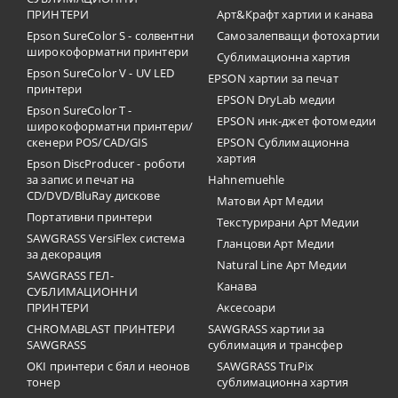
ПРИНТЕРИ
Арт&Крафт хартии и канава
Epson SureColor S - солвентни
Самозалепващи фотохартии
широкоформатни принтери
Сублимационна хартия
Epson SureColor V - UV LED
EPSON хартии за печат
принтери
EPSON DryLab медии
Epson SureColor T -
EPSON инк-джет фотомедии
широкоформатни принтери/
скенери POS/CAD/GIS
EPSON Сублимационна
хартия
Epson DiscProducer - роботи
за запис и печат на
Hahnemuehle
CD/DVD/BluRay дискове
Матови Арт Медии
Портативни принтери
Текстурирани Арт Медии
SAWGRASS VersiFlex система
Гланцови Арт Медии
за декорация
Natural Line Арт Медии
SAWGRASS ГЕЛ-
Канава
СУБЛИМАЦИОННИ
ПРИНТЕРИ
Аксесоари
CHROMABLAST ПРИНТЕРИ
SAWGRASS хартии за
SAWGRASS
сублимация и трансфер
OKI принтери с бял и неонов
SAWGRASS TruPix
тонер
сублимационна хартия