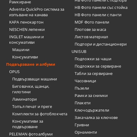
HB Фото панели с подпора
Рамкиране
HB Фото панели със стойка
Adventa QuickPro система за
изпъване на канава
HB Фото панели с панти
KAPA пенокартон
MDF Фото панели
NESCHEN лепенки
Плотове за маса
INGLET машини и
Листов материал
консумативи
Подпори и дистанционери
Машини
UNISUB
Консумативи
Подложки за чаши
Подвързване и албуми
Подложки за сервиране
OPUS
Табли за сервиране
Подвързващи машини
Часовници
Биговачки, щанци,
Пъзели
гилотини
Рамки за снимки
Ламинатори
Плакети
Топъл печат и преге
Ключодържатели
Комплекти за фотоблокчета
Закачалка за ключове
Консумативи за
Гривни
подвързване
Орнаменти
PELEMAN фотоалбуми