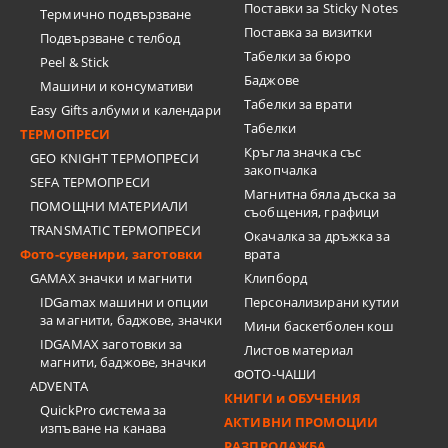
Поставки за Sticky Notes
Термично подвързване
Поставка за визитки
Подвързване с телбод
Tабелки за бюро
Peel & Stick
Баджове
Машини и консумативи
Табелки за врати
Easy Gifts албуми и календари
Табелки
ТЕРМОПРЕСИ
Кръгла значка със
GEO KNIGHT ТЕРМОПРЕСИ
закопчалка
SEFA ТЕРМОПРЕСИ
Магнитна бяла дъска за
ПОМОЩНИ МАТЕРИАЛИ
съобщения, графици
TRANSMATIC ТЕРМОПРЕСИ
Окачалка за дръжка за
Фото-сувенири, заготовки
врата
GAMAX значки и магнити
Клипборд
IDGamax машини и опции
Персонализирани кутии
за магнити, баджове, значки
Мини баскетболен кош
IDGAMAX заготовки за
Листов материал
магнити, баджове, значки
ФОТО-ЧАШИ
ADVENTA
КНИГИ и ОБУЧЕНИЯ
QuickPro система за
АКТИВНИ ПРОМОЦИИ
изпъване на канава
РАЗПРОДАЖБА