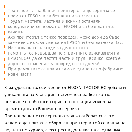
Транспортът на Вашия принтер от и до сервиза се
поема от EPSON и са безплатни за клиента.
Трудът, частите, мастила и всички останали
консуамтиви се поемат от EPSON и са безплатни за
клиента.
Ако принтерът е тежко повреден, може дори да бъде
заменен с нов, за сметка на EPSON и безплатно за Вас.
Не заплащате разходи за диагностика.
Ремонтът се извършва по стриктните изисквания на
EPSON, без да се пестят части и труд - всичко, което е
дори със съмнение за повреда се подменя!
При ремонтите се влагат само и единствено фабрично
нови части.
Към удобствата, осигурени от EPSON, FACTOR.BG добавя и
уникалната за България възможност за безплатно
ползване на оборотен принтер от същия модел, за
времето докато Вашият е в сервиза.
При изпращане на сервизна заявка отбелязвате, че
желаете да ползвате оборотен принтер и той се изпраща
веднага по куриер, с експресна доставка на следващия