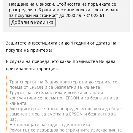
Плащане на 6 вноски. Стойността на поръчката се
разпределя в 6 равни месечни вноски с оскъпяване.
За покупки на стойност до 2000 лв. / €1022.61
Защитете инвестицията си до 4 години от датата на
покупка на принтера!
В случай на повреда, ето какви предимства Ви дава
оригиналната гаранция:
Транспортът на Вашия принтер от и до сервиза се
поема от EPSON и са безплатни за клиента.
Трудът, частите, мастила и всички останали
консуамтиви се поемат от EPSON и са безплатни за
клиента.
Ако принтерът е тежко повреден, може дори да бъде
заменен с нов, за сметка на EPSON и безплатно за
Вас.
Не заплащате разходи за диагностика.
Ремонтът се извършва по стриктните изисквания на