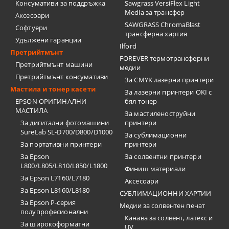
Консумативи за поддръжка
Sawgrass VersiFlex Light
Media за трансфер
Аксесоари
SAWGRASS ChromaBlast
Софтуери
трансферна хартия
Удължени гаранции
Ilford
Претрийтмънт
FOREVER термотрансферни
Претрийтмънт машини
медии
Претрийтмънт консумативи
За CMYK лазерни принтери
Мастила и тонер касети
За лазерни принтери OKI с
EPSON ОРИГИНАЛНИ
бял тонер
МАСТИЛА
За мастиленоструйни
За дигитални фотомашини
принтери
SureLab SL-D700/D800/D1000
За сублимационни
За портативни принтери
принтери
За Epson
За солвентни принтери
L800/L805/L810/L850/L1800
Финиш материали
За Epson L7160/L7180
Аксесоари
За Epson L8160/L8180
СУБЛИМАЦИОННИ ХАРТИИ
За Epson P-серия
Медии за солвентен печат
полупрофесионални
Канава за солвент, латекс и
За широкоформатни
UV