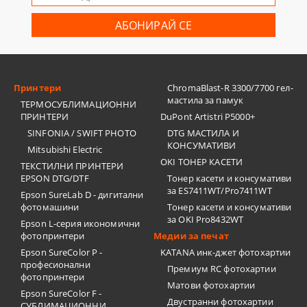
Принтери
ChromaBlast-R 3300/7700 гел-
мастила за памук
ТЕРМОСУБЛИМАЦИОННИ
ПРИНТЕРИ
DuPont Artistri P5000+
SINFONIA / SWIFT PHOTO
DTG МАСТИЛА И
КОНСУМАТИВИ
Mitsubishi Electric
OKI ТОНЕР КАСЕТИ
ТЕКСТИЛНИ ПРИНТЕРИ
EPSON DTG/DTF
Тонер касети и консумативи
за ES7411WT/Pro7411WT
Epson SureLab D - дигитални
фотомашини
Тонер касети и консумативи
за OKI Pro8432WT
Epson L-серия икономични
фотопринтери
Медии за печат
Epson SureColor P -
KATANA инк-джет фотохартии
професионални
Премиум RC фотохартии
фотопринтери
Матови фотохартии
Epson SureColor F -
Двустранни фотохартии
СУБЛИМАЦИОННИ