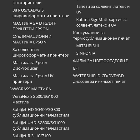
фотопринтери
Тапети за солвент, латекс и
За POS/CAD/GIS
UV
широкоформатни принтери
Katana SignMatt хартия за
МАСТИЛА ЗА DTG/DTF
солвент, латекс и UV
ПРИНТЕРИ EPSON
Консумативи за
СУБЛИМАЦИОННИ
термосублимационен печат
МАСТИЛА EPSON
MITSUBISHI
За солвентни
SINFONIA
широкоформатни принтери
ФИЛМ ЗА ЦВЕТООТДЕЛЯНЕ
Мастила за Epson
DiscProducer
EFI
Мастила за Epson UV
WATERSHIELD CD/DVD/BD
принтери
дискове за инк-джет печат
SAWGRASS МАСТИЛА
VersiFlex SG500/SG1000
мастила
SubliJet-HD SG400/SG800
сублимационни гел-мастила
SubliJet UHD SG500/SG1000
сублимационни гел-мастила
SubliJet-R 3110/7100