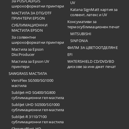
За POS/CAD/GIS
UV
широкоформатни принтери
Katana SignMatt хартия за
МАСТИЛА ЗА DTG/DTF
солвент, латекс и UV
ПРИНТЕРИ EPSON
Консумативи за
СУБЛИМАЦИОННИ
термосублимационен печат
МАСТИЛА EPSON
MITSUBISHI
За солвентни
SINFONIA
широкоформатни принтери
ФИЛМ ЗА ЦВЕТООТДЕЛЯНЕ
Мастила за Epson
DiscProducer
EFI
Мастила за Epson UV
WATERSHIELD CD/DVD/BD
принтери
дискове за инк-джет печат
SAWGRASS МАСТИЛА
VersiFlex SG500/SG1000
мастила
SubliJet-HD SG400/SG800
сублимационни гел-мастила
SubliJet UHD SG500/SG1000
сублимационни гел-мастила
SubliJet-R 3110/7100
сублимационни гел мастила
ChromaBlast-HD