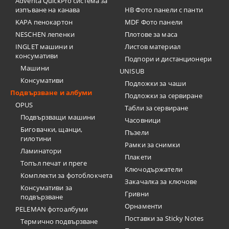
Adventa QuickPro система за
изпъване на канава
HB Фото панели с панти
KAPA пенокартон
MDF Фото панели
NESCHEN лепенки
Плотове за маса
INGLET машини и
Листов материал
консумативи
Подпори и дистанционери
Машини
UNISUB
Консумативи
Подложки за чаши
Подвързване и албуми
Подложки за сервиране
OPUS
Табли за сервиране
Подвързващи машини
Часовници
Биговачки, щанци,
Пъзели
гилотини
Рамки за снимки
Ламинатори
Плакети
Топъл печат и преге
Ключодържатели
Комплекти за фотоблокчета
Закачалка за ключове
Консумативи за
Гривни
подвързване
Орнаменти
PELEMAN фотоалбуми
Поставки за Sticky Notes
Термично подвързване