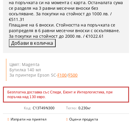
на поръчката си на момента с карта. Останалата сума
се разделя на 3 равни месечни вноски без
оскъпяване. За покупки на стойност до 1000 лв. /
€511.31
Плащане на 6 вноски. Стойността на поръчката се
разпределя в 6 равни месечни вноски с оскъпяване.
За покупки на стойност до 2000 лв. / €1022.61
Цвят: Magenta
Бутилка 140 мл
За принтери Epson SC-
F100
/
F500
Безплатна доставка със Спиди, Еконт и Интерлогистика, при
поръчка над 130 евро.
Код:
C13T49N300
Тегло:
0.230
кг
Изпрати на приятел
Оцени продукта