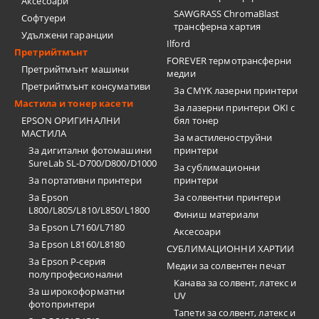
Аксесоари
SAWGRASS ChromaBlast
Софтуери
трансферна хартия
Удължени гаранции
Ilford
Претрийтмънт
FOREVER термотрансферни
Претрийтмънт машини
медии
Претрийтмънт консумативи
За CMYK лазерни принтери
Мастила и тонер касети
За лазерни принтери OKI с
EPSON ОРИГИНАЛНИ
бял тонер
МАСТИЛА
За мастиленоструйни
За дигитални фотомашини
принтери
SureLab SL-D700/D800/D1000
За сублимационни
За портативни принтери
принтери
За Epson
За солвентни принтери
L800/L805/L810/L850/L1800
Финиш материали
За Epson L7160/L7180
Аксесоари
За Epson L8160/L8180
СУБЛИМАЦИОННИ ХАРТИИ
За Epson P-серия
Медии за солвентен печат
полупрофесионални
Канава за солвент, латекс и
За широкоформатни
UV
фотопринтери
Тапети за солвент, латекс и