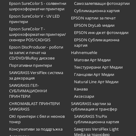
Epson SureColor S - солвентни
Самозалепващи фотохартии
широкоформатни принтери
Сублимационна хартия
Epson SureColor V - UV LED
EPSON хартии за печат
принтери
EPSON DryLab медии
Epson SureColor T -
EPSON инк-джет фотомедии
широкоформатни принтери/
скенери POS/CAD/GIS
EPSON Сублимационна
хартия
Epson DiscProducer - роботи
за запис и печат на
Hahnemuehle
CD/DVD/BluRay дискове
Матови Арт Медии
Портативни принтери
Текстурирани Арт Медии
SAWGRASS VersiFlex система
Гланцови Арт Медии
за декорация
Natural Line Арт Медии
SAWGRASS ГЕЛ-
Канава
СУБЛИМАЦИОННИ
ПРИНТЕРИ
Аксесоари
CHROMABLAST ПРИНТЕРИ
SAWGRASS хартии за
SAWGRASS
сублимация и трансфер
OKI принтери с бял и неонов
SAWGRASS TruPix
тонер
сублимационна хартия
Консумативи за поддръжка
Sawgrass VersiFlex Light
Media за трансфер