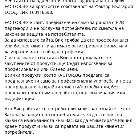
Уеб сайтът на адрес https://factor.bg (наричан по-долу
FACTOR.BG за краткост) е собственост на Фактор България
ЕООД, ЕИК 160116590.
FACTOR.BG е сайт, предназначен само за работа с B2B
партньори и не обслужва потребители, по смисъла на
Закона за защита на потребителите.
За да изпозвате сайта, Вие трябва да сте професионален
или бизнес клиент и да имате регистрирана фирма или
да упражнявате свободна професия.
С използването на сайта Вие потвърждавате, че
закупените от продукти, ще бъдат използвани за
професионални или бизнес цели.
Всички продукти, които FACTOR.BG предлага, са
предназначени само за професионална употреба, а не за
препродаване на крайни клиенти/потребители, без
предварителната им преработка, персонализация или
модификация.
Ако Вие работите с потребители, моля, запознайте се със
Закона за защита на потребителите, за да сте наясно
какви са изискванията към Вас, как да етикетирате Вашия
краен продукт и какви са правата на Вашите клиенти/
потребители.