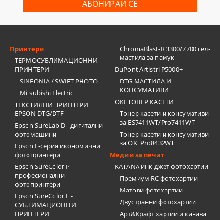
Принтери
ChromaBlast-R 3300/7700 гел-
мастила за памук
ТЕРМОСУБЛИМАЦИОННИ
ПРИНТЕРИ
DuPont Artistri P5000+
SINFONIA / SWIFT PHOTO
DTG МАСТИЛА И
КОНСУМАТИВИ
Mitsubishi Electric
OKI ТОНЕР КАСЕТИ
ТЕКСТИЛНИ ПРИНТЕРИ
EPSON DTG/DTF
Тонер касети и консумативи
за ES7411WT/Pro7411WT
Epson SureLab D - дигитални
фотомашини
Тонер касети и консумативи
за OKI Pro8432WT
Epson L-серия икономични
фотопринтери
Медии за печат
Epson SureColor P -
KATANA инк-джет фотохартии
професионални
Премиум RC фотохартии
фотопринтери
Матови фотохартии
Epson SureColor F -
Двустранни фотохартии
СУБЛИМАЦИОННИ
ПРИНТЕРИ
Арт&Крафт хартии и канава