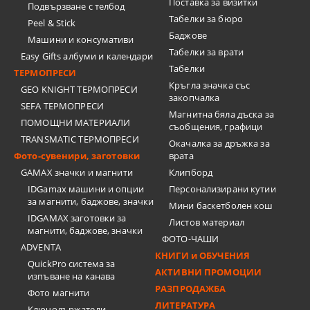
Поставка за визитки
Подвързване с телбод
Tабелки за бюро
Peel & Stick
Баджове
Машини и консумативи
Табелки за врати
Easy Gifts албуми и календари
Табелки
ТЕРМОПРЕСИ
Кръгла значка със
GEO KNIGHT ТЕРМОПРЕСИ
закопчалка
SEFA ТЕРМОПРЕСИ
Магнитна бяла дъска за
ПОМОЩНИ МАТЕРИАЛИ
съобщения, графици
TRANSMATIC ТЕРМОПРЕСИ
Окачалка за дръжка за
Фото-сувенири, заготовки
врата
GAMAX значки и магнити
Клипборд
IDGamax машини и опции
Персонализирани кутии
за магнити, баджове, значки
Мини баскетболен кош
IDGAMAX заготовки за
Листов материал
магнити, баджове, значки
ФОТО-ЧАШИ
ADVENTA
КНИГИ и ОБУЧЕНИЯ
QuickPro система за
АКТИВНИ ПРОМОЦИИ
изпъване на канава
РАЗПРОДАЖБА
Фото магнити
ЛИТЕРАТУРА
Ключодържатели