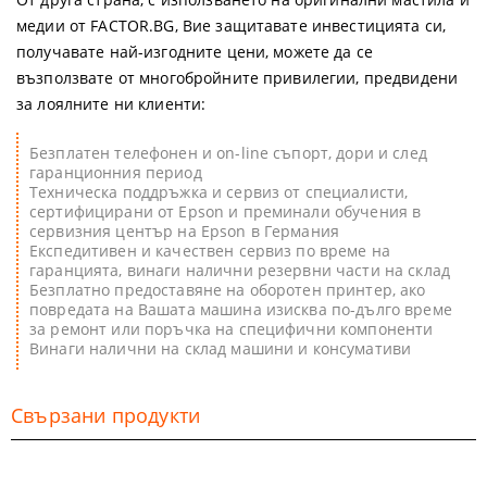
медии от FACTOR.BG, Вие защитавате инвестицията си,
получавате най-изгодните цени, можете да се
възползвате от многобройните привилегии, предвидени
за лоялните ни клиенти:
Безплатен телефонен и on-line съпорт, дори и след
гаранционния период
Техническа поддръжка и сервиз от специалисти,
сертифицирани от Epson и преминали обучения в
сервизния център на Epson в Германия
Експедитивен и качествен сервиз по време на
гаранцията, винаги налични резервни части на склад
Безплатно предоставяне на оборотен принтер, ако
повредата на Вашата машина изисква по-дълго време
за ремонт или поръчка на специфични компоненти
Винаги налични на склад машини и консумативи
Свързани продукти