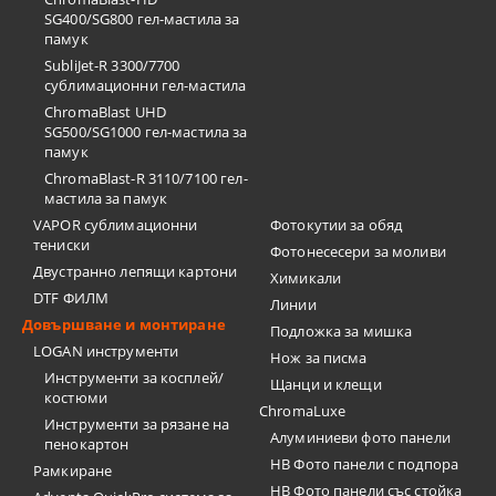
SG400/SG800 гел-мастила за
памук
SubliJet-R 3300/7700
сублимационни гел-мастила
ChromaBlast UHD
SG500/SG1000 гел-мастила за
памук
ChromaBlast-R 3110/7100 гел-
мастила за памук
VAPOR сублимационни
Фотокутии за обяд
тениски
Фотонесесери за моливи
Двустранно лепящи картони
Химикали
DTF ФИЛМ
Линии
Довършване и монтиране
Подложка за мишка
LOGAN инструменти
Нож за писма
Инструменти за косплей/
Щанци и клещи
костюми
ChromaLuxe
Инструменти за рязане на
Алуминиеви фото панели
пенокартон
HB Фото панели с подпора
Рамкиране
HB Фото панели със стойка