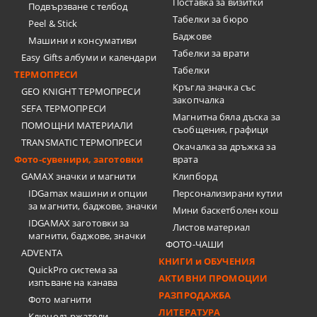
Поставка за визитки
Подвързване с телбод
Tабелки за бюро
Peel & Stick
Баджове
Машини и консумативи
Табелки за врати
Easy Gifts албуми и календари
Табелки
ТЕРМОПРЕСИ
Кръгла значка със
GEO KNIGHT ТЕРМОПРЕСИ
закопчалка
SEFA ТЕРМОПРЕСИ
Магнитна бяла дъска за
ПОМОЩНИ МАТЕРИАЛИ
съобщения, графици
TRANSMATIC ТЕРМОПРЕСИ
Окачалка за дръжка за
Фото-сувенири, заготовки
врата
GAMAX значки и магнити
Клипборд
IDGamax машини и опции
Персонализирани кутии
за магнити, баджове, значки
Мини баскетболен кош
IDGAMAX заготовки за
Листов материал
магнити, баджове, значки
ФОТО-ЧАШИ
ADVENTA
КНИГИ и ОБУЧЕНИЯ
QuickPro система за
АКТИВНИ ПРОМОЦИИ
изпъване на канава
РАЗПРОДАЖБА
Фото магнити
ЛИТЕРАТУРА
Ключодържатели