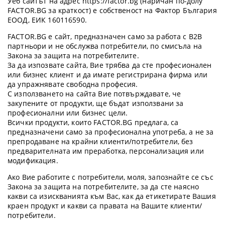
Уеб сайтът на адрес https://factor.bg (наричан по-долу
FACTOR.BG за краткост) е собственост на Фактор България
ЕООД, ЕИК 160116590.
FACTOR.BG е сайт, предназначен само за работа с B2B
партньори и не обслужва потребители, по смисъла на
Закона за защита на потребителите.
За да изпозвате сайта, Вие трябва да сте професионален
или бизнес клиент и да имате регистрирана фирма или
да упражнявате свободна професия.
С използването на сайта Вие потвърждавате, че
закупените от продукти, ще бъдат използвани за
професионални или бизнес цели.
Всички продукти, които FACTOR.BG предлага, са
предназначени само за професионална употреба, а не за
препродаване на крайни клиенти/потребители, без
предварителната им преработка, персонализация или
модификация.
Ако Вие работите с потребители, моля, запознайте се със
Закона за защита на потребителите, за да сте наясно
какви са изискванията към Вас, как да етикетирате Вашия
краен продукт и какви са правата на Вашите клиенти/
потребители.