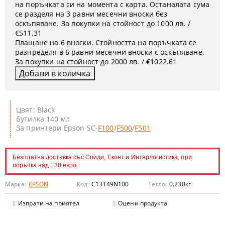
на поръчката си на момента с карта. Останалата сума
се разделя на 3 равни месечни вноски без
оскъпяване. За покупки на стойност до 1000 лв. /
€511.31
Плащане на 6 вноски. Стойността на поръчката се
разпределя в 6 равни месечни вноски с оскъпяване.
За покупки на стойност до 2000 лв. / €1022.61
Цвят: Black
Бутилка 140 мл
За принтери Epson SC-
F100
/
F500
/
F501
Безплатна доставка със Спиди, Еконт и Интерлогистика, при
поръчка над 130 евро.
Марка:
EPSON
Код:
C13T49N100
Тегло:
0.230
кг
Изпрати на приятел
Оцени продукта