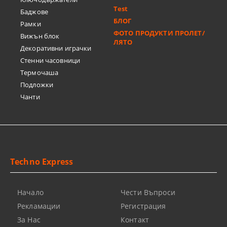
Test
Баджове
БЛОГ
Рамки
ФОТО ПРОДУКТИ ПРОЛЕТ/
Вижън блок
ЛЯТО
Декоративни играчки
Стенни часовници
Термочашa
Подложки
Чанти
Techno Express
Начало
Чести Въпроси
Рекламации
Регистрация
За Нас
Контакт