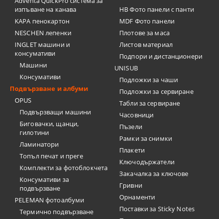
Adventa QuickPro система за
изпъване на канава
HB Фото панели с панти
KAPA пенокартон
MDF Фото панели
NESCHEN лепенки
Плотове за маса
INGLET машини и
Листов материал
консумативи
Подпори и дистанционери
Машини
UNISUB
Консумативи
Подложки за чаши
Подвързване и албуми
Подложки за сервиране
OPUS
Табли за сервиране
Подвързващи машини
Часовници
Биговачки, щанци,
Пъзели
гилотини
Рамки за снимки
Ламинатори
Плакети
Топъл печат и преге
Ключодържатели
Комплекти за фотоблокчета
Закачалка за ключове
Консумативи за
Гривни
подвързване
Орнаменти
PELEMAN фотоалбуми
Поставки за Sticky Notes
Термично подвързване