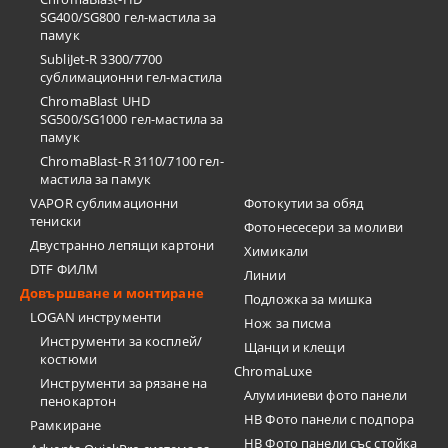
SG400/SG800 гел-мастила за
памук
SubliJet-R 3300/7700
сублимационни гел-мастила
ChromaBlast UHD
SG500/SG1000 гел-мастила за
памук
ChromaBlast-R 3110/7100 гел-
мастила за памук
VAPOR сублимационни
Фотокутии за обяд
тениски
Фотонесесери за моливи
Двустранно лепящи картони
Химикали
DTF ФИЛМ
Линии
Довършване и монтиране
Подложка за мишка
LOGAN инструменти
Нож за писма
Инструменти за косплей/
Щанци и клещи
костюми
ChromaLuxe
Инструменти за рязане на
Алуминиеви фото панели
пенокартон
HB Фото панели с подпора
Рамкиране
HB Фото панели със стойка