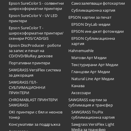
Epson SureColor S - солвентни
Самозалепващи фотохартии
широкоформатни принтери
Сублимационна хартия
Epson SureColor V - UV LED
EPSON хартии за печат
принтери
EPSON DryLab медии
Epson SureColor T -
EPSON инк-джет фотомедии
широкоформатни принтери/
скенери POS/CAD/GIS
EPSON Сублимационна
хартия
Epson DiscProducer - роботи
за запис и печат на
Hahnemuehle
CD/DVD/BluRay дискове
Матови Арт Медии
Портативни принтери
Текстурирани Арт Медии
SAWGRASS VersiFlex система
Гланцови Арт Медии
за декорация
Natural Line Арт Медии
SAWGRASS ГЕЛ-
Канава
СУБЛИМАЦИОННИ
ПРИНТЕРИ
Аксесоари
CHROMABLAST ПРИНТЕРИ
SAWGRASS хартии за
SAWGRASS
сублимация и трансфер
OKI принтери с бял и неонов
SAWGRASS TruPix
тонер
сублимационна хартия
Консумативи за поддръжка
Sawgrass VersiFlex Light
Media за трансфер