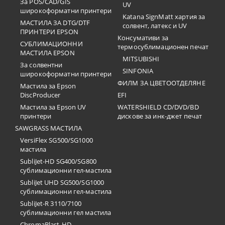
За POS/CAD/GIS
UV
широкоформатни принтери
Katana SignMatt хартия за
МАСТИЛА ЗА DTG/DTF
солвент, латекс и UV
ПРИНТЕРИ EPSON
Консумативи за
СУБЛИМАЦИОННИ
термосублимационен печат
МАСТИЛА EPSON
MITSUBISHI
За солвентни
SINFONIA
широкоформатни принтери
ФИЛМ ЗА ЦВЕТООТДЕЛЯНЕ
Мастила за Epson
DiscProducer
EFI
Мастила за Epson UV
WATERSHIELD CD/DVD/BD
принтери
дискове за инк-джет печат
SAWGRASS МАСТИЛА
VersiFlex SG500/SG1000
мастила
SubliJet-HD SG400/SG800
сублимационни гел-мастила
SubliJet UHD SG500/SG1000
сублимационни гел-мастила
SubliJet-R 3110/7100
сублимационни гел мастила
ChromaBlast-HD