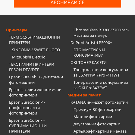
Принтери
ChromaBlast-R 3300/7700 гел-
мастила за памук
ТЕРМОСУБЛИМАЦИОННИ
ПРИНТЕРИ
DuPont Artistri P5000+
SINFONIA / SWIFT PHOTO
DTG МАСТИЛА И
КОНСУМАТИВИ
Mitsubishi Electric
OKI ТОНЕР КАСЕТИ
ТЕКСТИЛНИ ПРИНТЕРИ
EPSON DTG/DTF
Тонер касети и консумативи
за ES7411WT/Pro7411WT
Epson SureLab D - дигитални
фотомашини
Тонер касети и консумативи
за OKI Pro8432WT
Epson L-серия икономични
фотопринтери
Медии за печат
Epson SureColor P -
KATANA инк-джет фотохартии
професионални
Премиум RC фотохартии
фотопринтери
Матови фотохартии
Epson SureColor F -
Двустранни фотохартии
СУБЛИМАЦИОННИ
ПРИНТЕРИ
Арт&Крафт хартии и канава