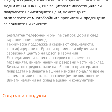
медии от FACTOR.BG, Вие защитавате инвестицията си,
получавате най-изгодните цени, можете да се
възползвате от многобройните привилегии, предвидени
за лоялните ни клиенти:
Безплатен телефонен и on-line съпорт, дори и след
гаранционния период
Техническа поддръжка и сервиз от специалисти,
сертифицирани от Epson и преминали обучения в
сервизния център на Epson в Германия
Експедитивен и качествен сервиз по време на
гаранцията, винаги налични резервни части на склад
Безплатно предоставяне на оборотен принтер, ако
повредата на Вашата машина изисква по-дълго време
за ремонт или поръчка на специфични компоненти
Винаги налични на склад машини и консумативи
Свързани продукти