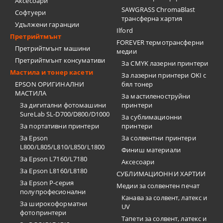
Аксесоари
SAWGRASS ChromaBlast
Софтуери
трансферна хартия
Удължени гаранции
Ilford
Претрийтмънт
FOREVER термотрансферни
Претрийтмънт машини
медии
Претрийтмънт консумативи
За CMYK лазерни принтери
Мастила и тонер касети
За лазерни принтери OKI с
EPSON ОРИГИНАЛНИ
бял тонер
МАСТИЛА
За мастиленоструйни
За дигитални фотомашини
принтери
SureLab SL-D700/D800/D1000
За сублимационни
За портативни принтери
принтери
За Epson
За солвентни принтери
L800/L805/L810/L850/L1800
Финиш материали
За Epson L7160/L7180
Аксесоари
За Epson L8160/L8180
СУБЛИМАЦИОННИ ХАРТИИ
За Epson P-серия
Медии за солвентен печат
полупрофесионални
Канава за солвент, латекс и
За широкоформатни
UV
фотопринтери
Тапети за солвент, латекс и