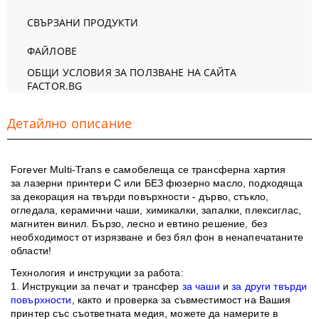
СВЪРЗАНИ ПРОДУКТИ
ФАЙЛОВЕ
ОБЩИ УСЛОВИЯ ЗА ПОЛЗВАНЕ НА САЙТА
FACTOR.BG
Детайлно описание
Forever Multi-Trans
е самобелеща се трансферна хартия
за лазерни принтери С или БЕЗ фюзерно масло, подходяща
за декорация на
твърди повърхности - дърво, стъкло,
огледала, керамични чаши, химикалки, запалки, плексиглас,
магнитен винил.
Бързо, лесно и евтино решение, без
необходимост от изрязване и без бял фон в ненапечатаните
области
​!
Технология и инструкции за работа:
1. Инструкции за печат и трансфер
за чаши
и
за други твърди
повърхности
, както и проверка за съвместимост на Вашия
принтер със съответната медия, можете да намерите в