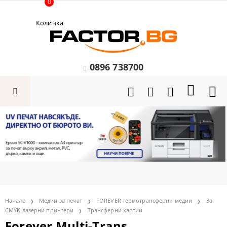
0
Количка
0896 738700
Начало
Медии за печат
FOREVER термотрансферни медии
За
CMYK лазерни принтери
Трансферни хартии
Forever Multi-Trans