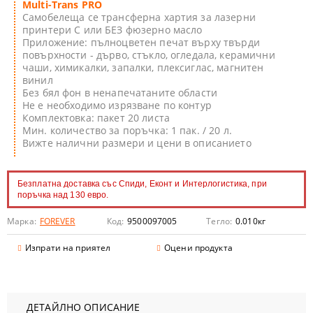
Multi-Trans PRO
Самобелеща се трансферна хартия за лазерни
принтери С или БЕЗ фюзерно масло
Приложение: пълноцветен печат върху твърди
повърхности - дърво, стъкло, огледала, керамични
чаши, химикалки, запалки, плексиглас, магнитен
винил
Без бял фон в ненапечатаните области
Не е необходимо изрязване по контур
Комплектовка: пакет 20 листа
Мин. количество за поръчка: 1 пак. / 20 л.
Вижте налични размери и цени в описанието
Безплатна доставка със Спиди, Еконт и Интерлогистика, при
поръчка над 130 евро.
Марка:
FOREVER
Код:
9500097005
Тегло:
0.010
кг
Изпрати на приятел
Оцени продукта
ДЕТАЙЛНО ОПИСАНИЕ