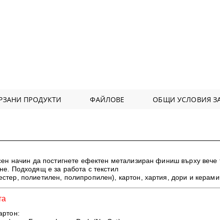
РЗАНИ ПРОДУКТИ
ФАЙЛОВЕ
ОБЩИ УСЛОВИЯ ЗА
сен начин да постигнете ефектен метализиран финиш върху вече
не. Подходящ е за работа с текстил
естер, полиетилен, полипропилен), картон, хартия, дори и керам
та
артон: