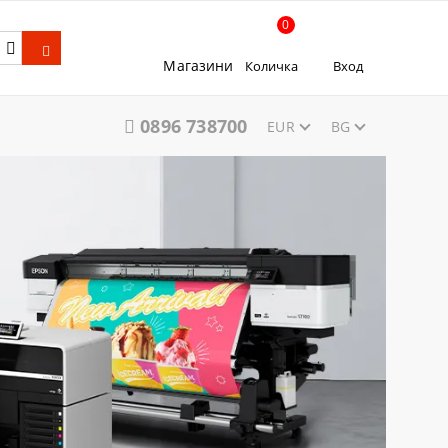
0
Магазини
Количка
Вход
0896 738700
EUR
BG