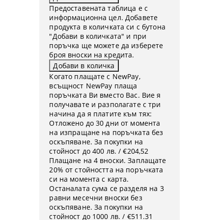
Предоставената таблица е с
информационна цел. Добавете
продукта в количката си с бутона
"Добави в количката" и при
поръчка ще можете да изберете
броя вноски на кредита.
Когато плащате с NewPay,
всъщност NewPay плаща
поръчката Ви вместо Вас. Вие я
получавате и разполагате с три
начина да я платите към тях:
Отложено до 30 дни от момента
на изпращане на поръчката без
оскъпяване. За покупки на
стойност до 400 лв. / €204,52
Плащане на 4 вноски. Заплащате
20% от стойността на поръчката
си на момента с карта.
Останалата сума се разделя на 3
равни месечни вноски без
оскъпяване. За покупки на
стойност до 1000 лв. / €511.31