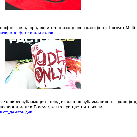
рансфер
- след предварително извършен трансфер с
Forever Multi
лизирано фолио или флок
и чаши за сублимация
- след извършен сублимационен трансфер,
нсферни медии Forever, както при цветните чаши
в студените дни