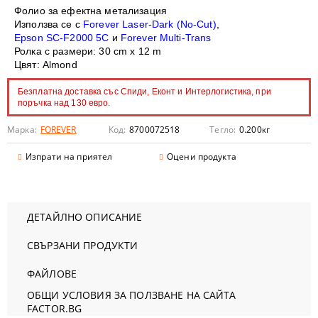
Фолио за ефектна метализация
Използва се с
Forever Laser-Dark (No-Cut)
,
Epson SC-F2000 5C
и
Forever Multi-Trans
Ролка с размери: 30 cm x 12 m
Цвят: Almond
Безплатна доставка със Спиди, Еконт и Интерлогистика, при
поръчка над 130 евро.
Марка:
FOREVER
Код:
8700072518
Тегло:
0.200
кг
Изпрати на приятел
Оцени продукта
ДЕТАЙЛНО ОПИСАНИЕ
СВЪРЗАНИ ПРОДУКТИ
ФАЙЛОВЕ
ОБЩИ УСЛОВИЯ ЗА ПОЛЗВАНЕ НА САЙТА
FACTOR.BG