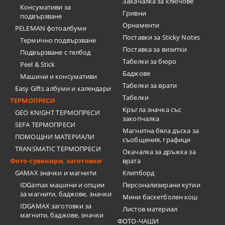
Закачалка за ключове
Консумативи за
Гривни
подвързване
Орнаменти
PELEMAN фотоалбуми
Поставки за Sticky Notes
Термично подвързване
Поставка за визитки
Подвързване с телбод
Tабелки за бюро
Peel & Stick
Баджове
Машини и консумативи
Табелки за врати
Easy Gifts албуми и календари
Табелки
ТЕРМОПРЕСИ
Кръгла значка със
GEO KNIGHT ТЕРМОПРЕСИ
закопчалка
SEFA ТЕРМОПРЕСИ
Магнитна бяла дъска за
ПОМОЩНИ МАТЕРИАЛИ
съобщения, графици
TRANSMATIC ТЕРМОПРЕСИ
Окачалка за дръжка за
Фото-сувенири, заготовки
врата
GAMAX значки и магнити
Клипборд
IDGamax машини и опции
Персонализирани кутии
за магнити, баджове, значки
Мини баскетболен кош
IDGAMAX заготовки за
Листов материал
магнити, баджове, значки
ФОТО-ЧАШИ