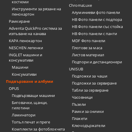
костюми
ChromaLuxe
Инструменти за рязане на
Алуминиеви фото панели
пенокартон
HB Фото панели с подпора
Рамкиране
HB Фото панели със стойка
Adventa QuickPro система за
изпъване на канава
HB Фото панели с панти
KAPA пенокартон
MDF Фото панели
NESCHEN лепенки
Плотове за маса
INGLET машини и
Листов материал
консумативи
Подпори и дистанционери
Машини
UNISUB
Консумативи
Подложки за чаши
Подвързване и албуми
Подложки за сервиране
OPUS
Табли за сервиране
Подвързващи машини
Часовници
Биговачки, щанци,
Пъзели
гилотини
Рамки за снимки
Ламинатори
Плакети
Топъл печат и преге
Ключодържатели
Комплекти за фотоблокчета