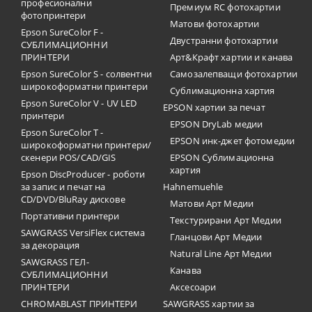
професионални
Премиум RC фотохартии
фотопринтери
Матови фотохартии
Epson SureColor F -
Двустранни фотохартии
СУБЛИМАЦИОННИ
ПРИНТЕРИ
Арт&Крафт хартии и канава
Epson SureColor S - солвентни
Самозалепващи фотохартии
широкоформатни принтери
Сублимационна хартия
Epson SureColor V - UV LED
EPSON хартии за печат
принтери
EPSON DryLab медии
Epson SureColor T -
EPSON инк-джет фотомедии
широкоформатни принтери/
скенери POS/CAD/GIS
EPSON Сублимационна
хартия
Epson DiscProducer - роботи
за запис и печат на
Hahnemuehle
CD/DVD/BluRay дискове
Матови Арт Медии
Портативни принтери
Текстурирани Арт Медии
SAWGRASS VersiFlex система
Гланцови Арт Медии
за декорация
Natural Line Арт Медии
SAWGRASS ГЕЛ-
Канава
СУБЛИМАЦИОННИ
ПРИНТЕРИ
Аксесоари
CHROMABLAST ПРИНТЕРИ
SAWGRASS хартии за