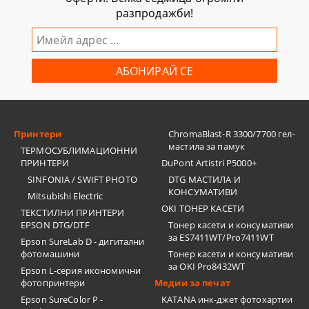
разпродажби!
Принтери
ChromaBlast-R 3300/7700 гел-
мастила за памук
ТЕРМОСУБЛИМАЦИОННИ
ПРИНТЕРИ
DuPont Artistri P5000+
SINFONIA / SWIFT PHOTO
DTG МАСТИЛА И
КОНСУМАТИВИ
Mitsubishi Electric
OKI ТОНЕР КАСЕТИ
ТЕКСТИЛНИ ПРИНТЕРИ
EPSON DTG/DTF
Тонер касети и консумативи
за ES7411WT/Pro7411WT
Epson SureLab D - дигитални
фотомашини
Тонер касети и консумативи
за OKI Pro8432WT
Epson L-серия икономични
фотопринтери
Медии за печат
Epson SureColor P -
KATANA инк-джет фотохартии