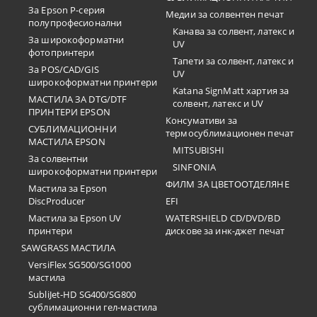
За Epson P-серия
Медии за солвентен печат
полупрофесионални
Канава за солвент, латекс и
За широкоформатни
UV
фотопринтери
Тапети за солвент, латекс и
За POS/CAD/GIS
UV
широкоформатни принтери
Katana SignMatt хартия за
МАСТИЛА ЗА DTG/DTF
солвент, латекс и UV
ПРИНТЕРИ EPSON
Консумативи за
СУБЛИМАЦИОННИ
термосублимационен печат
МАСТИЛА EPSON
MITSUBISHI
За солвентни
SINFONIA
широкоформатни принтери
ФИЛМ ЗА ЦВЕТООТДЕЛЯНЕ
Мастила за Epson
DiscProducer
EFI
Мастила за Epson UV
WATERSHIELD CD/DVD/BD
принтери
дискове за инк-джет печат
SAWGRASS МАСТИЛА
VersiFlex SG500/SG1000
мастила
SubliJet-HD SG400/SG800
сублимационни гел-мастила