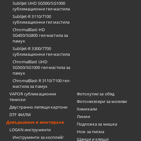
SubliJet UHD SG500/SG1000
сублимационни гел-мастила
SubliJet-R 3110/7100
сублимационни гел мастила
ChromaBlast-HD
SG400/SG800 гел-мастила за
памук
SubliJet-R 3300/7700
сублимационни гел-мастила
ChromaBlast UHD
SG500/SG1000 гел-мастила за
памук
ChromaBlast-R 3110/7100 гел-
мастила за памук
VAPOR сублимационни
Фотокутии за обяд
тениски
Фотонесесери за моливи
Двустранно лепящи картони
Химикали
DTF ФИЛМ
Линии
Довършване и монтиране
Подложка за мишка
LOGAN инструменти
Нож за писма
Инструменти за косплей/
Щанци и клещи