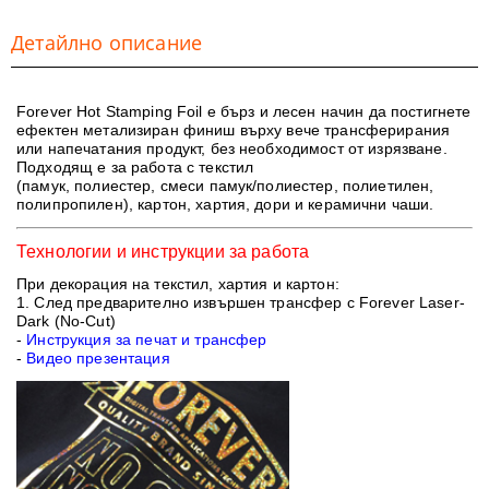
Детайлно описание
Forever Hot Stamping Foil
е бърз и лесен начин да постигнете
ефектен метализиран финиш върху вече трансферирания
или напечатания продукт, без необходимост от изрязване.
Подходящ е за работа с текстил
(памук, полиестер, смеси памук/полиестер, полиетилен,
полипропилен), картон, хартия, дори и керамични чаши.
Технологии и инструкции за работа
При декорация на текстил, хартия и картон:
1. След предварително извършен трансфер
с
Forever Laser-
Dark (No-Cut)
-
Инструкция за печат и трансфер
-
Видео презентация