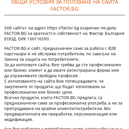
ОБЩИ УСЛОВИЯ ЗА ПОЛЗВАНЕ НА САЙТА
FACTOR.BG
Уеб сайтът на адрес https://factor.bg (наричан по-долу
FACTOR.BG за краткост) е собственост на Фактор България
ЕООД, ЕИК 160116590.
FACTOR.BG е сайт, предназначен само за работа с B2B
партньори и не обслужва потребители, по смисъла на
Закона за защита на потребителите.
За да изпозвате сайта, Вие трябва да сте професионален
или бизнес клиент и да имате регистрирана фирма или
да упражнявате свободна професия.
С използването на сайта Вие потвърждавате, че
закупените от продукти, ще бъдат използвани за
професионални или бизнес цели.
Всички продукти, които FACTOR.BG предлага, са
предназначени само за професионална употреба, а не за
препродаване на крайни клиенти/потребители, без
предварителната им преработка, персонализация или
модификация.
Ако Вие работите с потребители, моля, запознайте се със