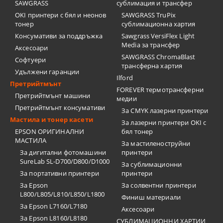
SAWGRASS
сублимация и трансфер
OKI принтери с бял и неонов
SAWGRASS TruPix
тонер
сублимационна хартия
Консумативи за поддръжка
Sawgrass VersiFlex Light
Media за трансфер
Аксесоари
SAWGRASS ChromaBlast
Софтуери
трансферна хартия
Удължени гаранции
Ilford
Претрийтмънт
FOREVER термотрансферни
Претрийтмънт машини
медии
Претрийтмънт консумативи
За CMYK лазерни принтери
Мастила и тонер касети
За лазерни принтери OKI с
EPSON ОРИГИНАЛНИ
бял тонер
МАСТИЛА
За мастиленоструйни
За дигитални фотомашини
принтери
SureLab SL-D700/D800/D1000
За сублимационни
За портативни принтери
принтери
За Epson
За солвентни принтери
L800/L805/L810/L850/L1800
Финиш материали
За Epson L7160/L7180
Аксесоари
За Epson L8160/L8180
СУБЛИМАЦИОННИ ХАРТИИ