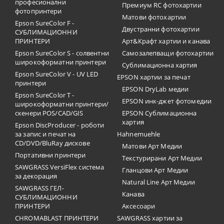
професионални
Премиум RC фотохартии
фотопринтери
Матови фотохартии
Epson SureColor F -
Двустранни фотохартии
СУБЛИМАЦИОННИ
ПРИНТЕРИ
Арт&Крафт хартии и канава
Epson SureColor S - солвентни
Самозалепващи фотохартии
широкоформатни принтери
Сублимационна хартия
Epson SureColor V - UV LED
EPSON хартии за печат
принтери
EPSON DryLab медии
Epson SureColor T -
EPSON инк-джет фотомедии
широкоформатни принтери/
скенери POS/CAD/GIS
EPSON Сублимационна
хартия
Epson DiscProducer - роботи
за запис и печат на
Hahnemuehle
CD/DVD/BluRay дискове
Матови Арт Медии
Портативни принтери
Текстурирани Арт Медии
SAWGRASS VersiFlex система
Гланцови Арт Медии
за декорация
Natural Line Арт Медии
SAWGRASS ГЕЛ-
Канава
СУБЛИМАЦИОННИ
ПРИНТЕРИ
Аксесоари
CHROMABLAST ПРИНТЕРИ
SAWGRASS хартии за