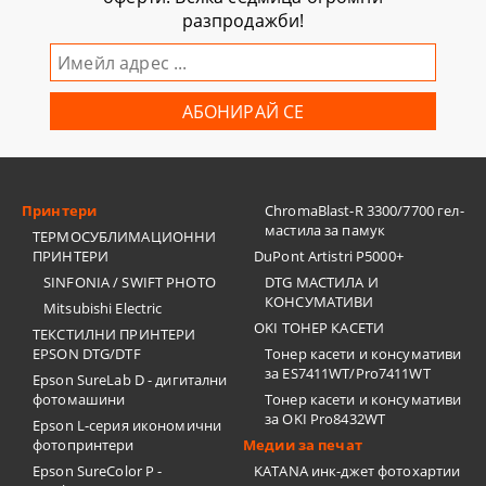
разпродажби!
Принтери
ChromaBlast-R 3300/7700 гел-
мастила за памук
ТЕРМОСУБЛИМАЦИОННИ
ПРИНТЕРИ
DuPont Artistri P5000+
SINFONIA / SWIFT PHOTO
DTG МАСТИЛА И
КОНСУМАТИВИ
Mitsubishi Electric
OKI ТОНЕР КАСЕТИ
ТЕКСТИЛНИ ПРИНТЕРИ
EPSON DTG/DTF
Тонер касети и консумативи
за ES7411WT/Pro7411WT
Epson SureLab D - дигитални
фотомашини
Тонер касети и консумативи
за OKI Pro8432WT
Epson L-серия икономични
фотопринтери
Медии за печат
Epson SureColor P -
KATANA инк-джет фотохартии