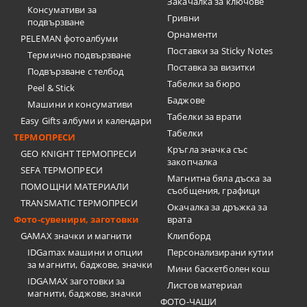
Закачалка за ключове
Консумативи за
Гривни
подвързване
Орнаменти
PELEMAN фотоалбуми
Поставки за Sticky Notes
Термично подвързване
Поставка за визитки
Подвързване с телбод
Tабелки за бюро
Peel & Stick
Баджове
Машини и консумативи
Табелки за врати
Easy Gifts албуми и календари
Табелки
ТЕРМОПРЕСИ
Кръгла значка със
GEO KNIGHT ТЕРМОПРЕСИ
закопчалка
SEFA ТЕРМОПРЕСИ
Магнитна бяла дъска за
ПОМОЩНИ МАТЕРИАЛИ
съобщения, графици
TRANSMATIC ТЕРМОПРЕСИ
Окачалка за дръжка за
Фото-сувенири, заготовки
врата
GAMAX значки и магнити
Клипборд
IDGamax машини и опции
Персонализирани кутии
за магнити, баджове, значки
Мини баскетболен кош
IDGAMAX заготовки за
Листов материал
магнити, баджове, значки
ФОТО-ЧАШИ