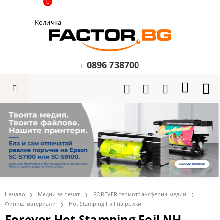
0
Количка
0896 738700
Начало
Медии за печат
FOREVER термотрансферни медии
Финиш материали
Hot Stamping Foil на ролки
Forever Hot Stamping Foil NH