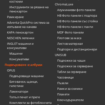
костюми
ChromaLuxe
Инструменти за рязане на
Алуминиеви фото панели
пенокартон
HB Фото панели с подпора
Рамкиране
HB Фото панели със стойка
Adventa QuickPro система за
изпъване на канава
HB Фото панели с панти
KAPA пенокартон
MDF Фото панели
NESCHEN лепенки
Плотове за маса
INGLET машини и
Листов материал
консумативи
Подпори и дистанционери
Машини
UNISUB
Консумативи
Подложки за чаши
Подвързване и албуми
Подложки за сервиране
OPUS
Табли за сервиране
Подвързващи машини
Часовници
Биговачки, щанци,
Пъзели
гилотини
Рамки за снимки
Ламинатори
Плакети
Топъл печат и преге
Ключодържатели
Комплекти за фотоблокчета