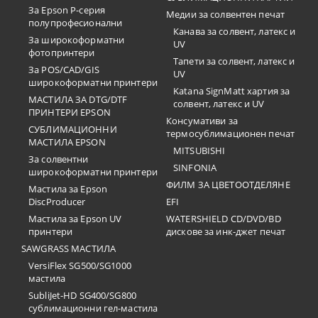
За Epson P-серия
Медии за солвентен печат
полупрофесионални
Канава за солвент, латекс и
За широкоформатни
UV
фотопринтери
Тапети за солвент, латекс и
За POS/CAD/GIS
UV
широкоформатни принтери
Katana SignMatt хартия за
МАСТИЛА ЗА DTG/DTF
солвент, латекс и UV
ПРИНТЕРИ EPSON
Консумативи за
СУБЛИМАЦИОННИ
термосублимационен печат
МАСТИЛА EPSON
MITSUBISHI
За солвентни
SINFONIA
широкоформатни принтери
ФИЛМ ЗА ЦВЕТООТДЕЛЯНЕ
Мастила за Epson
DiscProducer
EFI
Мастила за Epson UV
WATERSHIELD CD/DVD/BD
принтери
дискове за инк-джет печат
SAWGRASS МАСТИЛА
VersiFlex SG500/SG1000
мастила
SubliJet-HD SG400/SG800
сублимационни гел-мастила