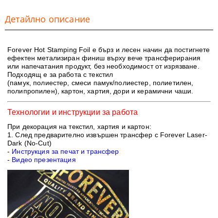
Детайлно описание
Forever Hot Stamping Foil
е бърз и лесен начин да постигнете
ефектен метализиран финиш върху вече трансферирания
или напечатания продукт, без необходимост от изрязване.
Подходящ е за работа с текстил
(памук, полиестер, смеси памук/полиестер, полиетилен,
полипропилен), картон, хартия, дори и керамични чаши.
Технологии и инструкции за работа
При декорация на текстил, хартия и картон:
1. След предварително извършен трансфер
с
Forever Laser-
Dark (No-Cut)
-
Инструкция за печат и трансфер
-
Видео презентация