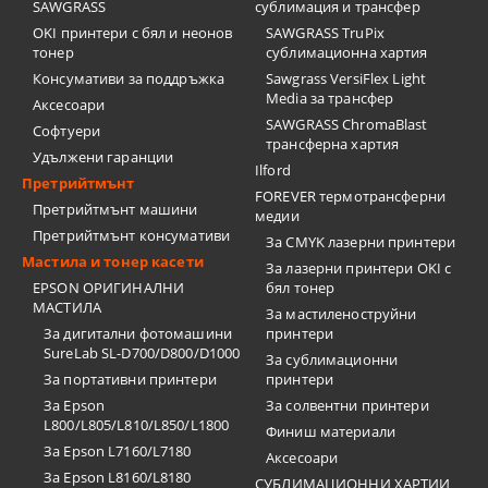
SAWGRASS
сублимация и трансфер
OKI принтери с бял и неонов
SAWGRASS TruPix
тонер
сублимационна хартия
Консумативи за поддръжка
Sawgrass VersiFlex Light
Media за трансфер
Аксесоари
SAWGRASS ChromaBlast
Софтуери
трансферна хартия
Удължени гаранции
Ilford
Претрийтмънт
FOREVER термотрансферни
Претрийтмънт машини
медии
Претрийтмънт консумативи
За CMYK лазерни принтери
Мастила и тонер касети
За лазерни принтери OKI с
EPSON ОРИГИНАЛНИ
бял тонер
МАСТИЛА
За мастиленоструйни
За дигитални фотомашини
принтери
SureLab SL-D700/D800/D1000
За сублимационни
За портативни принтери
принтери
За Epson
За солвентни принтери
L800/L805/L810/L850/L1800
Финиш материали
За Epson L7160/L7180
Аксесоари
За Epson L8160/L8180
СУБЛИМАЦИОННИ ХАРТИИ