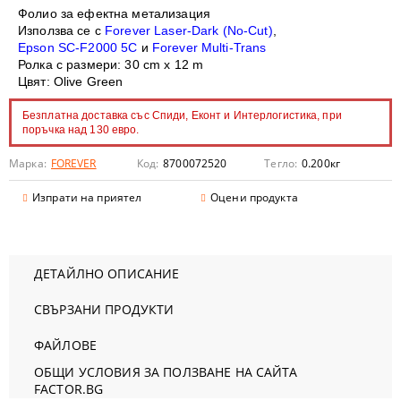
Фолио за ефектна метализация
Използва се с
Forever Laser-Dark (No-Cut)
,
Epson SC-F2000 5C
и
Forever Multi-Trans
Ролка с размери: 30 cm x 12 m
Цвят: Olive Green
Безплатна доставка със Спиди, Еконт и Интерлогистика, при
поръчка над 130 евро.
Марка:
FOREVER
Код:
8700072520
Тегло:
0.200
кг
Изпрати на приятел
Оцени продукта
ДЕТАЙЛНО ОПИСАНИЕ
СВЪРЗАНИ ПРОДУКТИ
ФАЙЛОВЕ
ОБЩИ УСЛОВИЯ ЗА ПОЛЗВАНЕ НА САЙТА
FACTOR.BG