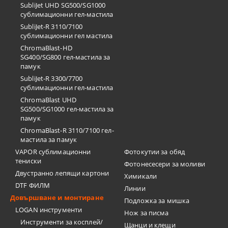
SubliJet UHD SG500/SG1000
сублимационни гел-мастила
SubliJet-R 3110/7100
сублимационни гел мастила
ChromaBlast-HD
SG400/SG800 гел-мастила за
памук
SubliJet-R 3300/7700
сублимационни гел-мастила
ChromaBlast UHD
SG500/SG1000 гел-мастила за
памук
ChromaBlast-R 3110/7100 гел-
мастила за памук
VAPOR сублимационни
Фотокутии за обяд
тениски
Фотонесесери за моливи
Двустранно лепящи картони
Химикали
DTF ФИЛМ
Линии
Довършване и монтиране
Подложка за мишка
LOGAN инструменти
Нож за писма
Инструменти за косплей/
Щанци и клещи