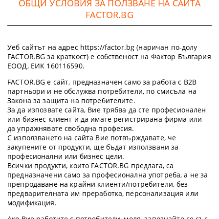
ОБЩИ УСЛОВИЯ ЗА ПОЛЗВАНЕ НА САЙТА
FACTOR.BG
Уеб сайтът на адрес https://factor.bg (наричан по-долу
FACTOR.BG за краткост) е собственост на Фактор България
ЕООД, ЕИК 160116590.
FACTOR.BG е сайт, предназначен само за работа с B2B
партньори и не обслужва потребители, по смисъла на
Закона за защита на потребителите.
За да изпозвате сайта, Вие трябва да сте професионален
или бизнес клиент и да имате регистрирана фирма или
да упражнявате свободна професия.
С използването на сайта Вие потвърждавате, че
закупените от продукти, ще бъдат използвани за
професионални или бизнес цели.
Всички продукти, които FACTOR.BG предлага, са
предназначени само за професионална употреба, а не за
препродаване на крайни клиенти/потребители, без
предварителната им преработка, персонализация или
модификация.
Ако Вие работите с потребители, моля, запознайте се със