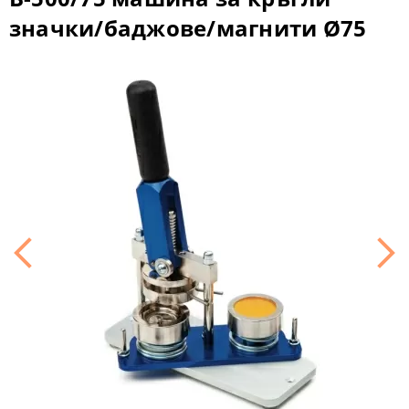
значки/баджове/магнити Ø75