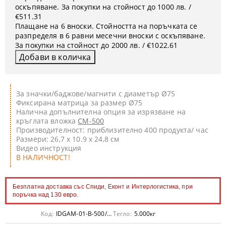
оскъпяване. За покупки на стойност до 1000 лв. /
€511.31
Плащане на 6 вноски. Стойността на поръчката се
разпределя в 6 равни месечни вноски с оскъпяване.
За покупки на стойност до 2000 лв. / €1022.61
За значки/баджове/магнити с диаметър Ø75
Фиксирана матрица за размер Ø75
Налична допълнителна опция за изрязване на
кръглата вложка
CM-500
Производителност: приблизително 400 продукта/ час
Размери: 26,7 x 10.9 x 24,8 см
Видео инструкция
В НАЛИЧНОСТ!
Безплатна доставка със Спиди, Еконт и Интерлогистика, при
поръчка над 130 евро.
Код:
IDGAM-01-B-500/75
Тегло:
5.000
кг