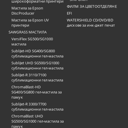
широкоформатни принтери
ФИЛМ ЗА ЦВЕТООТДЕЛЯНЕ
Мастила за Epson
DiscProducer
EFI
Мастила за Epson UV
WATERSHIELD CD/DVD/BD
принтери
дискове за инк-джет печат
SAWGRASS МАСТИЛА
VersiFlex SG500/SG1000
мастила
SubliJet-HD SG400/SG800
сублимационни гел-мастила
SubliJet UHD SG500/SG1000
сублимационни гел-мастила
SubliJet-R 3110/7100
сублимационни гел мастила
ChromaBlast-HD
SG400/SG800 гел-мастила за
памук
SubliJet-R 3300/7700
сублимационни гел-мастила
ChromaBlast UHD
SG500/SG1000 гел-мастила за
памук