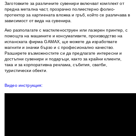
Заготовките за различните сувенири включват комплект от
предна метална част, прозрачно полиестерно фолио-
протектор за хартиената вложка и гръб, който се различава в
зависимост от вида на сувенира.
Ако разполагате с мастиленоструен или лазерен принтер, с
помощта на машините и консумативите, производство на
испанската фирма GAMAX, ще можете да изработвате
магнити и значки бързо и с професионално качество.
Разширете възможностите си да предлагате интересни и
достъпни сувенири и подаръци, както за крайни клиенти,
така и за корпоративна реклама, събития, сватби,
туристически обекти.
Видео инструкция: