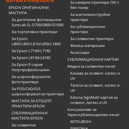
Мастила и тонер касети
За лазерни принтери OKI с
EPSON ОРИГИНАЛНИ
бял тонер
МАСТИЛА
За мастиленоструйни
За дигитални фотомашини
принтери
SureLab SL-D700/D800/D1000
За сублимационни
За портативни принтери
принтери
За Epson
За солвентни принтери
L800/L805/L810/L850/L1800
Финиш материали
За Epson L7160/L7180
Аксесоари
За Epson L8160/L8180
СУБЛИМАЦИОННИ ХАРТИИ
За Epson P-серия
Медии за солвентен печат
полупрофесионални
Канава за солвент, латекс и
За широкоформатни
UV
фотопринтери
Тапети за солвент, латекс и
За POS/CAD/GIS
UV
широкоформатни принтери
Katana SignMatt хартия за
МАСТИЛА ЗА DTG/DTF
солвент, латекс и UV
ПРИНТЕРИ EPSON
Консумативи за
СУБЛИМАЦИОННИ
термосублимационен печат
МАСТИЛА EPSON
MITSUBISHI
За солвентни
SINFONIA