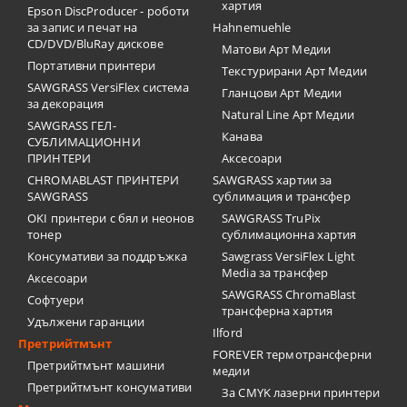
хартия
Epson DiscProducer - роботи
за запис и печат на
Hahnemuehle
CD/DVD/BluRay дискове
Матови Арт Медии
Портативни принтери
Текстурирани Арт Медии
SAWGRASS VersiFlex система
Гланцови Арт Медии
за декорация
Natural Line Арт Медии
SAWGRASS ГЕЛ-
Канава
СУБЛИМАЦИОННИ
ПРИНТЕРИ
Аксесоари
CHROMABLAST ПРИНТЕРИ
SAWGRASS хартии за
SAWGRASS
сублимация и трансфер
OKI принтери с бял и неонов
SAWGRASS TruPix
тонер
сублимационна хартия
Консумативи за поддръжка
Sawgrass VersiFlex Light
Media за трансфер
Аксесоари
SAWGRASS ChromaBlast
Софтуери
трансферна хартия
Удължени гаранции
Ilford
Претрийтмънт
FOREVER термотрансферни
Претрийтмънт машини
медии
Претрийтмънт консумативи
За CMYK лазерни принтери