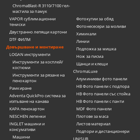
ChromaBlast-R 3110/7100 гел-
мастила за памук
VAPOR сублимационни
Фотокутии за обяд
тениски
Фотонесесери за моливи
Двустранно лепящи картони
Химикали
DTF ФИЛМ
Линии
Довършване и монтиране
Подложка за мишка
LOGAN инструменти
Нож за писма
Инструменти за косплей/
Щанци и клещи
костюми
ChromaLuxe
Инструменти за рязане на
Алуминиеви фото панели
пенокартон
HB Фото панели с подпора
Рамкиране
HB Фото панели със стойка
Adventa QuickPro система за
изпъване на канава
HB Фото панели с панти
KAPA пенокартон
MDF Фото панели
NESCHEN лепенки
Плотове за маса
INGLET машини и
Листов материал
консумативи
Подпори и дистанционери
Машини
UNISUB