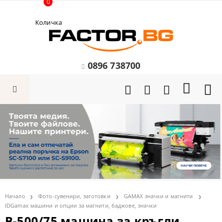
0
Количка
0896 738700
Начало
Фото-сувенири, заготовки
GAMAX значки и магнити
IDGamax машини и опции за магнити, баджове, значки
B-500/75 машина за кръгли