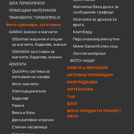
SEFA ТЕРМОПРЕСИ
Магнитна бяла дъска за
ПОМОЩНИ МАТЕРИАЛИ
съобщения, графици
TRANSMATIC ТЕРМОПРЕСИ
Окачалка за дръжка за
Фото-сувенири, заготовки
врата
GAMAX значки и магнити
Клипборд
IDGamax машини и опции
Персонализирани кутии
за магнити, баджове, значки
Мини баскетболен кош
IDGAMAX заготовки за
Листов материал
магнити, баджове, значки
ФОТО-ЧАШИ
ADVENTA
КНИГИ и ОБУЧЕНИЯ
QuickPro система за
АКТИВНИ ПРОМОЦИИ
изпъване на канава
РАЗПРОДАЖБА
Фото магнити
ЛИТЕРАТУРА
Ключодържатели
Test
Баджове
БЛОГ
Рамки
ФОТО ПРОДУКТИ ПРОЛЕТ/
Вижън блок
ЛЯТО
Декоративни играчки
Стенни часовници