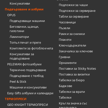
Консумативи
Подложки за чаши
Подвързване и албуми
Подложки за сервиране
OPUS
Табли за сервиране
Подвързващи машини
Часовници
Биговачки, щанци,
Пъзели
гилотини
Рамки за снимки
Ламинатори
Плакети
Топъл печат и преге
Ключодържатели
Комплекти за фотоблокчета
Закачалка за ключове
Консумативи за
Гривни
подвързване
Орнаменти
PELEMAN фотоалбуми
Поставки за Sticky Notes
Термично подвързване
Поставка за визитки
Подвързване с телбод
Tабелки за бюро
Peel & Stick
Баджове
Машини и консумативи
Табелки за врати
Easy Gifts албуми и календари
Табелки
ТЕРМОПРЕСИ
Кръгла значка със
GEO KNIGHT ТЕРМОПРЕСИ
закопчалка