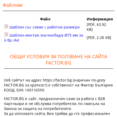
Файлове
Файл
Информация
[PDF, 63.92
Шаблон със схема с работни размери
KB]
Шаблон-монтаж значка/бадж Ø75 мм за
[PDF, 2.28 KB]
6 бр./А4
ОБЩИ УСЛОВИЯ ЗА ПОЛЗВАНЕ НА САЙТА
FACTOR.BG
Уеб сайтът на адрес https://factor.bg (наричан по-долу
FACTOR.BG за краткост) е собственост на Фактор България
ЕООД, ЕИК 160116590.
FACTOR.BG е сайт, предназначен само за работа с B2B
партньори и не обслужва потребители, по смисъла на
Закона за защита на потребителите.
За да изпозвате сайта, Вие трябва да сте професионален