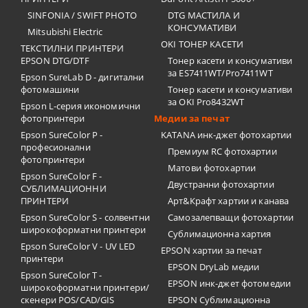
SINFONIA / SWIFT PHOTO
DTG МАСТИЛА И
КОНСУМАТИВИ
Mitsubishi Electric
OKI ТОНЕР КАСЕТИ
ТЕКСТИЛНИ ПРИНТЕРИ
EPSON DTG/DTF
Тонер касети и консумативи
за ES7411WT/Pro7411WT
Epson SureLab D - дигитални
фотомашини
Тонер касети и консумативи
за OKI Pro8432WT
Epson L-серия икономични
фотопринтери
Медии за печат
Epson SureColor P -
KATANA инк-джет фотохартии
професионални
Премиум RC фотохартии
фотопринтери
Матови фотохартии
Epson SureColor F -
Двустранни фотохартии
СУБЛИМАЦИОННИ
ПРИНТЕРИ
Арт&Крафт хартии и канава
Epson SureColor S - солвентни
Самозалепващи фотохартии
широкоформатни принтери
Сублимационна хартия
Epson SureColor V - UV LED
EPSON хартии за печат
принтери
EPSON DryLab медии
Epson SureColor T -
EPSON инк-джет фотомедии
широкоформатни принтери/
скенери POS/CAD/GIS
EPSON Сублимационна