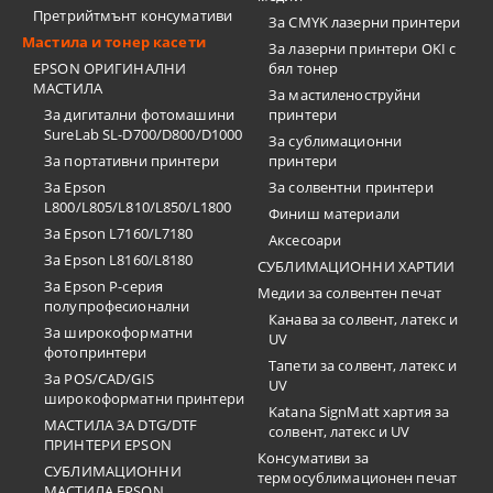
Претрийтмънт консумативи
За CMYK лазерни принтери
Мастила и тонер касети
За лазерни принтери OKI с
EPSON ОРИГИНАЛНИ
бял тонер
МАСТИЛА
За мастиленоструйни
За дигитални фотомашини
принтери
SureLab SL-D700/D800/D1000
За сублимационни
За портативни принтери
принтери
За Epson
За солвентни принтери
L800/L805/L810/L850/L1800
Финиш материали
За Epson L7160/L7180
Аксесоари
За Epson L8160/L8180
СУБЛИМАЦИОННИ ХАРТИИ
За Epson P-серия
Медии за солвентен печат
полупрофесионални
Канава за солвент, латекс и
За широкоформатни
UV
фотопринтери
Тапети за солвент, латекс и
За POS/CAD/GIS
UV
широкоформатни принтери
Katana SignMatt хартия за
МАСТИЛА ЗА DTG/DTF
солвент, латекс и UV
ПРИНТЕРИ EPSON
Консумативи за
СУБЛИМАЦИОННИ
термосублимационен печат
МАСТИЛА EPSON