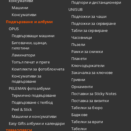
консумативи
Подпори и дистанционери
Машини
UNISUB
Консумативи
Подложки за чаши
Подвързване и албуми
Подложки за сервиране
OPUS
Табли за сервиране
Подвързващи машини
Часовници
Биговачки, щанци,
Пъзели
гилотини
Рамки за снимки
Ламинатори
Плакети
Топъл печат и преге
Ключодържатели
Комплекти за фотоблокчета
Закачалка за ключове
Консумативи за
Гривни
подвързване
Орнаменти
PELEMAN фотоалбуми
Поставки за Sticky Notes
Термично подвързване
Поставка за визитки
Подвързване с телбод
Tабелки за бюро
Peel & Stick
Баджове
Машини и консумативи
Табелки за врати
Easy Gifts албуми и календари
Табелки
ТЕРМОПРЕСИ