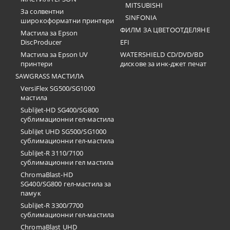
MITSUBISHI
За солвентни
SINFONIA
широкоформатни принтери
ФИЛМ ЗА ЦВЕТООТДЕЛЯНЕ
Мастила за Epson
DiscProducer
EFI
Мастила за Epson UV
WATERSHIELD CD/DVD/BD
принтери
дискове за инк-джет печат
SAWGRASS МАСТИЛА
VersiFlex SG500/SG1000
мастила
SubliJet-HD SG400/SG800
сублимационни гел-мастила
SubliJet UHD SG500/SG1000
сублимационни гел-мастила
SubliJet-R 3110/7100
сублимационни гел мастила
ChromaBlast-HD
SG400/SG800 гел-мастила за
памук
SubliJet-R 3300/7700
сублимационни гел-мастила
ChromaBlast UHD