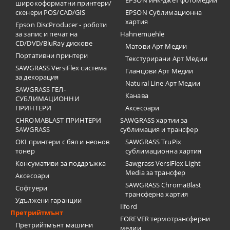
EPSON инк-джет фотомедии
широкоформатни принтери/
скенери POS/CAD/GIS
EPSON Сублимационна
хартия
Epson DiscProducer - роботи
за запис и печат на
Hahnemuehle
CD/DVD/BluRay дискове
Матови Арт Медии
Портативни принтери
Текстурирани Арт Медии
SAWGRASS VersiFlex система
Гланцови Арт Медии
за декорация
Natural Line Арт Медии
SAWGRASS ГЕЛ-
Канава
СУБЛИМАЦИОННИ
ПРИНТЕРИ
Аксесоари
CHROMABLAST ПРИНТЕРИ
SAWGRASS хартии за
SAWGRASS
сублимация и трансфер
OKI принтери с бял и неонов
SAWGRASS TruPix
тонер
сублимационна хартия
Консумативи за поддръжка
Sawgrass VersiFlex Light
Media за трансфер
Аксесоари
SAWGRASS ChromaBlast
Софтуери
трансферна хартия
Удължени гаранции
Ilford
Претрийтмънт
FOREVER термотрансферни
Претрийтмънт машини
медии