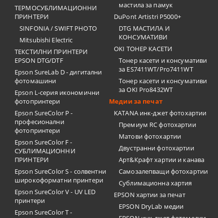
мастила за памук
ТЕРМОСУБЛИМАЦИОННИ
ПРИНТЕРИ
DuPont Artistri P5000+
SINFONIA / SWIFT PHOTO
DTG МАСТИЛА И
КОНСУМАТИВИ
Mitsubishi Electric
OKI ТОНЕР КАСЕТИ
ТЕКСТИЛНИ ПРИНТЕРИ
EPSON DTG/DTF
Тонер касети и консумативи
за ES7411WT/Pro7411WT
Epson SureLab D - дигитални
фотомашини
Тонер касети и консумативи
за OKI Pro8432WT
Epson L-серия икономични
фотопринтери
Медии за печат
Epson SureColor P -
KATANA инк-джет фотохартии
професионални
Премиум RC фотохартии
фотопринтери
Матови фотохартии
Epson SureColor F -
Двустранни фотохартии
СУБЛИМАЦИОННИ
ПРИНТЕРИ
Арт&Крафт хартии и канава
Epson SureColor S - солвентни
Самозалепващи фотохартии
широкоформатни принтери
Сублимационна хартия
Epson SureColor V - UV LED
EPSON хартии за печат
принтери
EPSON DryLab медии
Epson SureColor T -