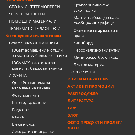
Кръгла значка със
GEO KNIGHT ТЕРМОПРЕСИ
закопчалка
SEFA ТЕРМОПРЕСИ
Магнитна бяла дъска за
ПОМОЩНИ МАТЕРИАЛИ
съобщения, графици
TRANSMATIC ТЕРМОПРЕСИ
Окачалка за дръжка за
Фото-сувенири, заготовки
врата
GAMAX значки и магнити
Клипборд
IDGamax машини и опции
Персонализирани кутии
за магнити, баджове, значки
Мини баскетболен кош
IDGAMAX заготовки за
Листов материал
магнити, баджове, значки
ФОТО-ЧАШИ
ADVENTA
КНИГИ и ОБУЧЕНИЯ
QuickPro система за
АКТИВНИ ПРОМОЦИИ
изпъване на канава
РАЗПРОДАЖБА
Фото магнити
ЛИТЕРАТУРА
Ключодържатели
Test
Баджове
БЛОГ
Рамки
ФОТО ПРОДУКТИ ПРОЛЕТ/
Вижън блок
ЛЯТО
Декоративни играчки