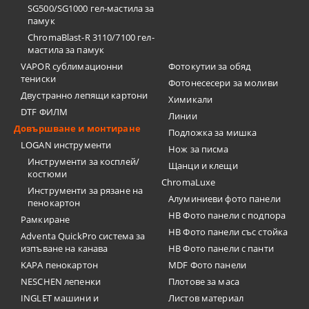
SG500/SG1000 гел-мастила за
памук
ChromaBlast-R 3110/7100 гел-
мастила за памук
VAPOR сублимационни
Фотокутии за обяд
тениски
Фотонесесери за моливи
Двустранно лепящи картони
Химикали
DTF ФИЛМ
Линии
Довършване и монтиране
Подложка за мишка
LOGAN инструменти
Нож за писма
Инструменти за косплей/
Щанци и клещи
костюми
ChromaLuxe
Инструменти за рязане на
Алуминиеви фото панели
пенокартон
HB Фото панели с подпора
Рамкиране
HB Фото панели със стойка
Adventa QuickPro система за
изпъване на канава
HB Фото панели с панти
KAPA пенокартон
MDF Фото панели
NESCHEN лепенки
Плотове за маса
INGLET машини и
Листов материал