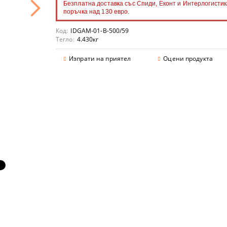
Безплатна доставка със Спиди, Еконт и Интерлогистик
поръчка над 130 евро.
Код:
IDGAM-01-B-500/59
Тегло:
4.430
кг
аранции
Изпрати на приятел
Оцени продукта