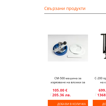
Свързани продукти
CM-500 машина за
C-200 п
изрязване на вложки за
на 
кръгли значки и магнити
105.00 €
699
205.36 лв.
1368
ДОБАВИ В КОЛИЧКА
ДО