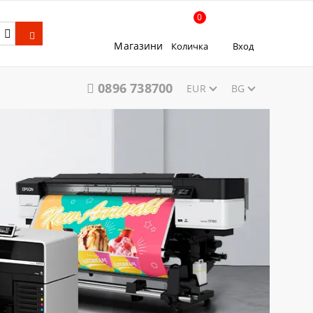
0
Магазини
Количка
Вход
0896 738700
EUR
BG