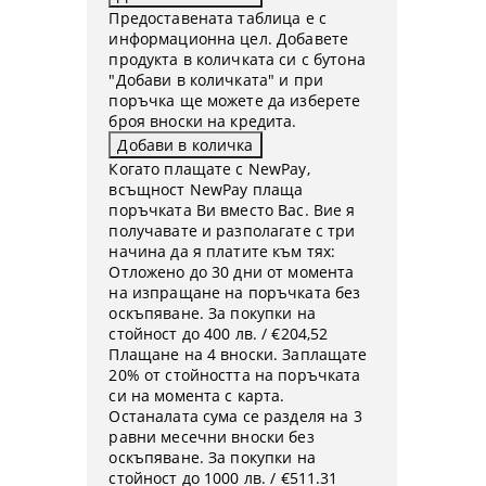
Предоставената таблица е с
информационна цел. Добавете
продукта в количката си с бутона
"Добави в количката" и при
поръчка ще можете да изберете
броя вноски на кредита.
Когато плащате с NewPay,
всъщност NewPay плаща
поръчката Ви вместо Вас. Вие я
получавате и разполагате с три
начина да я платите към тях:
Отложено до 30 дни от момента
на изпращане на поръчката без
оскъпяване. За покупки на
стойност до 400 лв. / €204,52
Плащане на 4 вноски. Заплащате
20% от стойността на поръчката
си на момента с карта.
Останалата сума се разделя на 3
равни месечни вноски без
оскъпяване. За покупки на
стойност до 1000 лв. / €511.31