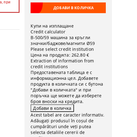
а, при
Купи на изплащане
Credit calculator
B-500/59 машина за кръгли
значки/баджове/магнити Ø59
Please select credit institution
Цена на продукта:
262.80 €
Extraction of information from
credit institutions
Предоставената таблица е с
информационна цел. Добавете
продукта в количката си с бутона
"Добави в количката" и при
поръчка ще можете да изберете
броя вноски на кредита.
Acest tabel are caracter informativ.
Adăugați produsul în coșul de
cumpărături unde veți putea
selecta detaliile cererii de