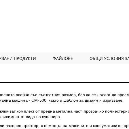
РЗАНИ ПРОДУКТИ
ФАЙЛОВЕ
ОБЩИ УСЛОВИЯ ЗА
тиената вложка със съответния размер, без да се налага да прес
онална машина -
CM-500
, както и шаблон за дизайн и изрязване.
включват комплект от предна метална част, прозрачно полиестерн
зависимост от вида на сувенира.
или лазерен принтер, с помощта на машините и консумативите, п