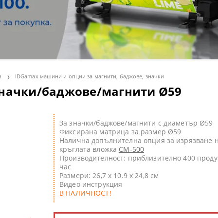
olor S - солвентни широкоформатни принтери
артон
лбуми и календари
нт консумативи
 ТЕРМОПРЕСИ
olor V - UV LED принтери
рмотрансферни медии
пенки
ПРЕСИ
ки и магнити
olor T - широкоформатни принтери/скенери POS/CAD/GIS
ОННИ ХАРТИИ
ини и консумативи
МАТЕРИАЛИ
roducer - роботи за запис и печат на CD/DVD/BluRay дискове
лвентен печат
C ТЕРМОПРЕСИ
и
IDGamax машини и опции за магнити, баджове, значки
значки/баджове/магнити Ø59
 принтери
 за термосублимационен печат
rsiFlex система за декорация
ВЕТООТДЕЛЯНЕ
И
За значки/баджове/магнити с диаметър Ø59
Фиксирана матрица за размер Ø59
ГЕЛ-СУБЛИМАЦИОННИ ПРИНТЕРИ
Налична допълнителна опция за изрязване 
кръглата вложка
CM-500
Производителност: приблизително 400 проду
ST ПРИНТЕРИ SAWGRASS
 CD/DVD/BD дискове за инк-джет печат
час
Размери: 26,7 x 10.9 x 24,8 см
и с бял и неонов тонер
имационни тениски
Видео инструкция
В НАЛИЧНОСТ!
и за поддръжка
 лепящи картони