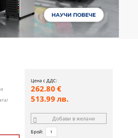
Цена с ДДС:
262.80 €
на
513.99 лв.
кта/
Добави в желани
Брой: