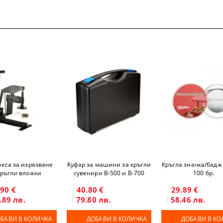
реса за изрязване
Куфар за машини за кръгли
Кръгла значка/бадж
кръгли вложки
сувенири B-500 и B-700
100 бр.
.90 €
40.80 €
29.89 €
.89 лв.
79.80 лв.
58.46 лв.
БАВИ В КОЛИЧКА
ДОБАВИ В КОЛИЧКА
ДОБАВИ В КО