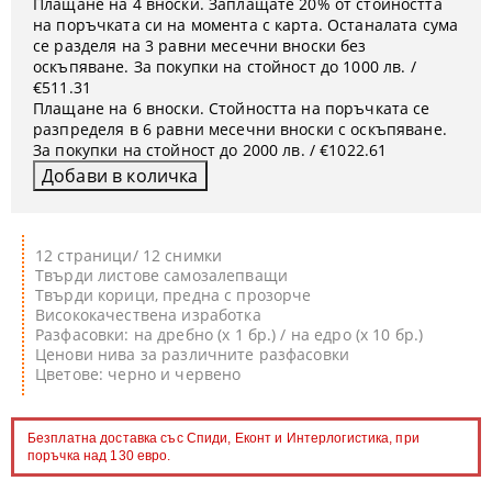
Плащане на 4 вноски. Заплащате 20% от стойността
на поръчката си на момента с карта. Останалата сума
се разделя на 3 равни месечни вноски без
оскъпяване. За покупки на стойност до 1000 лв. /
€511.31
Плащане на 6 вноски. Стойността на поръчката се
разпределя в 6 равни месечни вноски с оскъпяване.
За покупки на стойност до 2000 лв. / €1022.61
12 страници/ 12 снимки
Твърди листове самозалепващи
Твърди корици, предна с прозорче
Висококачествена изработка
Разфасовки: на дребно (х 1 бр.) / на едро (х 10 бр.)
Ценови нива за различните разфасовки
Цветове: черно и червено
Безплатна доставка със Спиди, Еконт и Интерлогистика, при
поръчка над 130 евро.