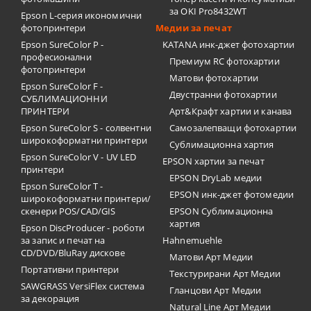
за OKI Pro8432WT
Epson L-серия икономични
фотопринтери
Медии за печат
Epson SureColor P -
KATANA инк-джет фотохартии
професионални
Премиум RC фотохартии
фотопринтери
Матови фотохартии
Epson SureColor F -
Двустранни фотохартии
СУБЛИМАЦИОННИ
ПРИНТЕРИ
Арт&Крафт хартии и канава
Epson SureColor S - солвентни
Самозалепващи фотохартии
широкоформатни принтери
Сублимационна хартия
Epson SureColor V - UV LED
EPSON хартии за печат
принтери
EPSON DryLab медии
Epson SureColor T -
EPSON инк-джет фотомедии
широкоформатни принтери/
скенери POS/CAD/GIS
EPSON Сублимационна
хартия
Epson DiscProducer - роботи
за запис и печат на
Hahnemuehle
CD/DVD/BluRay дискове
Матови Арт Медии
Портативни принтери
Текстурирани Арт Медии
SAWGRASS VersiFlex система
Гланцови Арт Медии
за декорация
Natural Line Арт Медии