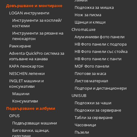
Линии
Довършване и монтиране
Подложка за мишка
LOGAN инструменти
Нож за писма
Инструменти за косплей/
Щанци и клещи
костюми
ChromaLuxe
Инструменти за рязане на
Алуминиеви фото панели
пенокартон
HB Фото панели с подпора
Рамкиране
HB Фото панели със стойка
Adventa QuickPro система за
изпъване на канава
HB Фото панели с панти
KAPA пенокартон
MDF Фото панели
NESCHEN лепенки
Плотове за маса
INGLET машини и
Листов материал
консумативи
Подпори и дистанционери
Машини
UNISUB
Консумативи
Подложки за чаши
Подвързване и албуми
Подложки за сервиране
OPUS
Табли за сервиране
Подвързващи машини
Часовници
Биговачки, щанци,
Пъзели
гилотини