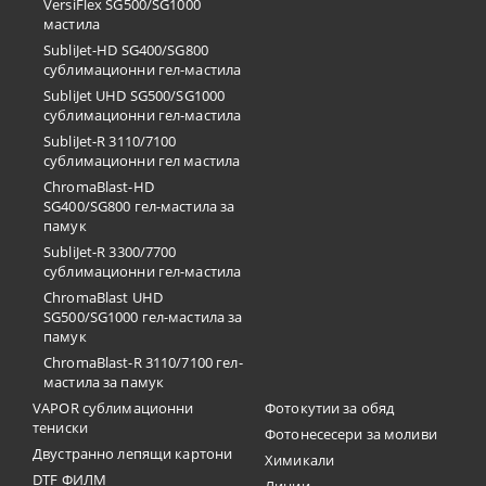
VersiFlex SG500/SG1000
мастила
SubliJet-HD SG400/SG800
сублимационни гел-мастила
SubliJet UHD SG500/SG1000
сублимационни гел-мастила
SubliJet-R 3110/7100
сублимационни гел мастила
ChromaBlast-HD
SG400/SG800 гел-мастила за
памук
SubliJet-R 3300/7700
сублимационни гел-мастила
ChromaBlast UHD
SG500/SG1000 гел-мастила за
памук
ChromaBlast-R 3110/7100 гел-
мастила за памук
VAPOR сублимационни
Фотокутии за обяд
тениски
Фотонесесери за моливи
Двустранно лепящи картони
Химикали
DTF ФИЛМ