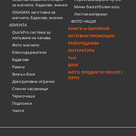
за магнити, баджове, значки
Мини баскетболен кош
IDGAMAX заготовки за
Листов материал
магнити, баджове, значки
ФОТО-ЧАШИ
ADVENTA
КНИГИ и ОБУЧЕНИЯ
QuickPro система за
АКТИВНИ ПРОМОЦИИ
изпъване на канава
РАЗПРОДАЖБА
Фото магнити
ЛИТЕРАТУРА
Ключодържатели
Test
Баджове
БЛОГ
Рамки
ФОТО ПРОДУКТИ ПРОЛЕТ/
Вижън блок
ЛЯТО
Декоративни играчки
Стенни часовници
Термочашa
Подложки
Чанти