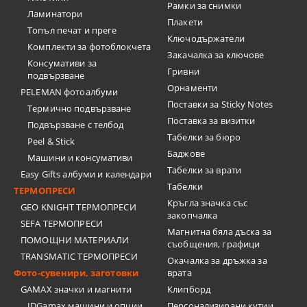
Рамки за снимки
Ламинатори
Плакети
Топъл печат и преге
Ключодържатели
Комплекти за фотоблокчета
Закачалка за ключове
Консумативи за
Гривни
подвързване
Орнаменти
PELEMAN фотоалбуми
Поставки за Sticky Notes
Термично подвързване
Поставка за визитки
Подвързване с телбод
Tабелки за бюро
Peel & Stick
Баджове
Машини и консумативи
Табелки за врати
Easy Gifts албуми и календари
Табелки
ТЕРМОПРЕСИ
Кръгла значка със
GEO KNIGHT ТЕРМОПРЕСИ
закопчалка
SEFA ТЕРМОПРЕСИ
Магнитна бяла дъска за
ПОМОЩНИ МАТЕРИАЛИ
съобщения, графици
TRANSMATIC ТЕРМОПРЕСИ
Окачалка за дръжка за
Фото-сувенири, заготовки
врата
GAMAX значки и магнити
Клипборд
IDGamax машини и опции
Персонализирани кутии