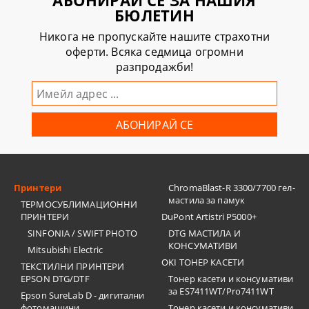
АБОНИРАЙ СЕ ЗА НАШИЯ
БЮЛЕТИН
Никога не пропускайте нашите страхотни
оферти. Всяка седмица огромни
разпродажби!
Принтери
ChromaBlast-R 3300/7700 гел-
мастила за памук
ТЕРМОСУБЛИМАЦИОННИ
ПРИНТЕРИ
DuPont Artistri P5000+
SINFONIA / SWIFT PHOTO
DTG МАСТИЛА И
КОНСУМАТИВИ
Mitsubishi Electric
OKI ТОНЕР КАСЕТИ
ТЕКСТИЛНИ ПРИНТЕРИ
EPSON DTG/DTF
Тонер касети и консумативи
за ES7411WT/Pro7411WT
Epson SureLab D - дигитални
фотомашини
Тонер касети и консумативи