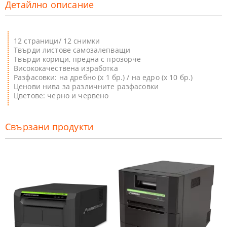
Детайлно описание
12 страници/ 12 снимки
Твърди листове самозалепващи
Твърди корици, предна с прозорче
Висококачествена изработка
Разфасовки: на дребно (х 1 бр.) / на едро (х 10 бр.)
Ценови нива за различните разфасовки
Цветове: черно и червено
Свързани продукти