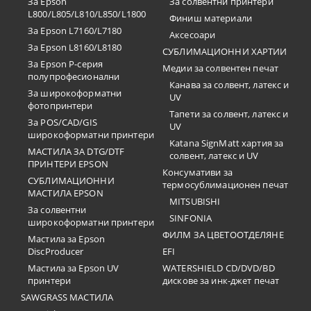
За Epson
За солвентни принтери
L800/L805/L810/L850/L1800
Финиш материали
За Epson L7160/L7180
Аксесоари
За Epson L8160/L8180
СУБЛИМАЦИОННИ ХАРТИИ
За Epson P-серия
Медии за солвентен печат
полупрофесионални
Канава за солвент, латекс и
За широкоформатни
UV
фотопринтери
Тапети за солвент, латекс и
За POS/CAD/GIS
UV
широкоформатни принтери
Katana SignMatt хартия за
МАСТИЛА ЗА DTG/DTF
солвент, латекс и UV
ПРИНТЕРИ EPSON
Консумативи за
СУБЛИМАЦИОННИ
термосублимационен печат
МАСТИЛА EPSON
MITSUBISHI
За солвентни
SINFONIA
широкоформатни принтери
ФИЛМ ЗА ЦВЕТООТДЕЛЯНЕ
Мастила за Epson
DiscProducer
EFI
Мастила за Epson UV
WATERSHIELD CD/DVD/BD
принтери
дискове за инк-джет печат
SAWGRASS МАСТИЛА