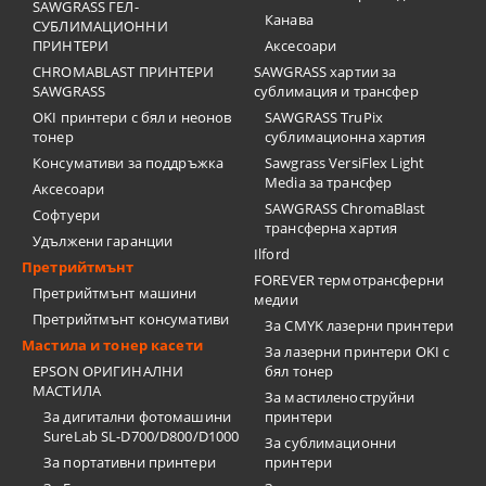
SAWGRASS ГЕЛ-
Канава
СУБЛИМАЦИОННИ
ПРИНТЕРИ
Аксесоари
CHROMABLAST ПРИНТЕРИ
SAWGRASS хартии за
SAWGRASS
сублимация и трансфер
OKI принтери с бял и неонов
SAWGRASS TruPix
тонер
сублимационна хартия
Консумативи за поддръжка
Sawgrass VersiFlex Light
Media за трансфер
Аксесоари
SAWGRASS ChromaBlast
Софтуери
трансферна хартия
Удължени гаранции
Ilford
Претрийтмънт
FOREVER термотрансферни
Претрийтмънт машини
медии
Претрийтмънт консумативи
За CMYK лазерни принтери
Мастила и тонер касети
За лазерни принтери OKI с
EPSON ОРИГИНАЛНИ
бял тонер
МАСТИЛА
За мастиленоструйни
За дигитални фотомашини
принтери
SureLab SL-D700/D800/D1000
За сублимационни
За портативни принтери
принтери