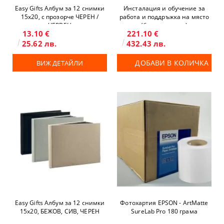
Easy Gifts Албум за 12 снимки
Инсталация и обучение за
15x20, с прозорче ЧЕРЕН /
работа и поддръжка на място
ЧЕРВЕН
(без транспорт)
13.10 €
221.10 €
25.62 лв.
432.43 лв.
ДОБАВИ В КОЛИЧКА
ВИЖ ДЕТАЙЛИ
Easy Gifts Албум за 12 снимки
Фотохартия EPSON - ArtMatte
15x20, БЕЖОВ, СИВ, ЧЕРЕН
SureLab Pro 180 грама