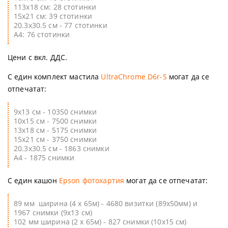
113х18 см: 28 стотинки
15х21 см: 39 стотинки
20.3х30.5 см - 77 стотинки
А4: 76 стотинки
Цени с вкл. ДДС.
С един комплект мастила
UltraChrome D6r-S
могат да се
отпечатат:
9х13 см - 10350 снимки
10х15 см - 7500 снимки
13х18 см - 5175 снимки
15х21 см - 3750 снимки
20.3х30.5 см - 1863 снимки
А4 - 1875 снимки
С един кашон
Epson фотохартия
могат да се отпечатат:
89 мм ширина (4 х 65м) - 4680 визитки (89х50мм) и
1967 снимки (9х13 см)
102 мм ширина (2 х 65м) - 827 снимки (10х15 см)