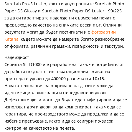
SureLab Pro-S Luster, както и двустранните SureLab Photo
Paper DS Glossy и SureLab Photo Paper DS Luster 190/225,
за да си гарантирате надежден и съвместим печат с
превъзходно качество на снимките всеки път. Отлични
резултати могат да бъдат постигнати и с
фотохартии
Katana
, където можете да намерите богато разнообразие
от формати, различни грамажи, повърхности и текстури.
Надеждност
Серията SL-D1000 е е разработена така, че потребителят
да работи по-дълго - експлоатационният живот на
принтера е удвоен до 400000 разпечатки 10x15.
Новата технология за откриване на дюзите може да
идентифицира липсващи и неподравнени дюзи.
Дефектните дюзи могат да бъдат идентифицирани и да се
използват други дюзи, за да компенсират, така че да се
гарантира, че производството може да продължи и да се
избегне прекъсване, както и да се осигури по-висок
контрол на качеството на печата.