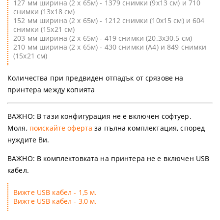
127 мм ширина (2 х 65м) - 1379 снимки (9х13 см) и 710
снимки (13х18 см)
152 мм ширина (2 х 65м) - 1212 снимки (10х15 см) и 604
снимки (15х21 см)
203 мм ширина (2 х 65м) - 419 снимки (20.3х30.5 см)
210 мм ширина (2 х 65м) - 430 снимки (А4) и 849 снимки
(15х21 см)
Количества при предвиден отпадък от срязове на
принтера между копията
ВАЖНО: В тази конфигурация не е включен софтуер.
Моля,
поискайте оферта
за пълна комплектация, според
нуждите Ви.
ВАЖНО:
В комплектовката на принтера не е включен USB
кабел.
Вижте USB кабел - 1,5 м.
Вижте USB кабел - 3,0 м.