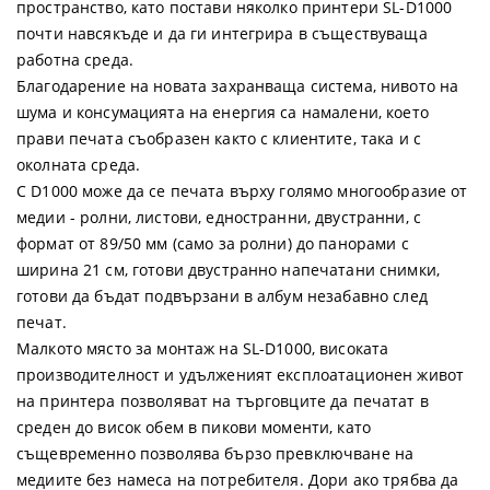
пространство, като постави няколко принтери SL-D1000
почти навсякъде и да ги интегрира в съществуваща
работна среда.
Благодарение на новата захранваща система, нивото на
шума и консумацията на енергия са намалени, което
прави печата съобразен както с клиентите, така и с
околната среда.
С D1000 може да се печата върху голямо многообразие от
медии - ролни, листови, едностранни, двустранни, с
формат от 89/50 мм (само за ролни) до панорами с
ширина 21 см, готови двустранно напечатани снимки,
готови да бъдат подвързани в албум незабавно след
печат.
Малкото място за монтаж на SL-D1000, високата
производителност и удълженият експлоатационен живот
на принтера позволяват на търговците да печатат в
среден до висок обем в пикови моменти, като
същевременно позволява бързо превключване на
медиите без намеса на потребителя. Дори ако трябва да