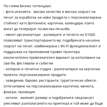
По-голям бизнес потенциал:
- фото-ателиета - високо качество и висока скорост на
печат за изработка на нови продукти с персонализирана
стойност като фотокниги, картички, календари, които
могат да генерират по-висока печалба
- ивент-организатори - размерите и теглото на D1000
позволяват транспортирането му; подобрената начална
скорост на печат, комбинирана с Wi-Fi функционалност и
поддръжка на приложения правят принтера
изключително привлекателен вариант за използване на
сватби, фестивали и събития
- копирни и печатни студия - разпечатване на картички,
проекти, персонализирани продукти
- заведения, барове, ресторанти, туристически обекти -
отпечатване на персонализирани картички, менюта,
флаери, промоции
- хотели - малкият размер и подобрената свързаност
улесняват разполагането на принтера и той може да бъде