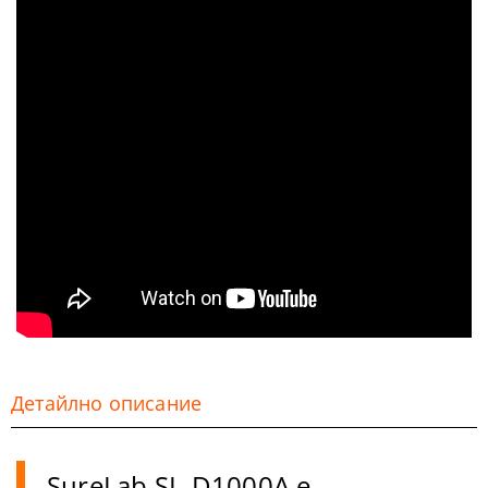
Детайлно описание
SureLab SL-D1000A
е