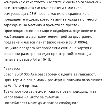
компромис с качеството. Касетите с мастилo са заменени
от интегрираната система с пакети с мастило,
осигуряващи с 25% повече мастило в сравнение с
предишните модели, което намалява нуждата от често
зареждане на мастило и времето за престой.
Производителността също е подобрена, още повече в
комбинацията с допълнителния трей за двустранно
подаване и листов печат (включено в SL-D1000A).
Опцията предлага безпроблемна смяна на хартия с
различни размери на един принтер, който може да
печата в размер А4 и 10/15.
Гъвкавост
Epson SL-D1000(А) е разработен с идеята за гъвкавост.
Принтерът e лек, с малки размери и включва възможност
за Wi-Fi/LAN връзка.
Транспортира се лесно и това го прави подходящ и за
използване на място за събития.
Потребителят може да използва свободното