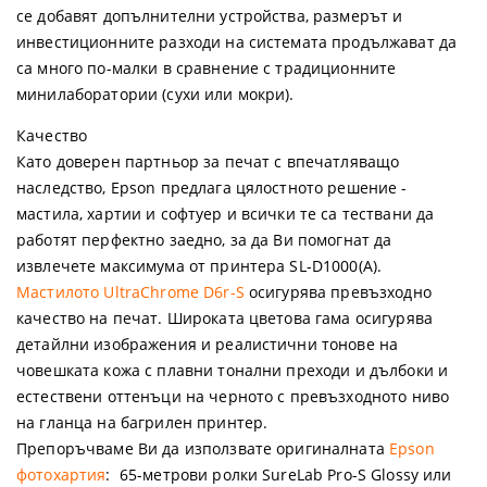
се добавят допълнителни устройства, размерът и
инвестиционните разходи на системата продължават да
са много по-малки в сравнение с традиционните
минилаборатории (сухи или мокри).
Качество
Като доверен партньор за печат с впечатляващо
наследство, Epson предлага цялостното решение -
мастила, хартии и софтуер и всички те са тествани да
работят перфектно заедно, за да Ви помогнат да
извлечете максимума от принтера SL-D1000(A).
Мастилото UltraChrome D6r-S
осигурява превъзходно
качество на печат. Широката цветова гама осигурява
детайлни изображения и реалистични тонове на
човешката кожа с плавни тонални преходи и дълбоки и
естествени оттенъци на черното с превъзходното ниво
на гланца на багрилен принтер.
Препоръчваме Ви да използвате оригиналната
Epson
фотохартия
: 65-метрови ролки SureLab Pro-S Glossy или