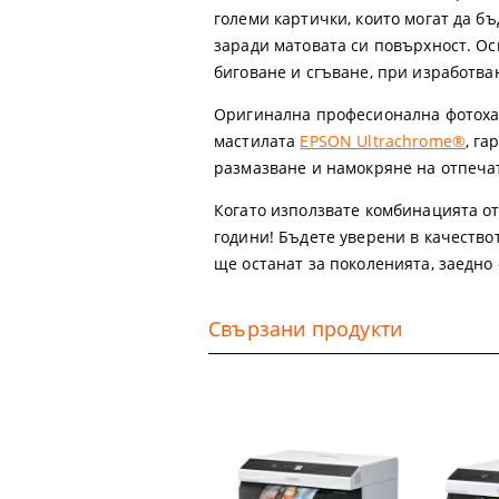
големи картички, които могат да б
заради матовата си повърхност. Ос
биговане и сгъване, при изработванет
Оригинална професионална фотохар
мастилата
EPSON Ultrachrome®
, га
размазване и намокряне на отпеча
Когато използвате комбинацията от
години! Бъдете уверени в качествот
ще останат за поколенията, заедно
Свързани продукти