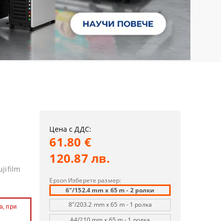
Цена с ДДС:
61.80 €
120.87 лв.
jifilm
Epson Изберете размер:
6"/152.4 mm x 65 m - 2 ролки
8"/203.2 mm x 65 m - 1 ролка
а, при
A4/210 mm x 65 m - 1 ролкa