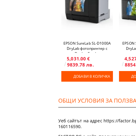
EPSON SureLab SL-D1000A
EPSON 
DryLab фотопринтер с
DryL
Duplex Feeder
5,031.00 €
4,52
9839.78 лв.
8854
ДОБАВИ В КОЛИЧКА
ДО
ОБЩИ УСЛОВИЯ ЗА ПОЛЗВАН
Уеб сайтът на адрес https://factor
160116590.