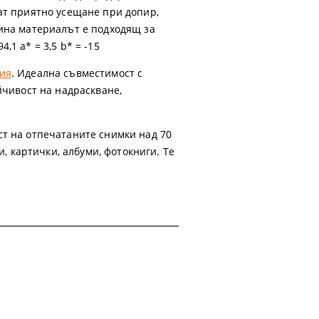
ат приятно усещане при допир,
чина материалът е подходящ за
,1 a* = 3,5 b* = -15
рия
. Идеална съвместимост с
йчивост на надраскване,
ст на отпечатаните снимки над 70
и, картички, албуми, фотокниги. Те