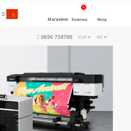
0
Магазини
Количка
Вход
0896 738700
EUR
BG