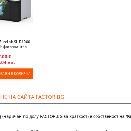
SureLab SL-D1000
ab фотопринтер
7.00 €
.04 лв.
БАВИ В КОЛИЧКА
Е НА САЙТА FACTOR.BG
.bg (наричан по-долу FACTOR.BG за краткост) е собственост на