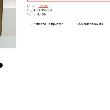
Марка:
EPSON
Код:
C13S450068
Тегло:
4.450
кг
Изпрати на приятел
Оцени продукта
аранции