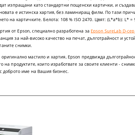
ъдат изпращани като стандартни пощенски картички, и създав
новата е истинска хартия, без ламиниращ филм. По тази при
о на картичките. Белота: 108 % ISO 2470. Цвят: (L*a*b): L* = 94
тия от Epson, специално разработена за
Epson SureLab D-се
ранция за най-високо качество на печат, дълготрайност и усто
таните снимки.
 оригинално мастило и хартия, Epson предвижда дълготрайно
о на продуктите, които изработвате за своите клиенти - снимк
 с доброто име на Вашия бизнес.