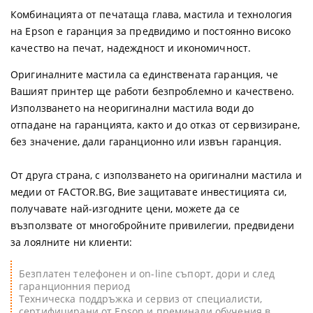
Комбинацията от печатаща глава, мастила и технология
на Epson е гаранция за предвидимо и постоянно високо
качество на печат, надеждност и икономичност.
Оригиналните мастила са единствената гаранция, че
Вашият принтер ще работи безпроблемно и качествено.
Използването на неоригинални мастила води до
отпадане на гаранцията, както и до отказ от сервизиране,
без значение, дали гаранционно или извън гаранция.
От друга страна, с използването на оригинални мастила и
медии от FACTOR.BG, Вие защитавате инвестицията си,
получавате най-изгодните цени, можете да се
възползвате от многобройните привилегии, предвидени
за лоялните ни клиенти:
Безплатен телефонен и on-line съпорт, дори и след
гаранционния период
Техническа поддръжка и сервиз от специалисти,
сертифицирани от Epson и преминали обучения в