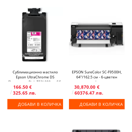
Сублимационно мастило
EPSON SureColor SC-F9500H,
Epson UltraChrome DS
64"/162.5 см - 6-цветен
Fluorescent Pink T53L800 за SC-
широкоформатен
166.50 €
30,870.00 €
F6400H/F9500H
сублимационен принтер
325.65 лв.
60376.47 лв.
ДОБАВИ В КОЛИЧКА
ДОБАВИ В КОЛИЧКА