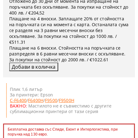
Отложено до 30 дни от момента на изпращане на
поръчката без оскъпяване. За покупки на стойност до
400 лв. / €204,52
Плащане на 4 вноски. Заплащате 20% от стойността
на поръчката си на момента с карта. Останалата сума
се разделя на 3 равни месечни вноски без
оскъпяване. За покупки на стойност до 1000 лв. /
€511.31
Плащане на 6 вноски. Стойността на поръчката се
разпределя в 6 равни месечни вноски с оскъпяване.
За покупки на стойност до 2000 лв. / €1022.61
Плик 1,6 литър
За принтери: Epson
C-F6400
/
F6400H
/
F9500
/
F9500H
ВАЖНО:
Мастилото не е съвместимо с другите
сублимационни принтери от тази серия
Безплатна доставка със Спиди, Еконт и Интерлогистика, при
поръчка над 130 евро.