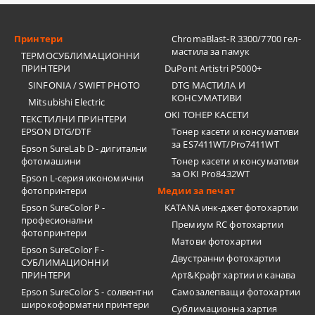
Принтери
ChromaBlast-R 3300/7700 гел-
мастила за памук
ТЕРМОСУБЛИМАЦИОННИ
ПРИНТЕРИ
DuPont Artistri P5000+
SINFONIA / SWIFT PHOTO
DTG МАСТИЛА И
КОНСУМАТИВИ
Mitsubishi Electric
OKI ТОНЕР КАСЕТИ
ТЕКСТИЛНИ ПРИНТЕРИ
EPSON DTG/DTF
Тонер касети и консумативи
за ES7411WT/Pro7411WT
Epson SureLab D - дигитални
фотомашини
Тонер касети и консумативи
за OKI Pro8432WT
Epson L-серия икономични
фотопринтери
Медии за печат
Epson SureColor P -
KATANA инк-джет фотохартии
професионални
Премиум RC фотохартии
фотопринтери
Матови фотохартии
Epson SureColor F -
Двустранни фотохартии
СУБЛИМАЦИОННИ
ПРИНТЕРИ
Арт&Крафт хартии и канава
Epson SureColor S - солвентни
Самозалепващи фотохартии
широкоформатни принтери
Сублимационна хартия