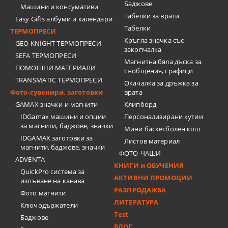
Баджове
Машини и консумативи
Табелки за врати
Easy Gifts албуми и календари
Табелки
ТЕРМОПРЕСИ
Кръгла значка със
GEO KNIGHT ТЕРМОПРЕСИ
закопчалка
SEFA ТЕРМОПРЕСИ
Магнитна бяла дъска за
ПОМОЩНИ МАТЕРИАЛИ
съобщения, графици
TRANSMATIC ТЕРМОПРЕСИ
Окачалка за дръжка за
Фото-сувенири, заготовки
врата
GAMAX значки и магнити
Клипборд
IDGamax машини и опции
Персонализирани кутии
за магнити, баджове, значки
Мини баскетболен кош
IDGAMAX заготовки за
Листов материал
магнити, баджове, значки
ФОТО-ЧАШИ
ADVENTA
КНИГИ и ОБУЧЕНИЯ
QuickPro система за
АКТИВНИ ПРОМОЦИИ
изпъване на канава
РАЗПРОДАЖБА
Фото магнити
ЛИТЕРАТУРА
Ключодържатели
Test
Баджове
БЛОГ