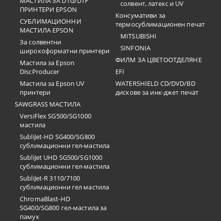
МАСТИЛА ЗА DTG/DTF
солвент, латекс и UV
ПРИНТЕРИ EPSON
Консумативи за
СУБЛИМАЦИОННИ
термосублимационен печат
МАСТИЛА EPSON
MITSUBISHI
За солвентни
SINFONIA
широкоформатни принтери
ФИЛМ ЗА ЦВЕТООТДЕЛЯНЕ
Мастила за Epson
DiscProducer
EFI
Мастила за Epson UV
WATERSHIELD CD/DVD/BD
принтери
дискове за инк-джет печат
SAWGRASS МАСТИЛА
VersiFlex SG500/SG1000
мастила
SubliJet-HD SG400/SG800
сублимационни гел-мастила
SubliJet UHD SG500/SG1000
сублимационни гел-мастила
SubliJet-R 3110/7100
сублимационни гел мастила
ChromaBlast-HD
SG400/SG800 гел-мастила за
памук