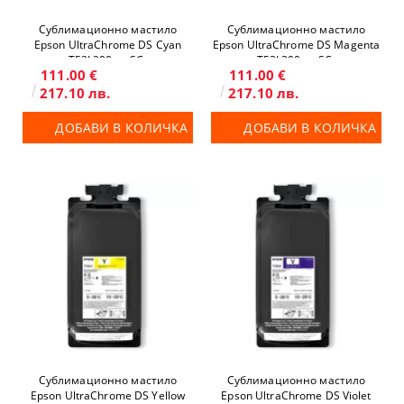
Сублимационно мастило
Сублимационно мастило
Epson UltraChrome DS Cyan
Epson UltraChrome DS Magenta
T53L200 за SC-
T53L300 за SC-
111.00 €
111.00 €
F6400/F6400H/F9500/F9500H
F6400/F6400H/F9500/F9500H
217.10 лв.
217.10 лв.
ДОБАВИ В КОЛИЧКА
ДОБАВИ В КОЛИЧКА
Сублимационно мастило
Сублимационно мастило
Epson UltraChrome DS Yellow
Epson UltraChrome DS Violet