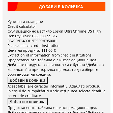
Купи на изплащане
Credit calculator
Сублимационно мастило Epson UltraChrome DS High
Density Black T53L900 за SC-
F6400/F6400H/F9500/F9500H
Please select credit institution
Цена на продукта:
111.00 €
Extraction of information from credit institutions
Предоставената таблица е с информационна цел.
Добавете продукта в количката си с бутона "Добави в
количката" и при поръчка ще можете да изберете
броя вноски на кредита.
Acest tabel are caracter informativ. Adăugați produsul
în coșul de cumpărături unde veți putea selecta detaliile
cererii de creditare.
Предоставената таблица е с информационна цел.
Добавете продукта в количката си с бутона "Добави в