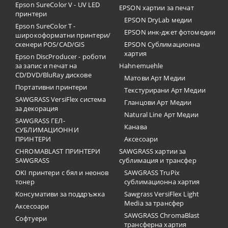
Epson SureColor V - UV LED
EPSON хартии за печат
принтери
EPSON DryLab медии
Epson SureColor T -
EPSON инк-джет фотомедии
широкоформатни принтери/
скенери POS/CAD/GIS
EPSON Сублимационна
хартия
Epson DiscProducer - роботи
за запис и печат на
Hahnemuehle
CD/DVD/BluRay дискове
Матови Арт Медии
Портативни принтери
Текстурирани Арт Медии
SAWGRASS VersiFlex система
Гланцови Арт Медии
за декорация
Natural Line Арт Медии
SAWGRASS ГЕЛ-
Канава
СУБЛИМАЦИОННИ
ПРИНТЕРИ
Аксесоари
CHROMABLAST ПРИНТЕРИ
SAWGRASS хартии за
SAWGRASS
сублимация и трансфер
OKI принтери с бял и неонов
SAWGRASS TruPix
тонер
сублимационна хартия
Консумативи за поддръжка
Sawgrass VersiFlex Light
Media за трансфер
Аксесоари
SAWGRASS ChromaBlast
Софтуери
трансферна хартия