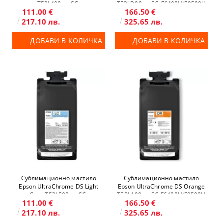
T53L400 за SC-
T53LD00 за SC-F6400H/F9500H
111.00 €
166.50 €
F6400/F6400H/F9500/F9500H
217.10 лв.
325.65 лв.
ДОБАВИ В КОЛИЧКА
ДОБАВИ В КОЛИЧКА
Сублимационно мастило
Сублимационно мастило
Epson UltraChrome DS Light
Epson UltraChrome DS Orange
Cyan T53L500 за SC-
T53LA00 за SC-F6400H/F9500H
111.00 €
166.50 €
F6400H/F9500H
217.10 лв.
325.65 лв.