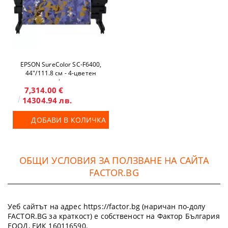
EPSON SureColor SC-F6400,
44"/111.8 см - 4-цветен
широкоформатен
7,314.00 €
сублимационен принтер
14304.94 лв.
ДОБАВИ В КОЛИЧКА
ОБЩИ УСЛОВИЯ ЗА ПОЛЗВАНЕ НА САЙТА
FACTOR.BG
Уеб сайтът на адрес https://factor.bg (наричан по-долу
FACTOR.BG за краткост) е собственост на Фактор България
ЕООД, ЕИК 160116590.