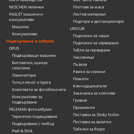
NESCHEN лепенки
Плотове за маса
INGLET машини и
Листов материал
консумативи
Подпори и дистанционери
Машини
UNISUB
Консумативи
Подложки за чаши
Подвързване и албуми
Подложки за сервиране
OPUS
Табли за сервиране
Подвързващи машини
Часовници
Биговачки, щанци,
Пъзели
гилотини
Рамки за снимки
Ламинатори
Плакети
Топъл печат и преге
Ключодържатели
Комплекти за фотоблокчета
Закачалка за ключове
Консумативи за
Гривни
подвързване
Орнаменти
PELEMAN фотоалбуми
Поставки за Sticky Notes
Термично подвързване
Поставка за визитки
Подвързване с телбод
Tабелки за бюро
Peel & Stick