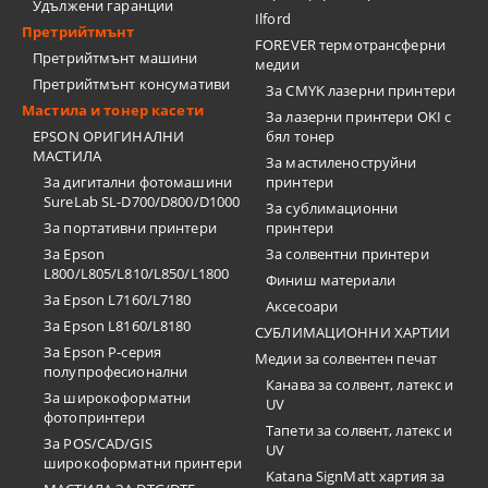
Удължени гаранции
Ilford
Претрийтмънт
FOREVER термотрансферни
Претрийтмънт машини
медии
Претрийтмънт консумативи
За CMYK лазерни принтери
Мастила и тонер касети
За лазерни принтери OKI с
EPSON ОРИГИНАЛНИ
бял тонер
МАСТИЛА
За мастиленоструйни
За дигитални фотомашини
принтери
SureLab SL-D700/D800/D1000
За сублимационни
За портативни принтери
принтери
За Epson
За солвентни принтери
L800/L805/L810/L850/L1800
Финиш материали
За Epson L7160/L7180
Аксесоари
За Epson L8160/L8180
СУБЛИМАЦИОННИ ХАРТИИ
За Epson P-серия
Медии за солвентен печат
полупрофесионални
Канава за солвент, латекс и
За широкоформатни
UV
фотопринтери
Тапети за солвент, латекс и
За POS/CAD/GIS
UV
широкоформатни принтери
Katana SignMatt хартия за