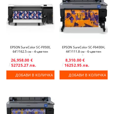
EPSON SureColor SC-F9500,
EPSON SureColor SC-F6400H,
64"/162.5 см - 4-цветен
44"/111.8 см - 6-цветен
широкоформатен
широкоформатен
26,958.00 €
8,310.00 €
сублимационен принтер
сублимационен принтер
52725.27 лв.
16252.95 лв.
ДОБАВИ В КОЛИЧКА
ДОБАВИ В КОЛИЧКА