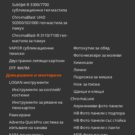
SubliJet-R 3300/7700
сублимационни гел-мастила
ChromaBlast UHD
SG500/SG1000 гел-мастила за
памук
ChromaBlast-R 3110/7100 гел-
мастила за памук
VAPOR сублимационни
Фотокутии за обяд
тениски
Фотонесесери за моливи
Двустранно лепящи картони
Химикали
DTF ФИЛМ
Линии
Довършване и монтиране
Подложка за мишка
LOGAN инструменти
Нож за писма
Инструменти за косплей/
Щанци и клещи
костюми
ChromaLuxe
Инструменти за рязане на
Алуминиеви фото панели
пенокартон
HB Фото панели с подпора
Рамкиране
HB Фото панели със стойка
Adventa QuickPro система за
изпъване на канава
HB Фото панели с панти
KAPA пенокартон
MDF Фото панели