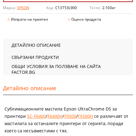
Марка:
EPSON
Код:
C13T53L900
Тегло:
2.100
кг
Изпрати на приятел
Оцени продукта
ДЕТАЙЛНО ОПИСАНИЕ
СВЪРЗАНИ ПРОДУКТИ
ОБЩИ УСЛОВИЯ ЗА ПОЛЗВАНЕ НА САЙТА
FACTOR.BG
Детайлно описание
Сублимационните мастила Epson UltraChrome DS за
принтери
SC-F6400
/
F6400H
/
F9500
/
F9500H
се различавт от
мастилата за останалите принтери от серията, поради
което са несъвместими с тях.