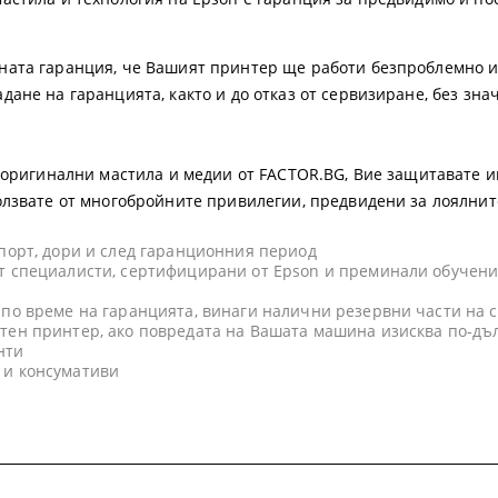
ната гаранция, че Вашият принтер ще работи безпроблемно и
дане на гаранцията, както и до отказ от сервизиране, без зн
а оригинални мастила и медии от FACTOR.BG, Вие защитавате и
олзвате от многобройните привилегии, предвидени за лоялнит
ъпорт, дори и след гаранционния период
т специалисти, сертифицирани от Epson и преминали обучени
 по време на гаранцията, винаги налични резервни части на 
тен принтер, ако повредата на Вашата машина изисква по-дъ
нти
 и консумативи