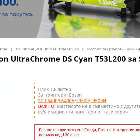
olor S - солвентни широкоформатни принтери
артон
лбуми и календари
нт консумативи
 ТЕРМОПРЕСИ
olor V - UV LED принтери
рмотрансферни медии
пенки
ПРЕСИ
ки и магнити
olor T - широкоформатни принтери/скенери POS/CAD/GIS
ОННИ ХАРТИИ
ини и консумативи
МАТЕРИАЛИ
roducer - роботи за запис и печат на CD/DVD/BluRay дискове
лвентен печат
C ТЕРМОПРЕСИ
ТИЛА
СУБЛИМАЦИОННИ МАСТИЛА EPSON
Мастила за Epson SC-F6400/F6
 UltraChrome DS Cyan T53L200 за 
 принтери
 за термосублимационен печат
rsiFlex система за декорация
ВЕТООТДЕЛЯНЕ
И
ГЕЛ-СУБЛИМАЦИОННИ ПРИНТЕРИ
Плик 1,6 литър
За принтери: Epson
SC-F6400
/
F6400H
/
F9500
/
F9500H
ST ПРИНТЕРИ SAWGRASS
 CD/DVD/BD дискове за инк-джет печат
ВАЖНО:
Мастилото не е съвместимо с другит
сублимационни принтери от тази серия
и с бял и неонов тонер
имационни тениски
Безплатна доставка със Спиди, Еконт и Интерлогистик
и за поддръжка
 лепящи картони
поръчка над 130 евро.