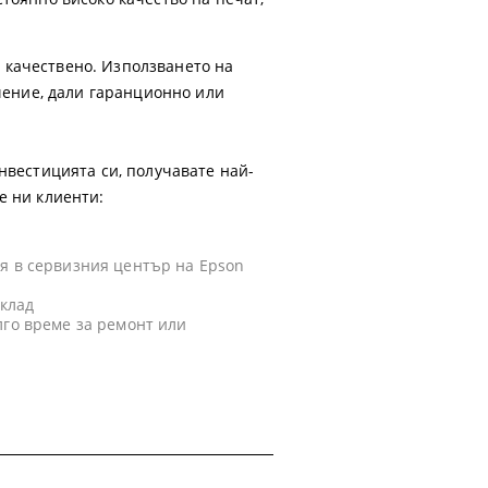
 качествено. Използването на
ачение, дали гаранционно или
нвестицията си, получавате най-
е ни клиенти:
я в сервизния център на Epson
склад
лго време за ремонт или