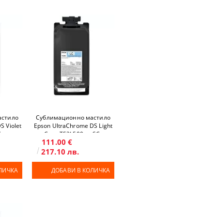
астило
Сублимационно мастило
S Violet
Epson UltraChrome DS Light
-
Cyan T53L500 за SC-
111.00 €
H
F6400H/F9500H
217.10 лв.
ЛИЧКА
ДОБАВИ В КОЛИЧКА