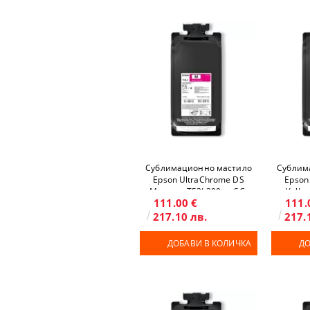
Сублимационно мастило
Сублим
Epson UltraChrome DS
Epson
Magenta T53L300 за SC-
Yello
111.00 €
111.
F6400/F6400H/F9500/F9500H
F6400/F6
217.10 лв.
217.
ДОБАВИ В КОЛИЧКА
ДО