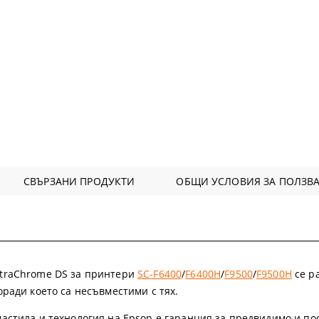
СВЪРЗАНИ ПРОДУКТИ
ОБЩИ УСЛОВИЯ ЗА ПОЛЗВА
ltraChrome DS за принтери
SC-F6400
/
F6400H
/
F9500
/
F9500H
се р
оради което са несъвместими с тях.
астила и технология на Epson е гаранция за предвидимо и пос