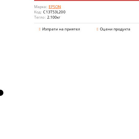
Марка:
EPSON
Код:
C13T53L200
Тегло:
2.100
кг
Изпрати на приятел
Оцени продукта
аранции