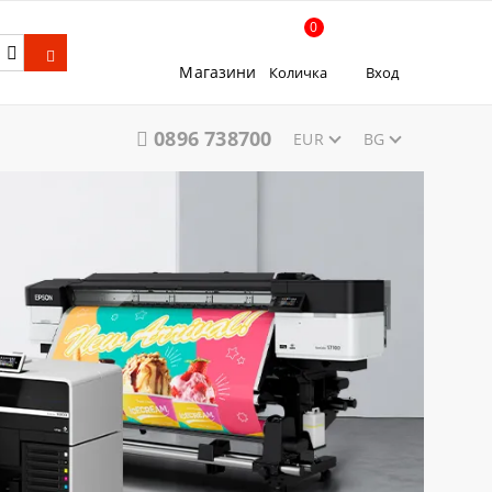
0
Магазини
Количка
Вход
0896 738700
EUR
BG