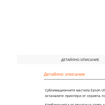
ДЕТАЙЛНО ОПИСАНИЕ
Детайлно описание
Сублимационните мастила Epson U
останалите принтери от серията, п
Комбинацията от печатаща глава, м