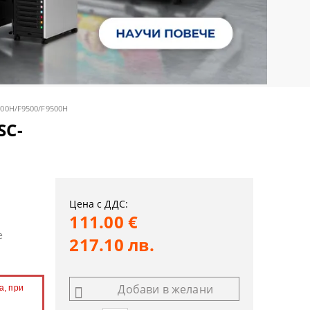
400H/F9500/F9500H
SC-
Цена с ДДС:
111.00 €
е
217.10 лв.
Добави в желани
а, при