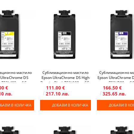
ационно мастило
Сублимационно мастило
Сублимационно м
 UltraChrome DS
Epson UltraChrome DS High
Epson UltraChrome D
w T53L400 за SC-
Density Black T53L900 за SC-
T53LD00 за SC
00 €
111.00 €
166.50 €
400H/F9500/F9500H
F6400/F6400H/F9500/F9500H
F6400H/F9500
10 лв.
217.10 лв.
325.65 лв.
БАВИ В КОЛИЧКА
ДОБАВИ В КОЛИЧКА
ДОБАВИ В КО