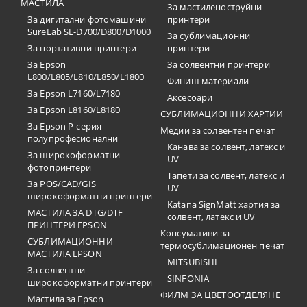
МАСТИЛА
За мастиленоструйни
За дигитални фотомашини
принтери
SureLab SL-D700/D800/D1000
За сублимационни
За портативни принтери
принтери
За Epson
За солвентни принтери
L800/L805/L810/L850/L1800
Финиш материали
За Epson L7160/L7180
Аксесоари
За Epson L8160/L8180
СУБЛИМАЦИОННИ ХАРТИИ
За Epson P-серия
Медии за солвентен печат
полупрофесионални
Канава за солвент, латекс и
За широкоформатни
UV
фотопринтери
Тапети за солвент, латекс и
За POS/CAD/GIS
UV
широкоформатни принтери
Katana SignMatt хартия за
МАСТИЛА ЗА DTG/DTF
солвент, латекс и UV
ПРИНТЕРИ EPSON
Консумативи за
СУБЛИМАЦИОННИ
термосублимационен печат
МАСТИЛА EPSON
MITSUBISHI
За солвентни
SINFONIA
широкоформатни принтери
ФИЛМ ЗА ЦВЕТООТДЕЛЯНЕ
Мастила за Epson