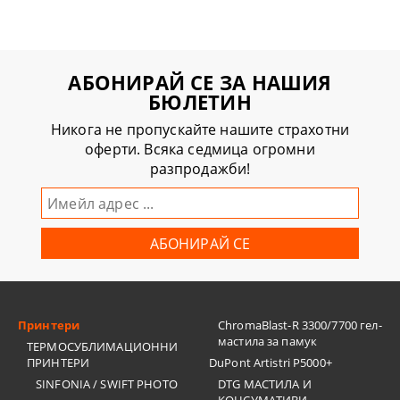
АБОНИРАЙ СЕ ЗА НАШИЯ
БЮЛЕТИН
Никога не пропускайте нашите страхотни
оферти. Всяка седмица огромни
разпродажби!
Принтери
ChromaBlast-R 3300/7700 гел-
мастила за памук
ТЕРМОСУБЛИМАЦИОННИ
ПРИНТЕРИ
DuPont Artistri P5000+
SINFONIA / SWIFT PHOTO
DTG МАСТИЛА И