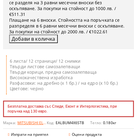
се разделя на 3 равни месечни вноски без
оскъпяване. За покупки на стойност до 1000 лв. /
€511.31
Плащане на 6 вноски. Стойността на поръчката се
разпределя в 6 равни месечни вноски с оскъпяване.
За покупки на стойност до 2000 лв. / €1022.61
6 листа/ 12 страници/ 12 снимки
Твърди листове самозалепващи
Твърди корици, предна самозалепваща
Висококачествена изработка
Разфасовки: на дребно (х 1 бр.) / на едро (х 10 бр.)
Цветове: черно
Безплатна доставка със Спиди, Еконт и Интерлогистика, при
поръчка над 130 евро.
Марка:
MITSUBISHI ELECTRIC
Код:
EALBUM4X6STB
Тегло:
0.180
кг
Изпрати на приятел
Оцени продукта