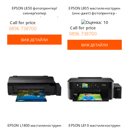
EPSON L850 фотопринтер/
EPSON L805 мастиленоструен
скенер/копир
(инк-джет) фотопринтер -
мастиленоструен (инк-джет) -
спрян от производство
Call for price
спрян от производство
Call for price
0896 738700
0896 738700
ВИЖ ДЕТАЙЛИ
ВИЖ ДЕТАЙЛИ
EPSON L1800 мастиленоструен
EPSON L810 мастиленоструен