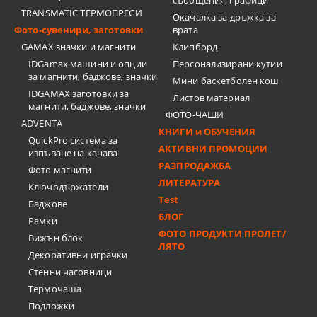
съобщения, графици
TRANSMATIC ТЕРМОПРЕСИ
Окачалка за дръжка за
Фото-сувенири, заготовки
врата
GAMAX значки и магнити
Клипборд
IDGamax машини и опции
Персонализирани кутии
за магнити, баджове, значки
Мини баскетболен кош
IDGAMAX заготовки за
Листов материал
магнити, баджове, значки
ФОТО-ЧАШИ
ADVENTA
КНИГИ и ОБУЧЕНИЯ
QuickPro система за
АКТИВНИ ПРОМОЦИИ
изпъване на канава
РАЗПРОДАЖБА
Фото магнити
ЛИТЕРАТУРА
Ключодържатели
Test
Баджове
БЛОГ
Рамки
ФОТО ПРОДУКТИ ПРОЛЕТ/
Вижън блок
ЛЯТО
Декоративни играчки
Стенни часовници
Термочашa
Подложки