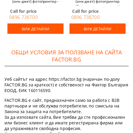
(инк-джет) фотопринтер -
(инк-джет) фотопринтер
спрян от производство
(Спрян от производство)
Call for price
Call for price
0896 738700
0896 738700
ВИЖ ДЕТАЙЛИ
ВИЖ ДЕТАЙЛИ
ОБЩИ УСЛОВИЯ ЗА ПОЛЗВАНЕ НА САЙТА
FACTOR.BG
Уеб сайтът на адрес https://factor.bg (наричан по-долу
FACTOR.BG за краткост) е собственост на Фактор България
ЕООД, ЕИК 160116590.
FACTOR.BG е сайт, предназначен само за работа с B2B
партньори и не обслужва потребители, по смисъла на
Закона за защита на потребителите.
За да изпозвате сайта, Вие трябва да сте професионален
или бизнес клиент и да имате регистрирана фирма или
да упражнявате свободна професия.