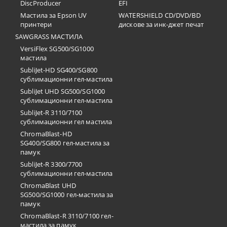
DiscProducer
EFI
Мастила за Epson UV
WATERSHIELD CD/DVD/BD
принтери
дискове за инк-джет печат
SAWGRASS МАСТИЛА
VersiFlex SG500/SG1000
мастила
SubliJet-HD SG400/SG800
сублимационни гел-мастила
SubliJet UHD SG500/SG1000
сублимационни гел-мастила
SubliJet-R 3110/7100
сублимационни гел мастила
ChromaBlast-HD
SG400/SG800 гел-мастила за
памук
SubliJet-R 3300/7700
сублимационни гел-мастила
ChromaBlast UHD
SG500/SG1000 гел-мастила за
памук
ChromaBlast-R 3110/7100 гел-
мастила за памук