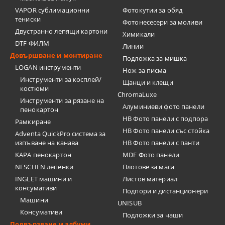
VAPOR сублимационни
Фотокутии за обяд
тениски
Фотонесесери за моливи
Двустранно лепящи картони
Химикали
DTF ФИЛМ
Линии
Довършване и монтиране
Подложка за мишка
LOGAN инструменти
Нож за писма
Инструменти за косплей/
Щанци и клещи
костюми
ChromaLuxe
Инструменти за рязане на
Алуминиеви фото панели
пенокартон
HB Фото панели с подпора
Рамкиране
HB Фото панели със стойка
Adventa QuickPro система за
изпъване на канава
HB Фото панели с панти
KAPA пенокартон
MDF Фото панели
NESCHEN лепенки
Плотове за маса
INGLET машини и
Листов материал
консумативи
Подпори и дистанционери
Машини
UNISUB
Консумативи
Подложки за чаши
Подвързване и албуми