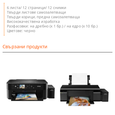
6 листа/ 12 страници/ 12 снимки
Твърди листове самозалепващи
Твърди корици, предна самозалепваща
Висококачествена изработка
Разфасовки: на дребно (х 1 бр.) / на едро (х 10 бр.)
Цветове: черно
Свързани продукти