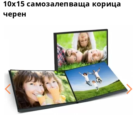
10x15 самозалепваща корица
черен