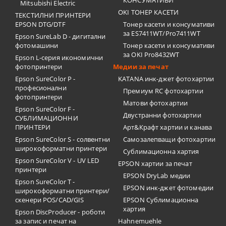
КОНСУМАТИВИ
Mitsubishi Electric
OKI ТОНЕР КАСЕТИ
ТЕКСТИЛНИ ПРИНТЕРИ
EPSON DTG/DTF
Тонер касети и консумативи
за ES7411WT/Pro7411WT
Epson SureLab D - дигитални
фотомашини
Тонер касети и консумативи
за OKI Pro8432WT
Epson L-серия икономични
фотопринтери
Медии за печат
Epson SureColor P -
KATANA инк-джет фотохартии
професионални
Премиум RC фотохартии
фотопринтери
Матови фотохартии
Epson SureColor F -
Двустранни фотохартии
СУБЛИМАЦИОННИ
ПРИНТЕРИ
Арт&Крафт хартии и канава
Epson SureColor S - солвентни
Самозалепващи фотохартии
широкоформатни принтери
Сублимационна хартия
Epson SureColor V - UV LED
EPSON хартии за печат
принтери
EPSON DryLab медии
Epson SureColor T -
EPSON инк-джет фотомедии
широкоформатни принтери/
скенери POS/CAD/GIS
EPSON Сублимационна
хартия
Epson DiscProducer - роботи
за запис и печат на
Hahnemuehle