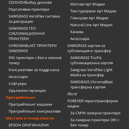
CD/DVD/BluRay дискове
Матови Арт Медии
Портативни принтери
Текстурирани Арт Медии
SAWGRASS VersiFlex система
Гланцови Арт Медии
за декорация
Natural Line Арт Медии
SAWGRASS ГЕЛ-
Канава
СУБЛИМАЦИОННИ
ПРИНТЕРИ
Аксесоари
CHROMABLAST ПРИНТЕРИ
SAWGRASS хартии за
SAWGRASS
сублимация и трансфер
OKI принтери с бял и неонов
SAWGRASS TruPix
тонер
сублимационна хартия
Консумативи за поддръжка
Sawgrass VersiFlex Light
Media за трансфер
Аксесоари
SAWGRASS ChromaBlast
Софтуери
трансферна хартия
Удължени гаранции
Ilford
Претрийтмънт
FOREVER термотрансферни
Претрийтмънт машини
медии
Претрийтмънт консумативи
За CMYK лазерни принтери
Мастила и тонер касети
За лазерни принтери OKI с
EPSON ОРИГИНАЛНИ
бял тонер