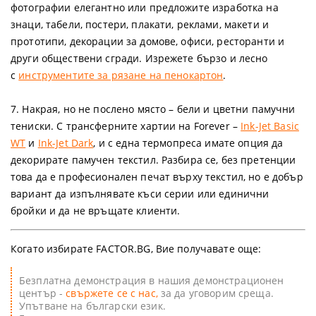
фотографии елегантно или предложите изработка на
знаци, табели, постери, плакати, реклами, макети и
прототипи, декорации за домове, офиси, ресторанти и
други обществени сгради. Изрежете бързо и лесно
с
инструментите за рязане на пенокартон
.
7. Накрая, но не послено място – бели и цветни памучни
тениски. С трансферните хартии на Forever –
Ink-Jet Basic
WT
и
Ink-Jet Dark
, и с една термопреса имате опция да
декорирате памучен текстил. Разбира се, без претенции
това да е професионален печат върху текстил, но е добър
вариант да изпълнявате къси серии или единични
бройки и да не връщате клиенти.
Когато избирате FACTOR.BG, Вие получавате още:
Безплатна демонстрация в нашия демонстрационен
център -
свържете се с нас,
за да уговорим среща.
Упътване на български език.