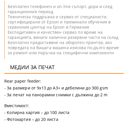
Безплатен телефонен и on-line съпорт, дори и след
гаранционния период
Техническа поддръжка и сервиз от специалисти,
сертифицирани от Epson и преминали обучения в
сервизния център на Epson в Германия
Експедитивен и качествен сервиз по време на
гаранцията, винаги налични резервни части на склад
Безплатно предоставяне на оборотен принтер, ако
повредата на Вашата машина изисква по-дълго време
за ремонт или поръчка на специфични компоненти
МЕДИИ ЗА ПЕЧАТ
Rear paper feeder:
- За размери от 9х13 до A3+ и дебелини до 300 gsm
- За печат на панорамни снимки с дължина до 2 m
Вместимост:
- Копирна хартия – до 100 листа
- Фотохартия – до 20 листа