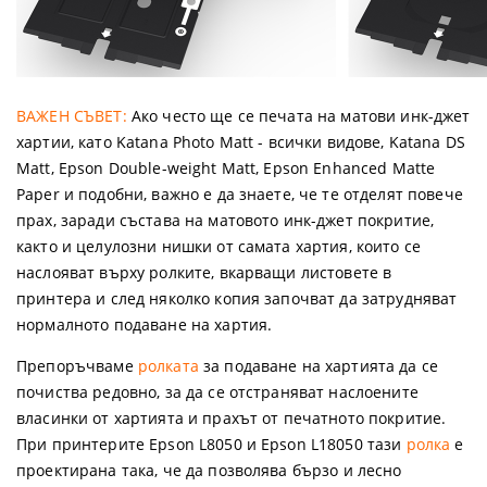
ВАЖЕН СЪВЕТ:
Ако често ще се печата на матови инк-джет
хартии, като Katana Photo Matt - всички видове, Katana DS
Matt, Epson Double-weight Matt, Epson Enhanced Matte
Paper и подобни, важно е да знаете, че те отделят повече
прах, заради състава на матовото инк-джет покритие,
както и целулозни нишки от самата хартия, които се
наслояват върху ролките, вкарващи листовете в
принтера и след няколко копия започват да затрудняват
нормалното подаване на хартия.
Препоръчваме
ролката
за подаване на хартията да се
почиства редовно, за да се отстраняват наслоените
власинки от хартията и прахът от печатното покритие.
При принтерите Epson L8050 и Epson L18050 тази
ролка
е
проектирана така, че да позволява бързо и лесно