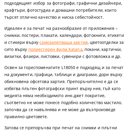
подходящият избор за фотографи, графични дизайнери,
крафтъри, фотостудиа и домашни потребители, които
търсят отлично качество и ниска себестойност.
Идеален е за печат на разнообразие от приложения –
снимки, постери, плакати, календари, фотокниги, етикети
и стикери върху
самозалепваща хартия
, цветоотделки за
сито върху
полиестерен филм Katana
, покани, картички,
визитки, флаери, листовки, сувенири с фотовложка и др.
Освен за гореспоменатите L18050 е подходящ и за печат
на документи, графици, таблици и диаграми, дори върху
обикновена офсетова хартия. Препоръчително е да се
избягва плътен фотографски принт върху нея, тъй като
медията няма необходимото инк-джет покритие,
съответно не може понесе подобно количество мастило,
започва да се навълнява и не може да възпроизведе
правилно цветовете.
Затова се препоръчва при печат на снимки и плътни