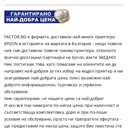
FACTOR.BG е фирмата, доставила най-много принтери
EPSON в историята на марката в България - нещо повече,
ние сме доставили повече такива принтери, отколкото
всички досегашни партньори на Epson, взети ЗАЕДНО!
Ние постигаме това, като помагаме на клиентите ни да
направят най-добрия за тях избор на модел принтер и им
осигуряваме най-добрата цена, плюс възможно най-
доброто информационно, търговско и сервизно
обслужване.
Ние гарантираме, че нашите цени са най-добри!
И ако все пак намерите по-ниска цена, при наличност и
съответстваща комплектовка, дори и при по-лоши
условия на обслужване, просто ни препратете офертата -
ще предоставим по-ниска цена, защото Вие наистина сте