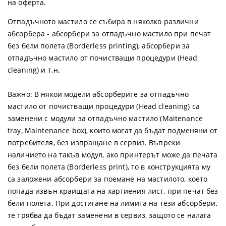
на оферта.
Отпадъчното мастило се събира в няколко различни
абсорбера - абсорбери за отпадъчно мастило при печат
без бели полета (Borderless printing), абсорбери за
отпадъчно мастило от почистващи процедури (Head
cleaning) и т.н.
Важно:
В някои модели абсорберите за отпадъчно
мастило от почистващи процедури (Head cleaning) са
заменени с модули за отпадъчно мастило (Maitenance
tray, Maintenance box), които могат да бъдат подменяни от
потребителя, без изпращане в сервиз. Въпреки
наличието на такъв модул, ако принтерът може да печата
без бели полета (Borderless print), то в конструкцията му
са заложени абсорбери за поемане на мастилото, което
попада извън краищата на хартиения лист, при печат без
бели полета. При достигане на лимита на тези абсорбери,
те трябва да бъдат заменени в сервиз, защото се налага