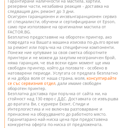
Гарантирани наличности на мастила, хартии,
резервни части, незабавна реакция - доставка на
следващия ден, ремонт до 3 дни.
Oсигурен гаранционен и инзвънгаранционен сервиз
от специалисти, обучени и сертифицирани от Epson,
само при използване на оригинални мастила от
FACTOR.BG.
Безплатно предоставяне на оборотен принтер, ако
повредата на Вашата машина изисква по-дълго време
за ремонт или пoръчка на специфични компоненти.
Понеже ние купуваме за своя сметка оборотните
принтери и не можем да закупим неограничен брой,
няма гаранция, че във всеки един момент ще има
свободен принтер, който да ползвате - особено в
натоварени периоди. Услугата се предлага безплатно
и на добра воля от наша страна, моля,
консултирайте
се със сервизния отдел
, дали имаме свободен
оборотен принтер.
Безплатна доставка при поръчка от сайта ни, на
стойност над 130 евро с ДДС. Доставката се извършва
до вратата Ви, с куриери Еконт, Спиди и
Интерлогистика и не включва разтоварване и
пренасяне на оборудването до работното място.
Гаранитарано най-ниска цена при предоставена
конкуретна оферта по-ниска от предложената.