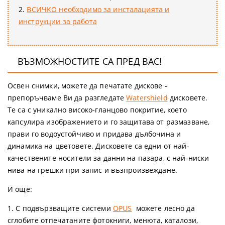
2.
ВСИЧКО необходимо за инсталацията и
инструкции за работа
ВЪЗМОЖНОСТИТЕ СА ПРЕД ВАС!
Освен снимки, можете да печатате дискове -
препоръчваме Ви да разгледате
Watershield
дисковете.
Те са с уникално високо-гланцово покритие, което
капсулира изображението и го защитава от размазване,
прави го водоустойчиво и придава дълбочина и
динамика на цветовете. Дисковете са едни от най-
качествените носители за данни на пазара, с най-ниски
нива на грешки при запис и възпроизвеждане.
И още:
1. С подвързващите системи
OPUS
можете лесно да
сглобите отпечатаните фотокниги, менюта, каталози,