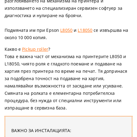
разглобяването на механизма на принтера и
използването на специализиран сервизен софтуер за
диагностика и нулиране на броячи.
Подмяната им при Epson
L8050
и
L18050
се извършва на
около 10 000 копия.
Какво е
Pickup roller
?
Това е важна част от механизма на принтерите L8050 и
L18050, чиято роля е гладкото поемане и подаване на
хартия през принтера по време на печат. Тя допринася
за подобрена точност на подаване на хартия,
намалявайки възможността от засядане или усукване.
Смяната на ролката е елементарна потребителска
процедура, без нужда от специални инструменти или
изпращане в сервизна база.
ВАЖНО ЗА ИНСТАЛАЦИЯТА: