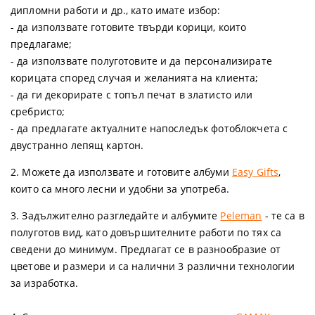
дипломни работи и др., като имате избор:
- да използвате готовите твърди корици, които
предлагаме;
- да използвате полуготовите и да персонализирате
корицата според случая и желанията на клиента;
- да ги декорирате с топъл печат в златисто или
сребристо;
- да предлагате актуалните напоследък фотоблокчета с
двустранно лепящ картон.
2. Можете да използвате и готовите албуми
Easy Gifts
,
които са много лесни и удобни за употреба.
3. Задължително разгледайте и албумите
Peleman
- те са в
полуготов вид, като довършителните работи по тях са
сведени до минимум. Предлагат се в разнообразие от
цветове и размери и са налични 3 различни технологии
за изработка.