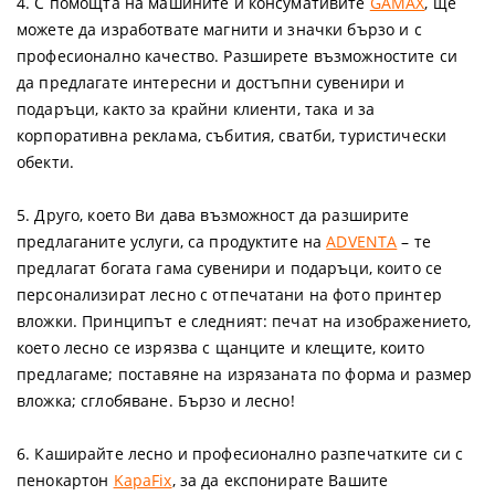
4. С помощта на машините и консумативите
GAMAX
, ще
можете да изработвате магнити и значки бързо и с
професионално качество. Разширете възможностите си
да предлагате интересни и достъпни сувенири и
подаръци, както за крайни клиенти, така и за
корпоративна реклама, събития, сватби, туристически
обекти.
5. Друго, което Ви дава възможност да разширите
предлаганите услуги, са продуктите на
ADVENTA
– те
предлагат богата гама сувенири и подаръци, които се
персонализират лесно с отпечатани на фото принтер
вложки. Принципът е следният: печат на изображението,
което лесно се изрязва с щанците и клещите, които
предлагаме; поставяне на изрязаната по форма и размер
вложка; сглобяване. Бързо и лесно!
6. Каширайте лесно и професионално разпечатките си с
пенокартон
KapaFix
, за да експонирате Вашите