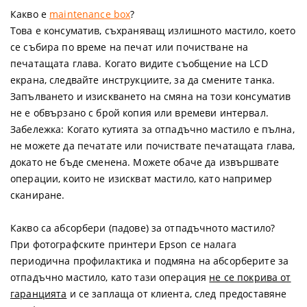
Какво е
maintenance box
?
Това е консуматив, съхраняващ излишното мастило, което
се събира по време на печат или почистване на
печатащата глава. Когато видите съобщение на LCD
екрана, следвайте инструкциите, за да смените танка.
Запълването и изискването на смяна на този консуматив
не е обвързано с брой копия или времеви интервал.
Забележка:
Когато кутията за отпадъчно мастило е пълна,
не можете да печатате или почиствате печатащата глава,
докато не бъде сменена. Можете обаче да извършвате
операции, които не изискват мастило, като например
сканиране.
Какво са абсорбери (падове) за отпадъчното мастило?
При фотографските принтери Epson се налага
периодична профилактика и подмяна на абсорберите за
отпадъчно мастило, като тази операция
не се покрива от
гаранцията
и се заплаща от клиента, след предоставяне