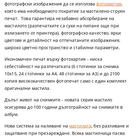
фотографски изображения да се използва
фотохартия
,
която има необходимото покритие за мастилено-струен
печат. Това гарантира незабавно абсорбиране на
мастилото (разпечатките са сухи на пипане още при
излизането от принтера), фотографско качество, ярки
цветове и детайлност на отпечатаните изображения,
широко цветно пространство и стабилни параметри.
Икономичен печат
върху фотохартия - ниска
себестойност на разпечатката (6 стотинки за снимка
10х15, 24 стотинки за А4, 48 стотинки за А3) и до 2100
копия висококачествен фотопечат само с един комплект
оригинални мастила.
Дълъг живот на снимките
- новата серия мастило
осигурява до 100 години дълготрайност на снимките в
албум.
Нова система за наливане на
мастилата
, без разливане и
зацапване при презареждане. Всяка мастилница пасва