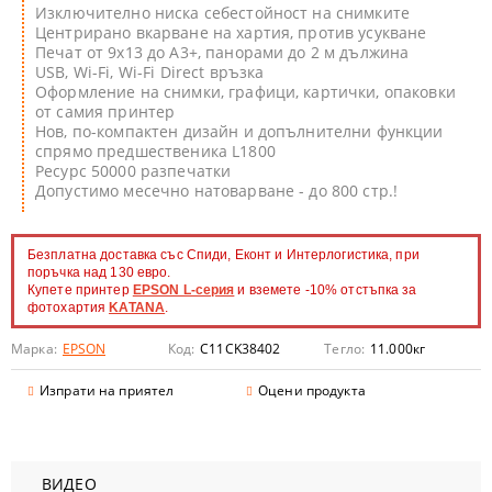
Изключително ниска себестойност на снимките
Центрирано вкарване на хартия, против усукване
Печат от 9х13 до А3+, панорами до 2 м дължина
USB, Wi-Fi, Wi-Fi Direct връзка
Оформление на снимки, графици, картички, опаковки
от самия принтер
Нов, по-компактен дизайн и допълнителни функции
спрямо предшественика L1800
Ресурс 50000 разпечатки
Допустимо месечно натоварване - до 800 стр.!
Безплатна доставка със Спиди, Еконт и Интерлогистика, при
поръчка над 130 евро.
Купете принтер
EPSON L-серия
и вземете -10% отстъпка за
фотохартия
KATANA
.
Марка:
EPSON
Код:
C11CK38402
Тегло:
11.000
кг
Изпрати на приятел
Оцени продукта
ВИДЕО