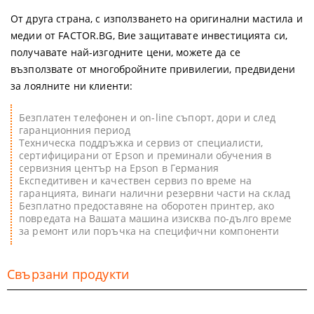
От друга страна, с използването на оригинални мастила и
медии от FACTOR.BG, Вие защитавате инвестицията си,
получавате най-изгодните цени, можете да се
възползвате от многобройните привилегии, предвидени
за лоялните ни клиенти:
Безплатен телефонен и on-line съпорт, дори и след
гаранционния период
Техническа поддръжка и сервиз от специалисти,
сертифицирани от Epson и преминали обучения в
сервизния център на Epson в Германия
Експедитивен и качествен сервиз по време на
гаранцията, винаги налични резервни части на склад
Безплатно предоставяне на оборотен принтер, ако
повредата на Вашата машина изисква по-дълго време
за ремонт или поръчка на специфични компоненти
Свързани продукти