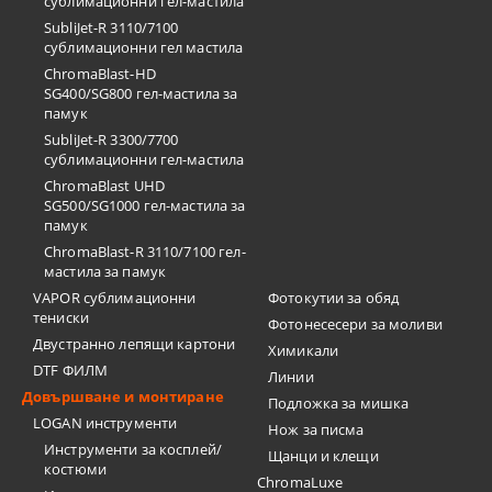
сублимационни гел-мастила
SubliJet-R 3110/7100
сублимационни гел мастила
ChromaBlast-HD
SG400/SG800 гел-мастила за
памук
SubliJet-R 3300/7700
сублимационни гел-мастила
ChromaBlast UHD
SG500/SG1000 гел-мастила за
памук
ChromaBlast-R 3110/7100 гел-
мастила за памук
VAPOR сублимационни
Фотокутии за обяд
тениски
Фотонесесери за моливи
Двустранно лепящи картони
Химикали
DTF ФИЛМ
Линии
Довършване и монтиране
Подложка за мишка
LOGAN инструменти
Нож за писма
Инструменти за косплей/
Щанци и клещи
костюми
ChromaLuxe