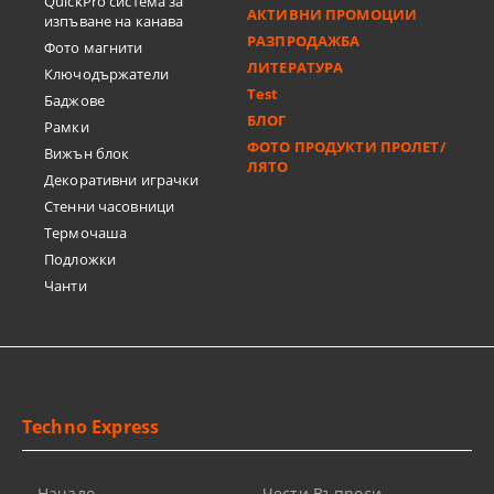
QuickPro система за
АКТИВНИ ПРОМОЦИИ
изпъване на канава
РАЗПРОДАЖБА
Фото магнити
ЛИТЕРАТУРА
Ключодържатели
Test
Баджове
БЛОГ
Рамки
ФОТО ПРОДУКТИ ПРОЛЕТ/
Вижън блок
ЛЯТО
Декоративни играчки
Стенни часовници
Термочашa
Подложки
Чанти
Techno Express
Начало
Чести Въпроси