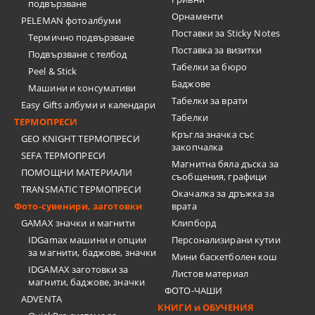
подвързване
Орнаменти
PELEMAN фотоалбуми
Поставки за Sticky Notes
Термично подвързване
Поставка за визитки
Подвързване с телбод
Tабелки за бюро
Peel & Stick
Баджове
Машини и консумативи
Табелки за врати
Easy Gifts албуми и календари
Табелки
ТЕРМОПРЕСИ
Кръгла значка със
GEO KNIGHT ТЕРМОПРЕСИ
закопчалка
SEFA ТЕРМОПРЕСИ
Магнитна бяла дъска за
ПОМОЩНИ МАТЕРИАЛИ
съобщения, графици
TRANSMATIC ТЕРМОПРЕСИ
Окачалка за дръжка за
Фото-сувенири, заготовки
врата
GAMAX значки и магнити
Клипборд
IDGamax машини и опции
Персонализирани кутии
за магнити, баджове, значки
Мини баскетболен кош
IDGAMAX заготовки за
Листов материал
магнити, баджове, значки
ФОТО-ЧАШИ
ADVENTA
КНИГИ и ОБУЧЕНИЯ