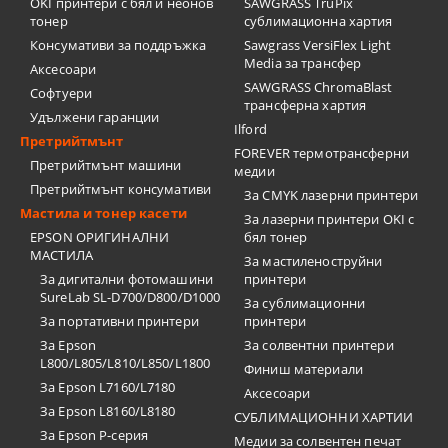
OKI принтери с бял и неонов
SAWGRASS TruPix
тонер
сублимационна хартия
Консумативи за поддръжка
Sawgrass VersiFlex Light
Media за трансфер
Аксесоари
SAWGRASS ChromaBlast
Софтуери
трансферна хартия
Удължени гаранции
Ilford
Претрийтмънт
FOREVER термотрансферни
Претрийтмънт машини
медии
Претрийтмънт консумативи
За CMYK лазерни принтери
Мастила и тонер касети
За лазерни принтери OKI с
EPSON ОРИГИНАЛНИ
бял тонер
МАСТИЛА
За мастиленоструйни
За дигитални фотомашини
принтери
SureLab SL-D700/D800/D1000
За сублимационни
За портативни принтери
принтери
За Epson
За солвентни принтери
L800/L805/L810/L850/L1800
Финиш материали
За Epson L7160/L7180
Аксесоари
За Epson L8160/L8180
СУБЛИМАЦИОННИ ХАРТИИ
За Epson P-серия
Медии за солвентен печат