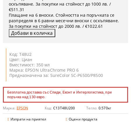
оскъпяване. За покупки на стойност до 1000 лв. /
€511.31
Плащане на 6 вноски. Стойността на поръчката се
разпределя в 6 равни месечни вноски с оскъпяване.
За покупки на стойност до 2000 лв. / €1022.61
Код: T48U2
Цвят: Циан
Вместимост: 350 мл
Марка: EPSON UltraChrome PRO 6
Предназначена за: SureColor SC-P6500/P8500
Безплатна доставка със Спиди, Еконт и Интерлогистика, при
поръчка над 130 евро.
Марка:
EPSON
Код:
C13T48U200
Тегло:
0.570
кг
Изпрати на приятел
Оцени продукта