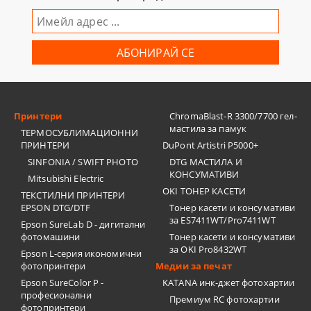
Принтери
ChromaBlast-R 3300/7700 гел-
мастила за памук
ТЕРМОСУБЛИМАЦИОННИ
ПРИНТЕРИ
DuPont Artistri P5000+
SINFONIA / SWIFT PHOTO
DTG МАСТИЛА И
КОНСУМАТИВИ
Mitsubishi Electric
OKI ТОНЕР КАСЕТИ
ТЕКСТИЛНИ ПРИНТЕРИ
EPSON DTG/DTF
Тонер касети и консумативи
за ES7411WT/Pro7411WT
Epson SureLab D - дигитални
фотомашини
Тонер касети и консумативи
за OKI Pro8432WT
Epson L-серия икономични
фотопринтери
Медии за печат
Epson SureColor P -
KATANA инк-джет фотохартии
професионални
Премиум RC фотохартии
фотопринтери