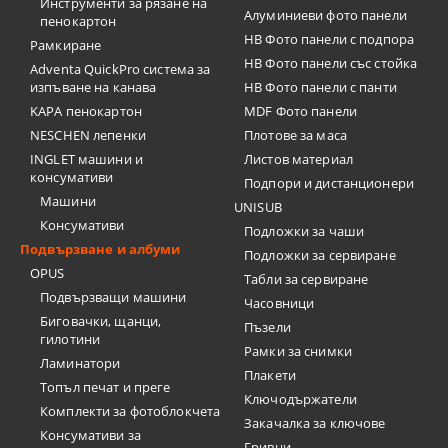
Инструменти за рязане на
Алуминиеви фото панели
пенокартон
HB Фото панели с подпора
Рамкиране
HB Фото панели със стойка
Adventa QuickPro система за
изпъване на канава
HB Фото панели с панти
KAPA пенокартон
MDF Фото панели
NESCHEN лепенки
Плотове за маса
INGLET машини и
Листов материал
консумативи
Подпори и дистанционери
Машини
UNISUB
Консумативи
Подложки за чаши
Подвързване и албуми
Подложки за сервиране
OPUS
Табли за сервиране
Подвързващи машини
Часовници
Биговачки, щанци,
Пъзели
гилотини
Рамки за снимки
Ламинатори
Плакети
Топъл печат и преге
Ключодържатели
Комплекти за фотоблокчета
Закачалка за ключове
Консумативи за
Гривни