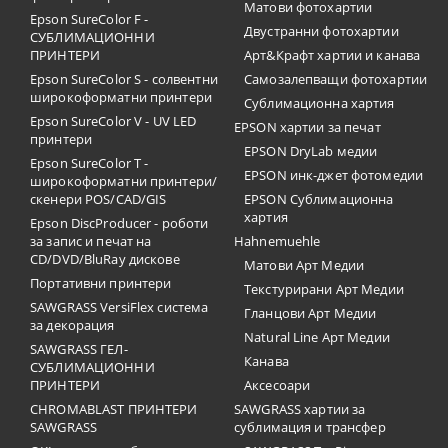
Матови фотохартии
Epson SureColor F -
Двустранни фотохартии
СУБЛИМАЦИОННИ
ПРИНТЕРИ
Арт&Крафт хартии и канава
Epson SureColor S - солвентни
Самозалепващи фотохартии
широкоформатни принтери
Сублимационна хартия
Epson SureColor V - UV LED
EPSON хартии за печат
принтери
EPSON DryLab медии
Epson SureColor T -
EPSON инк-джет фотомедии
широкоформатни принтери/
скенери POS/CAD/GIS
EPSON Сублимационна
хартия
Epson DiscProducer - роботи
за запис и печат на
Hahnemuehle
CD/DVD/BluRay дискове
Матови Арт Медии
Портативни принтери
Текстурирани Арт Медии
SAWGRASS VersiFlex система
Гланцови Арт Медии
за декорация
Natural Line Арт Медии
SAWGRASS ГЕЛ-
Канава
СУБЛИМАЦИОННИ
ПРИНТЕРИ
Аксесоари
CHROMABLAST ПРИНТЕРИ
SAWGRASS хартии за
SAWGRASS
сублимация и трансфер