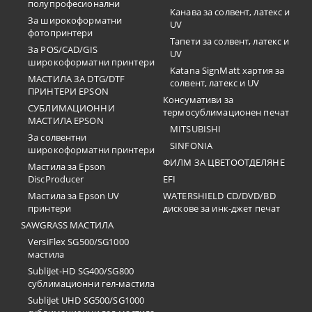
полупрофесионални
Канава за солвент, латекс и
За широкоформатни
UV
фотопринтери
Тапети за солвент, латекс и
За POS/CAD/GIS
UV
широкоформатни принтери
Katana SignMatt хартия за
МАСТИЛА ЗА DTG/DTF
солвент, латекс и UV
ПРИНТЕРИ EPSON
Консумативи за
СУБЛИМАЦИОННИ
термосублимационен печат
МАСТИЛА EPSON
MITSUBISHI
За солвентни
SINFONIA
широкоформатни принтери
ФИЛМ ЗА ЦВЕТООТДЕЛЯНЕ
Мастила за Epson
DiscProducer
EFI
Мастила за Epson UV
WATERSHIELD CD/DVD/BD
принтери
дискове за инк-джет печат
SAWGRASS МАСТИЛА
VersiFlex SG500/SG1000
мастила
SubliJet-HD SG400/SG800
сублимационни гел-мастила
SubliJet UHD SG500/SG1000