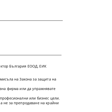
 Фактор България ЕООД, ЕИК
смисъла на Закона за защита на
ирана фирма или да упражнявате
а професионални или бизнес цели.
 а не за препродаване на крайни