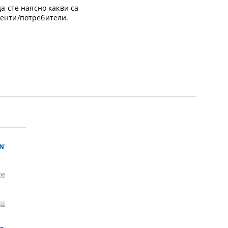
а сте наясно какви са
иенти/потребители.