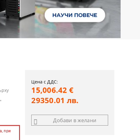
Цена с ДДС:
15,006.42 €
ърху
29350.01 лв.
"
Добави в желани
а, при