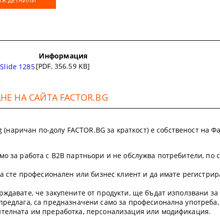
ИЖ ДЕТАЙЛИ
Информация
[PDF, 356.59 KB]
Slide 1285
Е НА САЙТА FACTOR.BG
.bg (наричан по-долу FACTOR.BG за краткост) е собственост на
мо за работа с B2B партньори и не обслужва потребители, по 
 да сте професионален или бизнес клиент и да имате регистр
рждавате, че закупените от продукти, ще бъдат използвани з
предлага, са предназначени само за професионална употреба,
ителната им преработка, персонализация или модификация.