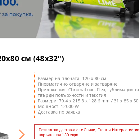
olor S - солвентни широкоформатни принтери
артон
лбуми и календари
нт консумативи
 ТЕРМОПРЕСИ
olor V - UV LED принтери
рмотрансферни медии
пенки
ПРЕСИ
ки и магнити
olor T - широкоформатни принтери/скенери POS/CAD/GIS
ОННИ ХАРТИИ
ини и консумативи
МАТЕРИАЛИ
roducer - роботи за запис и печат на CD/DVD/BluRay дискове
лвентен печат
C ТЕРМОПРЕСИ
0x80 см (48x32")
 принтери
 за термосублимационен печат
rsiFlex система за декорация
ВЕТООТДЕЛЯНЕ
И
Размер на плочата: 120 x 80 см
Пневматично отваряне и затваряне
ГЕЛ-СУБЛИМАЦИОННИ ПРИНТЕРИ
Приложения: ChromaLuxe, Flex, сублимация в
твърди повърхности и текстил
Размери:
79.4 x 215.3 x 128.6 mm / 31 x 85 x 50
ST ПРИНТЕРИ SAWGRASS
 CD/DVD/BD дискове за инк-джет печат
Мощност:
12000
W
Доставка по заявка
и с бял и неонов тонер
имационни тениски
и за поддръжка
 лепящи картони
Безплатна доставка със Спиди, Еконт и Интерлогистик
поръчка над 130 евро.