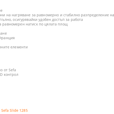
не
ни на нагряване за равномерно и стабилно разпределение на
пълно, осигурявайки удобен достъп за работа
 равномерен натиск по цялата площ
ване
 Франция
лните елементи
о от Sefa
ID контрол
Sefa Slide 1285