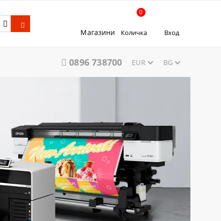
0
Магазини
Количка
Вход
0896 738700
EUR
BG