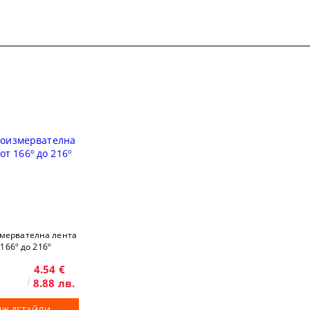
мервателна лента
 166º до 216º
4.54 €
8.88 лв.