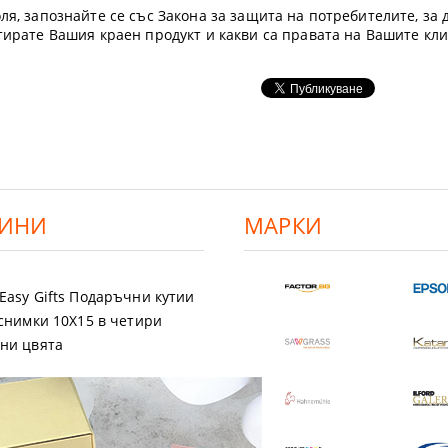
ля, запознайте се със Закона за защита на потребителите, за д
етирате Вашия краен продукт и какви са правата на Вашите кл
ИНИ
МАРКИ
Easy Gifts Подаръчни кутии
 снимки 10X15 в четири
ни цвята