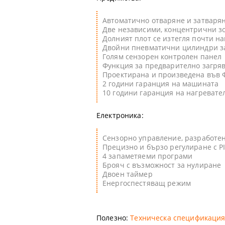
Автоматично отваряне и затваря
Две независими, концентрични зо
Долният плот се изтегля почти на
Двойни пневматични цилиндри за
Голям сензорен контролен панел
Функция за предварително загря
Проектирана и произведена във
2 години гаранция на машината
10 години гаранция на нагревате
Електроника:
Сензорно управление, разработен
Прецизно и бързо регулиране с P
4 запаметяеми програми
Брояч с възможност за нулиране
Двоен таймер
Енергоспестяващ режим
Полезно:
Техническа спецификация 