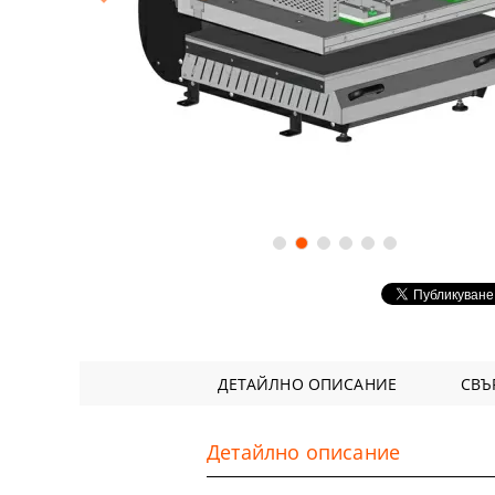
Аксесоари
DTF ФИЛМ
Софтуери
Удължени г
ДЕТАЙЛНО ОПИСАНИЕ
СВЪ
Детайлно описание