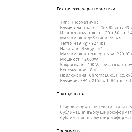
Технически характеристики:
Тип: Пневматична
Размер на плота:
125 x 85 cm / 49 
Използваема площ:
120 x 80 cm / 
Максимална дебелина: 45 мм
Тегло:
419 Kg / 924 lbs
Налягане:
356
g/cm²
Максимална температура: 220 °C /
Мощност:
12000
W
Захранване: 400 V, трифазно + не
Консумация: 18 A
Приложения: ChromaLuxe, Flex, с
Размери: 794 x 2153 x 1286 mm / 31
Подходяща за:
Широкоформатни текстилни отпе
Сублимация върху широкоформат
Сублимация върху широкоформат
Предимства: