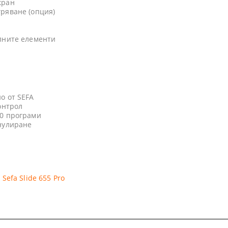
кран
ряване (опция)
лните елементи
о от SEFA
онтрол
10 програми
нулиране
efa Slide 655 Pro