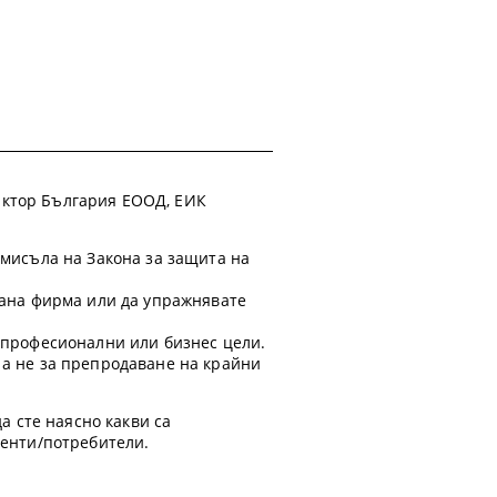
 Фактор България ЕООД, ЕИК
смисъла на Закона за защита на
ирана фирма или да упражнявате
а професионални или бизнес цели.
 а не за препродаване на крайни
а сте наясно какви са
иенти/потребители.