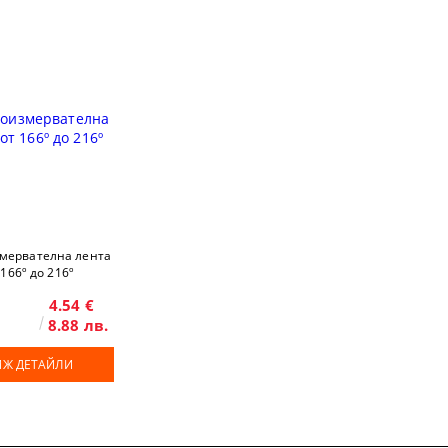
мервателна лента
 166º до 216º
4.54 €
8.88 лв.
ИЖ ДЕТАЙЛИ