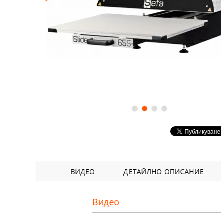
Аксесоари
DTF ФИЛМ
Софтуери
Удължени г
ВИДЕО
ДЕТАЙЛНО ОПИСАНИЕ
Видео