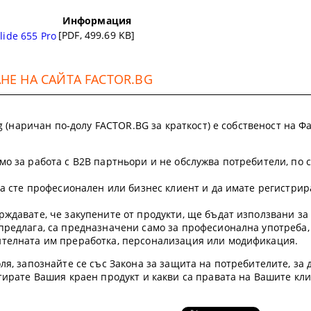
Информация
[PDF, 499.69 KB]
ide 655 Pro
Е НА САЙТА FACTOR.BG
.bg (наричан по-долу FACTOR.BG за краткост) е собственост на
мо за работа с B2B партньори и не обслужва потребители, по 
 да сте професионален или бизнес клиент и да имате регистр
рждавате, че закупените от продукти, ще бъдат използвани з
предлага, са предназначени само за професионална употреба,
ителната им преработка, персонализация или модификация.
ля, запознайте се със Закона за защита на потребителите, за д
етирате Вашия краен продукт и какви са правата на Вашите кл