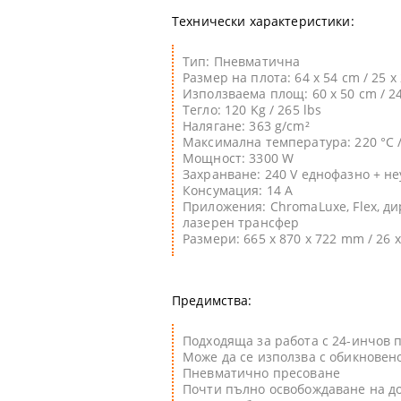
Технически характеристики:
Тип: Пневматична
Размер на плота: 64 x 54 cm / 25 x
Използваема площ: 60 x 50 cm / 24
Тегло:
120 Kg / 265 lbs
Налягане: 363 g/cm²
Максимална температура: 220 °C /
Мощност: 3300 W
Захранване: 240 V еднофазно + н
Консумация: 14 A
Приложения: ChromaLuxe, Flex, ди
лазерен трансфер
Размери:
665 x 870 x 722 mm / 26 x
Предимства:
Подходяща за работа с 24-инчов 
Може да се използва с обикновен
Пневматично пресоване
Почти пълно освобождаване на до