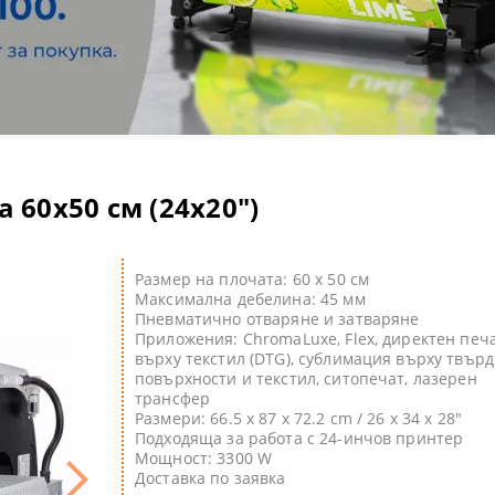
olor S - солвентни широкоформатни принтери
артон
лбуми и календари
нт консумативи
 ТЕРМОПРЕСИ
olor V - UV LED принтери
рмотрансферни медии
пенки
ПРЕСИ
ки и магнити
olor T - широкоформатни принтери/скенери POS/CAD/GIS
ОННИ ХАРТИИ
ини и консумативи
МАТЕРИАЛИ
roducer - роботи за запис и печат на CD/DVD/BluRay дискове
лвентен печат
C ТЕРМОПРЕСИ
а 60х50 см (24х20")
 принтери
 за термосублимационен печат
rsiFlex система за декорация
ВЕТООТДЕЛЯНЕ
И
Размер на плочата: 60 x 50 см
Максимална дебелина: 45 мм
ГЕЛ-СУБЛИМАЦИОННИ ПРИНТЕРИ
Пневматично отваряне и затваряне
Приложения: ChromaLuxe, Flex, директен печ
върху текстил (DTG), сублимация върху твър
ST ПРИНТЕРИ SAWGRASS
 CD/DVD/BD дискове за инк-джет печат
повърхности и текстил, ситопечат, лазерен
трансфер
и с бял и неонов тонер
имационни тениски
Размери:
66.5 x 87 x 72.2 cm / 26 x 34 x 28"
Подходяща за работа с 24-инчов принтер
Мощност: 3300 W
и за поддръжка
 лепящи картони
Доставка по заявка