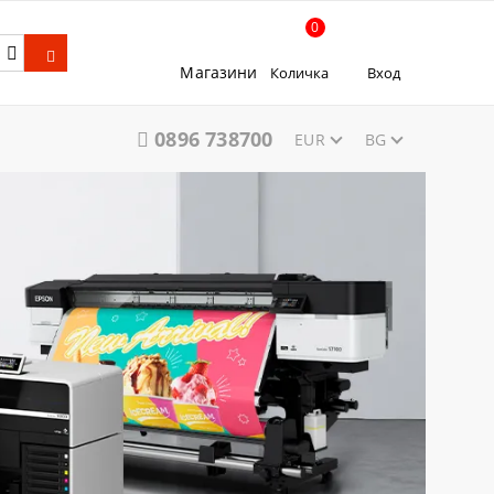
0
Магазини
Количка
Вход
0896 738700
EUR
BG