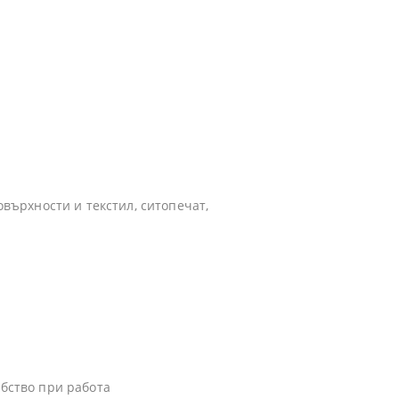
овърхности и текстил, ситопечат,
обство при работа