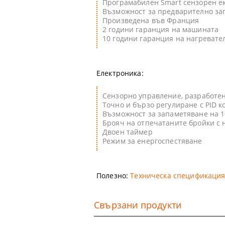
Програмабилен Smart сензорен е
Възможност за предварително заг
Произведена във Франция
2 години гаранция на машината
10 години гаранция на нагревате
Електроника:
Сензорно управление, разработен
Точно и бързо регулиране с PID к
Възможност за запаметяване на 
Брояч на отпечатаните бройки с 
Двоен таймер
Режим за енергоспестяване
Полезно:
Техническа спецификация S
Свързани продукти