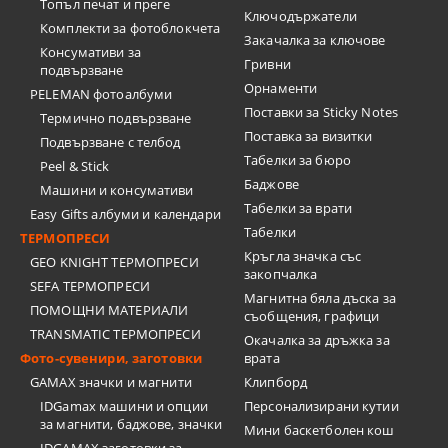
Топъл печат и преге
Ключодържатели
Комплекти за фотоблокчета
Закачалка за ключове
Консумативи за
Гривни
подвързване
Орнаменти
PELEMAN фотоалбуми
Поставки за Sticky Notes
Термично подвързване
Поставка за визитки
Подвързване с телбод
Tабелки за бюро
Peel & Stick
Баджове
Машини и консумативи
Табелки за врати
Easy Gifts албуми и календари
Табелки
ТЕРМОПРЕСИ
Кръгла значка със
GEO KNIGHT ТЕРМОПРЕСИ
закопчалка
SEFA ТЕРМОПРЕСИ
Магнитна бяла дъска за
ПОМОЩНИ МАТЕРИАЛИ
съобщения, графици
TRANSMATIC ТЕРМОПРЕСИ
Окачалка за дръжка за
Фото-сувенири, заготовки
врата
GAMAX значки и магнити
Клипборд
IDGamax машини и опции
Персонализирани кутии
за магнити, баджове, значки
Мини баскетболен кош