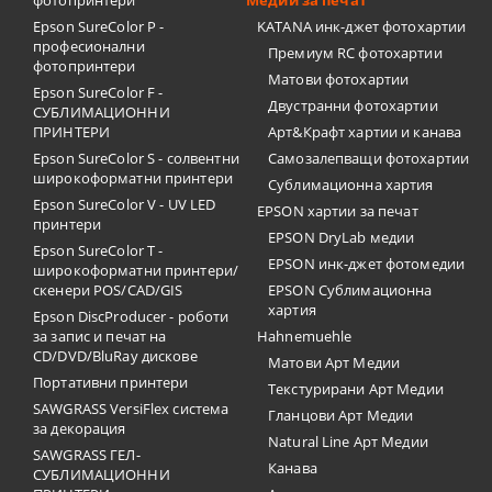
фотопринтери
Медии за печат
Epson SureColor P -
KATANA инк-джет фотохартии
професионални
Премиум RC фотохартии
фотопринтери
Матови фотохартии
Epson SureColor F -
Двустранни фотохартии
СУБЛИМАЦИОННИ
ПРИНТЕРИ
Арт&Крафт хартии и канава
Epson SureColor S - солвентни
Самозалепващи фотохартии
широкоформатни принтери
Сублимационна хартия
Epson SureColor V - UV LED
EPSON хартии за печат
принтери
EPSON DryLab медии
Epson SureColor T -
EPSON инк-джет фотомедии
широкоформатни принтери/
скенери POS/CAD/GIS
EPSON Сублимационна
хартия
Epson DiscProducer - роботи
за запис и печат на
Hahnemuehle
CD/DVD/BluRay дискове
Матови Арт Медии
Портативни принтери
Текстурирани Арт Медии
SAWGRASS VersiFlex система
Гланцови Арт Медии
за декорация
Natural Line Арт Медии
SAWGRASS ГЕЛ-
Канава
СУБЛИМАЦИОННИ