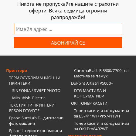
Никога не пропускайте нашите страхотни
оферти. Всяка седмица огромни
разпродажби!
Принтери
ChromaBlast-R 3300/7700 гел-
мастила за памук
ТЕРМОСУБЛИМАЦИОННИ
ПРИНТЕРИ
DuPont Artistri P5000+
SINFONIA / SWIFT PHOTO
DTG МАСТИЛА И
КОНСУМАТИВИ
Mitsubishi Electric
OKI ТОНЕР КАСЕТИ
ТЕКСТИЛНИ ПРИНТЕРИ
EPSON DTG/DTF
Тонер касети и консумативи
за ES7411WT/Pro7411WT
Epson SureLab D - дигитални
фотомашини
Тонер касети и консумативи
за OKI Pro8432WT
Epson L-серия икономични