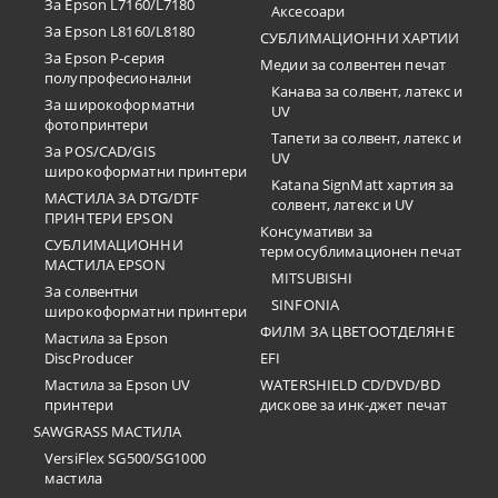
За Epson L7160/L7180
Аксесоари
За Epson L8160/L8180
СУБЛИМАЦИОННИ ХАРТИИ
За Epson P-серия
Медии за солвентен печат
полупрофесионални
Канава за солвент, латекс и
За широкоформатни
UV
фотопринтери
Тапети за солвент, латекс и
За POS/CAD/GIS
UV
широкоформатни принтери
Katana SignMatt хартия за
МАСТИЛА ЗА DTG/DTF
солвент, латекс и UV
ПРИНТЕРИ EPSON
Консумативи за
СУБЛИМАЦИОННИ
термосублимационен печат
МАСТИЛА EPSON
MITSUBISHI
За солвентни
SINFONIA
широкоформатни принтери
ФИЛМ ЗА ЦВЕТООТДЕЛЯНЕ
Мастила за Epson
DiscProducer
EFI
Мастила за Epson UV
WATERSHIELD CD/DVD/BD
принтери
дискове за инк-джет печат
SAWGRASS МАСТИЛА
VersiFlex SG500/SG1000
мастила