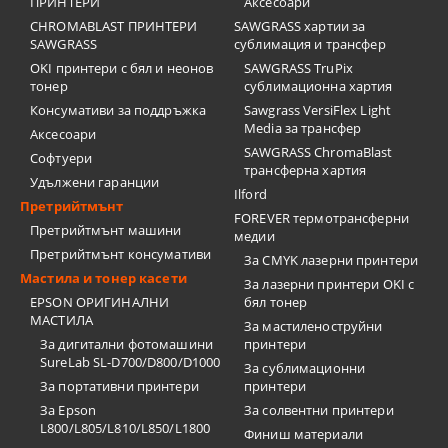
ПРИНТЕРИ
Аксесоари
CHROMABLAST ПРИНТЕРИ
SAWGRASS хартии за
SAWGRASS
сублимация и трансфер
OKI принтери с бял и неонов
SAWGRASS TruPix
тонер
сублимационна хартия
Консумативи за поддръжка
Sawgrass VersiFlex Light
Media за трансфер
Аксесоари
SAWGRASS ChromaBlast
Софтуери
трансферна хартия
Удължени гаранции
Ilford
Претрийтмънт
FOREVER термотрансферни
Претрийтмънт машини
медии
Претрийтмънт консумативи
За CMYK лазерни принтери
Мастила и тонер касети
За лазерни принтери OKI с
EPSON ОРИГИНАЛНИ
бял тонер
МАСТИЛА
За мастиленоструйни
За дигитални фотомашини
принтери
SureLab SL-D700/D800/D1000
За сублимационни
За портативни принтери
принтери
За Epson
За солвентни принтери
L800/L805/L810/L850/L1800
Финиш материали