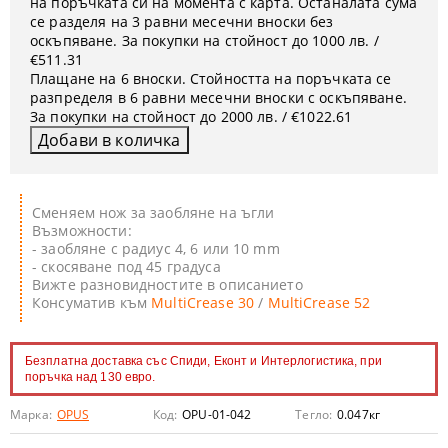
на поръчката си на момента с карта. Останалата сума
се разделя на 3 равни месечни вноски без
оскъпяване. За покупки на стойност до 1000 лв. /
€511.31
Плащане на 6 вноски. Стойността на поръчката се
разпределя в 6 равни месечни вноски с оскъпяване.
За покупки на стойност до 2000 лв. / €1022.61
Сменяем нож за заобляне на ъгли
Възможности:
- заобляне с радиус 4, 6 или 10 mm
- скосяване под 45 градуса
Вижте разновидностите в описанието
Консуматив към
MultiCrease 30
/
MultiCrease 52
Безплатна доставка със Спиди, Еконт и Интерлогистика, при
поръчка над 130 евро.
Марка:
OPUS
Код:
OPU-01-042
Тегло:
0.047
кг