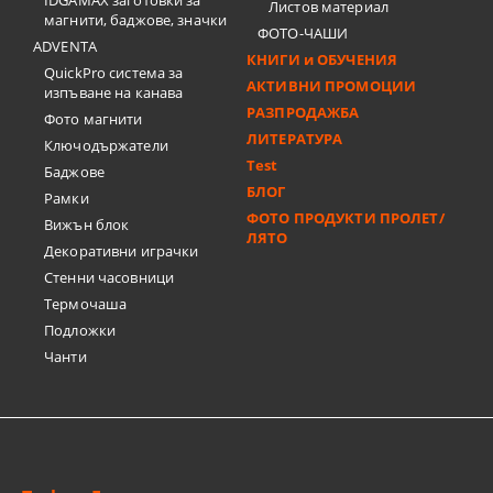
IDGAMAX заготовки за
Листов материал
магнити, баджове, значки
ФОТО-ЧАШИ
ADVENTA
КНИГИ и ОБУЧЕНИЯ
QuickPro система за
АКТИВНИ ПРОМОЦИИ
изпъване на канава
РАЗПРОДАЖБА
Фото магнити
ЛИТЕРАТУРА
Ключодържатели
Test
Баджове
БЛОГ
Рамки
ФОТО ПРОДУКТИ ПРОЛЕТ/
Вижън блок
ЛЯТО
Декоративни играчки
Стенни часовници
Термочашa
Подложки
Чанти