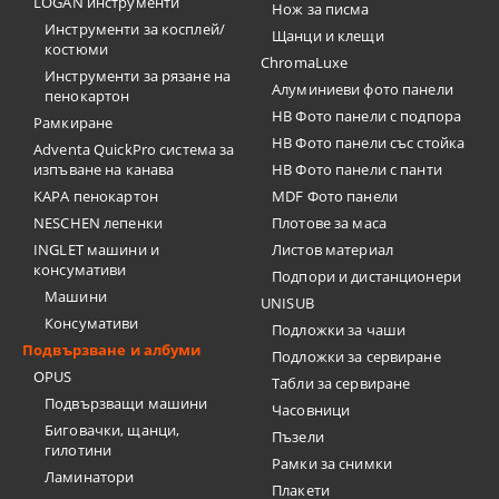
LOGAN инструменти
Нож за писма
Инструменти за косплей/
Щанци и клещи
костюми
ChromaLuxe
Инструменти за рязане на
Алуминиеви фото панели
пенокартон
HB Фото панели с подпора
Рамкиране
HB Фото панели със стойка
Adventa QuickPro система за
изпъване на канава
HB Фото панели с панти
KAPA пенокартон
MDF Фото панели
NESCHEN лепенки
Плотове за маса
INGLET машини и
Листов материал
консумативи
Подпори и дистанционери
Машини
UNISUB
Консумативи
Подложки за чаши
Подвързване и албуми
Подложки за сервиране
OPUS
Табли за сервиране
Подвързващи машини
Часовници
Биговачки, щанци,
Пъзели
гилотини
Рамки за снимки
Ламинатори
Плакети