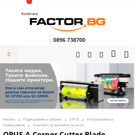
0
Количка
0896 738700
Начало
Подвързване и албуми
OPUS
Консумативи за
подвързване
Комплект за заобляне на ъгли
OPUS-А Corner Cutter Blade