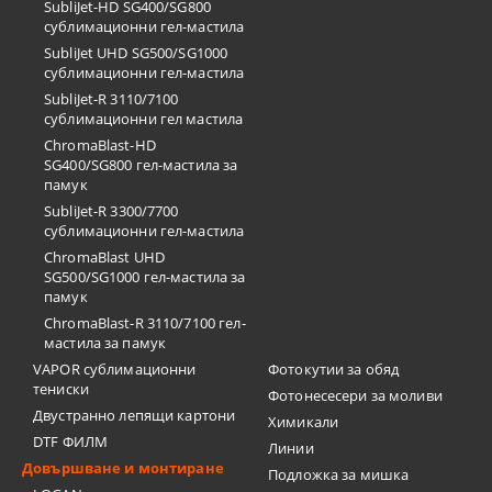
SubliJet-HD SG400/SG800
сублимационни гел-мастила
SubliJet UHD SG500/SG1000
сублимационни гел-мастила
SubliJet-R 3110/7100
сублимационни гел мастила
ChromaBlast-HD
SG400/SG800 гел-мастила за
памук
SubliJet-R 3300/7700
сублимационни гел-мастила
ChromaBlast UHD
SG500/SG1000 гел-мастила за
памук
ChromaBlast-R 3110/7100 гел-
мастила за памук
VAPOR сублимационни
Фотокутии за обяд
тениски
Фотонесесери за моливи
Двустранно лепящи картони
Химикали
DTF ФИЛМ
Линии
Довършване и монтиране
Подложка за мишка