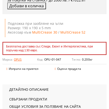
За покупки на стойност до 2000 лв. / €1022.61
Подложка при заобляне на ъгли
Размер: 190 х 190 х 5 mm
Аксесоар към
MultiCrease 30
/
MultiCrease 52
Безплатна доставка със Спиди, Еконт и Интерлогистика, при
поръчка над 130 евро.
Марка:
OPUS
Код:
OPU-01-047
Тегло:
0.200
кг
Изпрати на приятел
Оцени продукта
ДЕТАЙЛНО ОПИСАНИЕ
СВЪРЗАНИ ПРОДУКТИ
ОБЩИ УСЛОВИЯ ЗА ПОЛЗВАНЕ НА САЙТА