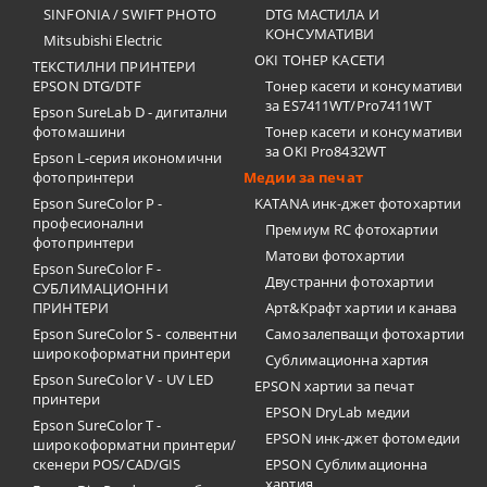
SINFONIA / SWIFT PHOTO
DTG МАСТИЛА И
КОНСУМАТИВИ
Mitsubishi Electric
OKI ТОНЕР КАСЕТИ
ТЕКСТИЛНИ ПРИНТЕРИ
EPSON DTG/DTF
Тонер касети и консумативи
за ES7411WT/Pro7411WT
Epson SureLab D - дигитални
фотомашини
Тонер касети и консумативи
за OKI Pro8432WT
Epson L-серия икономични
фотопринтери
Медии за печат
Epson SureColor P -
KATANA инк-джет фотохартии
професионални
Премиум RC фотохартии
фотопринтери
Матови фотохартии
Epson SureColor F -
Двустранни фотохартии
СУБЛИМАЦИОННИ
ПРИНТЕРИ
Арт&Крафт хартии и канава
Epson SureColor S - солвентни
Самозалепващи фотохартии
широкоформатни принтери
Сублимационна хартия
Epson SureColor V - UV LED
EPSON хартии за печат
принтери
EPSON DryLab медии
Epson SureColor T -
EPSON инк-джет фотомедии
широкоформатни принтери/
скенери POS/CAD/GIS
EPSON Сублимационна
хартия