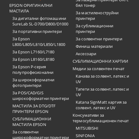
EPSON ОРИГИНАЛНИ
бял тонер
МАСТИЛА
За мастиленоструйни
За дигитални фотомашини
принтери
SureLab SL-D700/D800/D1000
За сублимационни
За портативни принтери
принтери
За Epson
За солвентни принтери
L800/L805/L810/L850/L1800
Финиш материали
За Epson L7160/L7180
Аксесоари
За Epson L8160/L8180
СУБЛИМАЦИОННИ ХАРТИИ
За Epson P-серия
Медии за солвентен печат
полупрофесионални
Канава за солвент, латекс и
За широкоформатни
UV
фотопринтери
Тапети за солвент, латекс и
За POS/CAD/GIS
UV
широкоформатни принтери
Katana SignMatt хартия за
МАСТИЛА ЗА DTG/DTF
солвент, латекс и UV
ПРИНТЕРИ EPSON
Консумативи за
СУБЛИМАЦИОННИ
термосублимационен печат
МАСТИЛА EPSON
MITSUBISHI
За солвентни
SINFONIA
широкоформатни принтери