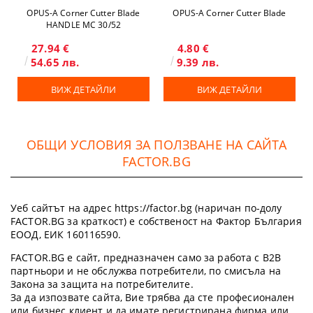
OPUS-А Corner Cutter Blade
OPUS-А Corner Cutter Blade
HANDLE MC 30/52
27.94 €
4.80 €
54.65 лв.
9.39 лв.
ВИЖ ДЕТАЙЛИ
ВИЖ ДЕТАЙЛИ
ОБЩИ УСЛОВИЯ ЗА ПОЛЗВАНЕ НА САЙТА
FACTOR.BG
Уеб сайтът на адрес https://factor.bg (наричан по-долу
FACTOR.BG за краткост) е собственост на Фактор България
ЕООД, ЕИК 160116590.
FACTOR.BG е сайт, предназначен само за работа с B2B
партньори и не обслужва потребители, по смисъла на
Закона за защита на потребителите.
За да изпозвате сайта, Вие трябва да сте професионален
или бизнес клиент и да имате регистрирана фирма или