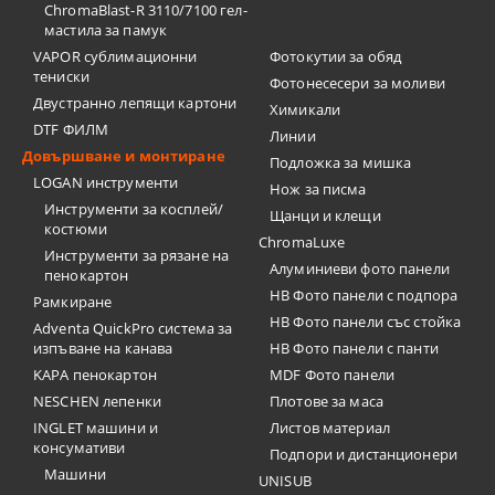
ChromaBlast-R 3110/7100 гел-
мастила за памук
VAPOR сублимационни
Фотокутии за обяд
тениски
Фотонесесери за моливи
Двустранно лепящи картони
Химикали
DTF ФИЛМ
Линии
Довършване и монтиране
Подложка за мишка
LOGAN инструменти
Нож за писма
Инструменти за косплей/
Щанци и клещи
костюми
ChromaLuxe
Инструменти за рязане на
Алуминиеви фото панели
пенокартон
HB Фото панели с подпора
Рамкиране
HB Фото панели със стойка
Adventa QuickPro система за
изпъване на канава
HB Фото панели с панти
KAPA пенокартон
MDF Фото панели
NESCHEN лепенки
Плотове за маса
INGLET машини и
Листов материал
консумативи
Подпори и дистанционери
Машини
UNISUB