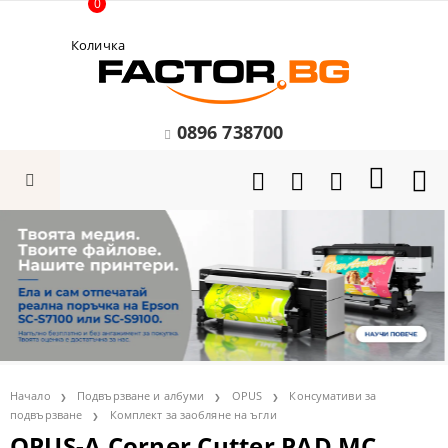
0
Количка
0896 738700
Начало
Подвързване и албуми
OPUS
Консумативи за
подвързване
Комплект за заобляне на ъгли
OPUS-А Corner Cutter PAD MC