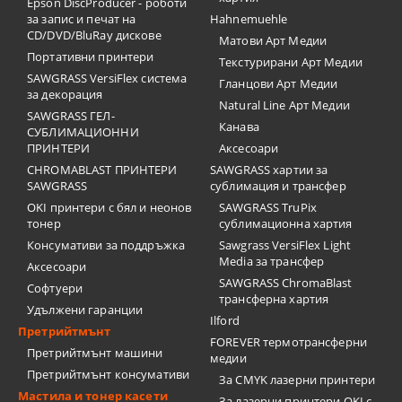
Epson DiscProducer - роботи
за запис и печат на
Hahnemuehle
CD/DVD/BluRay дискове
Матови Арт Медии
Портативни принтери
Текстурирани Арт Медии
SAWGRASS VersiFlex система
Гланцови Арт Медии
за декорация
Natural Line Арт Медии
SAWGRASS ГЕЛ-
Канава
СУБЛИМАЦИОННИ
ПРИНТЕРИ
Аксесоари
CHROMABLAST ПРИНТЕРИ
SAWGRASS хартии за
SAWGRASS
сублимация и трансфер
OKI принтери с бял и неонов
SAWGRASS TruPix
тонер
сублимационна хартия
Консумативи за поддръжка
Sawgrass VersiFlex Light
Media за трансфер
Аксесоари
SAWGRASS ChromaBlast
Софтуери
трансферна хартия
Удължени гаранции
Ilford
Претрийтмънт
FOREVER термотрансферни
Претрийтмънт машини
медии
Претрийтмънт консумативи
За CMYK лазерни принтери
Мастила и тонер касети
За лазерни принтери OKI с