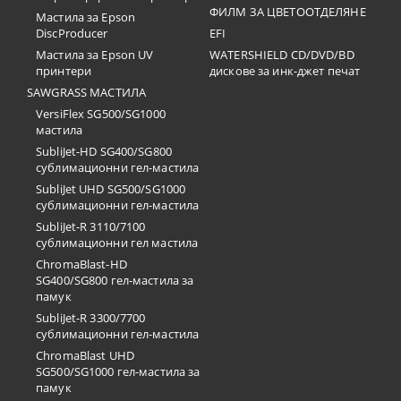
ФИЛМ ЗА ЦВЕТООТДЕЛЯНЕ
Мастила за Epson
DiscProducer
EFI
Мастила за Epson UV
WATERSHIELD CD/DVD/BD
принтери
дискове за инк-джет печат
SAWGRASS МАСТИЛА
VersiFlex SG500/SG1000
мастила
SubliJet-HD SG400/SG800
сублимационни гел-мастила
SubliJet UHD SG500/SG1000
сублимационни гел-мастила
SubliJet-R 3110/7100
сублимационни гел мастила
ChromaBlast-HD
SG400/SG800 гел-мастила за
памук
SubliJet-R 3300/7700
сублимационни гел-мастила
ChromaBlast UHD
SG500/SG1000 гел-мастила за
памук