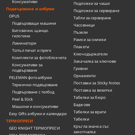
Консумативи
Подложки за чаши
Подвързване и албуми
Подложки за сервиране
OPUS
Табли за сервиране
Подвързващи машини
Часовници
Биговачки, щанци,
Пъзели
гилотини
Рамки за снимки
Ламинатори
Плакети
Топъл печат и преге
Ключодържатели
Комплекти за фотоблокчета
Закачалка за ключове
Консумативи за
Гривни
подвързване
Орнаменти
PELEMAN фотоалбуми
Поставки за Sticky Notes
Термично подвързване
Поставка за визитки
Подвързване с телбод
Tабелки за бюро
Peel & Stick
Баджове
Машини и консумативи
Табелки за врати
Easy Gifts албуми и календари
Табелки
ТЕРМОПРЕСИ
Кръгла значка със
GEO KNIGHT ТЕРМОПРЕСИ
закопчалка