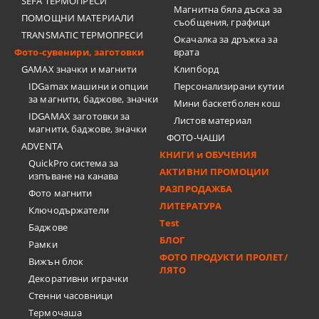
SEFA ТЕРМОПРЕСИ
Магнитна бяла дъска за
ПОМОЩНИ МАТЕРИАЛИ
съобщения, графици
TRANSMATIC ТЕРМОПРЕСИ
Окачалка за дръжка за
Фото-сувенири, заготовки
врата
GAMAX значки и магнити
Клипборд
IDGamax машини и опции
Персонализирани кутии
за магнити, баджове, значки
Мини баскетболен кош
IDGAMAX заготовки за
Листов материал
магнити, баджове, значки
ФОТО-ЧАШИ
ADVENTA
КНИГИ и ОБУЧЕНИЯ
QuickPro система за
АКТИВНИ ПРОМОЦИИ
изпъване на канава
РАЗПРОДАЖБА
Фото магнити
ЛИТЕРАТУРА
Ключодържатели
Test
Баджове
БЛОГ
Рамки
ФОТО ПРОДУКТИ ПРОЛЕТ/
Вижън блок
ЛЯТО
Декоративни играчки
Стенни часовници
Термочашa