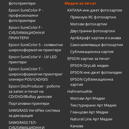
фотопринтери
Медии за печат
Epson SureColor P -
KATANA инк-джет фотохартии
професионални
Премиум RC фотохартии
фотопринтери
Матови фотохартии
Epson SureColor F -
Двустранни фотохартии
СУБЛИМАЦИОННИ
ПРИНТЕРИ
Арт&Крафт хартии и канава
Epson SureColor S - солвентни
Самозалепващи фотохартии
широкоформатни принтери
Сублимационна хартия
Epson SureColor V - UV LED
EPSON хартии за печат
принтери
EPSON DryLab медии
Epson SureColor T -
EPSON инк-джет фотомедии
широкоформатни принтери/
скенери POS/CAD/GIS
EPSON Сублимационна
хартия
Epson DiscProducer - роботи
за запис и печат на
Hahnemuehle
CD/DVD/BluRay дискове
Матови Арт Медии
Портативни принтери
Текстурирани Арт Медии
SAWGRASS VersiFlex система
Гланцови Арт Медии
за декорация
Natural Line Арт Медии
SAWGRASS ГЕЛ-
Канава
СУБЛИМАЦИОННИ