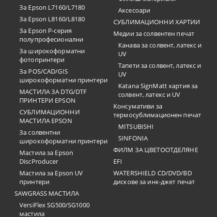
За Epson L7160/L7180
Аксесоари
За Epson L8160/L8180
СУБЛИМАЦИОННИ ХАРТИИ
За Epson P-серия
Медии за солвентен печат
полупрофесионални
Канава за солвент, латекс и
За широкоформатни
UV
фотопринтери
Тапети за солвент, латекс и
За POS/CAD/GIS
UV
широкоформатни принтери
Katana SignMatt хартия за
МАСТИЛА ЗА DTG/DTF
солвент, латекс и UV
ПРИНТЕРИ EPSON
Консумативи за
СУБЛИМАЦИОННИ
термосублимационен печат
МАСТИЛА EPSON
MITSUBISHI
За солвентни
SINFONIA
широкоформатни принтери
ФИЛМ ЗА ЦВЕТООТДЕЛЯНЕ
Мастила за Epson
DiscProducer
EFI
Мастила за Epson UV
WATERSHIELD CD/DVD/BD
принтери
дискове за инк-джет печат
SAWGRASS МАСТИЛА
VersiFlex SG500/SG1000
мастила