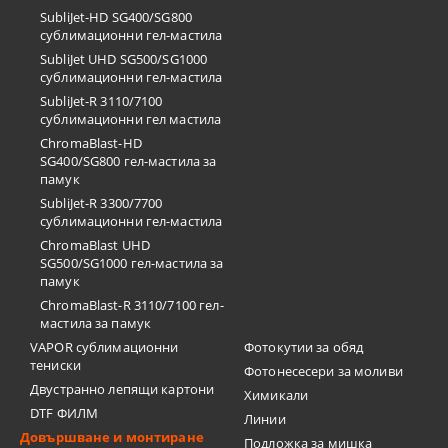
SubliJet-HD SG400/SG800
сублимационни гел-мастила
SubliJet UHD SG500/SG1000
сублимационни гел-мастила
SubliJet-R 3110/7100
сублимационни гел мастила
ChromaBlast-HD
SG400/SG800 гел-мастила за
памук
SubliJet-R 3300/7700
сублимационни гел-мастила
ChromaBlast UHD
SG500/SG1000 гел-мастила за
памук
ChromaBlast-R 3110/7100 гел-
мастила за памук
VAPOR сублимационни
Фотокутии за обяд
тениски
Фотонесесери за моливи
Двустранно лепящи картони
Химикали
DTF ФИЛМ
Линии
Довършване и монтиране
Подложка за мишка