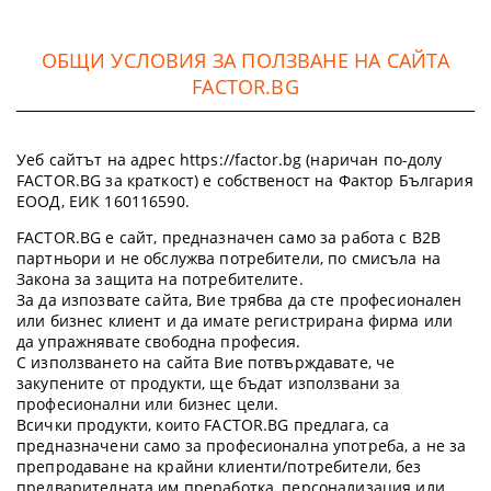
ОБЩИ УСЛОВИЯ ЗА ПОЛЗВАНЕ НА САЙТА
FACTOR.BG
Уеб сайтът на адрес https://factor.bg (наричан по-долу
FACTOR.BG за краткост) е собственост на Фактор България
ЕООД, ЕИК 160116590.
FACTOR.BG е сайт, предназначен само за работа с B2B
партньори и не обслужва потребители, по смисъла на
Закона за защита на потребителите.
За да изпозвате сайта, Вие трябва да сте професионален
или бизнес клиент и да имате регистрирана фирма или
да упражнявате свободна професия.
С използването на сайта Вие потвърждавате, че
закупените от продукти, ще бъдат използвани за
професионални или бизнес цели.
Всички продукти, които FACTOR.BG предлага, са
предназначени само за професионална употреба, а не за
препродаване на крайни клиенти/потребители, без
предварителната им преработка, персонализация или