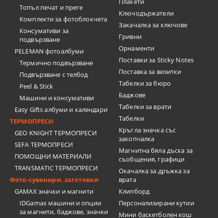
Плакети
Топъл печат и преге
Ключодържатели
Комплекти за фотоблокчета
Закачалка за ключове
Консумативи за
Гривни
подвързване
Орнаменти
PELEMAN фотоалбуми
Поставки за Sticky Notes
Термично подвързване
Поставка за визитки
Подвързване с телбод
Tабелки за бюро
Peel & Stick
Баджове
Машини и консумативи
Табелки за врати
Easy Gifts албуми и календари
Табелки
ТЕРМОПРЕСИ
Кръгла значка със
GEO KNIGHT ТЕРМОПРЕСИ
закопчалка
SEFA ТЕРМОПРЕСИ
Магнитна бяла дъска за
ПОМОЩНИ МАТЕРИАЛИ
съобщения, графици
TRANSMATIC ТЕРМОПРЕСИ
Окачалка за дръжка за
Фото-сувенири, заготовки
врата
GAMAX значки и магнити
Клипборд
IDGamax машини и опции
Персонализирани кутии
за магнити, баджове, значки
Мини баскетболен кош