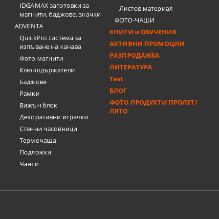
IDGAMAX заготовки за
Листов материал
магнити, баджове, значки
ФОТО-ЧАШИ
ADVENTA
КНИГИ и ОБУЧЕНИЯ
QuickPro система за
АКТИВНИ ПРОМОЦИИ
изпъване на канава
РАЗПРОДАЖБА
Фото магнити
ЛИТЕРАТУРА
Ключодържатели
Test
Баджове
БЛОГ
Рамки
ФОТО ПРОДУКТИ ПРОЛЕТ/
Вижън блок
ЛЯТО
Декоративни играчки
Стенни часовници
Термочашa
Подложки
Чанти