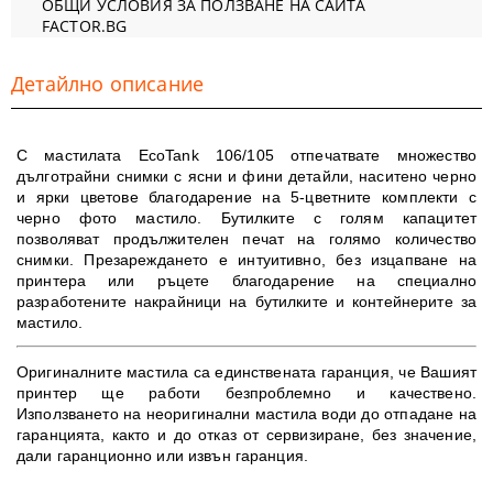
ОБЩИ УСЛОВИЯ ЗА ПОЛЗВАНЕ НА САЙТА
FACTOR.BG
Детайлно описание
С мастилата EcoTank 106/105 отпечатвате множество
дълготрайни снимки с ясни и фини детайли, наситено черно
и ярки цветове благодарение на 5-цветните комплекти с
черно фото мастило. Бутилките с голям капацитет
позволяват продължителен печат на голямо количество
снимки. Презареждането е интуитивно, без изцапване на
принтера или ръцете благодарение на специално
разработените накрайници на бутилките и контейнерите за
мастило.
Оригиналните мастила са единствената гаранция, че Вашият
принтер ще работи безпроблемно и качествено.
Използването на неоригинални мастила води до отпадане на
гаранцията, както и до отказ от сервизиране, без значение,
дали гаранционно или извън гаранция.