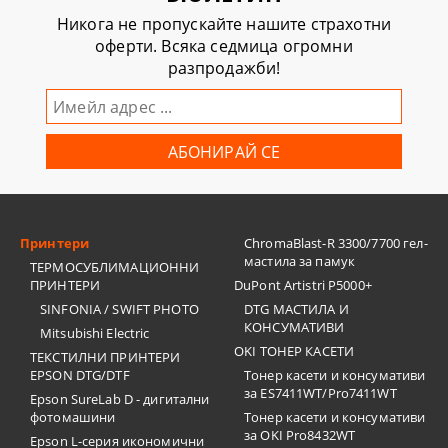
Никога не пропускайте нашите страхотни
оферти. Всяка седмица огромни
разпродажби!
Принтери
ChromaBlast-R 3300/7700 гел-
мастила за памук
ТЕРМОСУБЛИМАЦИОННИ
ПРИНТЕРИ
DuPont Artistri P5000+
SINFONIA / SWIFT PHOTO
DTG МАСТИЛА И
КОНСУМАТИВИ
Mitsubishi Electric
OKI ТОНЕР КАСЕТИ
ТЕКСТИЛНИ ПРИНТЕРИ
EPSON DTG/DTF
Тонер касети и консумативи
за ES7411WT/Pro7411WT
Epson SureLab D - дигитални
фотомашини
Тонер касети и консумативи
за OKI Pro8432WT
Epson L-серия икономични