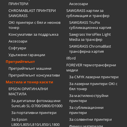
ПРИНТЕРИ
Аксесоари
CHROMABLAST ПРИНТЕРИ
SAWGRASS хартии за
SAWGRASS
сублимация и трансфер
OKI принтери с бял и неонов
SAWGRASS TruPix
тонер
сублимационна хартия
Консумативи за поддръжка
Sawgrass VersiFlex Light
Media за трансфер
Аксесоари
SAWGRASS ChromaBlast
Софтуери
трансферна хартия
Удължени гаранции
Ilford
Претрийтмънт
FOREVER термотрансферни
Претрийтмънт машини
медии
Претрийтмънт консумативи
За CMYK лазерни принтери
Мастила и тонер касети
За лазерни принтери OKI с
EPSON ОРИГИНАЛНИ
бял тонер
МАСТИЛА
За мастиленоструйни
За дигитални фотомашини
принтери
SureLab SL-D700/D800/D1000
За сублимационни
За портативни принтери
принтери
За Epson
За солвентни принтери
L800/L805/L810/L850/L1800
Финиш материали