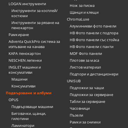
LOGAN инструменти
Нож за писма
Инструменти за косплей/
Щанци и клещи
костюми
ChromaLuxe
Инструменти за рязане на
Алуминиеви фото панели
пенокартон
HB Фото панели с подпора
Рамкиране
HB Фото панели със стойка
Adventa QuickPro система за
изпъване на канава
HB Фото панели с панти
KAPA пенокартон
MDF Фото панели
NESCHEN лепенки
Плотове за маса
INGLET машини и
Листов материал
консумативи
Подпори и дистанционери
Машини
UNISUB
Консумативи
Подложки за чаши
Подвързване и албуми
Подложки за сервиране
OPUS
Табли за сервиране
Подвързващи машини
Часовници
Биговачки, щанци,
Пъзели
гилотини
Рамки за снимки
Ламинатори