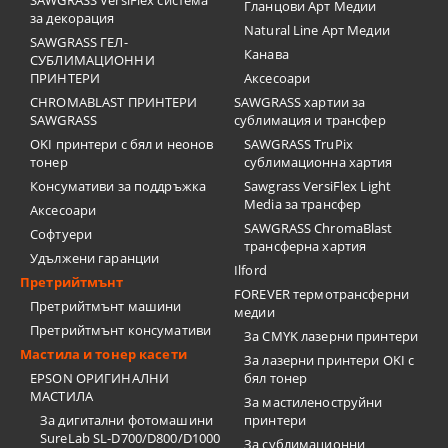
SAWGRASS VersiFlex система
Гланцови Арт Медии
за декорация
Natural Line Арт Медии
SAWGRASS ГЕЛ-
Канава
СУБЛИМАЦИОННИ
ПРИНТЕРИ
Аксесоари
CHROMABLAST ПРИНТЕРИ
SAWGRASS хартии за
SAWGRASS
сублимация и трансфер
OKI принтери с бял и неонов
SAWGRASS TruPix
тонер
сублимационна хартия
Консумативи за поддръжка
Sawgrass VersiFlex Light
Media за трансфер
Аксесоари
SAWGRASS ChromaBlast
Софтуери
трансферна хартия
Удължени гаранции
Ilford
Претрийтмънт
FOREVER термотрансферни
Претрийтмънт машини
медии
Претрийтмънт консумативи
За CMYK лазерни принтери
Мастила и тонер касети
За лазерни принтери OKI с
EPSON ОРИГИНАЛНИ
бял тонер
МАСТИЛА
За мастиленоструйни
За дигитални фотомашини
принтери
SureLab SL-D700/D800/D1000
За сублимационни