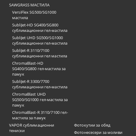
SAWGRASS МАСТИЛА
VersiFlex SG500/SG1000
мастила
SubliJet-HD SG400/SG800
сублимационни гел-мастила
SubliJet UHD SG500/SG1000
сублимационни гел-мастила
SubliJet-R 3110/7100
сублимационни гел мастила
ChromaBlast-HD
SG400/SG800 гел-мастила за
памук
SubliJet-R 3300/7700
сублимационни гел-мастила
ChromaBlast UHD
SG500/SG1000 гел-мастила за
памук
ChromaBlast-R 3110/7100 гел-
мастила за памук
VAPOR сублимационни
Фотокутии за обяд
тениски
Фотонесесери за моливи