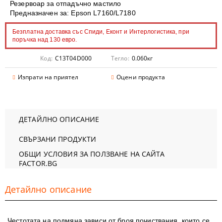
Резервоар за отпадъчно мастило
Предназначен за: Epson L7160/L7180
Безплатна доставка със Спиди, Еконт и Интерлогистика, при
поръчка над 130 евро.
Код:
C13T04D000
Тегло:
0.060
кг
Изпрати на приятел
Оцени продукта
ДЕТАЙЛНО ОПИСАНИЕ
СВЪРЗАНИ ПРОДУКТИ
ОБЩИ УСЛОВИЯ ЗА ПОЛЗВАНЕ НА САЙТА
FACTOR.BG
Детайлно описание
Честотата на подмяна зависи от броя почиствания, които се