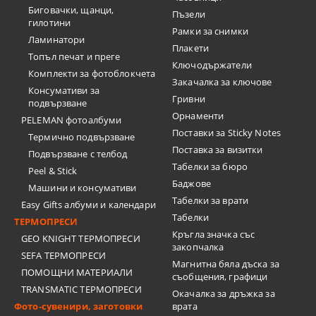
Биговачки, щанци,
Пъзели
гилотини
Рамки за снимки
Ламинатори
Плакети
Топъл печат и преге
Ключодържатели
Комплекти за фотоблокчета
Закачалка за ключове
Консумативи за
Гривни
подвързване
Орнаменти
PELEMAN фотоалбуми
Поставки за Sticky Notes
Термично подвързване
Поставка за визитки
Подвързване с телбод
Tабелки за бюро
Peel & Stick
Баджове
Машини и консумативи
Табелки за врати
Easy Gifts албуми и календари
Табелки
ТЕРМОПРЕСИ
Кръгла значка със
GEO KNIGHT ТЕРМОПРЕСИ
закопчалка
SEFA ТЕРМОПРЕСИ
Магнитна бяла дъска за
ПОМОЩНИ МАТЕРИАЛИ
съобщения, графици
TRANSMATIC ТЕРМОПРЕСИ
Окачалка за дръжка за
Фото-сувенири, заготовки
врата