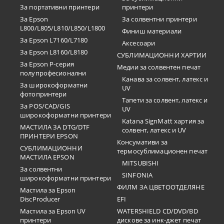
За портативни принтери
принтери
За Epson
За солвентни принтери
L800/L805/L810/L850/L1800
Финиш материали
За Epson L7160/L7180
Аксесоари
За Epson L8160/L8180
СУБЛИМАЦИОННИ ХАРТИИ
За Epson P-серия
Медии за солвентен печат
полупрофесионални
Канава за солвент, латекс и
За широкоформатни
UV
фотопринтери
Тапети за солвент, латекс и
За POS/CAD/GIS
UV
широкоформатни принтери
Katana SignMatt хартия за
МАСТИЛА ЗА DTG/DTF
солвент, латекс и UV
ПРИНТЕРИ EPSON
Консумативи за
СУБЛИМАЦИОННИ
термосублимационен печат
МАСТИЛА EPSON
MITSUBISHI
За солвентни
SINFONIA
широкоформатни принтери
ФИЛМ ЗА ЦВЕТООТДЕЛЯНЕ
Мастила за Epson
DiscProducer
EFI
Мастила за Epson UV
WATERSHIELD CD/DVD/BD
принтери
дискове за инк-джет печат