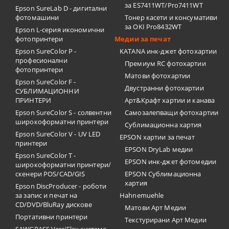
за ES7411WT/Pro7411WT
Epson SureLab D - дигитални
фотомашини
Тонер касети и консумативи
за OKI Pro8432WT
Epson L-серия икономични
фотопринтери
Медии за печат
Epson SureColor P -
KATANA инк-джет фотохартии
професионални
Премиум RC фотохартии
фотопринтери
Матови фотохартии
Epson SureColor F -
Двустранни фотохартии
СУБЛИМАЦИОННИ
ПРИНТЕРИ
Арт&Крафт хартии и канава
Epson SureColor S - солвентни
Самозалепващи фотохартии
широкоформатни принтери
Сублимационна хартия
Epson SureColor V - UV LED
EPSON хартии за печат
принтери
EPSON DryLab медии
Epson SureColor T -
EPSON инк-джет фотомедии
широкоформатни принтери/
скенери POS/CAD/GIS
EPSON Сублимационна
хартия
Epson DiscProducer - роботи
за запис и печат на
Hahnemuehle
CD/DVD/BluRay дискове
Матови Арт Медии
Портативни принтери
Текстурирани Арт Медии