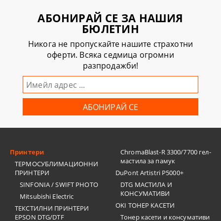
АБОНИРАЙ СЕ ЗА НАШИЯ
БЮЛЕТИН
Никога не пропускайте нашите страхотни
оферти. Всяка седмица огромни
разпродажби!
Принтери
ChromaBlast-R 3300/7700 гел-
мастила за памук
ТЕРМОСУБЛИМАЦИОННИ
ПРИНТЕРИ
DuPont Artistri P5000+
SINFONIA / SWIFT PHOTO
DTG МАСТИЛА И
КОНСУМАТИВИ
Mitsubishi Electric
OKI ТОНЕР КАСЕТИ
ТЕКСТИЛНИ ПРИНТЕРИ
EPSON DTG/DTF
Тонер касети и консумативи