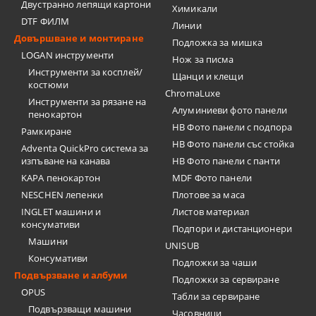
Двустранно лепящи картони
Химикали
DTF ФИЛМ
Линии
Довършване и монтиране
Подложка за мишка
LOGAN инструменти
Нож за писма
Инструменти за косплей/
Щанци и клещи
костюми
ChromaLuxe
Инструменти за рязане на
Алуминиеви фото панели
пенокартон
HB Фото панели с подпора
Рамкиране
HB Фото панели със стойка
Adventa QuickPro система за
изпъване на канава
HB Фото панели с панти
KAPA пенокартон
MDF Фото панели
NESCHEN лепенки
Плотове за маса
INGLET машини и
Листов материал
консумативи
Подпори и дистанционери
Машини
UNISUB
Консумативи
Подложки за чаши
Подвързване и албуми
Подложки за сервиране
OPUS
Табли за сервиране
Подвързващи машини
Часовници