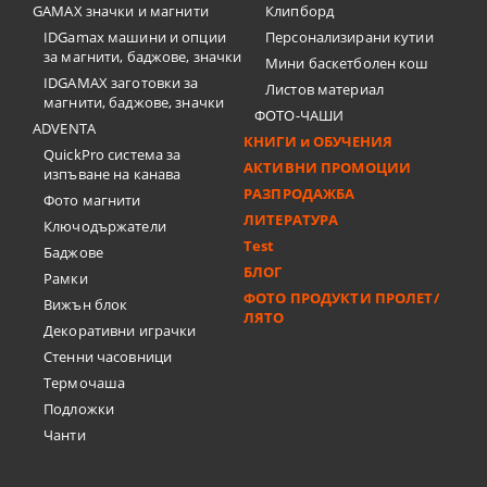
GAMAX значки и магнити
Клипборд
IDGamax машини и опции
Персонализирани кутии
за магнити, баджове, значки
Мини баскетболен кош
IDGAMAX заготовки за
Листов материал
магнити, баджове, значки
ФОТО-ЧАШИ
ADVENTA
КНИГИ и ОБУЧЕНИЯ
QuickPro система за
АКТИВНИ ПРОМОЦИИ
изпъване на канава
РАЗПРОДАЖБА
Фото магнити
ЛИТЕРАТУРА
Ключодържатели
Test
Баджове
БЛОГ
Рамки
ФОТО ПРОДУКТИ ПРОЛЕТ/
Вижън блок
ЛЯТО
Декоративни играчки
Стенни часовници
Термочашa
Подложки
Чанти