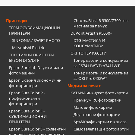
Принтери
ChromaBlast-R 3300/7700 гел-
мастила за памук
ТЕРМОСУБЛИМАЦИОННИ
ПРИНТЕРИ
DuPont Artistri P5000+
SINFONIA / SWIFT PHOTO
DTG МАСТИЛА И
КОНСУМАТИВИ
Mitsubishi Electric
OKI ТОНЕР КАСЕТИ
ТЕКСТИЛНИ ПРИНТЕРИ
EPSON DTG/DTF
Тонер касети и консумативи
за ES7411WT/Pro7411WT
Epson SureLab D - дигитални
фотомашини
Тонер касети и консумативи
за OKI Pro8432WT
Epson L-серия икономични
фотопринтери
Медии за печат
Epson SureColor P -
KATANA инк-джет фотохартии
професионални
Премиум RC фотохартии
фотопринтери
Матови фотохартии
Epson SureColor F -
Двустранни фотохартии
СУБЛИМАЦИОННИ
ПРИНТЕРИ
Арт&Крафт хартии и канава
Epson SureColor S - солвентни
Самозалепващи фотохартии
широкоформатни принтери