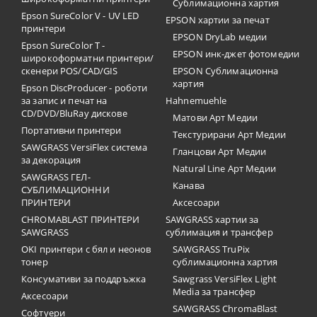
Сублимационна хартия
Epson SureColor V - UV LED
EPSON хартии за печат
принтери
EPSON DryLab медии
Epson SureColor T -
EPSON инк-джет фотомедии
широкоформатни принтери/
скенери POS/CAD/GIS
EPSON Сублимационна
хартия
Epson DiscProducer - роботи
за запис и печат на
Hahnemuehle
CD/DVD/BluRay дискове
Матови Арт Медии
Портативни принтери
Текстурирани Арт Медии
SAWGRASS VersiFlex система
Гланцови Арт Медии
за декорация
Natural Line Арт Медии
SAWGRASS ГЕЛ-
Канава
СУБЛИМАЦИОННИ
ПРИНТЕРИ
Аксесоари
CHROMABLAST ПРИНТЕРИ
SAWGRASS хартии за
SAWGRASS
сублимация и трансфер
OKI принтери с бял и неонов
SAWGRASS TruPix
тонер
сублимационна хартия
Консумативи за поддръжка
Sawgrass VersiFlex Light
Media за трансфер
Аксесоари
SAWGRASS ChromaBlast
Софтуери