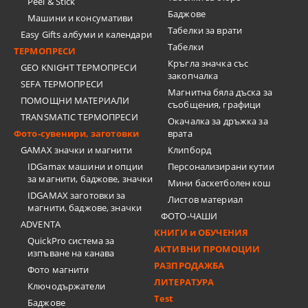
Peel & Stick
Баджове
Машини и консумативи
Табелки за врати
Easy Gifts албуми и календари
Табелки
ТЕРМОПРЕСИ
Кръгла значка със
GEO KNIGHT ТЕРМОПРЕСИ
закопчалка
SEFA ТЕРМОПРЕСИ
Магнитна бяла дъска за
ПОМОЩНИ МАТЕРИАЛИ
съобщения, графици
TRANSMATIC ТЕРМОПРЕСИ
Окачалка за дръжка за
Фото-сувенири, заготовки
врата
GAMAX значки и магнити
Клипборд
IDGamax машини и опции
Персонализирани кутии
за магнити, баджове, значки
Мини баскетболен кош
IDGAMAX заготовки за
Листов материал
магнити, баджове, значки
ФОТО-ЧАШИ
ADVENTA
КНИГИ и ОБУЧЕНИЯ
QuickPro система за
АКТИВНИ ПРОМОЦИИ
изпъване на канава
РАЗПРОДАЖБА
Фото магнити
ЛИТЕРАТУРА
Ключодържатели
Test
Баджове