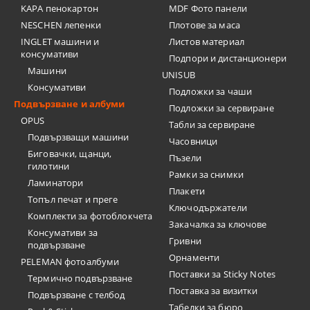
KAPA пенокартон
MDF Фото панели
NESCHEN лепенки
Плотове за маса
INGLET машини и
Листов материал
консумативи
Подпори и дистанционери
Машини
UNISUB
Консумативи
Подложки за чаши
Подвързване и албуми
Подложки за сервиране
OPUS
Табли за сервиране
Подвързващи машини
Часовници
Биговачки, щанци,
Пъзели
гилотини
Рамки за снимки
Ламинатори
Плакети
Топъл печат и преге
Ключодържатели
Комплекти за фотоблокчета
Закачалка за ключове
Консумативи за
Гривни
подвързване
Орнаменти
PELEMAN фотоалбуми
Поставки за Sticky Notes
Термично подвързване
Поставка за визитки
Подвързване с телбод
Tабелки за бюро