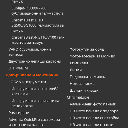
памук
SubliJet-R 3300/7700
сублимационни гел-мастила
ChromaBlast UHD
SG500/SG1000 гел-мастила за
памук
ChromaBlast-R 3110/7100 гел-
мастила за памук
VAPOR сублимационни
Фотокутии за обяд
тениски
Фотонесесери за моливи
Двустранно лепящи картони
Химикали
DTF ФИЛМ
Линии
Довършване и монтиране
Подложка за мишка
LOGAN инструменти
Нож за писма
Инструменти за косплей/
Щанци и клещи
костюми
ChromaLuxe
Инструменти за рязане на
Алуминиеви фото панели
пенокартон
HB Фото панели с подпора
Рамкиране
HB Фото панели със стойка
Adventa QuickPro система за
изпъване на канава
HB Фото панели с панти