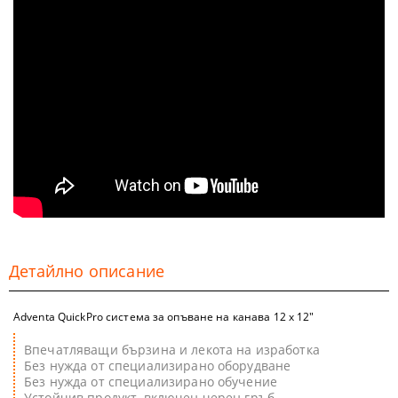
Детайлно описание
Adventa QuickPro система за опъване на канава 12 x 12"
Впечатляващи бързина и лекота на изработка
Без нужда от специализирано оборудване
Без нужда от специализирано обучение
Устойчив продукт, включен черен гръб