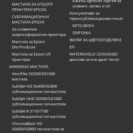
Katana SignMatt хартия за
МАСТИЛА ЗА DTG/DTF
солвент, латекс и UV
ПРИНТЕРИ EPSON
Консумативи за
СУБЛИМАЦИОННИ
термосублимационен печат
МАСТИЛА EPSON
MITSUBISHI
За солвентни
SINFONIA
широкоформатни принтери
ФИЛМ ЗА ЦВЕТООТДЕЛЯНЕ
Мастила за Epson
DiscProducer
EFI
Мастила за Epson UV
WATERSHIELD CD/DVD/BD
принтери
дискове за инк-джет печат
SAWGRASS МАСТИЛА
VersiFlex SG500/SG1000
мастила
SubliJet-HD SG400/SG800
сублимационни гел-мастила
SubliJet UHD SG500/SG1000
сублимационни гел-мастила
SubliJet-R 3110/7100
сублимационни гел мастила
ChromaBlast-HD
SG400/SG800 гел-мастила за