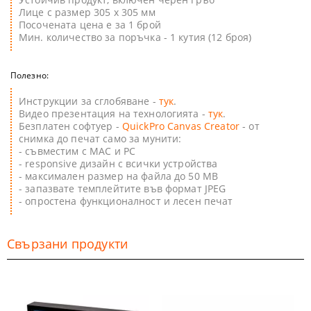
Лице с размер 305 х 305 мм
Посочената цена е за 1 брой
Мин. количество за поръчка - 1 кутия (12 броя)
Полезно:
Инструкции за сглобяване -
тук
.
Видео презентация на технологията -
тук
.
Безплатен софтуер -
QuickPro Canvas Creator
- от
снимка до печат само за мунити:
- съвместим с MAC и PC
- responsive дизайн с всички устройства
- максимален размер на файла до 50 MB
- запазвате темплейтите във формат JPEG
- опростена функционалност и лесен печат
Свързани продукти