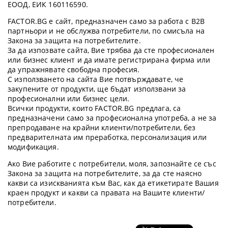
ЕООД, ЕИК 160116590.
FACTOR.BG е сайт, предназначен само за работа с B2B
партньори и не обслужва потребители, по смисъла на
Закона за защита на потребителите.
За да изпозвате сайта, Вие трябва да сте професионален
или бизнес клиент и да имате регистрирана фирма или
да упражнявате свободна професия.
С използването на сайта Вие потвърждавате, че
закупените от продукти, ще бъдат използвани за
професионални или бизнес цели.
Всички продукти, които FACTOR.BG предлага, са
предназначени само за професионална употреба, а не за
препродаване на крайни клиенти/потребители, без
предварителната им преработка, персонализация или
модификация.
Ако Вие работите с потребители, моля, запознайте се със
Закона за защита на потребителите, за да сте наясно
какви са изискванията към Вас, как да етикетирате Вашия
краен продукт и какви са правата на Вашите клиенти/
потребители.