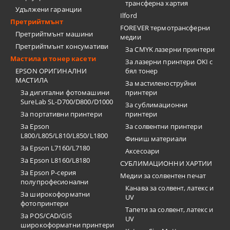
трансферна хартия
Удължени гаранции
Ilford
Претрийтмънт
FOREVER термотрансферни
Претрийтмънт машини
медии
Претрийтмънт консумативи
За CMYK лазерни принтери
Мастила и тонер касети
За лазерни принтери OKI с
EPSON ОРИГИНАЛНИ
бял тонер
МАСТИЛА
За мастиленоструйни
За дигитални фотомашини
принтери
SureLab SL-D700/D800/D1000
За сублимационни
За портативни принтери
принтери
За Epson
За солвентни принтери
L800/L805/L810/L850/L1800
Финиш материали
За Epson L7160/L7180
Аксесоари
За Epson L8160/L8180
СУБЛИМАЦИОННИ ХАРТИИ
За Epson P-серия
Медии за солвентен печат
полупрофесионални
Канава за солвент, латекс и
За широкоформатни
UV
фотопринтери
Тапети за солвент, латекс и
За POS/CAD/GIS
UV
широкоформатни принтери