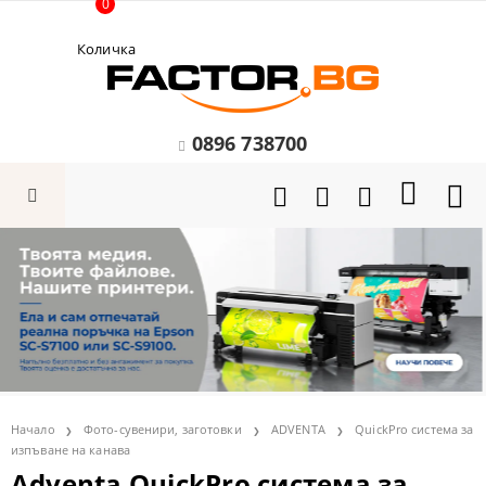
0
Количка
0896 738700
Начало
Фото-сувенири, заготовки
ADVENTA
QuickPro система за
изпъване на канава
Adventa QuickPro система за