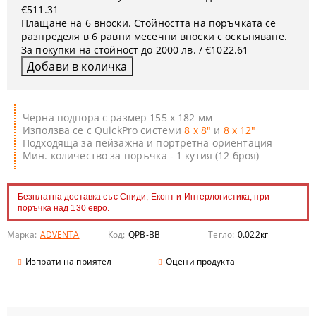
€511.31
Плащане на 6 вноски. Стойността на поръчката се
разпределя в 6 равни месечни вноски с оскъпяване.
За покупки на стойност до 2000 лв. / €1022.61
Черна подпора с размер 155 х 182 мм
Използва се с QuickPro системи
8 x 8"
и
8 x 12"
Подходяща за пейзажна и портретна ориентация
Мин. количество за поръчка - 1 кутия (12 броя)
Безплатна доставка със Спиди, Еконт и Интерлогистика, при
поръчка над 130 евро.
Марка:
ADVENTA
Код:
QPB-BB
Тегло:
0.022
кг
Изпрати на приятел
Оцени продукта