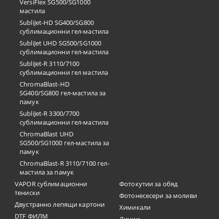
VersiFlex SG500/SG1000
мастила
SubliJet-HD SG400/SG800
сублимационни гел-мастила
SubliJet UHD SG500/SG1000
сублимационни гел-мастила
SubliJet-R 3110/7100
сублимационни гел мастила
ChromaBlast-HD
SG400/SG800 гел-мастила за
памук
SubliJet-R 3300/7700
сублимационни гел-мастила
ChromaBlast UHD
SG500/SG1000 гел-мастила за
памук
ChromaBlast-R 3110/7100 гел-
мастила за памук
VAPOR сублимационни
Фотокутии за обяд
тениски
Фотонесесери за моливи
Двустранно лепящи картони
Химикали
DTF ФИЛМ