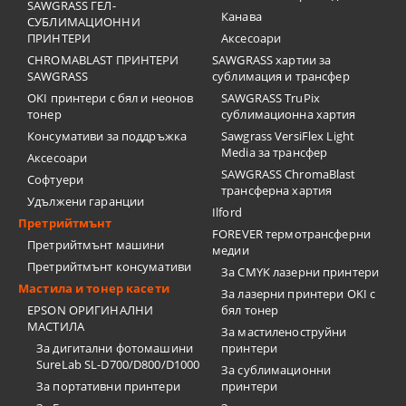
SAWGRASS ГЕЛ-
Канава
СУБЛИМАЦИОННИ
ПРИНТЕРИ
Аксесоари
CHROMABLAST ПРИНТЕРИ
SAWGRASS хартии за
SAWGRASS
сублимация и трансфер
OKI принтери с бял и неонов
SAWGRASS TruPix
тонер
сублимационна хартия
Консумативи за поддръжка
Sawgrass VersiFlex Light
Media за трансфер
Аксесоари
SAWGRASS ChromaBlast
Софтуери
трансферна хартия
Удължени гаранции
Ilford
Претрийтмънт
FOREVER термотрансферни
Претрийтмънт машини
медии
Претрийтмънт консумативи
За CMYK лазерни принтери
Мастила и тонер касети
За лазерни принтери OKI с
EPSON ОРИГИНАЛНИ
бял тонер
МАСТИЛА
За мастиленоструйни
За дигитални фотомашини
принтери
SureLab SL-D700/D800/D1000
За сублимационни
За портативни принтери
принтери