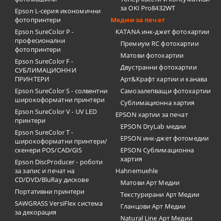
за OKI Pro8432WT
Epson L-серия икономични
фотопринтери
Медии за печат
Epson SureColor P -
KATANA инк-джет фотохартии
професионални
Премиум RC фотохартии
фотопринтери
Матови фотохартии
Epson SureColor F -
Двустранни фотохартии
СУБЛИМАЦИОННИ
ПРИНТЕРИ
Арт&Крафт хартии и канава
Epson SureColor S - солвентни
Самозалепващи фотохартии
широкоформатни принтери
Сублимационна хартия
Epson SureColor V - UV LED
EPSON хартии за печат
принтери
EPSON DryLab медии
Epson SureColor T -
EPSON инк-джет фотомедии
широкоформатни принтери/
скенери POS/CAD/GIS
EPSON Сублимационна
хартия
Epson DiscProducer - роботи
за запис и печат на
Hahnemuehle
CD/DVD/BluRay дискове
Матови Арт Медии
Портативни принтери
Текстурирани Арт Медии
SAWGRASS VersiFlex система
Гланцови Арт Медии
за декорация
Natural Line Арт Медии