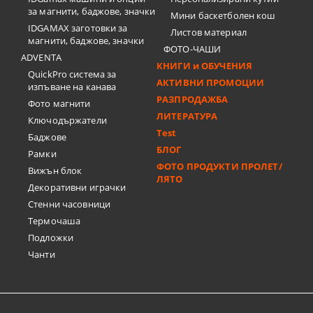
за магнити, баджове, значки
Мини баскетболен кош
IDGAMAX заготовки за
Листов материал
магнити, баджове, значки
ФОТО-ЧАШИ
ADVENTA
КНИГИ и ОБУЧЕНИЯ
QuickPro система за
АКТИВНИ ПРОМОЦИИ
изпъване на канава
РАЗПРОДАЖБА
Фото магнити
ЛИТЕРАТУРА
Ключодържатели
Test
Баджове
БЛОГ
Рамки
ФОТО ПРОДУКТИ ПРОЛЕТ/
Вижън блок
ЛЯТО
Декоративни играчки
Стенни часовници
Термочашa
Подложки
Чанти