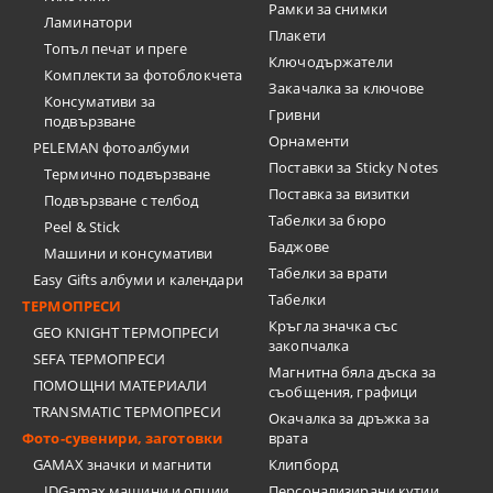
Рамки за снимки
Ламинатори
Плакети
Топъл печат и преге
Ключодържатели
Комплекти за фотоблокчета
Закачалка за ключове
Консумативи за
Гривни
подвързване
Орнаменти
PELEMAN фотоалбуми
Поставки за Sticky Notes
Термично подвързване
Поставка за визитки
Подвързване с телбод
Tабелки за бюро
Peel & Stick
Баджове
Машини и консумативи
Табелки за врати
Easy Gifts албуми и календари
Табелки
ТЕРМОПРЕСИ
Кръгла значка със
GEO KNIGHT ТЕРМОПРЕСИ
закопчалка
SEFA ТЕРМОПРЕСИ
Магнитна бяла дъска за
ПОМОЩНИ МАТЕРИАЛИ
съобщения, графици
TRANSMATIC ТЕРМОПРЕСИ
Окачалка за дръжка за
Фото-сувенири, заготовки
врата
GAMAX значки и магнити
Клипборд
IDGamax машини и опции
Персонализирани кутии