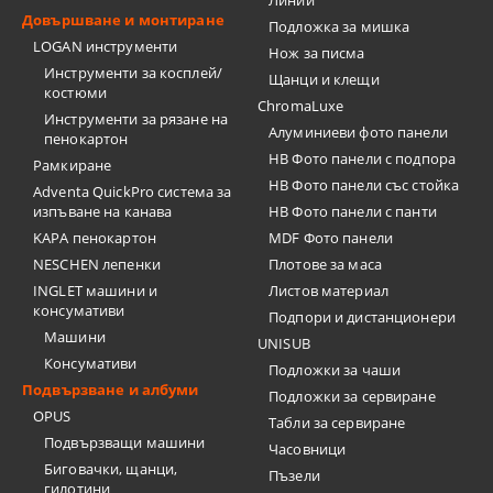
Линии
Довършване и монтиране
Подложка за мишка
LOGAN инструменти
Нож за писма
Инструменти за косплей/
Щанци и клещи
костюми
ChromaLuxe
Инструменти за рязане на
Алуминиеви фото панели
пенокартон
HB Фото панели с подпора
Рамкиране
HB Фото панели със стойка
Adventa QuickPro система за
изпъване на канава
HB Фото панели с панти
KAPA пенокартон
MDF Фото панели
NESCHEN лепенки
Плотове за маса
INGLET машини и
Листов материал
консумативи
Подпори и дистанционери
Машини
UNISUB
Консумативи
Подложки за чаши
Подвързване и албуми
Подложки за сервиране
OPUS
Табли за сервиране
Подвързващи машини
Часовници
Биговачки, щанци,
Пъзели
гилотини