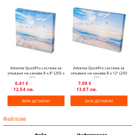
Adventa QuickPro система за
Adventa QuickPro система за
опъване на канава 8 x 8" (203 х
опъване на канава 8 x 12" (203
203 мм)
х 305 мм)
6.41 €
7.09 €
12.54 лв.
13.87 лв.
ВИЖ ДЕТАЙЛИ
ВИЖ ДЕТАЙЛИ
Файлове
Файл
Информация