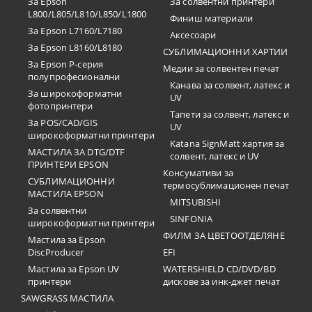
За Epson
За солвентни принтери
L800/L805/L810/L850/L1800
Финиш материали
За Epson L7160/L7180
Аксесоари
За Epson L8160/L8180
СУБЛИМАЦИОННИ ХАРТИИ
За Epson P-серия
Медии за солвентен печат
полупрофесионални
Канава за солвент, латекс и
За широкоформатни
UV
фотопринтери
Тапети за солвент, латекс и
За POS/CAD/GIS
UV
широкоформатни принтери
Katana SignMatt хартия за
МАСТИЛА ЗА DTG/DTF
солвент, латекс и UV
ПРИНТЕРИ EPSON
Консумативи за
СУБЛИМАЦИОННИ
термосублимационен печат
МАСТИЛА EPSON
MITSUBISHI
За солвентни
SINFONIA
широкоформатни принтери
ФИЛМ ЗА ЦВЕТООТДЕЛЯНЕ
Мастила за Epson
DiscProducer
EFI
Мастила за Epson UV
WATERSHIELD CD/DVD/BD
принтери
дискове за инк-джет печат
SAWGRASS МАСТИЛА