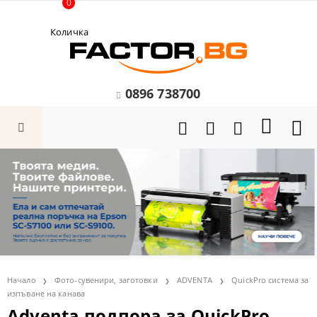
0
Количка
0896 738700
Начало
Фото-сувенири, заготовки
ADVENTA
QuickPro система за
изпъване на канава
Adventa подпора за QuickPro