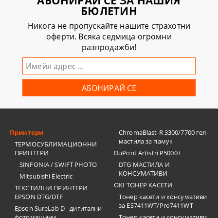
АБОНИРАЙ СЕ ЗА НАШИЯ
БЮЛЕТИН
Никога не пропускайте нашите страхотни
оферти. Всяка седмица огромни
разпродажби!
Принтери
ChromaBlast-R 3300/7700 гел-
мастила за памук
ТЕРМОСУБЛИМАЦИОННИ
ПРИНТЕРИ
DuPont Artistri P5000+
SINFONIA / SWIFT PHOTO
DTG МАСТИЛА И
КОНСУМАТИВИ
Mitsubishi Electric
OKI ТОНЕР КАСЕТИ
ТЕКСТИЛНИ ПРИНТЕРИ
EPSON DTG/DTF
Тонер касети и консумативи
за ES7411WT/Pro7411WT
Epson SureLab D - дигитални
фотомашини
Тонер касети и консумативи