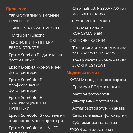
Принтери
ChromaBlast-R 3300/7700 гел-
мастила за памук
ТЕРМОСУБЛИМАЦИОННИ
ПРИНТЕРИ
DuPont Artistri P5000+
SINFONIA / SWIFT PHOTO
DTG МАСТИЛА И
КОНСУМАТИВИ
Mitsubishi Electric
OKI ТОНЕР КАСЕТИ
ТЕКСТИЛНИ ПРИНТЕРИ
EPSON DTG/DTF
Тонер касети и консумативи
за ES7411WT/Pro7411WT
Epson SureLab D - дигитални
фотомашини
Тонер касети и консумативи
за OKI Pro8432WT
Epson L-серия икономични
фотопринтери
Медии за печат
Epson SureColor P -
KATANA инк-джет фотохартии
професионални
Премиум RC фотохартии
фотопринтери
Матови фотохартии
Epson SureColor F -
Двустранни фотохартии
СУБЛИМАЦИОННИ
ПРИНТЕРИ
Арт&Крафт хартии и канава
Epson SureColor S - солвентни
Самозалепващи фотохартии
широкоформатни принтери
Сублимационна хартия
Epson SureColor V - UV LED
EPSON хартии за печат