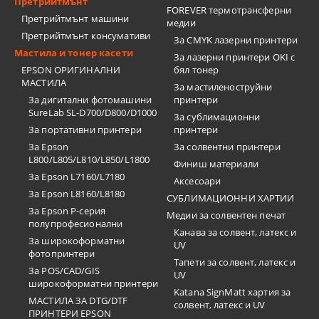
Претрийтмънт
FOREVER термотрансферни
Претрийтмънт машини
медии
Претрийтмънт консумативи
За CMYK лазерни принтери
Мастила и тонер касети
За лазерни принтери OKI с
EPSON ОРИГИНАЛНИ
бял тонер
МАСТИЛА
За мастиленоструйни
За дигитални фотомашини
принтери
SureLab SL-D700/D800/D1000
За сублимационни
За портативни принтери
принтери
За Epson
За солвентни принтери
L800/L805/L810/L850/L1800
Финиш материали
За Epson L7160/L7180
Аксесоари
За Epson L8160/L8180
СУБЛИМАЦИОННИ ХАРТИИ
За Epson P-серия
Медии за солвентен печат
полупрофесионални
Канава за солвент, латекс и
За широкоформатни
UV
фотопринтери
Тапети за солвент, латекс и
За POS/CAD/GIS
UV
широкоформатни принтери
Katana SignMatt хартия за
МАСТИЛА ЗА DTG/DTF
солвент, латекс и UV
ПРИНТЕРИ EPSON