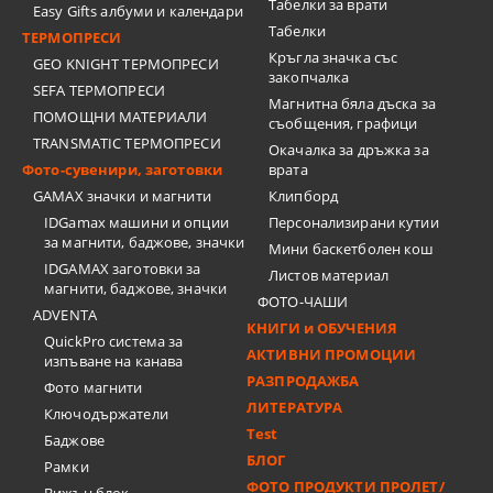
Табелки за врати
Easy Gifts албуми и календари
Табелки
ТЕРМОПРЕСИ
Кръгла значка със
GEO KNIGHT ТЕРМОПРЕСИ
закопчалка
SEFA ТЕРМОПРЕСИ
Магнитна бяла дъска за
ПОМОЩНИ МАТЕРИАЛИ
съобщения, графици
TRANSMATIC ТЕРМОПРЕСИ
Окачалка за дръжка за
Фото-сувенири, заготовки
врата
GAMAX значки и магнити
Клипборд
IDGamax машини и опции
Персонализирани кутии
за магнити, баджове, значки
Мини баскетболен кош
IDGAMAX заготовки за
Листов материал
магнити, баджове, значки
ФОТО-ЧАШИ
ADVENTA
КНИГИ и ОБУЧЕНИЯ
QuickPro система за
АКТИВНИ ПРОМОЦИИ
изпъване на канава
РАЗПРОДАЖБА
Фото магнити
ЛИТЕРАТУРА
Ключодържатели
Test
Баджове
БЛОГ
Рамки
ФОТО ПРОДУКТИ ПРОЛЕТ/