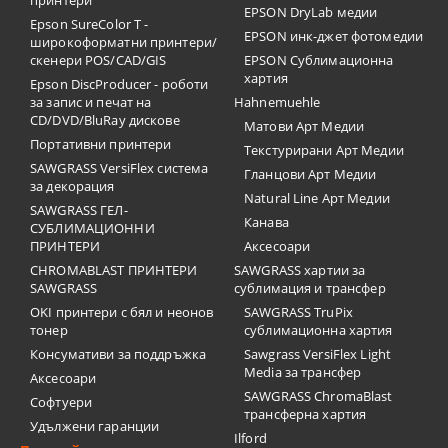
принтери
EPSON DryLab медии
Epson SureColor T -
EPSON инк-джет фотомедии
широкоформатни принтери/
скенери POS/CAD/GIS
EPSON Сублимационна
хартия
Epson DiscProducer - роботи
за запис и печат на
Hahnemuehle
CD/DVD/BluRay дискове
Матови Арт Медии
Портативни принтери
Текстурирани Арт Медии
SAWGRASS VersiFlex система
Гланцови Арт Медии
за декорация
Natural Line Арт Медии
SAWGRASS ГЕЛ-
Канава
СУБЛИМАЦИОННИ
ПРИНТЕРИ
Аксесоари
CHROMABLAST ПРИНТЕРИ
SAWGRASS хартии за
SAWGRASS
сублимация и трансфер
OKI принтери с бял и неонов
SAWGRASS TruPix
тонер
сублимационна хартия
Консумативи за поддръжка
Sawgrass VersiFlex Light
Media за трансфер
Аксесоари
SAWGRASS ChromaBlast
Софтуери
трансферна хартия
Удължени гаранции
Ilford