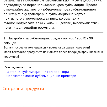
Закачалка за ключове с 4 месингови куки, MDF, едностранна,
подходяща за персонализиране чрез сублимация. Просто
отпечатайте желаното изображение чрез сублимационен
принтер върху трансферна сублимационна хартия,
притиснете с термопреса за няколко секунди и
готово! Получавате ярки и живи и цветове, висококачествен
печат и дълготрайни резултати.
1. ​Настройки за сублимация:
среден натиск / 200ºC / 90
секунди.
Всички посочени температури и времена са ориентировъчни!
Моля тествайте продуктите на Вашата преса преди да преминете към
продукция!
Разгледайте още:
-
настолни сублимационни гел-принтери
-
широкоформатни сублимационни принтери
Свързани продукти