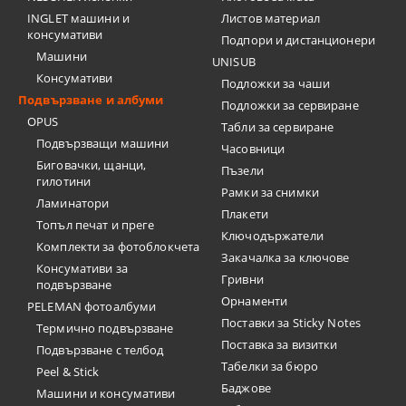
INGLET машини и
Листов материал
консумативи
Подпори и дистанционери
Машини
UNISUB
Консумативи
Подложки за чаши
Подвързване и албуми
Подложки за сервиране
OPUS
Табли за сервиране
Подвързващи машини
Часовници
Биговачки, щанци,
Пъзели
гилотини
Рамки за снимки
Ламинатори
Плакети
Топъл печат и преге
Ключодържатели
Комплекти за фотоблокчета
Закачалка за ключове
Консумативи за
Гривни
подвързване
Орнаменти
PELEMAN фотоалбуми
Поставки за Sticky Notes
Термично подвързване
Поставка за визитки
Подвързване с телбод
Tабелки за бюро
Peel & Stick
Баджове
Машини и консумативи