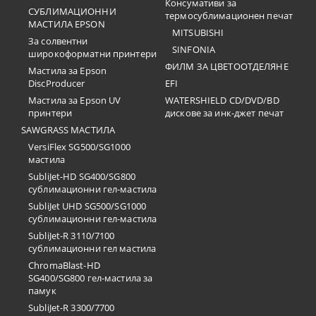
Консумативи за
СУБЛИМАЦИОННИ
термосублимационен печат
МАСТИЛА EPSON
MITSUBISHI
За солвентни
SINFONIA
широкоформатни принтери
ФИЛМ ЗА ЦВЕТООТДЕЛЯНЕ
Мастила за Epson
DiscProducer
EFI
Мастила за Epson UV
WATERSHIELD CD/DVD/BD
принтери
дискове за инк-джет печат
SAWGRASS МАСТИЛА
VersiFlex SG500/SG1000
мастила
SubliJet-HD SG400/SG800
сублимационни гел-мастила
SubliJet UHD SG500/SG1000
сублимационни гел-мастила
SubliJet-R 3110/7100
сублимационни гел мастила
ChromaBlast-HD
SG400/SG800 гел-мастила за
памук
SubliJet-R 3300/7700