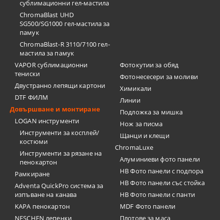
сублимационни гел-мастила
ChromaBlast UHD
SG500/SG1000 гел-мастила за
памук
ChromaBlast-R 3110/7100 гел-
мастила за памук
VAPOR сублимационни
Фотокутии за обяд
тениски
Фотонесесери за моливи
Двустранно лепящи картони
Химикали
DTF ФИЛМ
Линии
Довършване и монтиране
Подложка за мишка
LOGAN инструменти
Нож за писма
Инструменти за косплей/
Щанци и клещи
костюми
ChromaLuxe
Инструменти за рязане на
Алуминиеви фото панели
пенокартон
HB Фото панели с подпора
Рамкиране
HB Фото панели със стойка
Adventa QuickPro система за
изпъване на канава
HB Фото панели с панти
KAPA пенокартон
MDF Фото панели
NESCHEN лепенки
Плотове за маса