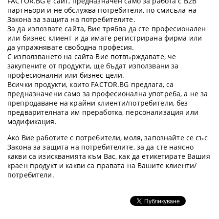
FACTOR.BG е сайт, предназначен само за работа с B2B
партньори и не обслужва потребители, по смисъла на
Закона за защита на потребителите.
За да изпозвате сайта, Вие трябва да сте професионален
или бизнес клиент и да имате регистрирана фирма или
да упражнявате свободна професия.
С използването на сайта Вие потвърждавате, че
закупените от продукти, ще бъдат използвани за
професионални или бизнес цели.
Всички продукти, които FACTOR.BG предлага, са
предназначени само за професионална употреба, а не за
препродаване на крайни клиенти/потребители, без
предварителната им преработка, персонализация или
модификация.
Ако Вие работите с потребители, моля, запознайте се със
Закона за защита на потребителите, за да сте наясно
какви са изискванията към Вас, как да етикетирате Вашия
краен продукт и какви са правата на Вашите клиенти/
потребители.