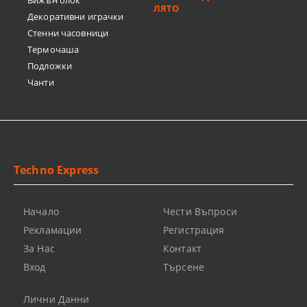
Вижън блок
ЛЯТО
Декоративни играчки
Стенни часовници
Термочашa
Подложки
Чанти
Techno Express
Начало
Чести Въпроси
Рекламации
Регистрация
За Нас
Контакт
Вход
Търсене
Лични Данни