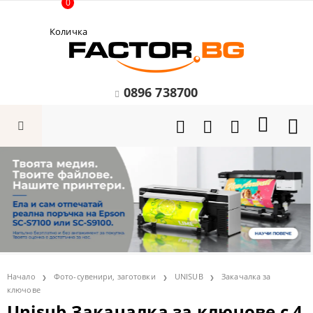
0
Количка
0896 738700
Начало
Фото-сувенири, заготовки
UNISUB
Закачалка за
ключове
Unisub Закачалка за ключове с 4