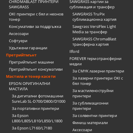
CHROMABLAST ПРИНТЕРИ
SAWGRASS хартии за
SAWGRASS
сублимация и трансфер
OKI принтери с бял и неонов
SAWGRASS TruPix
тонер
сублимационна хартия
Консумативи за поддръжка
Sawgrass VersiFlex Light
Media за трансфер
Аксесоари
SAWGRASS ChromaBlast
Софтуери
трансферна хартия
Удължени гаранции
Ilford
Претрийтмънт
FOREVER термотрансферни
Претрийтмънт машини
медии
Претрийтмънт консумативи
За CMYK лазерни принтери
Мастила и тонер касети
За лазерни принтери OKI с
EPSON ОРИГИНАЛНИ
бял тонер
МАСТИЛА
За мастиленоструйни
За дигитални фотомашини
принтери
SureLab SL-D700/D800/D1000
За сублимационни
За портативни принтери
принтери
За Epson
За солвентни принтери
L800/L805/L810/L850/L1800
Финиш материали
За Epson L7160/L7180
Аксесоари