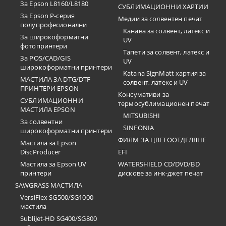
За Epson L8160/L8180
СУБЛИМАЦИОННИ ХАРТИИ
За Epson P-серия
Медии за солвентен печат
полупрофесионални
Канава за солвент, латекс и
За широкоформатни
UV
фотопринтери
Тапети за солвент, латекс и
За POS/CAD/GIS
UV
широкоформатни принтери
Katana SignMatt хартия за
МАСТИЛА ЗА DTG/DTF
солвент, латекс и UV
ПРИНТЕРИ EPSON
Консумативи за
СУБЛИМАЦИОННИ
термосублимационен печат
МАСТИЛА EPSON
MITSUBISHI
За солвентни
SINFONIA
широкоформатни принтери
ФИЛМ ЗА ЦВЕТООТДЕЛЯНЕ
Мастила за Epson
DiscProducer
EFI
Мастила за Epson UV
WATERSHIELD CD/DVD/BD
принтери
дискове за инк-джет печат
SAWGRASS МАСТИЛА
VersiFlex SG500/SG1000
мастила
SubliJet-HD SG400/SG800