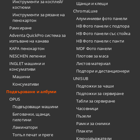
Инструменти за косплей/
Щанци и клещи
костюми
ChromaLuxe
Инструменти за рязане на
Алуминиеви фото панели
пенокартон
HB Фото панели с подпора
Рамкиране
HB Фото панели със стойка
Adventa QuickPro система за
изпъване на канава
HB Фото панели с панти
KAPA пенокартон
MDF Фото панели
NESCHEN лепенки
Плотове за маса
INGLET машини и
Листов материал
консумативи
Подпори и дистанционери
Машини
UNISUB
Консумативи
Подложки за чаши
Подвързване и албуми
Подложки за сервиране
OPUS
Табли за сервиране
Подвързващи машини
Часовници
Биговачки, щанци,
Пъзели
гилотини
Рамки за снимки
Ламинатори
Плакети
Топъл печат и преге
Ключодържатели