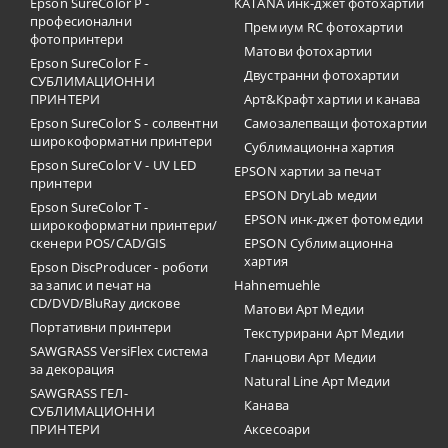
Epson SureColor P -
KATANA инк-джет фотохартии
професионални
Премиум RC фотохартии
фотопринтери
Матови фотохартии
Epson SureColor F -
Двустранни фотохартии
СУБЛИМАЦИОННИ
ПРИНТЕРИ
Арт&Крафт хартии и канава
Epson SureColor S - солвентни
Самозалепващи фотохартии
широкоформатни принтери
Сублимационна хартия
Epson SureColor V - UV LED
EPSON хартии за печат
принтери
EPSON DryLab медии
Epson SureColor T -
EPSON инк-джет фотомедии
широкоформатни принтери/
скенери POS/CAD/GIS
EPSON Сублимационна
хартия
Epson DiscProducer - роботи
за запис и печат на
Hahnemuehle
CD/DVD/BluRay дискове
Матови Арт Медии
Портативни принтери
Текстурирани Арт Медии
SAWGRASS VersiFlex система
Гланцови Арт Медии
за декорация
Natural Line Арт Медии
SAWGRASS ГЕЛ-
Канава
СУБЛИМАЦИОННИ
ПРИНТЕРИ
Аксесоари