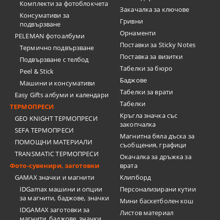
Комплекти за фотоблокчета
Закачалка за ключове
Консумативи за
Гривни
подвързване
Орнаменти
PELEMAN фотоалбуми
Поставки за Sticky Notes
Термично подвързване
Поставка за визитки
Подвързване с телбод
Tабелки за бюро
Peel & Stick
Баджове
Машини и консумативи
Табелки за врати
Easy Gifts албуми и календари
Табелки
ТЕРМОПРЕСИ
Кръгла значка със
GEO KNIGHT ТЕРМОПРЕСИ
закопчалка
SEFA ТЕРМОПРЕСИ
Магнитна бяла дъска за
ПОМОЩНИ МАТЕРИАЛИ
съобщения, графици
TRANSMATIC ТЕРМОПРЕСИ
Окачалка за дръжка за
Фото-сувенири, заготовки
врата
GAMAX значки и магнити
Клипборд
IDGamax машини и опции
Персонализирани кутии
за магнити, баджове, значки
Мини баскетболен кош
IDGAMAX заготовки за
Листов материал
магнити, баджове, значки