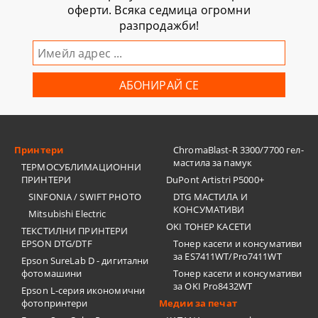
оферти. Всяка седмица огромни
разпродажби!
Принтери
ChromaBlast-R 3300/7700 гел-
мастила за памук
ТЕРМОСУБЛИМАЦИОННИ
ПРИНТЕРИ
DuPont Artistri P5000+
SINFONIA / SWIFT PHOTO
DTG МАСТИЛА И
КОНСУМАТИВИ
Mitsubishi Electric
OKI ТОНЕР КАСЕТИ
ТЕКСТИЛНИ ПРИНТЕРИ
EPSON DTG/DTF
Тонер касети и консумативи
за ES7411WT/Pro7411WT
Epson SureLab D - дигитални
фотомашини
Тонер касети и консумативи
за OKI Pro8432WT
Epson L-серия икономични
фотопринтери
Медии за печат