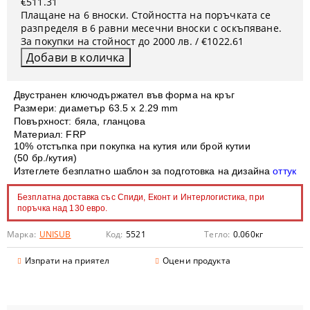
€511.31
Плащане на 6 вноски. Стойността на поръчката се
разпределя в 6 равни месечни вноски с оскъпяване.
За покупки на стойност до 2000 лв. / €1022.61
Двустранен ключодържател във форма на кръг
Размери: диаметър 63.5 х 2.29 mm
Повърхност: бяла, гланцова
Материал: FRP
10% отстъпка при покупка на кутия или брой кутии
(50 бр./кутия)
Изтеглете безплатно шаблон за подготовка на дизайна
оттук
Безплатна доставка със Спиди, Еконт и Интерлогистика, при
поръчка над 130 евро.
Марка:
UNISUB
Код:
5521
Тегло:
0.060
кг
Изпрати на приятел
Оцени продукта