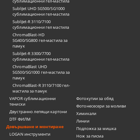
сублимационни гел-мастила
SubliJet UHD SG500/SG1000
сублимационни гел-мастила
SubliJet-R 3110/7100
сублимационни гел мастила
ChromaBlast-HD
SG400/SG800 гел-мастила за
памук
SubliJet-R 3300/7700
сублимационни гел-мастила
ChromaBlast UHD
SG500/SG1000 гел-мастила за
памук
ChromaBlast-R 3110/7100 гел-
мастила за памук
VAPOR сублимационни
Фотокутии за обяд
тениски
Фотонесесери за моливи
Двустранно лепящи картони
Химикали
DTF ФИЛМ
Линии
Довършване и монтиране
Подложка за мишка
LOGAN инструменти
Нож за писма