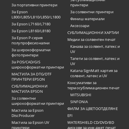
За портативни принтери
принтери
За Epson
За солвентни принтери
L800/L805/L810/L850/L1800
Финиш материали
За Epson L7160/L7180
Аксесоари
За Epson L8160/L8180
СУБЛИМАЦИОННИ ХАРТИИ
За Epson P-серия
Медии за солвентен печат
полупрофесионални
Канава за солвент, латекс и
За широкоформатни
UV
фотопринтери
Тапети за солвент, латекс и
За POS/CAD/GIS
UV
широкоформатни принтери
Katana SignMatt хартия за
МАСТИЛА ЗА DTG/DTF
солвент, латекс и UV
ПРИНТЕРИ EPSON
Консумативи за
СУБЛИМАЦИОННИ
термосублимационен печат
МАСТИЛА EPSON
MITSUBISHI
За солвентни
SINFONIA
широкоформатни принтери
ФИЛМ ЗА ЦВЕТООТДЕЛЯНЕ
Мастила за Epson
DiscProducer
EFI
Мастила за Epson UV
WATERSHIELD CD/DVD/BD
принтери
дискове за инк-джет печат