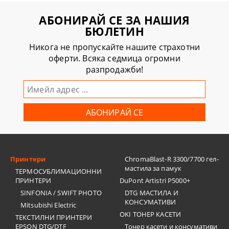
АБОНИРАЙ СЕ ЗА НАШИЯ
БЮЛЕТИН
Никога не пропускайте нашите страхотни
оферти. Всяка седмица огромни
разпродажби!
Принтери
ChromaBlast-R 3300/7700 гел-
мастила за памук
ТЕРМОСУБЛИМАЦИОННИ
ПРИНТЕРИ
DuPont Artistri P5000+
SINFONIA / SWIFT PHOTO
DTG МАСТИЛА И
КОНСУМАТИВИ
Mitsubishi Electric
OKI ТОНЕР КАСЕТИ
ТЕКСТИЛНИ ПРИНТЕРИ
EPSON DTG/DTF
Тонер касети и консумативи