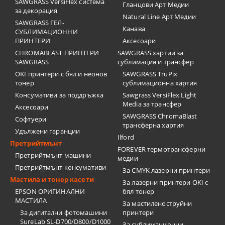
SAWGRASS VersiFlex система
Гланцови Арт Медии
за декорация
Natural Line Арт Медии
SAWGRASS ГЕЛ-
Канава
СУБЛИМАЦИОННИ
ПРИНТЕРИ
Аксесоари
CHROMABLAST ПРИНТЕРИ
SAWGRASS хартии за
SAWGRASS
сублимация и трансфер
OKI принтери с бял и неонов
SAWGRASS TruPix
тонер
сублимационна хартия
Консумативи за поддръжка
Sawgrass VersiFlex Light
Media за трансфер
Аксесоари
SAWGRASS ChromaBlast
Софтуери
трансферна хартия
Удължени гаранции
Ilford
Претрийтмънт
FOREVER термотрансферни
Претрийтмънт машини
медии
Претрийтмънт консумативи
За CMYK лазерни принтери
Мастила и тонер касети
За лазерни принтери OKI с
EPSON ОРИГИНАЛНИ
бял тонер
МАСТИЛА
За мастиленоструйни
За дигитални фотомашини
принтери
SureLab SL-D700/D800/D1000
За сублимационни