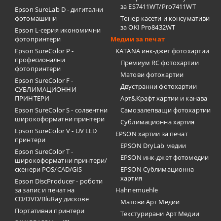
за ES7411WT/Pro7411WT
Epson SureLab D - дигитални
фотомашини
Тонер касети и консумативи
за OKI Pro8432WT
Epson L-серия икономични
фотопринтери
Медии за печат
Epson SureColor P -
KATANA инк-джет фотохартии
професионални
Премиум RC фотохартии
фотопринтери
Матови фотохартии
Epson SureColor F -
Двустранни фотохартии
СУБЛИМАЦИОННИ
ПРИНТЕРИ
Арт&Крафт хартии и канава
Epson SureColor S - солвентни
Самозалепващи фотохартии
широкоформатни принтери
Сублимационна хартия
Epson SureColor V - UV LED
EPSON хартии за печат
принтери
EPSON DryLab медии
Epson SureColor T -
EPSON инк-джет фотомедии
широкоформатни принтери/
скенери POS/CAD/GIS
EPSON Сублимационна
хартия
Epson DiscProducer - роботи
за запис и печат на
Hahnemuehle
CD/DVD/BluRay дискове
Матови Арт Медии
Портативни принтери
Текстурирани Арт Медии