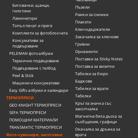
Биговачки, щанци,
Пъзели
гилотини
Рамки за снимки
Ламинатори
Плакети
Топъл печат и преге
Ключодържатели
Комплекти за фотоблокчета
Закачалка за ключове
Консумативи за
Гривни
подвързване
Орнаменти
PELEMAN фотоалбуми
Поставки за Sticky Notes
Термично подвързване
Поставка за визитки
Подвързване с телбод
Tабелки за бюро
Peel & Stick
Баджове
Машини и консумативи
Табелки за врати
Easy Gifts албуми и календари
Табелки
ТЕРМОПРЕСИ
Кръгла значка със
GEO KNIGHT ТЕРМОПРЕСИ
закопчалка
SEFA ТЕРМОПРЕСИ
Магнитна бяла дъска за
ПОМОЩНИ МАТЕРИАЛИ
съобщения, графици
TRANSMATIC ТЕРМОПРЕСИ
Окачалка за дръжка за
Фото-сувенири, заготовки
врата