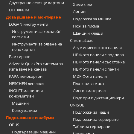
Двустранно лепящи картони
Химикали
DTF ФИЛМ
Линии
Довършване и монтиране
Подложка за мишка
LOGAN инструменти
Нож за писма
Инструменти за косплей/
Щанци и клещи
костюми
ChromaLuxe
Инструменти за рязане на
Алуминиеви фото панели
пенокартон
HB Фото панели с подпора
Рамкиране
HB Фото панели със стойка
Adventa QuickPro система за
изпъване на канава
HB Фото панели с панти
KAPA пенокартон
MDF Фото панели
NESCHEN лепенки
Плотове за маса
INGLET машини и
Листов материал
консумативи
Подпори и дистанционери
Машини
UNISUB
Консумативи
Подложки за чаши
Подвързване и албуми
Подложки за сервиране
OPUS
Табли за сервиране
Подвързващи машини
Часовници