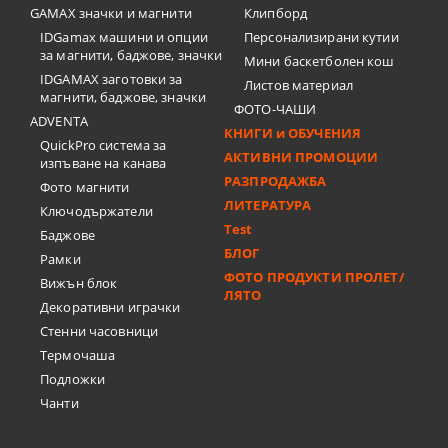
GAMAX значки и магнити
Клипборд
IDGamax машини и опции
Персонализирани кутии
за магнити, баджове, значки
Мини баскетболен кош
IDGAMAX заготовки за
Листов материал
магнити, баджове, значки
ФОТО-ЧАШИ
ADVENTA
КНИГИ и ОБУЧЕНИЯ
QuickPro система за
АКТИВНИ ПРОМОЦИИ
изпъване на канава
РАЗПРОДАЖБА
Фото магнити
ЛИТЕРАТУРА
Ключодържатели
Test
Баджове
БЛОГ
Рамки
ФОТО ПРОДУКТИ ПРОЛЕТ/
Вижън блок
ЛЯТО
Декоративни играчки
Стенни часовници
Термочашa
Подложки
Чанти