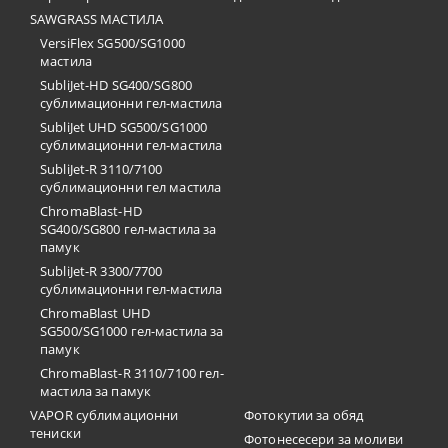
SAWGRASS МАСТИЛА
VersiFlex SG500/SG1000
мастила
SubliJet-HD SG400/SG800
сублимационни гел-мастила
SubliJet UHD SG500/SG1000
сублимационни гел-мастила
SubliJet-R 3110/7100
сублимационни гел мастила
ChromaBlast-HD
SG400/SG800 гел-мастила за
памук
SubliJet-R 3300/7700
сублимационни гел-мастила
ChromaBlast UHD
SG500/SG1000 гел-мастила за
памук
ChromaBlast-R 3110/7100 гел-
мастила за памук
VAPOR сублимационни
Фотокутии за обяд
тениски
Фотонесесери за моливи