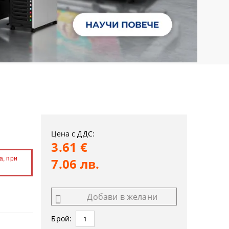
Цена с ДДС:
3.61 €
а, при
7.06 лв.
Добави в желани
Брой: