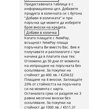
Предоставената таблица е с
информационна цел. Добавете
продукта в количката си с бутона
"Добави в количката" и при
поръчка ще можете да изберете
броя вноски на кредита.
Когато плащате с NewPay,
всъщност NewPay плаща
поръчката Ви вместо Вас. Вие я
получавате и разполагате с три
начина да я платите към тях:
Отложено до 30 дни от момента
на изпращане на поръчката без
оскъпяване. За покупки на
стойност до 400 лв. / €204,52
Плащане на 4 вноски. Заплащате
20% от стойността на поръчката
си на момента с карта.
Останалата сума се разделя на 3
равни месечни вноски без
оскъпяване. За покупки на
стойност до 1000 лв. / €511.31