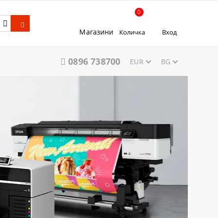
0
Магазини
Количка
Вход
0896 738700
EUR
BG