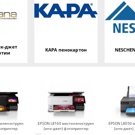
к-джет
KAPA пенокартон
NESCHEN
ртии
тиленоструен
EPSON L8160 мастиленоструен
EPSON L8050 
топринтер
(инк-джет) фотопринтер
(инк-джет)