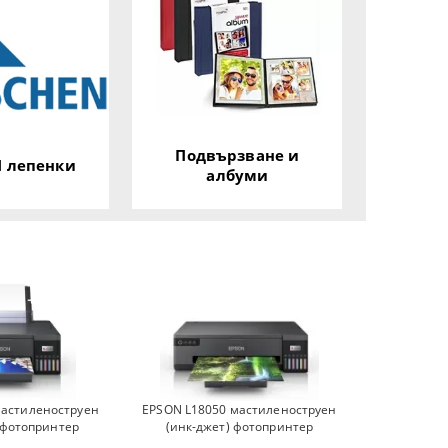
Подвързване и
 лепенки
албуми
мастиленоструен
EPSON L18050 мастиленоструен
 фотопринтер
(инк-джет) фотопринтер