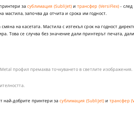
olor S - солвентни широкоформатни принтери
артон
лбуми и календари
нт консумативи
 ТЕРМОПРЕСИ
 принтери за
сублимация (SubliJet)
и
трансфер (VersiFlex)
- след
 на мастила, започва да отчита и срока им годност.
olor V - UV LED принтери
рмотрансферни медии
пенки
ПРЕСИ
ки и магнити
 смяна на касетата. Мастила с изтекъл срок на годност дирек
olor T - широкоформатни принтери/скенери POS/CAD/GIS
ОННИ ХАРТИИ
ини и консумативи
МАТЕРИАЛИ
ира. Това се случва без значение дали принтерът печата, да
roducer - роботи за запис и печат на CD/DVD/BluRay дискове
лвентен печат
C ТЕРМОПРЕСИ
 принтери
 за термосублимационен печат
ic Metal профил премахва точкуването в светлите изображения.
rsiFlex система за декорация
ВЕТООТДЕЛЯНЕ
И
ГЕЛ-СУБЛИМАЦИОННИ ПРИНТЕРИ
ителността.
ST ПРИНТЕРИ SAWGRASS
 CD/DVD/BD дискове за инк-джет печат
т най-добрите принтери за
сублимация (SubliJet)
и
трансфер (V
и с бял и неонов тонер
имационни тениски
и за поддръжка
 лепящи картони