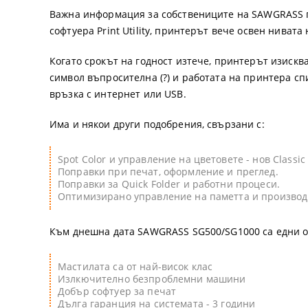
Термопреси
Epson SureC
Ilford
KAPA пенок
Easy Gifts а
Претрийтмъ
GEO KNIGHT
Важна информация за собствениците на SAWGRASS
софтуера Print Utility, принтерът вече освен нивата
Сувенири
Epson SureC
FOREVER те
NESCHEN ле
SEFA ТЕРМО
GAMAX знач
Когато срокът на годност изтече, принтерът изисква
Книги и Обучения
Epson SureC
СУБЛИМАЦИ
INGLET маш
ПОМОЩНИ 
ADVENTA
символ въпросителна (?) и работата на принтера сп
ФОТО ПРОДУКТИ ПРОЛЕТ-
връзка с интернет или USB.
Epson DiscP
Медии за со
TRANSMATI
ChromaLuxe
ЛЯТО
Има и някои други подобрения, свързани с:
АКТИВНИ ПРОМОЦИИ
Портативни
Консумативи
UNISUB
Spot Color и управление на цветовете - нов Class
РАЗПРОДАЖБА
SAWGRASS Ve
ФИЛМ ЗА Ц
ФОТО-ЧАШ
Поправки при печат, оформление и преглед.
Поправки за Quick Folder и работни процеси.
Сервиз
SAWGRASS 
EFI
Оптимизирано управление на паметта и производ
CHROMABLA
WATERSHIELD
Към днешна дата SAWGRASS SG500/SG1000 са едни о
OKI принтер
VAPOR субл
Мастилата са от най-висок клас
Излкючително безпроблемни машини
Консуматив
Двустранно
Добър софтуер за печат
Дълга гаранция на системата - 3 години