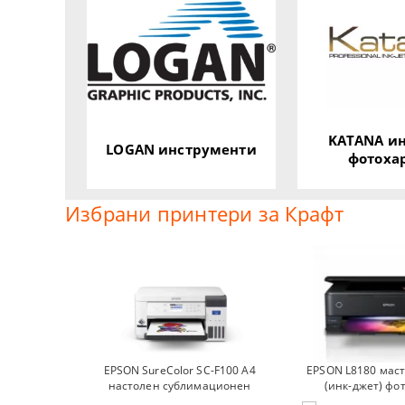
KATANA ин
LOGAN инструменти
фотоха
Избрани принтери за Крафт
EPSON SureColor SC-F100 A4
EPSON L8180 мас
настолен сублимационен
(инк-джет) фо
принтер