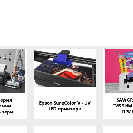
серия
SAWGRA
Epson SureColor V - UV
ични
СУБЛИМ
LED принтери
нтери
ПРИ