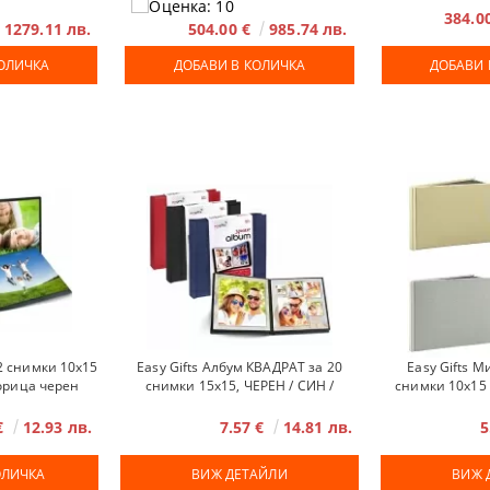
384.0
1279.11 лв.
504.00 €
985.74 лв.
12 снимки 10x15
Easy Gifts Албум КВАДРАТ за 20
Easy Gifts М
орица черен
снимки 15x15, ЧЕРЕН / СИН /
снимки 10x15 
ЧЕРВЕН
з
 €
12.93 лв.
7.57 €
14.81 лв.
5
ВИЖ ДЕТАЙЛИ
ВИЖ 