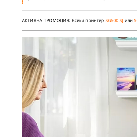
Аксесоари
DTF ФИЛМ
Софтуери
АКТИВНА ПРОМОЦИЯ:
Всеки принтер
SG500 SJ
или
S
Удължени г