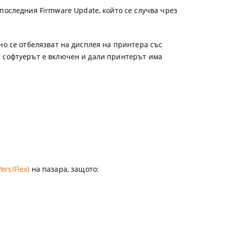
 последния Firmware Update, който се случва чрез
тно се отбелязват на дисплея на принтера със
ли софтуерът е включен и дали принтерът има
ersiFlex)
на пазара, защото: