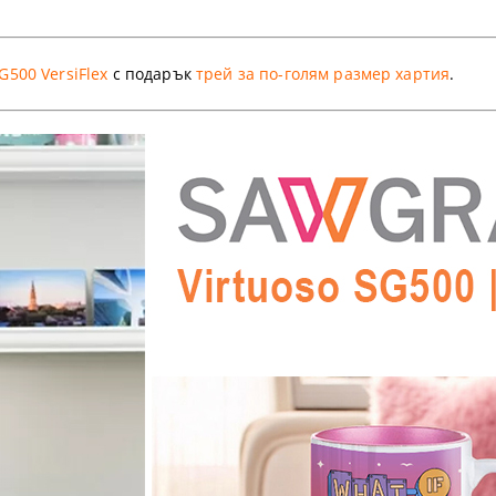
G500 VersiFlex
с подарък
трей за по-голям размер хартия
.
аранции