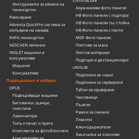
ChromaLuxe
Инструменти за рязане на
Алуминиеви фото панели
пенокартон
HB Фото панели с подпора
Рамкиране
HB Фото панели със стойка
Adventa QuickPro система за
изпъване на канава
HB Фото панели с панти
KAPA пенокартон
MDF Фото панели
NESCHEN лепенки
Плотове за маса
INGLET машини и
Листов материал
консумативи
Подпори и дистанционери
Машини
UNISUB
Консумативи
Подложки за чаши
Подвързване и албуми
Подложки за сервиране
OPUS
Табли за сервиране
Подвързващи машини
Часовници
Биговачки, щанци,
Пъзели
гилотини
Рамки за снимки
Ламинатори
Плакети
Топъл печат и преге
Ключодържатели
Комплекти за фотоблокчета
Закачалка за ключове
Консумативи за