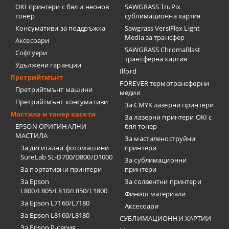
OKI принтери с бял и неонов
SAWGRASS TruPix
тонер
сублимационна хартия
Консумативи за поддръжка
Sawgrass VersiFlex Light
Media за трансфер
Аксесоари
SAWGRASS ChromaBlast
Софтуери
трансферна хартия
Удължени гаранции
Ilford
Претрийтмънт
FOREVER термотрансферни
Претрийтмънт машини
медии
Претрийтмънт консумативи
За CMYK лазерни принтери
Мастила и тонер касети
За лазерни принтери OKI с
EPSON ОРИГИНАЛНИ
бял тонер
МАСТИЛА
За мастиленоструйни
За дигитални фотомашини
принтери
SureLab SL-D700/D800/D1000
За сублимационни
За портативни принтери
принтери
За Epson
За солвентни принтери
L800/L805/L810/L850/L1800
Финиш материали
За Epson L7160/L7180
Аксесоари
За Epson L8160/L8180
СУБЛИМАЦИОННИ ХАРТИИ
За Epson P-серия