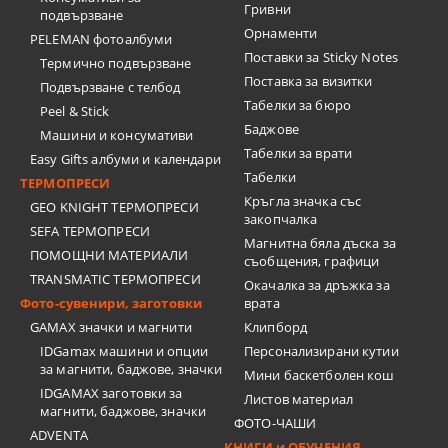
Гривни
подвързване
Орнаменти
PELEMAN фотоалбуми
Поставки за Sticky Notes
Термично подвързване
Поставка за визитки
Подвързване с телбод
Tабелки за бюро
Peel & Stick
Баджове
Машини и консумативи
Табелки за врати
Easy Gifts албуми и календари
Табелки
ТЕРМОПРЕСИ
Кръгла значка със
GEO KNIGHT ТЕРМОПРЕСИ
закопчалка
SEFA ТЕРМОПРЕСИ
Магнитна бяла дъска за
ПОМОЩНИ МАТЕРИАЛИ
съобщения, графици
TRANSMATIC ТЕРМОПРЕСИ
Окачалка за дръжка за
Фото-сувенири, заготовки
врата
GAMAX значки и магнити
Клипборд
IDGamax машини и опции
Персонализирани кутии
за магнити, баджове, значки
Мини баскетболен кош
IDGAMAX заготовки за
Листов материал
магнити, баджове, значки
ФОТО-ЧАШИ
ADVENTA
КНИГИ и ОБУЧЕНИЯ