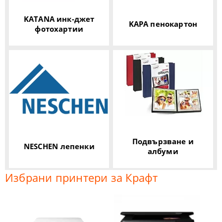
KATANA инк-джет
KAPA пенокартон
фотохартии
Подвързване и
NESCHEN лепенки
албуми
Избрани принтери за Крафт