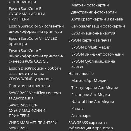
фотопринтери
Матови фотохартии
Epson SureColor F -
Двустранни фотохартии
СУБЛИМАЦИОННИ
ПРИНТЕРИ
Арт&Крафт хартии и канава
Epson SureColor S - солвентни
Самозалепващи фотохартии
широкоформатни принтери
Сублимационна хартия
Epson SureColor V - UV LED
EPSON хартии за печат
принтери
EPSON DryLab медии
Epson SureColor T -
EPSON инк-джет фотомедии
широкоформатни принтери/
скенери POS/CAD/GIS
EPSON Сублимационна
хартия
Epson DiscProducer - роботи
за запис и печат на
Hahnemuehle
CD/DVD/BluRay дискове
Матови Арт Медии
Портативни принтери
Текстурирани Арт Медии
SAWGRASS VersiFlex система
Гланцови Арт Медии
за декорация
Natural Line Арт Медии
SAWGRASS ГЕЛ-
Канава
СУБЛИМАЦИОННИ
ПРИНТЕРИ
Аксесоари
CHROMABLAST ПРИНТЕРИ
SAWGRASS хартии за
SAWGRASS
сублимация и трансфер