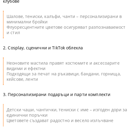
клубове
Шалове, тениски, калъфи, чанти – персонализирани в
минимални бройки
Флуоресцентните цветове осигуряват разпознаваемост
и стил
2. Cosplay, сценични и TikTok облекла
Неоновите мастила правят костюмите и аксесоарите
видими и ефектни
Подходящи за печат на ръкавици, бандани, горнища,
кейсове, ленти
3. Персонализирани подаръци и парти комплекти
Детски чаши, чантички, тениски с име – изгоден дори за
единични поръчки
Цветовете създават радостно и весело излъчване