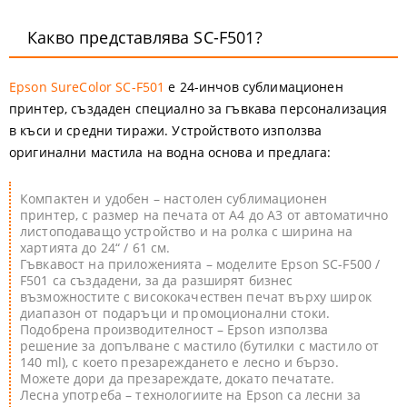
Какво представлява SC-F501?
Epson SureColor SC-F501
е 24-инчов сублимационен
принтер, създаден специално за гъвкава персонализация
в къси и средни тиражи. Устройството използва
оригинални мастила на водна основа и предлага:
Компактен и удобен
– настолен сублимационен
принтер, с размер на печата от А4 до А3 от автоматично
листоподаващо устройство и на ролка с ширина на
хартията до 24“ / 61 см.
Гъвкавост на приложенията
– моделите Epson SC-F500 /
F501 са създадени, за да разширят бизнес
възможностите с висококачествен печат върху широк
диапазон от подаръци и промоционални стоки.
Подобрена производителност
– Epson използва
решение за допълване с мастило (бутилки с мастило от
140 ml), с което презареждането е лесно и бързо.
Можете дори да презареждате, докато печатате.
Лесна употреба
– технологиите на Epson са лесни за