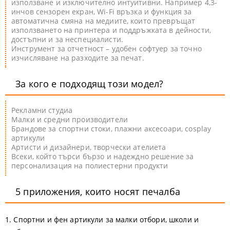
използване и изключително интуитивни. Например 4,3-
инчов сензорен екран, Wi-Fi връзка и функция за
автоматична смяна на медиите, които превръщат
използването на принтера и поддръжката в дейности,
достъпни и за неспециалисти.
Инструмент за отчетност
– удобен софтуер за точно
изчисляване на разходите за печат.
За кого е подходящ този модел?
Рекламни студиa
Малки и средни производители
Брандове за спортни стоки, плажни аксесоари, cosplay
артикули
Артисти и дизайнери, творчески ателиета
Всеки, който търси бързо и надеждно решение за
персонализация на полиестерни продукти
5 приложения, които носят печалба
1. Спортни и фен артикули за малки отбори, школи и