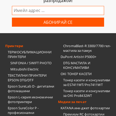
разпродажби!
Принтери
ChromaBlast-R 3300/7700 гел-
мастила за памук
ТЕРМОСУБЛИМАЦИОННИ
ПРИНТЕРИ
DuPont Artistri P5000+
SINFONIA / SWIFT PHOTO
DTG МАСТИЛА И
КОНСУМАТИВИ
Mitsubishi Electric
OKI ТОНЕР КАСЕТИ
ТЕКСТИЛНИ ПРИНТЕРИ
EPSON DTG/DTF
Тонер касети и консумативи
за ES7411WT/Pro7411WT
Epson SureLab D - дигитални
фотомашини
Тонер касети и консумативи
за OKI Pro8432WT
Epson L-серия икономични
фотопринтери
Медии за печат
Epson SureColor P -
KATANA инк-джет фотохартии
професионални
Премиум RC фотохартии