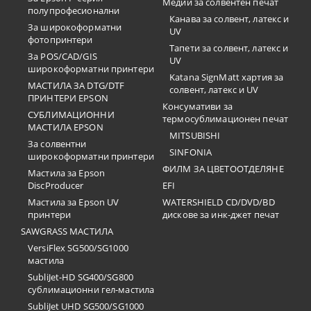
Медии за солвентен печат
полупрофесионални
Канава за солвент, латекс и
За широкоформатни
UV
фотопринтери
Тапети за солвент, латекс и
За POS/CAD/GIS
UV
широкоформатни принтери
Katana SignMatt хартия за
МАСТИЛА ЗА DTG/DTF
солвент, латекс и UV
ПРИНТЕРИ EPSON
Консумативи за
СУБЛИМАЦИОННИ
термосублимационен печат
МАСТИЛА EPSON
MITSUBISHI
За солвентни
SINFONIA
широкоформатни принтери
ФИЛМ ЗА ЦВЕТООТДЕЛЯНЕ
Мастила за Epson
DiscProducer
EFI
Мастила за Epson UV
WATERSHIELD CD/DVD/BD
принтери
дискове за инк-джет печат
SAWGRASS МАСТИЛА
VersiFlex SG500/SG1000
мастила
SubliJet-HD SG400/SG800
сублимационни гел-мастила
SubliJet UHD SG500/SG1000