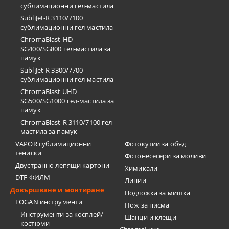
сублимационни гел-мастила
SubliJet-R 3110/7100
сублимационни гел мастила
ChromaBlast-HD
SG400/SG800 гел-мастила за
памук
SubliJet-R 3300/7700
сублимационни гел-мастила
ChromaBlast UHD
SG500/SG1000 гел-мастила за
памук
ChromaBlast-R 3110/7100 гел-
мастила за памук
VAPOR сублимационни
Фотокутии за обяд
тениски
Фотонесесери за моливи
Двустранно лепящи картони
Химикали
DTF ФИЛМ
Линии
Довършване и монтиране
Подложка за мишка
LOGAN инструменти
Нож за писма
Инструменти за косплей/
Щанци и клещи
костюми