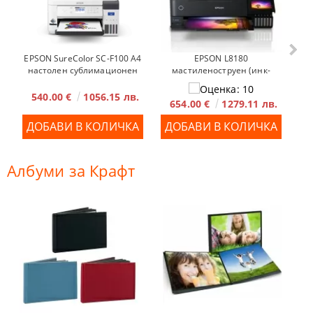
EPSON L8180
EPSON SureColor SC-F100 A4
мастиленоструен (инк-
настолен сублимационен
джет) фотопринтер
принтер
540.00 €
1056.15 лв.
654.00 €
1279.11 лв.
Албуми за Крафт