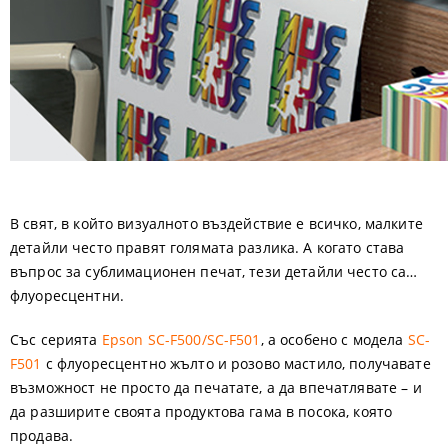
В свят, в който визуалното въздействие е всичко, малките
детайли често правят голямата разлика. А когато става
въпрос за сублимационен печат, тези детайли често са…
флуоресцентни.
Със серията
Epson SC-F500/SC-F501
, а особено с модела
SC-
F501
с флуоресцентно жълто и розово мастило, получавате
възможност не просто да печатате, а да впечатлявате – и
да разширите своята продуктова гама в посока, която
продава.