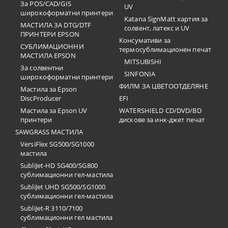
За POS/CAD/GIS
UV
широкоформатни принтери
Katana SignMatt хартия за
МАСТИЛА ЗА DTG/DTF
солвент, латекс и UV
ПРИНТЕРИ EPSON
Консумативи за
СУБЛИМАЦИОННИ
термосублимационен печат
МАСТИЛА EPSON
MITSUBISHI
За солвентни
SINFONIA
широкоформатни принтери
ФИЛМ ЗА ЦВЕТООТДЕЛЯНЕ
Мастила за Epson
DiscProducer
EFI
Мастила за Epson UV
WATERSHIELD CD/DVD/BD
принтери
дискове за инк-джет печат
SAWGRASS МАСТИЛА
VersiFlex SG500/SG1000
мастила
SubliJet-HD SG400/SG800
сублимационни гел-мастила
SubliJet UHD SG500/SG1000
сублимационни гел-мастила
SubliJet-R 3110/7100
сублимационни гел мастила