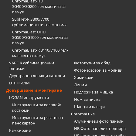
ChromaBlast-HD
SG400/SG800 гел-мастила за
памук
SubliJet-R 3300/7700
сублимационни гел-мастила
ChromaBlast UHD
SG500/SG1000 гел-мастила за
памук
ChromaBlast-R 3110/7100 гел-
мастила за памук
VAPOR сублимационни
Фотокутии за обяд
тениски
Фотонесесери за моливи
Двустранно лепящи картони
Химикали
DTF ФИЛМ
Линии
Довършване и монтиране
Подложка за мишка
LOGAN инструменти
Нож за писма
Инструменти за косплей/
Щанци и клещи
костюми
ChromaLuxe
Инструменти за рязане на
Алуминиеви фото панели
пенокартон
HB Фото панели с подпора
Рамкиране
HB Фото панели със стойка