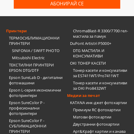
Принтери
ChromaBlast-R 3300/7700 гел-
мастила за памук
ТЕРМОСУБЛИМАЦИОННИ
ПРИНТЕРИ
DuPont Artistri P5000+
SINFONIA / SWIFT PHOTO
DTG МАСТИЛА И
КОНСУМАТИВИ
Mitsubishi Electric
OKI ТОНЕР КАСЕТИ
ТЕКСТИЛНИ ПРИНТЕРИ
EPSON DTG/DTF
Тонер касети и консумативи
за ES7411WT/Pro7411WT
Epson SureLab D - дигитални
фотомашини
Тонер касети и консумативи
за OKI Pro8432WT
Epson L-серия икономични
фотопринтери
Медии за печат
Epson SureColor P -
KATANA инк-джет фотохартии
професионални
Премиум RC фотохартии
фотопринтери
Матови фотохартии
Epson SureColor F -
Двустранни фотохартии
СУБЛИМАЦИОННИ
ПРИНТЕРИ
Арт&Крафт хартии и канава