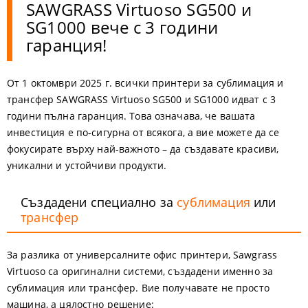
SAWGRASS Virtuoso SG500 и
SG1000 вече с 3 години
гаранция!
От 1 октомври 2025 г. всички принтери за сублимация и
трансфер SAWGRASS Virtuoso SG500 и SG1000 идват с 3
години пълна гаранция. Това означава, че вашата
инвестиция е по-сигурна от всякога, а вие можете да се
фокусирате върху най-важното – да създавате красиви,
уникални и устойчиви продукти.
Създадени специално за
сублимация
или
трансфер
За разлика от универсалните офис принтери, Sawgrass
Virtuoso са оригинални системи, създадени именно за
сублимация или трансфер. Вие получавате не просто
машина, а цялостно решение: