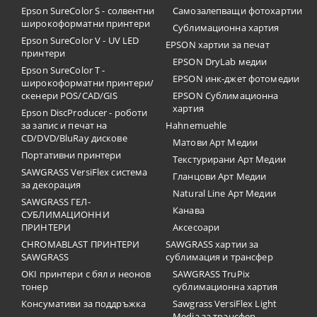
Epson SureColor S - солвентни
Самозалепващи фотохартии
широкоформатни принтери
Сублимационна хартия
Epson SureColor V - UV LED
EPSON хартии за печат
принтери
EPSON DryLab медии
Epson SureColor T -
EPSON инк-джет фотомедии
широкоформатни принтери/
скенери POS/CAD/GIS
EPSON Сублимационна
хартия
Epson DiscProducer - роботи
за запис и печат на
Hahnemuehle
CD/DVD/BluRay дискове
Матови Арт Медии
Портативни принтери
Текстурирани Арт Медии
SAWGRASS VersiFlex система
Гланцови Арт Медии
за декорация
Natural Line Арт Медии
SAWGRASS ГЕЛ-
Канава
СУБЛИМАЦИОННИ
ПРИНТЕРИ
Аксесоари
CHROMABLAST ПРИНТЕРИ
SAWGRASS хартии за
SAWGRASS
сублимация и трансфер
OKI принтери с бял и неонов
SAWGRASS TruPix
тонер
сублимационна хартия
Консумативи за поддръжка
Sawgrass VersiFlex Light
Media за трансфер