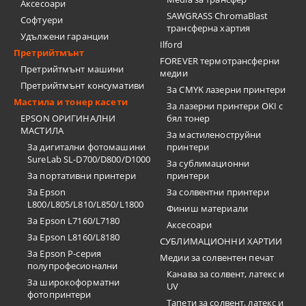
Аксесоари
SAWGRASS ChromaBlast
Софтуери
трансферна хартия
Удължени гаранции
Ilford
Претрийтмънт
FOREVER термотрансферни
Претрийтмънт машини
медии
Претрийтмънт консумативи
За CMYK лазерни принтери
Мастила и тонер касети
За лазерни принтери OKI с
EPSON ОРИГИНАЛНИ
бял тонер
МАСТИЛА
За мастиленоструйни
За дигитални фотомашини
принтери
SureLab SL-D700/D800/D1000
За сублимационни
За портативни принтери
принтери
За Epson
За солвентни принтери
L800/L805/L810/L850/L1800
Финиш материали
За Epson L7160/L7180
Аксесоари
За Epson L8160/L8180
СУБЛИМАЦИОННИ ХАРТИИ
За Epson P-серия
Медии за солвентен печат
полупрофесионални
Канава за солвент, латекс и
За широкоформатни
UV
фотопринтери
Тапети за солвент, латекс и