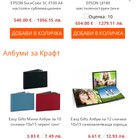
EPSON L8180
EPSON SureColor SC-F100 A4
мастиленоструен (инк-
настолен сублимационен
джет) фотопринтер
принтер
540.00 €
1056.15 лв.
654.00 €
1279.11 лв.
Албуми за Крафт
Easy Gifts Мини Албум за 10
Easy Gifts Албум за 12 снимки
снимки 10x15 черен/ син/
10x15 самозалепваща корица
червен
черен
3.83 €
7.49 лв.
6.61 €
12.93 лв.