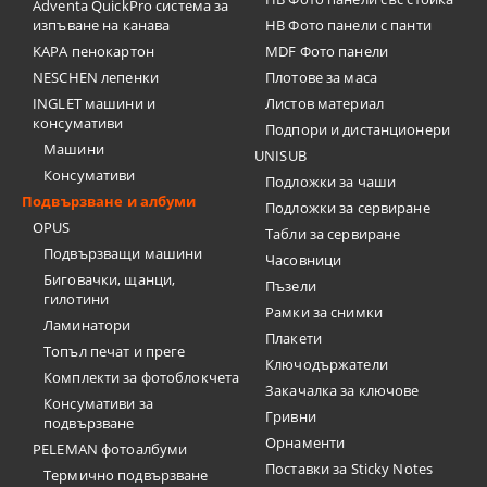
Adventa QuickPro система за
изпъване на канава
HB Фото панели с панти
KAPA пенокартон
MDF Фото панели
NESCHEN лепенки
Плотове за маса
INGLET машини и
Листов материал
консумативи
Подпори и дистанционери
Машини
UNISUB
Консумативи
Подложки за чаши
Подвързване и албуми
Подложки за сервиране
OPUS
Табли за сервиране
Подвързващи машини
Часовници
Биговачки, щанци,
Пъзели
гилотини
Рамки за снимки
Ламинатори
Плакети
Топъл печат и преге
Ключодържатели
Комплекти за фотоблокчета
Закачалка за ключове
Консумативи за
Гривни
подвързване
Орнаменти
PELEMAN фотоалбуми
Поставки за Sticky Notes
Термично подвързване