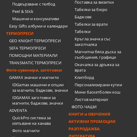
Поставка за визитки
Подвързване с телбод
Tабелки за бюро
Peel & Stick
Баджове
Машини и консумативи
Табелки за врати
Easy Gifts албуми и календари
Табелки
ТЕРМОПРЕСИ
Кръгла значка със
GEO KNIGHT ТЕРМОПРЕСИ
закопчалка
SEFA ТЕРМОПРЕСИ
Магнитна бяла дъска за
ПОМОЩНИ МАТЕРИАЛИ
съобщения, графици
TRANSMATIC ТЕРМОПРЕСИ
Окачалка за дръжка за
Фото-сувенири, заготовки
врата
GAMAX значки и магнити
Клипборд
IDGamax машини и опции
Персонализирани кутии
за магнити, баджове, значки
Мини баскетболен кош
IDGAMAX заготовки за
Листов материал
магнити, баджове, значки
ФОТО-ЧАШИ
ADVENTA
КНИГИ и ОБУЧЕНИЯ
QuickPro система за
АКТИВНИ ПРОМОЦИИ
изпъване на канава
РАЗПРОДАЖБА
Фото магнити
ЛИТЕРАТУРА