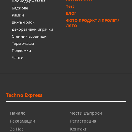
Ключодържатели
Test
Баджове
БЛОГ
Рамки
ФОТО ПРОДУКТИ ПРОЛЕТ/
Вижън блок
ЛЯТО
Декоративни играчки
Стенни часовници
Термочашa
Подложки
Чанти
Techno Express
Начало
Чести Въпроси
Рекламации
Регистрация
За Нас
Контакт