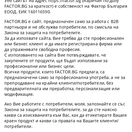
Уеб сайтът на адрес https://factor.bg (наричан по-долу
FACTOR.BG за краткост) е собственост на Фактор България
ЕООД, ЕИК 160116590.
FACTOR.BG е сайт, предназначен само за работа с B2B
партньори и не обслужва потребители, по смисъла на
Закона за защита на потребителите.
За да изпозвате сайта, Вие трябва да сте професионален
или бизнес клиент и да имате регистрирана фирма или
да упражнявате свободна професия.
С използването на сайта Вие потвърждавате, че
закупените от продукти, ще бъдат използвани за
професионални или бизнес цели.
Всички продукти, които FACTOR.BG предлага, са
предназначени само за професионална употреба, а не за
препродаване на крайни клиенти/потребители, без
предварителната им преработка, персонализация или
модификация.
Ако Вие работите с потребители, моля, запознайте се със
Закона за защита на потребителите, за да сте наясно
какви са изискванията към Вас, как да етикетирате Вашия
краен продукт и какви са правата на Вашите клиенти/
потребители.