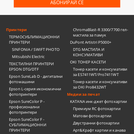
Принтери
ChromaBlast-R 3300/7700 гел-
мастила за памук
ТЕРМОСУБЛИМАЦИОННИ
ПРИНТЕРИ
DuPont Artistri P5000+
SINFONIA / SWIFT PHOTO
DTG МАСТИЛА И
КОНСУМАТИВИ
Mitsubishi Electric
OKI ТОНЕР КАСЕТИ
ТЕКСТИЛНИ ПРИНТЕРИ
EPSON DTG/DTF
Тонер касети и консумативи
за ES7411WT/Pro7411WT
Epson SureLab D - дигитални
фотомашини
Тонер касети и консумативи
за OKI Pro8432WT
Epson L-серия икономични
фотопринтери
Медии за печат
Epson SureColor P -
KATANA инк-джет фотохартии
професионални
Премиум RC фотохартии
фотопринтери
Матови фотохартии
Epson SureColor F -
Двустранни фотохартии
СУБЛИМАЦИОННИ
ПРИНТЕРИ
Арт&Крафт хартии и канава