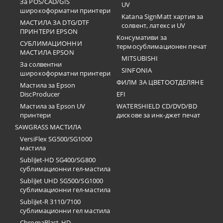
За POS/CAD/GIS
UV
широкоформатни принтери
Katana SignMatt хартия за
МАСТИЛА ЗА DTG/DTF
солвент, латекс и UV
ПРИНТЕРИ EPSON
Консумативи за
СУБЛИМАЦИОННИ
термосублимационен печат
МАСТИЛА EPSON
MITSUBISHI
За солвентни
SINFONIA
широкоформатни принтери
ФИЛМ ЗА ЦВЕТООТДЕЛЯНЕ
Мастила за Epson
DiscProducer
EFI
Мастила за Epson UV
WATERSHIELD CD/DVD/BD
принтери
дискове за инк-джет печат
SAWGRASS МАСТИЛА
VersiFlex SG500/SG1000
мастила
SubliJet-HD SG400/SG800
сублимационни гел-мастила
SubliJet UHD SG500/SG1000
сублимационни гел-мастила
SubliJet-R 3110/7100
сублимационни гел мастила
ChromaBlast-HD