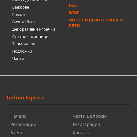
Test
Баджове
БЛОГ
Рамки
ФОТО ПРОДУКТИ ПРОЛЕТ/
Вижън блок
ЛЯТО
Декоративни играчки
Стенни часовници
Термочашa
Подложки
Чанти
Techno Express
Начало
Чести Въпроси
Рекламации
Регистрация
За Нас
Контакт