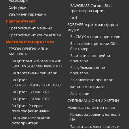
Аксесоари
SAWGRASS ChromaBlast
Софтуери
трансферна хартия
Удължени гаранции
Ilford
Претрийтмънт
FOREVER термотрансферни
Претрийтмънт машини
медии
Претрийтмънт консумативи
За CMYK лазерни принтери
Мастила и тонер касети
За лазерни принтери OKI с
EPSON ОРИГИНАЛНИ
бял тонер
МАСТИЛА
За мастиленоструйни
За дигитални фотомашини
принтери
SureLab SL-D700/D800/D1000
За сублимационни
За портативни принтери
принтери
За Epson
За солвентни принтери
L800/L805/L810/L850/L1800
Финиш материали
За Epson L7160/L7180
Аксесоари
За Epson L8160/L8180
СУБЛИМАЦИОННИ ХАРТИИ
За Epson P-серия
Медии за солвентен печат
полупрофесионални
Канава за солвент, латекс и
За широкоформатни
UV
фотопринтери
Тапети за солвент, латекс и