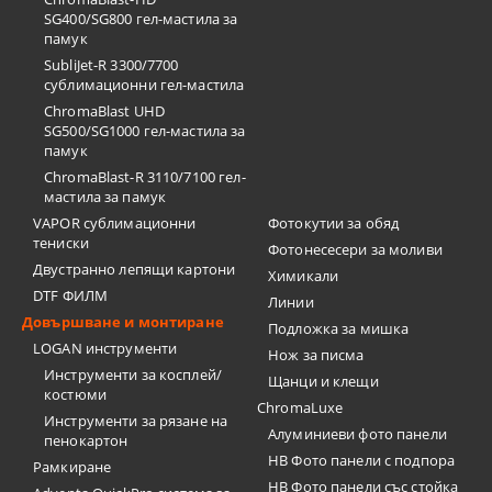
SG400/SG800 гел-мастила за
памук
SubliJet-R 3300/7700
сублимационни гел-мастила
ChromaBlast UHD
SG500/SG1000 гел-мастила за
памук
ChromaBlast-R 3110/7100 гел-
мастила за памук
VAPOR сублимационни
Фотокутии за обяд
тениски
Фотонесесери за моливи
Двустранно лепящи картони
Химикали
DTF ФИЛМ
Линии
Довършване и монтиране
Подложка за мишка
LOGAN инструменти
Нож за писма
Инструменти за косплей/
Щанци и клещи
костюми
ChromaLuxe
Инструменти за рязане на
Алуминиеви фото панели
пенокартон
HB Фото панели с подпора
Рамкиране
HB Фото панели със стойка