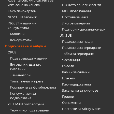
Adventa QuickPro система за
изпъване на канава
HB Фото панели с панти
KAPA пенокартон
MDF Фото панели
NESCHEN лепенки
Плотове за маса
INGLET машини и
Листов материал
консумативи
Подпори и дистанционери
Машини
UNISUB
Консумативи
Подложки за чаши
Подвързване и албуми
Подложки за сервиране
OPUS
Табли за сервиране
Подвързващи машини
Часовници
Биговачки, щанци,
Пъзели
гилотини
Рамки за снимки
Ламинатори
Плакети
Топъл печат и преге
Ключодържатели
Комплекти за фотоблокчета
Закачалка за ключове
Консумативи за
Гривни
подвързване
Орнаменти
PELEMAN фотоалбуми
Поставки за Sticky Notes
Термично подвързване