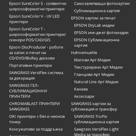
Epson SureColor S - солвентни
Самозалепващи фотохартии
широкоформатни принтери
Сублимационна хартия
Epson SureColor V - UV LED
EPSON хартии за печат
принтери
EPSON DryLab медии
Epson SureColor T -
EPSON инк-джет фотомедии
широкоформатни принтери/
скенери POS/CAD/GIS
EPSON Сублимационна
хартия
Epson DiscProducer - роботи
за запис и печат на
Hahnemuehle
CD/DVD/BluRay дискове
Матови Арт Медии
Портативни принтери
Текстурирани Арт Медии
SAWGRASS VersiFlex система
Гланцови Арт Медии
за декорация
Natural Line Арт Медии
SAWGRASS ГЕЛ-
Канава
СУБЛИМАЦИОННИ
ПРИНТЕРИ
Аксесоари
CHROMABLAST ПРИНТЕРИ
SAWGRASS хартии за
SAWGRASS
сублимация и трансфер
OKI принтери с бял и неонов
SAWGRASS TruPix
тонер
сублимационна хартия
Консумативи за поддръжка
Sawgrass VersiFlex Light
Media за трансфер