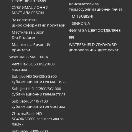
ПРИНТЕРИ EPSON
Консумативи за
СУБЛИМАЦИОННИ
термосублимационен печат
МАСТИЛА EPSON
MITSUBISHI
За солвентни
SINFONIA
широкоформатни принтери
ФИЛМ ЗА ЦВЕТООТДЕЛЯНЕ
Мастила за Epson
DiscProducer
EFI
Мастила за Epson UV
WATERSHIELD CD/DVD/BD
принтери
дискове за инк-джет печат
SAWGRASS МАСТИЛА
VersiFlex SG500/SG1000
мастила
SubliJet-HD SG400/SG800
сублимационни гел-мастила
SubliJet UHD SG500/SG1000
сублимационни гел-мастила
SubliJet-R 3110/7100
сублимационни гел мастила
ChromaBlast-HD
SG400/SG800 гел-мастила за
памук
SubliJet-R 3300/7700