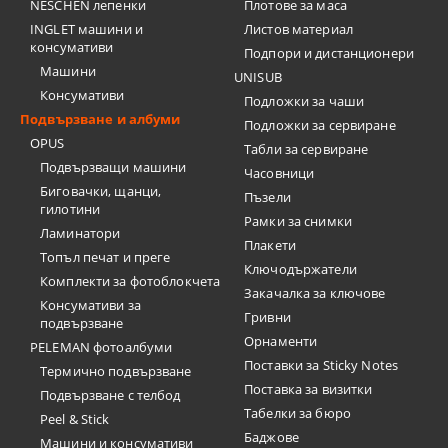
NESCHEN лепенки
Плотове за маса
INGLET машини и
Листов материал
консумативи
Подпори и дистанционери
Машини
UNISUB
Консумативи
Подложки за чаши
Подвързване и албуми
Подложки за сервиране
OPUS
Табли за сервиране
Подвързващи машини
Часовници
Биговачки, щанци,
Пъзели
гилотини
Рамки за снимки
Ламинатори
Плакети
Топъл печат и преге
Ключодържатели
Комплекти за фотоблокчета
Закачалка за ключове
Консумативи за
Гривни
подвързване
Орнаменти
PELEMAN фотоалбуми
Поставки за Sticky Notes
Термично подвързване
Поставка за визитки
Подвързване с телбод
Tабелки за бюро
Peel & Stick
Баджове
Машини и консумативи