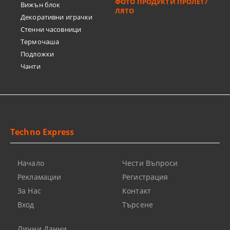
ФОТО ПРОДУКТИ ПРОЛЕТ/
Вижън блок
ЛЯТО
Декоративни играчки
Стенни часовници
Термочашa
Подложки
Чанти
Techno Express
Начало
Чести Въпроси
Рекламации
Регистрация
За Нас
Контакт
Вход
Търсене
Лични Данни