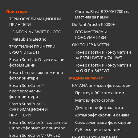
Принтери
ChromaBlast-R 3300/7700 гел-
мастила за памук
ТЕРМОСУБЛИМАЦИОННИ
ПРИНТЕРИ
DuPont Artistri P5000+
SINFONIA / SWIFT PHOTO
DTG МАСТИЛА И
КОНСУМАТИВИ
Mitsubishi Electric
OKI ТОНЕР КАСЕТИ
ТЕКСТИЛНИ ПРИНТЕРИ
EPSON DTG/DTF
Тонер касети и консумативи
за ES7411WT/Pro7411WT
Epson SureLab D - дигитални
фотомашини
Тонер касети и консумативи
за OKI Pro8432WT
Epson L-серия икономични
фотопринтери
Медии за печат
Epson SureColor P -
KATANA инк-джет фотохартии
професионални
Премиум RC фотохартии
фотопринтери
Матови фотохартии
Epson SureColor F -
Двустранни фотохартии
СУБЛИМАЦИОННИ
ПРИНТЕРИ
Арт&Крафт хартии и канава
Epson SureColor S - солвентни
Самозалепващи фотохартии
широкоформатни принтери
Сублимационна хартия
Epson SureColor V - UV LED
EPSON хартии за печат