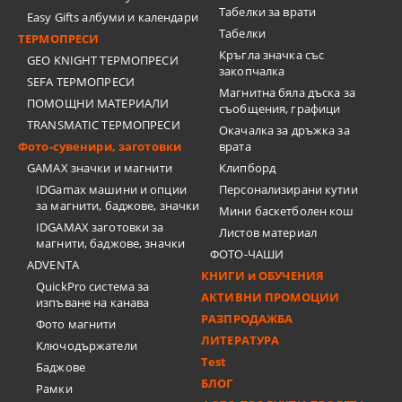
Табелки за врати
Easy Gifts албуми и календари
Табелки
ТЕРМОПРЕСИ
Кръгла значка със
GEO KNIGHT ТЕРМОПРЕСИ
закопчалка
SEFA ТЕРМОПРЕСИ
Магнитна бяла дъска за
ПОМОЩНИ МАТЕРИАЛИ
съобщения, графици
TRANSMATIC ТЕРМОПРЕСИ
Окачалка за дръжка за
Фото-сувенири, заготовки
врата
GAMAX значки и магнити
Клипборд
IDGamax машини и опции
Персонализирани кутии
за магнити, баджове, значки
Мини баскетболен кош
IDGAMAX заготовки за
Листов материал
магнити, баджове, значки
ФОТО-ЧАШИ
ADVENTA
КНИГИ и ОБУЧЕНИЯ
QuickPro система за
АКТИВНИ ПРОМОЦИИ
изпъване на канава
РАЗПРОДАЖБА
Фото магнити
ЛИТЕРАТУРА
Ключодържатели
Test
Баджове
БЛОГ
Рамки