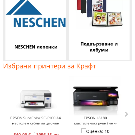
Подвързване и
NESCHEN лепенки
албуми
Избрани принтери за Крафт
EPSON L8180
EPSON SureColor SC-F100 A4
мастиленоструен (инк-
настолен сублимационен
джет) фотопринтер
принтер
540.00 €
1056.15 лв.