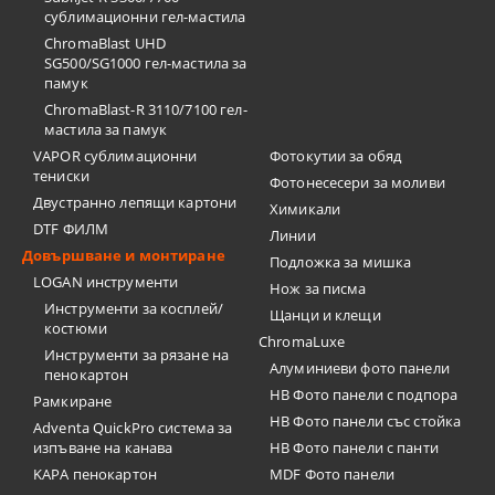
сублимационни гел-мастила
ChromaBlast UHD
SG500/SG1000 гел-мастила за
памук
ChromaBlast-R 3110/7100 гел-
мастила за памук
VAPOR сублимационни
Фотокутии за обяд
тениски
Фотонесесери за моливи
Двустранно лепящи картони
Химикали
DTF ФИЛМ
Линии
Довършване и монтиране
Подложка за мишка
LOGAN инструменти
Нож за писма
Инструменти за косплей/
Щанци и клещи
костюми
ChromaLuxe
Инструменти за рязане на
Алуминиеви фото панели
пенокартон
HB Фото панели с подпора
Рамкиране
HB Фото панели със стойка
Adventa QuickPro система за
изпъване на канава
HB Фото панели с панти
KAPA пенокартон
MDF Фото панели