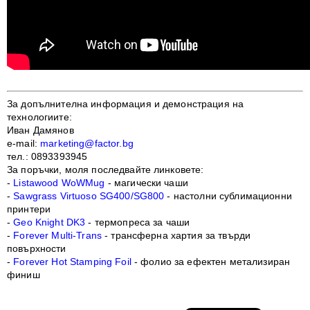
За допълнителна информация и демонстрация на
технологиите:
Иван Дамянов
e-mail:
marketing@factor.bg
тел.: 0893393945
За поръчки, моля последвайте линковете:
-
Listawood WoWMug
- магически чаши
-
Sawgrass Virtuoso SG400/SG800
- настолни сублимационни
принтери
-
Geo Knight DK3
- термопреса за чаши
-
Forever Multi-Trans
- трансферна хартия за твърди
повърхности
-
Forever Hot Stamping Foil
- фолио за ефектен метализиран
финиш