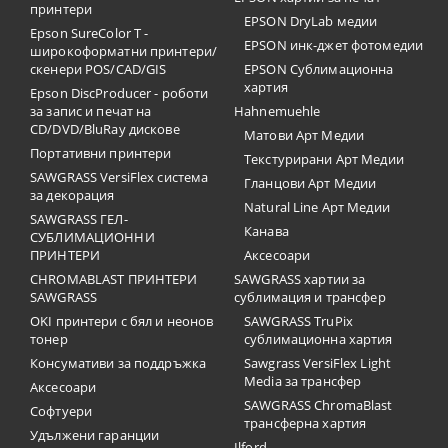
принтери
EPSON DryLab медии
Epson SureColor T -
EPSON инк-джет фотомедии
широкоформатни принтери/
скенери POS/CAD/GIS
EPSON Сублимационна
хартия
Epson DiscProducer - роботи
за запис и печат на
Hahnemuehle
CD/DVD/BluRay дискове
Матови Арт Медии
Портативни принтери
Текстурирани Арт Медии
SAWGRASS VersiFlex система
Гланцови Арт Медии
за декорация
Natural Line Арт Медии
SAWGRASS ГЕЛ-
Канава
СУБЛИМАЦИОННИ
ПРИНТЕРИ
Аксесоари
CHROMABLAST ПРИНТЕРИ
SAWGRASS хартии за
SAWGRASS
сублимация и трансфер
OKI принтери с бял и неонов
SAWGRASS TruPix
тонер
сублимационна хартия
Консумативи за поддръжка
Sawgrass VersiFlex Light
Media за трансфер
Аксесоари
SAWGRASS ChromaBlast
Софтуери
трансферна хартия
Удължени гаранции
Ilford