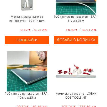
Метални закачалки за
PVC кант за пенокартон - БЯЛ -
пенокартон - 39 х 14 mm
5 мм x 25 м
0.12 €
0.23 лв.
18.90 €
36.97 лв.
ВИЖ ДЕТАЙЛИ
PVC кант за пенокартон - БЯЛ -
Комплект за рязане - LOGAN
10 мм x 25 м
COS-TOOLS KIT
20.70 €
40.49 лв.
376.21 €
735.80 лв.