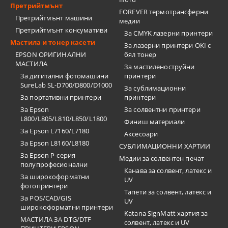
Претрийтмънт
FOREVER термотрансферни
Претрийтмънт машини
медии
Претрийтмънт консумативи
За CMYK лазерни принтери
Мастила и тонер касети
За лазерни принтери OKI с
EPSON ОРИГИНАЛНИ
бял тонер
МАСТИЛА
За мастиленоструйни
За дигитални фотомашини
принтери
SureLab SL-D700/D800/D1000
За сублимационни
За портативни принтери
принтери
За Epson
За солвентни принтери
L800/L805/L810/L850/L1800
Финиш материали
За Epson L7160/L7180
Аксесоари
За Epson L8160/L8180
СУБЛИМАЦИОННИ ХАРТИИ
За Epson P-серия
Медии за солвентен печат
полупрофесионални
Канава за солвент, латекс и
За широкоформатни
UV
фотопринтери
Тапети за солвент, латекс и
За POS/CAD/GIS
UV
широкоформатни принтери
Katana SignMatt хартия за
МАСТИЛА ЗА DTG/DTF
солвент, латекс и UV