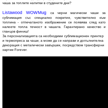
чаша за топлите напитки в студените дни?
Listawood WOWMug
са черни магически чаши за
сублимация със специално покритие, чувствително към
топлина - отпечатаното изображение се появява след като
налеете топла течност в чашата. Гарантирано качество и
гланцов финиш!
За персонализацията са необходими сублимационен принтер
и термопреса за чаши, а може да се направи и допълнителна
декорация с металически завършек, посредством трансферни
хартии Forever.