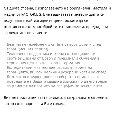
От друга страна, с използването на оригинални мастила и
медии от FACTOR.BG, Вие защитавате инвестицията си,
получавате най-изгодните цени, можете да се
възползвате от многобройните привилегии, предвидени
за лоялните ни клиенти:
Безплатен телефонен и on-line съпорт, дори и след
гаранционния период
Техническа поддръжка и сервиз от специалисти,
сертифицирани от Epson и преминали обучения в
сервизния център на Epson в Германия
Експедитивен и качествен сервиз по време на
гаранцията, винаги налични резервни части на склад
Безплатно предоставяне на оборотен принтер, ако
повредата на Вашата машина изисква по-дълго време
за ремонт или поръчка на специфични компоненти
Вие не просто печатате снимки, а съхранявате спомени,
затова отговорността Ви е голяма!