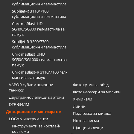
сублимационни гел-мастила
SubliJet-R 3110/7100
сублимационни гел мастила
ChromaBlast-HD
SG400/SG800 гел-мастила за
памук
SubliJet-R 3300/7700
сублимационни гел-мастила
ChromaBlast UHD
SG500/SG1000 гел-мастила за
памук
ChromaBlast-R 3110/7100 гел-
мастила за памук
VAPOR сублимационни
Фотокутии за обяд
тениски
Фотонесесери за моливи
Двустранно лепящи картони
Химикали
DTF ФИЛМ
Линии
Довършване и монтиране
Подложка за мишка
LOGAN инструменти
Нож за писма
Инструменти за косплей/
Щанци и клещи
костюми