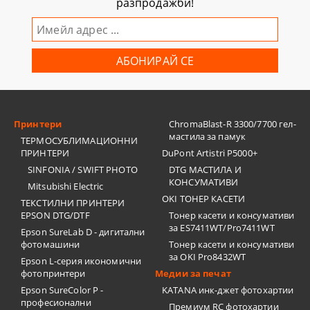
разпродажби!
Принтери
ChromaBlast-R 3300/7700 гел-
мастила за памук
ТЕРМОСУБЛИМАЦИОННИ
ПРИНТЕРИ
DuPont Artistri P5000+
SINFONIA / SWIFT PHOTO
DTG МАСТИЛА И
КОНСУМАТИВИ
Mitsubishi Electric
OKI ТОНЕР КАСЕТИ
ТЕКСТИЛНИ ПРИНТЕРИ
EPSON DTG/DTF
Тонер касети и консумативи
за ES7411WT/Pro7411WT
Epson SureLab D - дигитални
фотомашини
Тонер касети и консумативи
за OKI Pro8432WT
Epson L-серия икономични
фотопринтери
Медии за печат
Epson SureColor P -
KATANA инк-джет фотохартии
професионални
Премиум RC фотохартии