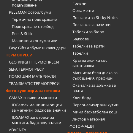
Гривни
подвързване
Орнаменти
PELEMAN фотоалбуми
Поставки за Sticky Notes
Термично подвързване
Поставка за визитки
Подвързване с телбод
Tабелки за бюро
Peel & Stick
Баджове
Машини и консумативи
Табелки за врати
Easy Gifts албуми и календари
Табелки
ТЕРМОПРЕСИ
Кръгла значка със
GEO KNIGHT ТЕРМОПРЕСИ
закопчалка
SEFA ТЕРМОПРЕСИ
Магнитна бяла дъска за
ПОМОЩНИ МАТЕРИАЛИ
съобщения, графици
TRANSMATIC ТЕРМОПРЕСИ
Окачалка за дръжка за
Фото-сувенири, заготовки
врата
GAMAX значки и магнити
Клипборд
IDGamax машини и опции
Персонализирани кутии
за магнити, баджове, значки
Мини баскетболен кош
IDGAMAX заготовки за
Листов материал
магнити, баджове, значки
ФОТО-ЧАШИ
ADVENTA