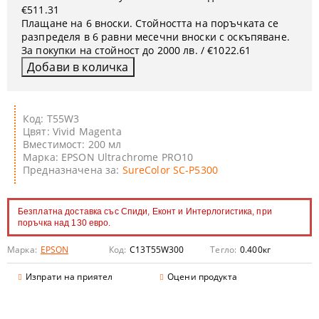
€511.31
Плащане на 6 вноски. Стойността на поръчката се
разпределя в 6 равни месечни вноски с оскъпяване.
За покупки на стойност до 2000 лв. / €1022.61
Код: T55W3
Цвят: Vivid Magenta
Вместимост: 200 мл
Марка: EPSON Ultrachrome PRO10
Предназначена за:
SureColor SC-P5300
Безплатна доставка със Спиди, Еконт и Интерлогистика, при
поръчка над 130 евро.
Марка:
EPSON
Код:
C13T55W300
Тегло:
0.400
кг
Изпрати на приятел
Оцени продукта