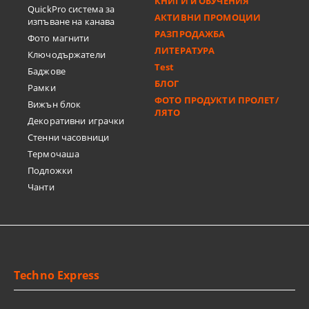
КНИГИ и ОБУЧЕНИЯ
QuickPro система за
АКТИВНИ ПРОМОЦИИ
изпъване на канава
РАЗПРОДАЖБА
Фото магнити
ЛИТЕРАТУРА
Ключодържатели
Test
Баджове
БЛОГ
Рамки
ФОТО ПРОДУКТИ ПРОЛЕТ/
Вижън блок
ЛЯТО
Декоративни играчки
Стенни часовници
Термочашa
Подложки
Чанти
Techno Express