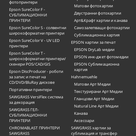
фотопринтери
Матови фотохартии
Epson SureColor F -
Двустранни фотохартии
СУБЛИМАЦИОННИ
ПРИНТЕРИ
Арт&Крафт хартии и канава
Epson SureColor S - солвентни
Самозалепващи фотохартии
широкоформатни принтери
Сублимационна хартия
Epson SureColor V - UV LED
EPSON хартии за печат
принтери
EPSON DryLab медии
Epson SureColor T -
EPSON инк-джет фотомедии
широкоформатни принтери/
скенери POS/CAD/GIS
EPSON Сублимационна
хартия
Epson DiscProducer - роботи
за запис и печат на
Hahnemuehle
CD/DVD/BluRay дискове
Матови Арт Медии
Портативни принтери
Текстурирани Арт Медии
SAWGRASS VersiFlex система
Гланцови Арт Медии
за декорация
Natural Line Арт Медии
SAWGRASS ГЕЛ-
Канава
СУБЛИМАЦИОННИ
ПРИНТЕРИ
Аксесоари
CHROMABLAST ПРИНТЕРИ
SAWGRASS хартии за
SAWGRASS
сублимация и трансфер