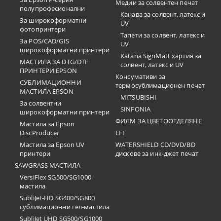
Медии за солвентен печат
полупрофесионални
Канава за солвент, латекс и
За широкоформатни
UV
фотопринтери
Тапети за солвент, латекс и
За POS/CAD/GIS
UV
широкоформатни принтери
Katana SignMatt хартия за
МАСТИЛА ЗА DTG/DTF
солвент, латекс и UV
ПРИНТЕРИ EPSON
Консумативи за
СУБЛИМАЦИОННИ
термосублимационен печат
МАСТИЛА EPSON
MITSUBISHI
За солвентни
SINFONIA
широкоформатни принтери
ФИЛМ ЗА ЦВЕТООТДЕЛЯНЕ
Мастила за Epson
DiscProducer
EFI
Мастила за Epson UV
WATERSHIELD CD/DVD/BD
принтери
дискове за инк-джет печат
SAWGRASS МАСТИЛА
VersiFlex SG500/SG1000
мастила
SubliJet-HD SG400/SG800
сублимационни гел-мастила
SubliJet UHD SG500/SG1000