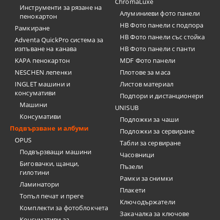
ChromaLuxe
Инструменти за рязане на
Алуминиеви фото панели
пенокартон
HB Фото панели с подпора
Рамкиране
HB Фото панели със стойка
Adventa QuickPro система за
изпъване на канава
HB Фото панели с панти
KAPA пенокартон
MDF Фото панели
NESCHEN лепенки
Плотове за маса
INGLET машини и
Листов материал
консумативи
Подпори и дистанционери
Машини
UNISUB
Консумативи
Подложки за чаши
Подвързване и албуми
Подложки за сервиране
OPUS
Табли за сервиране
Подвързващи машини
Часовници
Биговачки, щанци,
Пъзели
гилотини
Рамки за снимки
Ламинатори
Плакети
Топъл печат и преге
Ключодържатели
Комплекти за фотоблокчета
Закачалка за ключове
Консумативи за