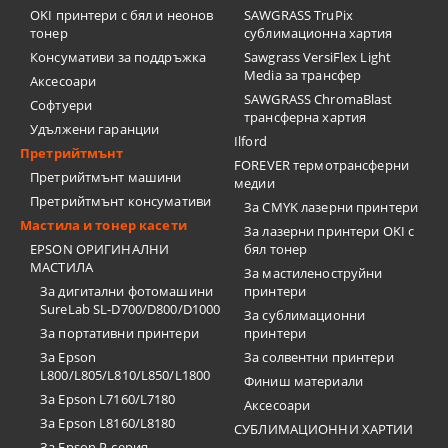
OKI принтери с бял и неонов
SAWGRASS TruPix
тонер
сублимационна хартия
Консумативи за поддръжка
Sawgrass VersiFlex Light
Media за трансфер
Аксесоари
SAWGRASS ChromaBlast
Софтуери
трансферна хартия
Удължени гаранции
Ilford
Претрийтмънт
FOREVER термотрансферни
Претрийтмънт машини
медии
Претрийтмънт консумативи
За CMYK лазерни принтери
Мастила и тонер касети
За лазерни принтери OKI с
EPSON ОРИГИНАЛНИ
бял тонер
МАСТИЛА
За мастиленоструйни
За дигитални фотомашини
принтери
SureLab SL-D700/D800/D1000
За сублимационни
За портативни принтери
принтери
За Epson
За солвентни принтери
L800/L805/L810/L850/L1800
Финиш материали
За Epson L7160/L7180
Аксесоари
За Epson L8160/L8180
СУБЛИМАЦИОННИ ХАРТИИ
За Epson P-серия