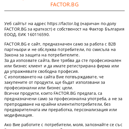
FACTOR.BG
Уеб сайтът на адрес https://factor.bg (наричан по-долу
FACTOR.BG за краткост) е собственост на Фактор България
ЕООД, ЕИК 160116590.
FACTOR.BG е сайт, предназначен само за работа с B2B
партньори и не обслужва потребители, по смисъла на
Закона за защита на потребителите.
За да изпозвате сайта, Вие трябва да сте професионален
или бизнес клиент и да имате регистрирана фирма или
да упражнявате свободна професия.
С използването на сайта Вие потвърждавате, че
закупените от продукти, ще бъдат използвани за
професионални или бизнес цели.
Всички продукти, които FACTOR.BG предлага, са
предназначени само за професионална употреба, а не за
препродаване на крайни клиенти/потребители, без
предварителната им преработка, персонализация или
модификация.
Ако Вие работите с потребители, моля, запознайте се със