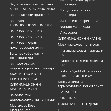
За дигитални фотомашини
принтери
SureLab SL-D700/D800/D1000
За сублимационни
За портативни принтери
принтери
За Epson
За солвентни принтери
L800/L805/L810/L850/L1800
Финиш материали
За Epson L7160/L7180
Аксесоари
За Epson L8160/L8180
СУБЛИМАЦИОННИ ХАРТИИ
За Epson P-серия
Медии за солвентен печат
полупрофесионални
Канава за солвент, латекс и
За широкоформатни
UV
фотопринтери
Тапети за солвент, латекс и
За POS/CAD/GIS
UV
широкоформатни принтери
Katana SignMatt хартия за
МАСТИЛА ЗА DTG/DTF
солвент, латекс и UV
ПРИНТЕРИ EPSON
Консумативи за
СУБЛИМАЦИОННИ
термосублимационен печат
МАСТИЛА EPSON
MITSUBISHI
За солвентни
SINFONIA
широкоформатни принтери
ФИЛМ ЗА ЦВЕТООТДЕЛЯНЕ
Мастила за Epson
DiscProducer
EFI