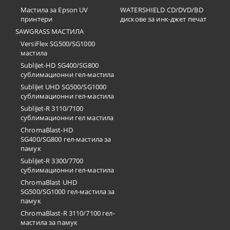
Мастила за Epson UV
WATERSHIELD CD/DVD/BD
принтери
дискове за инк-джет печат
SAWGRASS МАСТИЛА
VersiFlex SG500/SG1000
мастила
SubliJet-HD SG400/SG800
сублимационни гел-мастила
SubliJet UHD SG500/SG1000
сублимационни гел-мастила
SubliJet-R 3110/7100
сублимационни гел мастила
ChromaBlast-HD
SG400/SG800 гел-мастила за
памук
SubliJet-R 3300/7700
сублимационни гел-мастила
ChromaBlast UHD
SG500/SG1000 гел-мастила за
памук
ChromaBlast-R 3110/7100 гел-
мастила за памук