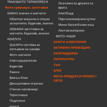
TRANSMATIC ТЕРМОПРЕСИ
Окачалка за дръжка за
Фото-сувенири, заготовки
врата
GAMAX значки и магнити
Клипборд
IDGamax машини и опции
Персонализирани кутии
за магнити, баджове, значки
Мини баскетболен кош
IDGAMAX заготовки за
Листов материал
магнити, баджове, значки
ФОТО-ЧАШИ
ADVENTA
КНИГИ и ОБУЧЕНИЯ
QuickPro система за
АКТИВНИ ПРОМОЦИИ
изпъване на канава
РАЗПРОДАЖБА
Фото магнити
ЛИТЕРАТУРА
Ключодържатели
Test
Баджове
БЛОГ
Рамки
ФОТО ПРОДУКТИ ПРОЛЕТ/
Вижън блок
ЛЯТО
Декоративни играчки
Стенни часовници
Термочашa
Подложки
Чанти