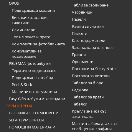
OPUS
Табли за сервиране
Подвързващи машини
Часовници
Биговачки, щанци,
Пъзели
гилотини
Рамки за снимки
Ламинатори
Плакети
Топъл печат и преге
Ключодържатели
Комплекти за фотоблокчета
Закачалка за ключове
Консумативи за
Гривни
подвързване
Орнаменти
PELEMAN фотоалбуми
Поставки за Sticky Notes
Термично подвързване
Поставка за визитки
Подвързване с телбод
Tабелки за бюро
Peel & Stick
Баджове
Машини и консумативи
Табелки за врати
Easy Gifts албуми и календари
Табелки
ТЕРМОПРЕСИ
Кръгла значка със
GEO KNIGHT ТЕРМОПРЕСИ
закопчалка
SEFA ТЕРМОПРЕСИ
Магнитна бяла дъска за
ПОМОЩНИ МАТЕРИАЛИ
съобщения, графици