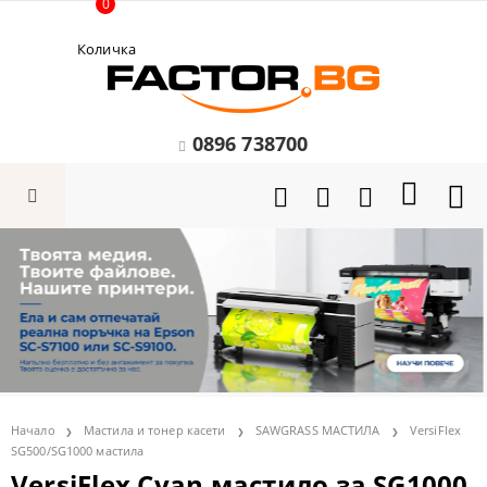
0
Количка
0896 738700
Начало
Мастила и тонер касети
SAWGRASS МАСТИЛА
VersiFlex
SG500/SG1000 мастила
VersiFlex Cyan мастило за SG1000