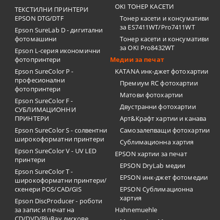
OKI ТОНЕР КАСЕТИ
ТЕКСТИЛНИ ПРИНТЕРИ
EPSON DTG/DTF
Тонер касети и консумативи
за ES7411WT/Pro7411WT
Epson SureLab D - дигитални
фотомашини
Тонер касети и консумативи
за OKI Pro8432WT
Epson L-серия икономични
фотопринтери
Медии за печат
Epson SureColor P -
KATANA инк-джет фотохартии
професионални
Премиум RC фотохартии
фотопринтери
Матови фотохартии
Epson SureColor F -
Двустранни фотохартии
СУБЛИМАЦИОННИ
ПРИНТЕРИ
Арт&Крафт хартии и канава
Epson SureColor S - солвентни
Самозалепващи фотохартии
широкоформатни принтери
Сублимационна хартия
Epson SureColor V - UV LED
EPSON хартии за печат
принтери
EPSON DryLab медии
Epson SureColor T -
EPSON инк-джет фотомедии
широкоформатни принтери/
скенери POS/CAD/GIS
EPSON Сублимационна
хартия
Epson DiscProducer - роботи
за запис и печат на
Hahnemuehle
CD/DVD/BluRay дискове