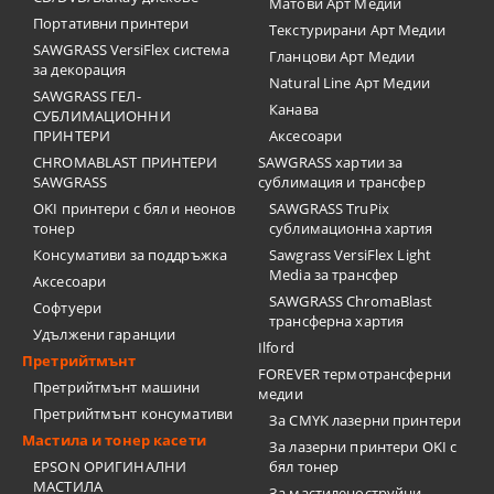
Матови Арт Медии
Портативни принтери
Текстурирани Арт Медии
SAWGRASS VersiFlex система
Гланцови Арт Медии
за декорация
Natural Line Арт Медии
SAWGRASS ГЕЛ-
Канава
СУБЛИМАЦИОННИ
ПРИНТЕРИ
Аксесоари
CHROMABLAST ПРИНТЕРИ
SAWGRASS хартии за
SAWGRASS
сублимация и трансфер
OKI принтери с бял и неонов
SAWGRASS TruPix
тонер
сублимационна хартия
Консумативи за поддръжка
Sawgrass VersiFlex Light
Media за трансфер
Аксесоари
SAWGRASS ChromaBlast
Софтуери
трансферна хартия
Удължени гаранции
Ilford
Претрийтмънт
FOREVER термотрансферни
Претрийтмънт машини
медии
Претрийтмънт консумативи
За CMYK лазерни принтери
Мастила и тонер касети
За лазерни принтери OKI с
EPSON ОРИГИНАЛНИ
бял тонер
МАСТИЛА
За мастиленоструйни