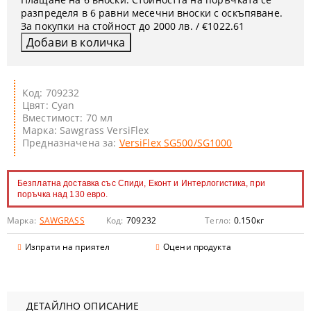
разпределя в 6 равни месечни вноски с оскъпяване.
За покупки на стойност до 2000 лв. / €1022.61
Код: 709232
Цвят: Cyan
Вместимост: 70 мл
Марка: Sawgrass VersiFlex
Предназначена за:
VersiFlex SG500/SG1000
Безплатна доставка със Спиди, Еконт и Интерлогистика, при
поръчка над 130 евро.
Марка:
SAWGRASS
Код:
709232
Тегло:
0.150
кг
Изпрати на приятел
Оцени продукта
ДЕТАЙЛНО ОПИСАНИЕ