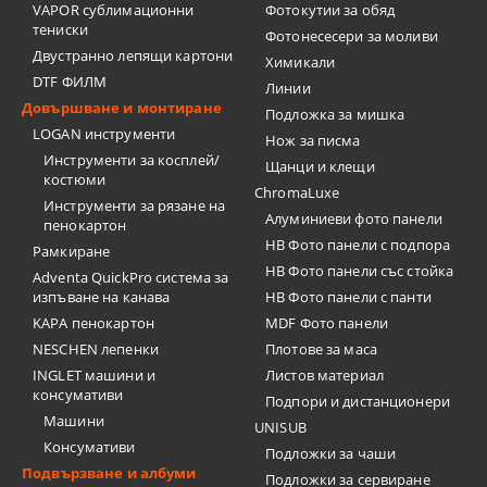
VAPOR сублимационни
Фотокутии за обяд
тениски
Фотонесесери за моливи
Двустранно лепящи картони
Химикали
DTF ФИЛМ
Линии
Довършване и монтиране
Подложка за мишка
LOGAN инструменти
Нож за писма
Инструменти за косплей/
Щанци и клещи
костюми
ChromaLuxe
Инструменти за рязане на
Алуминиеви фото панели
пенокартон
HB Фото панели с подпора
Рамкиране
HB Фото панели със стойка
Adventa QuickPro система за
изпъване на канава
HB Фото панели с панти
KAPA пенокартон
MDF Фото панели
NESCHEN лепенки
Плотове за маса
INGLET машини и
Листов материал
консумативи
Подпори и дистанционери
Машини
UNISUB
Консумативи
Подложки за чаши
Подвързване и албуми
Подложки за сервиране