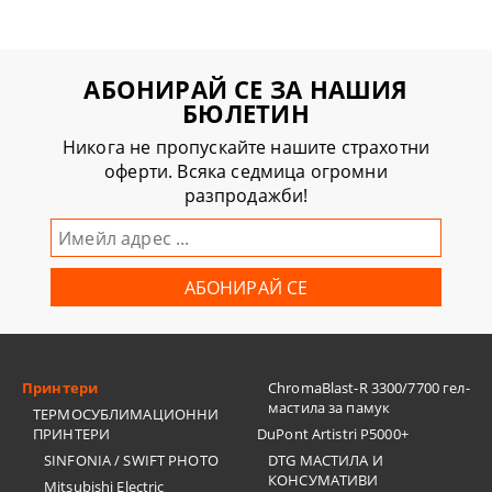
АБОНИРАЙ СЕ ЗА НАШИЯ
БЮЛЕТИН
Никога не пропускайте нашите страхотни
оферти. Всяка седмица огромни
разпродажби!
Принтери
ChromaBlast-R 3300/7700 гел-
мастила за памук
ТЕРМОСУБЛИМАЦИОННИ
ПРИНТЕРИ
DuPont Artistri P5000+
SINFONIA / SWIFT PHOTO
DTG МАСТИЛА И
КОНСУМАТИВИ
Mitsubishi Electric