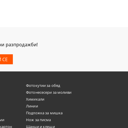
мни разпродажби!
Фотокутии за обяд
Фотонесесери за моливи
Химикали
Линии
Подложка за мишка
юми
Нож за писма
окартон
Щанци и клещи