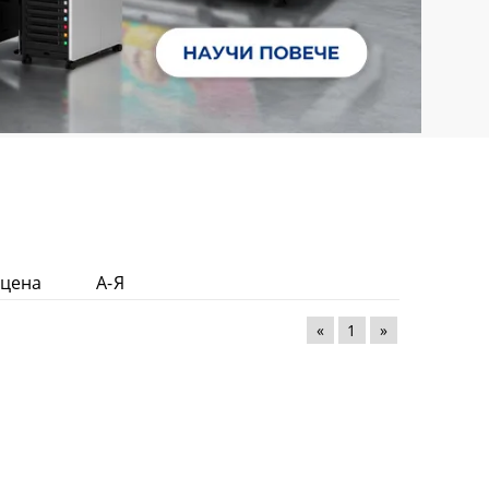
 цена
А-Я
«
1
»