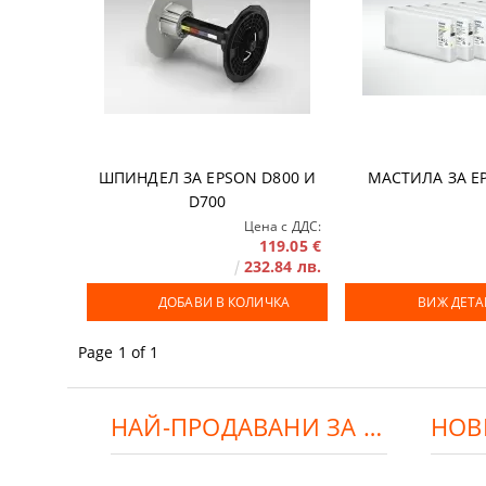
Аксесоари
DTF ФИЛМ
Софтуери
Удължени г
ШПИНДЕЛ ЗА EPSON D800 И
МАСТИЛА ЗА E
D700
Цена с ДДС:
119.05 €
232.84 лв.
ДОБАВИ В КОЛИЧКА
ВИЖ ДЕТ
Page 1 of 1
НАЙ-ПРОДАВАНИ ЗА ДЕНЯ:
НОВ