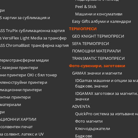
Peel & Stick
ари
Машини и консумативи
 хартии за сублимация и
Easy Gifts албуми и календари
ТЕРМОПРЕСИ
S TruPix сублимационна хартия
GEO KNIGHT ТЕРМОПРЕСИ
 VersiFlex Light Media за трансфер
SEFA ТЕРМОПРЕСИ
S ChromaBlast трансферна хартия
ПОМОЩНИ МАТЕРИАЛИ
TRANSMATIC ТЕРМОПРЕСИ
термотрансферни медии
Фото-сувенири, заготовки
 лазерни принтери
GAMAX значки и магнити
рни принтери OKI с бял тонер
IDGamax машини и опции за ма
иленоструйни принтери
баджове, значки
лимационни принтери
IDGAMAX заготовки за магнити,
ентни принтери
значки
материали
ADVENTA
ари
QuickPro система за изпъване н
АЦИОННИ ХАРТИИ
Фото магнити
 солвентен печат
Ключодържатели
за солвент, латекс и UV
Баджове