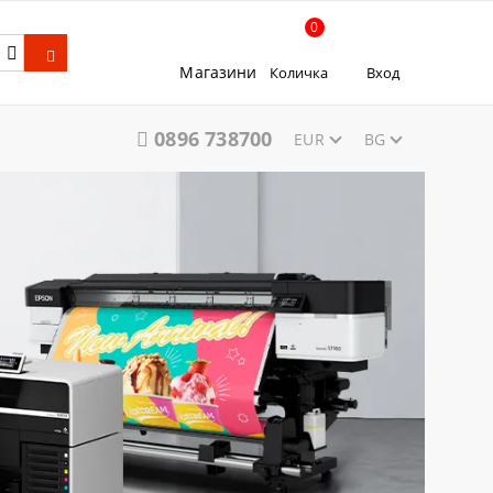
0
Магазини
Количка
Вход
0896 738700
EUR
BG