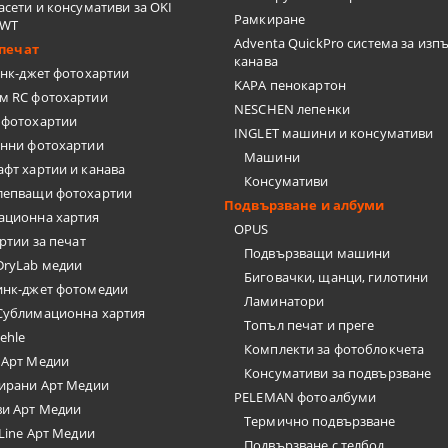
асети и консумативи за OKI
Рамкиране
2WT
Adventa QuickPro система за изп
печат
канава
нк-джет фотохартии
KAPA пенокартон
м RC фотохартии
NESCHEN лепенки
 фотохартии
INGLET машини и консумативи
анни фотохартии
Машини
фт хартии и канава
Консумативи
лепващи фотохартии
Подвързване и албуми
ационна хартия
OPUS
ртии за печат
Подвързващи машини
DryLab медии
Биговачки, щанци, гилотини
инк-джет фотомедии
Ламинатори
Сублимационна хартия
Топъл печат и преге
ehle
Комплекти за фотоблокчета
 Арт Медии
Консумативи за подвързване
ирани Арт Медии
PELEMAN фотоалбуми
ви Арт Медии
Термично подвързване
 Line Арт Медии
Подвързване с телбод