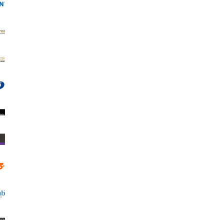
Photo Matt 180
Adventa Магнит/Рамка с подпора
КЛАСИК
0.85 €
1.66 лв.
8.10 €
15.84 лв.
ВИЖ ДЕТАЙЛИ
ДОБАВИ В КОЛИЧКА