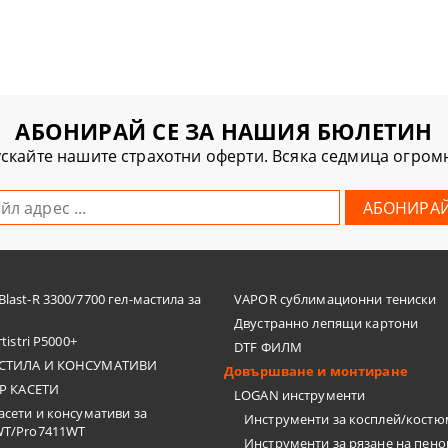
АБОНИРАЙ СЕ ЗА НАШИЯ БЮЛЕТИН
скайте нашите страхотни оферти. Всяка седмица огро
last-R 3300/7700 гел-мастила за
VAPOR сублимационни тениски
Двустранно лепящи картони
tistri P5000+
DTF ФИЛМ
СТИЛА И КОНСУМАТИВИ
Довършване и монтиране
Р КАСЕТИ
LOGAN инструменти
асети и консумативи за
Инструменти за косплей/кост
WT/Pro7411WT
Инструменти за рязане на пен