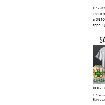
Принте
трансф
и SG10
гаранц
01 Окт 
Абони
Виж вси