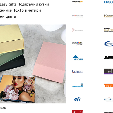
Easy Gifts Подаръчни кутии
 снимки 10X15 в четири
ни цвята
a Магнит EASI
Premium Luster 200
1.03 €
2.01 лв.
17.40 €
34.03 лв.
 ДЕТАЙЛИ
ВИЖ ДЕТАЙЛИ
2026