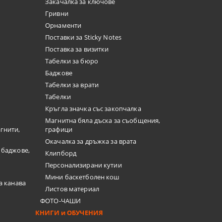
Закачалка за ключове
Гривни
Орнаменти
Поставки за Sticky Notes
Поставка за визитки
Tабелки за бюро
Баджове
Табелки за врати
Табелки
Кръгла значка със закопчалка
Магнитна бяла дъска за съобщения,
гнити,
графици
Окачалка за дръжка за врата
 баджове,
Клипборд
Персонализирани кутии
Мини баскетболен кош
а канава
Листов материал
ФОТО-ЧАШИ
КНИГИ и ОБУЧЕНИЯ