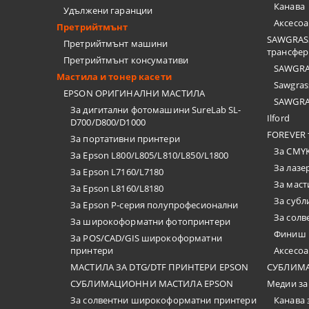
Канава
Удължени гаранции
Аксесо
Претрийтмънт
SAWGRASS
Претрийтмънт машини
трансфер
Претрийтмънт консумативи
SAWGRAS
Мастила и тонер касети
Sawgrass
EPSON ОРИГИНАЛНИ МАСТИЛА
SAWGRAS
За дигитални фотомашини SureLab SL-
Ilford
D700/D800/D1000
FOREVER 
За портативни принтери
За CMYK
За Epson L800/L805/L810/L850/L1800
За лазе
За Epson L7160/L7180
За маст
За Epson L8160/L8180
За суб
За Epson P-серия полупрофесионални
За солв
За широкоформатни фотопринтери
Финиш 
За POS/CAD/GIS широкоформатни
принтери
Аксесо
МАСТИЛА ЗА DTG/DTF ПРИНТЕРИ EPSON
СУБЛИМ
СУБЛИМАЦИОННИ МАСТИЛА EPSON
Медии за
За солвентни широкоформатни принтери
Канава 