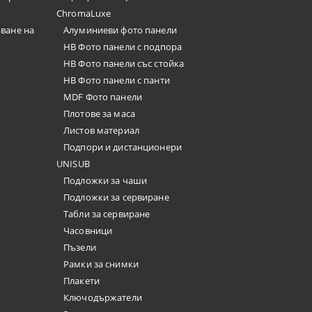
ChromaLuxe
ъване на
Алуминиеви фото панели
HB Фото панели с подпора
HB Фото панели със стойка
HB Фото панели с панти
MDF Фото панели
Плотове за маса
Листов материал
Подпори и дистанционери
UNISUB
Подложки за чаши
Подложки за сервиране
Табли за сервиране
Часовници
Пъзели
Рамки за снимки
Плакети
Ключодържатели