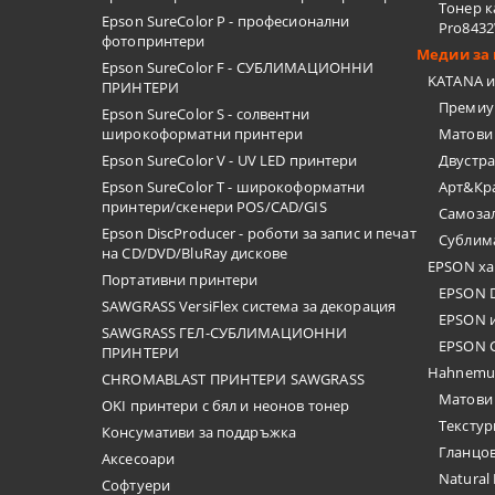
Тонер к
Epson SureColor P - професионални
Pro843
фотопринтери
Медии за 
Epson SureColor F - СУБЛИМАЦИОННИ
KATANA и
ПРИНТЕРИ
Премиу
Epson SureColor S - солвентни
широкоформатни принтери
Матови
Epson SureColor V - UV LED принтери
Двустр
Epson SureColor T - широкоформатни
Арт&Кра
принтери/скенери POS/CAD/GIS
Самоза
Epson DiscProducer - роботи за запис и печат
Сублим
на CD/DVD/BluRay дискове
EPSON ха
Портативни принтери
EPSON 
SAWGRASS VersiFlex система за декорация
EPSON 
SAWGRASS ГЕЛ-СУБЛИМАЦИОННИ
EPSON 
ПРИНТЕРИ
Hahnemu
CHROMABLAST ПРИНТЕРИ SAWGRASS
Матови
OKI принтери с бял и неонов тонер
Текстур
Консумативи за поддръжка
Гланцо
Аксесоари
Natural
Софтуери