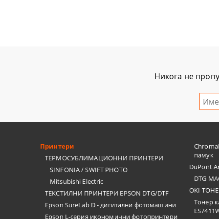
Никога не пропу
Принтери
ChromaB
памук
ТЕРМОСУБЛИМАЦИОННИ ПРИНТЕРИ
DuPont Ar
SINFONIA / SWIFT PHOTO
DTG МА
Mitsubishi Electric
OKI ТОНЕ
ТЕКСТИЛНИ ПРИНТЕРИ EPSON DTG/DTF
Тонер к
Epson SureLab D - дигитални фотомашини
ES7411
Epson L-серия икономични фотопринтери