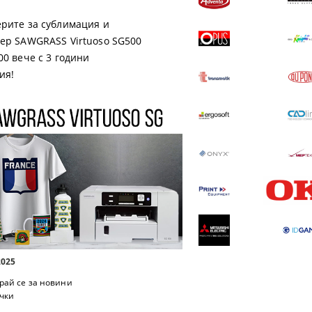
рите за сублимация и
ер SAWGRASS Virtuoso SG500
00 вече с 3 години
ия!
2025
рай се за новини
чки