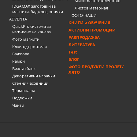
Мини баскетболен кош
IDGAMAX заготовки за
Листов материал
магнити, баджове, значки
ФОТО-ЧАШИ
ADVENTA
КНИГИ и ОБУЧЕНИЯ
QuickPro система за
АКТИВНИ ПРОМОЦИИ
изпъване на канава
РАЗПРОДАЖБА
Фото магнити
ЛИТЕРАТУРА
Ключодържатели
Test
Баджове
БЛОГ
Рамки
ФОТО ПРОДУКТИ ПРОЛЕТ/
Вижън блок
ЛЯТО
Декоративни играчки
Стенни часовници
Термочашa
Подложки
Чанти