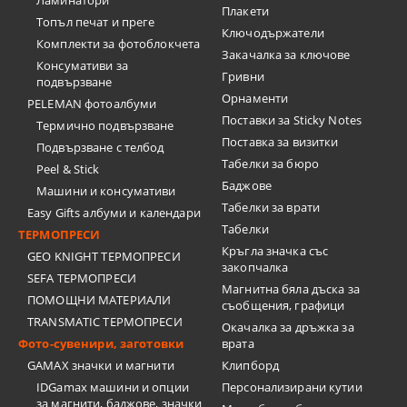
Ламинатори
Плакети
Топъл печат и преге
Ключодържатели
Комплекти за фотоблокчета
Закачалка за ключове
Консумативи за
Гривни
подвързване
Орнаменти
PELEMAN фотоалбуми
Поставки за Sticky Notes
Термично подвързване
Поставка за визитки
Подвързване с телбод
Tабелки за бюро
Peel & Stick
Баджове
Машини и консумативи
Табелки за врати
Easy Gifts албуми и календари
Табелки
ТЕРМОПРЕСИ
Кръгла значка със
GEO KNIGHT ТЕРМОПРЕСИ
закопчалка
SEFA ТЕРМОПРЕСИ
Магнитна бяла дъска за
ПОМОЩНИ МАТЕРИАЛИ
съобщения, графици
TRANSMATIC ТЕРМОПРЕСИ
Окачалка за дръжка за
Фото-сувенири, заготовки
врата
GAMAX значки и магнити
Клипборд
IDGamax машини и опции
Персонализирани кутии
за магнити, баджове, значки