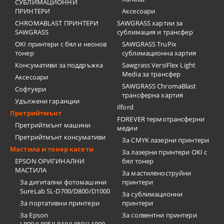
СУБЛИМАЦИОННИ
ПРИНТЕРИ
Аксесоари
CHROMABLAST ПРИНТЕРИ
SAWGRASS хартии за
SAWGRASS
сублимация и трансфер
OKI принтери с бял и неонов
SAWGRASS TruPix
тонер
сублимационна хартия
Консумативи за поддръжка
Sawgrass VersiFlex Light
Media за трансфер
Аксесоари
SAWGRASS ChromaBlast
Софтуери
трансферна хартия
Удължени гаранции
Ilford
Претрийтмънт
FOREVER термотрансферни
Претрийтмънт машини
медии
Претрийтмънт консумативи
За CMYK лазерни принтери
Мастила и тонер касети
За лазерни принтери OKI с
EPSON ОРИГИНАЛНИ
бял тонер
МАСТИЛА
За мастиленоструйни
За дигитални фотомашини
принтери
SureLab SL-D700/D800/D1000
За сублимационни
За портативни принтери
принтери
За Epson
За солвентни принтери