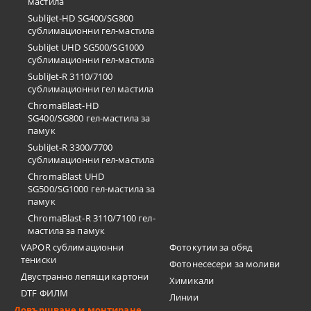
мастила
SubliJet-HD SG400/SG800
сублимационни гел-мастила
SubliJet UHD SG500/SG1000
сублимационни гел-мастила
SubliJet-R 3110/7100
сублимационни гел мастила
ChromaBlast-HD
SG400/SG800 гел-мастила за
памук
SubliJet-R 3300/7700
сублимационни гел-мастила
ChromaBlast UHD
SG500/SG1000 гел-мастила за
памук
ChromaBlast-R 3110/7100 гел-
мастила за памук
VAPOR сублимационни
Фотокутии за обяд
тениски
Фотонесесери за моливи
Двустранно лепящи картони
Химикали
DTF ФИЛМ
Линии
Довършване и монтиране