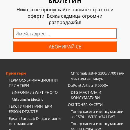
БЮЛЕТИН
Никога не пропускайте нашите страхотни
оферти. Всяка седмица огромни
разпродажби!
Принтери
ChromaBlast-R 3300/7700 гел-
мастила за памук
ТЕРМОСУБЛИМАЦИОННИ
ПРИНТЕРИ
DuPont Artistri P5000+
SINFONIA / SWIFT PHOTO
DTG МАСТИЛА И
КОНСУМАТИВИ
Mitsubishi Electric
OKI ТОНЕР КАСЕТИ
ТЕКСТИЛНИ ПРИНТЕРИ
EPSON DTG/DTF
Тонер касети и консумативи
за ES7411WT/Pro7411WT
Epson SureLab D - дигитални
фотомашини
Тонер касети и консумативи
за OKI Pro8432WT