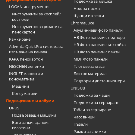
Подложка за мишка
LOGAN инструменти
Нож за писма
Инструменти за косплей/
Щанци и клещи
костюми
ChromaLuxe
Инструменти за рязане на
Алуминиеви фото панели
пенокартон
HB Фото панели с подпора
Рамкиране
HB Фото панели със стойка
Adventa QuickPro система за
изпъване на канава
HB Фото панели с панти
KAPA пенокартон
MDF Фото панели
NESCHEN лепенки
Плотове за маса
INGLET машини и
Листов материал
консумативи
Подпори и дистанционери
Машини
UNISUB
Консумативи
Подложки за чаши
Подвързване и албуми
Подложки за сервиране
OPUS
Табли за сервиране
Подвързващи машини
Часовници
Биговачки, щанци,
Пъзели
гилотини
Рамки за снимки