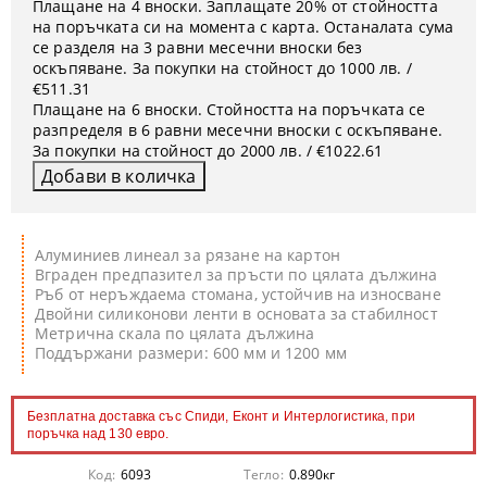
Плащане на 4 вноски. Заплащате 20% от стойността
на поръчката си на момента с карта. Останалата сума
се разделя на 3 равни месечни вноски без
оскъпяване. За покупки на стойност до 1000 лв. /
€511.31
Плащане на 6 вноски. Стойността на поръчката се
разпределя в 6 равни месечни вноски с оскъпяване.
За покупки на стойност до 2000 лв. / €1022.61
Алуминиев линеал за рязане на картон
Вграден предпазител за пръсти по цялата дължина
Ръб от неръждаема стомана, устойчив на износване
Двойни силиконови ленти в основата за стабилност
Метрична скала по цялата дължина
Поддържани размери: 600 мм и 1200 мм
Безплатна доставка със Спиди, Еконт и Интерлогистика, при
поръчка над 130 евро.
Код:
6093
Тегло:
0.890
кг