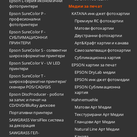
Epson L-серия икономични
фотопринтери
Медии за печат
Epson SureColor P -
KATANA инк-джет фотохартии
професионални
Премиум RC фотохартии
фотопринтери
Матови фотохартии
Epson SureColor F -
Двустранни фотохартии
СУБЛИМАЦИОННИ
ПРИНТЕРИ
Арт&Крафт хартии и канава
Epson SureColor S - солвентни
Самозалепващи фотохартии
широкоформатни принтери
Сублимационна хартия
Epson SureColor V - UV LED
EPSON хартии за печат
принтери
EPSON DryLab медии
Epson SureColor T -
EPSON инк-джет фотомедии
широкоформатни принтери/
скенери POS/CAD/GIS
EPSON Сублимационна
хартия
Epson DiscProducer - роботи
за запис и печат на
Hahnemuehle
CD/DVD/BluRay дискове
Матови Арт Медии
Портативни принтери
Текстурирани Арт Медии
SAWGRASS VersiFlex система
Гланцови Арт Медии
за декорация
Natural Line Арт Медии
SAWGRASS ГЕЛ-
Канава