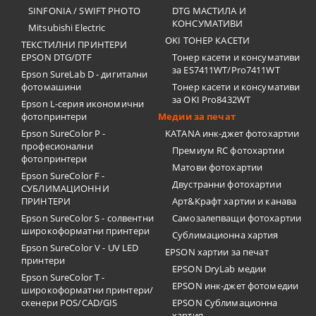
SINFONIA / SWIFT PHOTO
DTG МАСТИЛА И
КОНСУМАТИВИ
Mitsubishi Electric
OKI ТОНЕР КАСЕТИ
ТЕКСТИЛНИ ПРИНТЕРИ
EPSON DTG/DTF
Тонер касети и консумативи
за ES7411WT/Pro7411WT
Epson SureLab D - дигитални
фотомашини
Тонер касети и консумативи
за OKI Pro8432WT
Epson L-серия икономични
фотопринтери
Медии за печат
Epson SureColor P -
KATANA инк-джет фотохартии
професионални
Премиум RC фотохартии
фотопринтери
Матови фотохартии
Epson SureColor F -
Двустранни фотохартии
СУБЛИМАЦИОННИ
ПРИНТЕРИ
Арт&Крафт хартии и канава
Epson SureColor S - солвентни
Самозалепващи фотохартии
широкоформатни принтери
Сублимационна хартия
Epson SureColor V - UV LED
EPSON хартии за печат
принтери
EPSON DryLab медии
Epson SureColor T -
EPSON инк-джет фотомедии
широкоформатни принтери/
скенери POS/CAD/GIS
EPSON Сублимационна
хартия