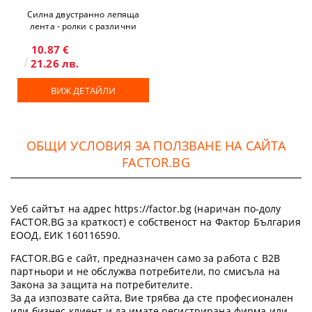
Силна двустранно лепяща
лента - ролки с различни
размери
10.87 €
21.26 лв.
ВИЖ ДЕТАЙЛИ
ОБЩИ УСЛОВИЯ ЗА ПОЛЗВАНЕ НА САЙТА
FACTOR.BG
Уеб сайтът на адрес https://factor.bg (наричан по-долу
FACTOR.BG за краткост) е собственост на Фактор България
ЕООД, ЕИК 160116590.
FACTOR.BG е сайт, предназначен само за работа с B2B
партньори и не обслужва потребители, по смисъла на
Закона за защита на потребителите.
За да изпозвате сайта, Вие трябва да сте професионален
или бизнес клиент и да имате регистрирана фирма или