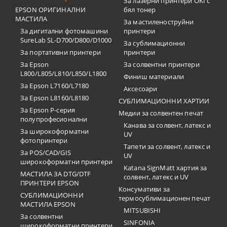
За лазерни принтери OKI с
EPSON ОРИГИНАЛНИ
бял тонер
МАСТИЛА
За мастиленоструйни
За дигитални фотомашини
принтери
SureLab SL-D700/D800/D1000
За сублимационни
За портативни принтери
принтери
За Epson
За солвентни принтери
L800/L805/L810/L850/L1800
Финиш материали
За Epson L7160/L7180
Аксесоари
За Epson L8160/L8180
СУБЛИМАЦИОННИ ХАРТИИ
За Epson P-серия
Медии за солвентен печат
полупрофесионални
Канава за солвент, латекс и
За широкоформатни
UV
фотопринтери
Тапети за солвент, латекс и
За POS/CAD/GIS
UV
широкоформатни принтери
Katana SignMatt хартия за
МАСТИЛА ЗА DTG/DTF
солвент, латекс и UV
ПРИНТЕРИ EPSON
Консумативи за
СУБЛИМАЦИОННИ
термосублимационен печат
МАСТИЛА EPSON
MITSUBISHI
За солвентни
SINFONIA
широкоформатни принтери