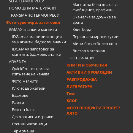
SEFA ТЕРМОПРЕСИ
Магнитна бяла дъска за
ПОМОЩНИ МАТЕРИАЛИ
съобщения, графици
TRANSMATIC ТЕРМОПРЕСИ
Окачалка за дръжка за
Фото-сувенири, заготовки
врата
GAMAX значки и магнити
Клипборд
IDGamax машини и опции
Персонализирани кутии
за магнити, баджове, значки
Мини баскетболен кош
IDGAMAX заготовки за
Листов материал
магнити, баджове, значки
ФОТО-ЧАШИ
ADVENTA
КНИГИ и ОБУЧЕНИЯ
QuickPro система за
АКТИВНИ ПРОМОЦИИ
изпъване на канава
РАЗПРОДАЖБА
Фото магнити
ЛИТЕРАТУРА
Ключодържатели
Test
Баджове
БЛОГ
Рамки
ФОТО ПРОДУКТИ ПРОЛЕТ/
Вижън блок
ЛЯТО
Декоративни играчки
Стенни часовници
Термочашa