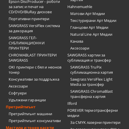
Epson DiscProducer - роботи
за запис и печат на
Hahnemuehle
CD/DVD/BluRay дискове
Матови Арт Медии
Портативни принтери
Текстурирани Арт Медии
SAWGRASS VersiFlex система
Гланцови Арт Медии
за декорация
Natural Line Арт Медии
SAWGRASS ГЕЛ-
Канава
СУБЛИМАЦИОННИ
ПРИНТЕРИ
Аксесоари
CHROMABLAST ПРИНТЕРИ
SAWGRASS хартии за
SAWGRASS
сублимация и трансфер
OKI принтери с бял и неонов
SAWGRASS TruPix
тонер
сублимационна хартия
Консумативи за поддръжка
Sawgrass VersiFlex Light
Media за трансфер
Аксесоари
SAWGRASS ChromaBlast
Софтуери
трансферна хартия
Удължени гаранции
Ilford
Претрийтмънт
FOREVER термотрансферни
Претрийтмънт машини
медии
Претрийтмънт консумативи
За CMYK лазерни принтери
Мастила и тонер касети