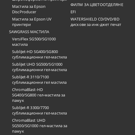
ФИЛМ ЗА ЦВЕТООТДЕЛЯНЕ
Мастила за Epson
DiscProducer
EFI
Мастила за Epson UV
WATERSHIELD CD/DVD/BD
принтери
дискове за инк-джет печат
SAWGRASS МАСТИЛА
VersiFlex SG500/SG1000
мастила
SubliJet-HD SG400/SG800
сублимационни гел-мастила
SubliJet UHD SG500/SG1000
сублимационни гел-мастила
SubliJet-R 3110/7100
сублимационни гел мастила
ChromaBlast-HD
SG400/SG800 гел-мастила за
памук
SubliJet-R 3300/7700
сублимационни гел-мастила
ChromaBlast UHD
SG500/SG1000 гел-мастила за
памук