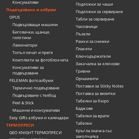
Консумативи
Подложки за чаши
Подвързване и албуми
Подложки за сервиране
OPUS
Табли за сервиране
Подвързващи машини
Часовници
Биговачки, щанци,
Пъзели
гилотини
Рамки за снимки
Ламинатори
Плакети
Топъл печат и преге
Ключодържатели
Комплекти за фотоблокчета
Закачалка за ключове
Консумативи за
Гривни
подвързване
Орнаменти
PELEMAN фотоалбуми
Поставки за Sticky Notes
Термично подвързване
Поставка за визитки
Подвързване с телбод
Tабелки за бюро
Peel & Stick
Баджове
Машини и консумативи
Табелки за врати
Easy Gifts албуми и календари
Табелки
ТЕРМОПРЕСИ
Кръгла значка със
GEO KNIGHT ТЕРМОПРЕСИ
закопчалка