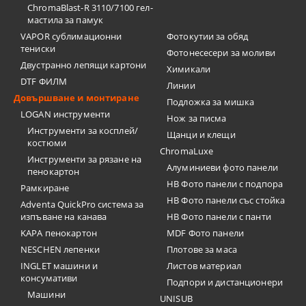
ChromaBlast-R 3110/7100 гел-
мастила за памук
VAPOR сублимационни
Фотокутии за обяд
тениски
Фотонесесери за моливи
Двустранно лепящи картони
Химикали
DTF ФИЛМ
Линии
Довършване и монтиране
Подложка за мишка
LOGAN инструменти
Нож за писма
Инструменти за косплей/
Щанци и клещи
костюми
ChromaLuxe
Инструменти за рязане на
Алуминиеви фото панели
пенокартон
HB Фото панели с подпора
Рамкиране
HB Фото панели със стойка
Adventa QuickPro система за
изпъване на канава
HB Фото панели с панти
KAPA пенокартон
MDF Фото панели
NESCHEN лепенки
Плотове за маса
INGLET машини и
Листов материал
консумативи
Подпори и дистанционери
Машини
UNISUB